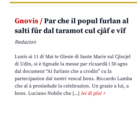
Gnovis /
Par che il popul furlan al
salti fûr dal taramot cul cjâf e vîf
Redazion
Lunis ai 11 di Mai te Glesie di Sante Marie sul Cjiscjel
di Udin, si è tignude la messe par ricuardâ i 50 agns
dal document “Ai furlans che a crodin” cu la
partecipazion dal nestri vescul bons. Riccardo Lamba
che al à presiedude la celebrazion. Un grazie a lui, a
bons. Luciano Nobile che […]
lei di plui +