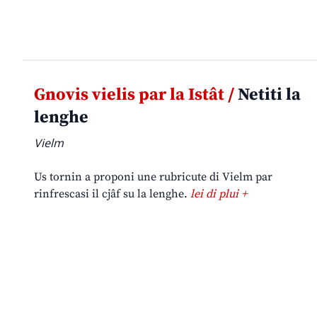
Gnovis vielis par la Istât /
Netiti la
lenghe
Vielm
Us tornin a proponi une rubricute di Vielm par
rinfrescasi il cjâf su la lenghe.
lei di plui +