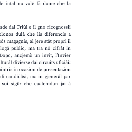
ade intal no volê fâ dome che la
nde dal Friûl e il gno ricognossii
olonos dulà che lis diferencis a
sôs magagnis, al jere stât propri il
alogâ public, ma tra nô cifrât in
Dopo, ancjemò un invît, l’Invier
turâl divierse dai circuits uficiâi:
cuintris in ocasion de presentazion
di candidâsi, ma in gjenerâl par
 soi sigûr che cualchidun jai à