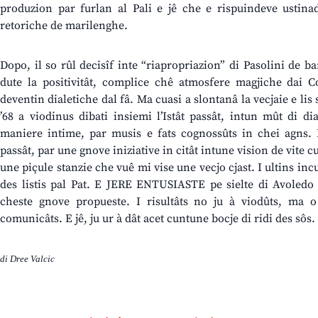
produzion par furlan al Pali e jê che e rispuindeve ustin
retoriche de marilenghe.
Dopo, il so rûl decisîf inte “riapropriazion” di Pasolini de ba
dute la positivitât, complice chê atmosfere magjiche dai C
deventin dialetiche dal fâ. Ma cuasi a slontanâ la vecjaie e lis 
’68 a viodinus dibati insiemi l’Istât passât, intun mût di di
maniere intime, par musis e fats cognossûts in chei agns. 
passât, par une gnove iniziative in citât intune vision de vite cul
une piçule stanzie che vuê mi vise une vecjo cjast. I ultins in
des listis pal Pat. E JERE ENTUSIASTE pe sielte di Avoledo 
cheste gnove propueste. I risultâts no ju à viodûts, ma o
comunicâts. E jê, ju ur à dât acet cuntune bocje di ridi des sôs.
di Dree Valcic