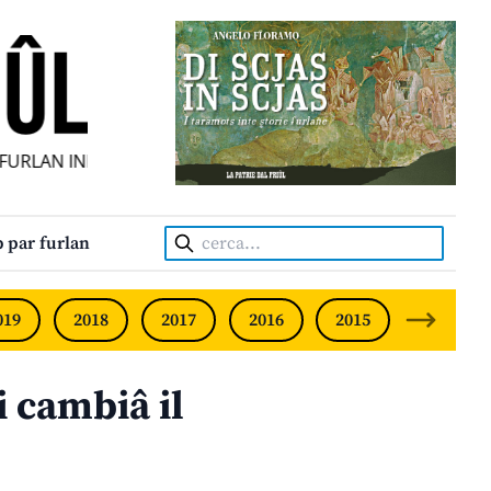
RLAN INDIPENDENT • INDEPENDENT FRIULIAN MONTHLY • 
Cerca:
 par furlan
019
2018
2017
2016
2015
2014
i cambiâ il