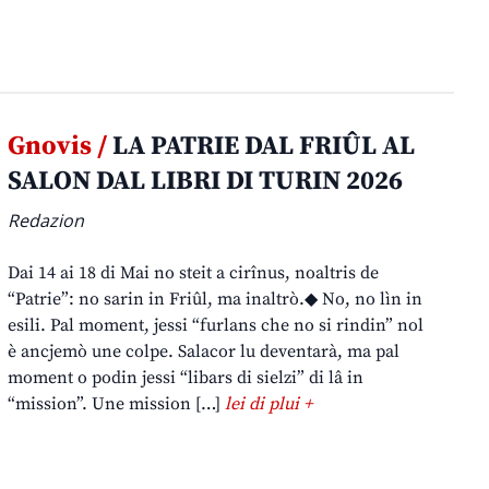
Gnovis /
LA PATRIE DAL FRIÛL AL
SALON DAL LIBRI DI TURIN 2026
Redazion
Dai 14 ai 18 di Mai no steit a cirînus, noaltris de
“Patrie”: no sarin in Friûl, ma inaltrò.◆ No, no lìn in
esili. Pal moment, jessi “furlans che no si rindin” nol
è ancjemò une colpe. Salacor lu deventarà, ma pal
moment o podin jessi “libars di sielzi” di lâ in
“mission”. Une mission […]
lei di plui +