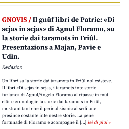
GNOVIS /
Il gnûf libri de Patrie: «Di
scjas in scjas» di Agnul Floramo, su
la storie dai taramots in Friûl.
Presentazions a Majan, Pavie e
Udin.
Redazion
Un libri su la storie dai taramots in Friûl nol esisteve.
Il libri «Di scjas in scjas, i taramots inte storie
furlane» di Agnul/Angelo Floramo al ripasse in mût
clâr e cronologjic la storie dai taramots in Friûl,
mostrant tant che il pericul sismic al sedi une
presince costante inte nestre storie. La pene
fortunade di Floramo e acompagne il […]
lei di plui +