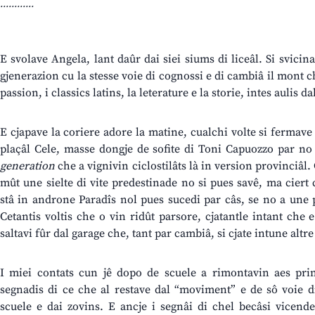
............
E svolave Angela, lant daûr dai siei siums di liceâl. Si svicin
gjenerazion cu la stesse voie di cognossi e di cambiâ il mont ch
passion, i classics latins, la leterature e la storie, intes aulis dal
E cjapave la coriere adore la matine, cualchi volte si fermave 
plaçâl Cele, masse dongje de sofite di Toni Capuozzo par no
generation
che a vignivin ciclostilâts là in version provinciâl
mût une sielte di vite predestinade no si pues savê, ma ciert 
stâ in androne Paradîs nol pues sucedi par câs, se no a une
Cetantis voltis che o vin ridût parsore, cjatantle intant che
saltavi fûr dal garage che, tant par cambiâ, si cjate intune altr
I miei contats cun jê dopo de scuele a rimontavin aes prim
segnadis di ce che al restave dal “moviment” e de sô voie d
scuele e dai zovins. E ancje i segnâi di chel becâsi vicende