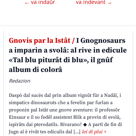
← va indaûr
va indevant →
Gnovis par la Istât /
I Gnognosaurs
a imparin a svolâ: al rive in edicule
«Tal blu piturât di blu», il gnûf
album di colorâ
Redazion
Daspò dal sucès dal prin album vignût fûr a Nadâl, i
simpatics dinosauruts che a fevelin par furlan a
proponin pal Istât une gnove aventure: il professôr
Einsaur e il so fedêl assistent Blik a provin di svolâ,
ispirâts dai pterodatils. Rivarano? ◆ A partî de fin di
Jugn al è rivât tes ediculis dal […]
lei di plui +