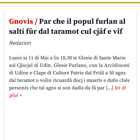
Gnovis /
Par che il popul furlan al
salti fûr dal taramot cul cjâf e vîf
Redazion
Lunis ai 11 di Mai a lis 18,30 te Glesie di Sante Marie
sul Cjiscjel di Udin. Glesie Furlane, cun la Arcidiocesi
di Udine e Clape di Culture Patrie dal Friûl a 50 agns
dal taramot o volìn ricuardâ ducj i muarts e dutis chês
personis che tai agns si son dadis da fâ par […]
lei di
plui +