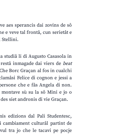
ave aes sperancis dai zovins de sô
e e veve tal frontâ, cun serietât e
 Stellini.
a studiâ li di Augusto Casasola in
 restâ inmagade dai viers de
beat
. Che Borc Graçan al fos in cualchi
clamâsi Felice di cognon e jessi a
 persone che e fâs Angela di non.
 e montave sù su la sô Mini e jo o
e des siet andronis di vie Graçan.
is edizions dal Pali Studentesc,
i cambiament culturâl partint de
vul tra jo che le tacavi pe pocje