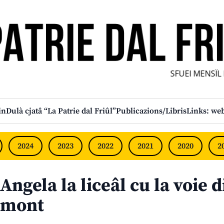
SFUEI MENSÎL FU
in
Dulà cjatâ “La Patrie dal Friûl”
Publicazions/Libris
Links: web
2024
2023
2022
2021
2020
2
Angela la liceâl cu la voie d
mont