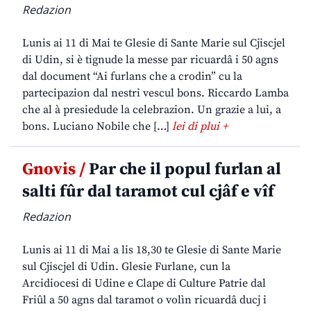
Redazion
Lunis ai 11 di Mai te Glesie di Sante Marie sul Cjiscjel
di Udin, si è tignude la messe par ricuardâ i 50 agns
dal document “Ai furlans che a crodin” cu la
partecipazion dal nestri vescul bons. Riccardo Lamba
che al à presiedude la celebrazion. Un grazie a lui, a
bons. Luciano Nobile che […]
lei di plui +
Gnovis /
Par che il popul furlan al
salti fûr dal taramot cul cjâf e vîf
Redazion
Lunis ai 11 di Mai a lis 18,30 te Glesie di Sante Marie
sul Cjiscjel di Udin. Glesie Furlane, cun la
Arcidiocesi di Udine e Clape di Culture Patrie dal
Friûl a 50 agns dal taramot o volìn ricuardâ ducj i