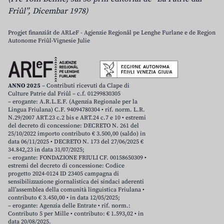
Friûl”, Dicembar 1978)
Progjet finanziât de ARLeF - Agjenzie Regjonâl pe Lenghe Furlane e de Regjon
Autonome Friûl-Vignesie Julie
ANNO 2025
– Contributi ricevuti da Clape di
Culture Patrie dal Friûl – c.f. 01299830305
– erogante: A.R.L.E.F. (Agenzia Regionale per la
Lingua Friulana) C.F. 94094780304 • rif. norm. L.R.
N.29/2007 ART.23 c.2 bis e ART.24 c.7 e 10 • estremi
del decreto di concessione: DECRETO N. 261 del
25/10/2022 importo contributo € 3.500,00 (saldo) in
data 06/11/2025 • DECRETO N. 173 del 27/06/2025 €
34.842,23 in data 31/07/2025;
– erogante: FONDAZIONE FRIULI CF. 00158650309 •
estremi del decreto di concessione: Codice
progetto 2024-0124 ID 23405 campagna di
sensibilizzazione giornalistica dei sindaci aderenti
all’assemblea della comunità linguistica Friulana •
contributo € 3.450,00 • in data 12/05/2025;
– erogante: Agenzia delle Entrate • rif. norm.:
Contributo 5 per Mille • contributo: € 1.593,02 • in
data 20/08/2025.