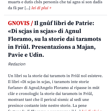
muarts e dutis chês personis che tai agns si son dadis
da fâ par […]
lei di plui +
GNOVIS /
Il gnûf libri de Patrie:
«Di scjas in scjas» di Agnul
Floramo, su la storie dai taramots
in Friûl. Presentazions a Majan,
Pavie e Udin.
Redazion
Un libri su la storie dai taramots in Friûl nol esisteve.
Il libri «Di scjas in scjas, i taramots inte storie
furlane» di Agnul/Angelo Floramo al ripasse in mût
clâr e cronologjic la storie dai taramots in Friûl,
mostrant tant che il pericul sismic al sedi une
presince costante inte nestre storie. La pene