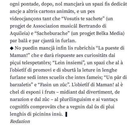
ogni pontade, dopo, nol mancjarà un spazi fis dedicât
ancje a altris cartons animâts, e un pes
videocjançons tant che “Vosutis te sachete” (un
progjet de Associazion musicâl Bertrando di
Aquileia) e “Sacheburache” (un progjet Belka Media)
par balâ e par cjantâ in furlan.
◆ No puedin mancjâ infin lis rubrichis “La pueste di
Maman!” che e darà rispueste aes curiositâts dai
piçui telespetatôrs; “Leìn insiemi”, un spazi che al à
l’obietîf di promovi e di sburtâ la leture in lenghe
furlane sedi intes scuelis che intes fameis; “Un pâr di
barzaletis” e “Fasìn un zûc”. L’obietîf di Maman! al è
chel di esponi i fruts – midiant dal divertiment, de
narazion e dal zûc – al plurilinguisim e ai vantaçs
cognitîfs comprovâts che a vegnin dal ûs di plui
lenghis di picinins insù. ❚
Redazion