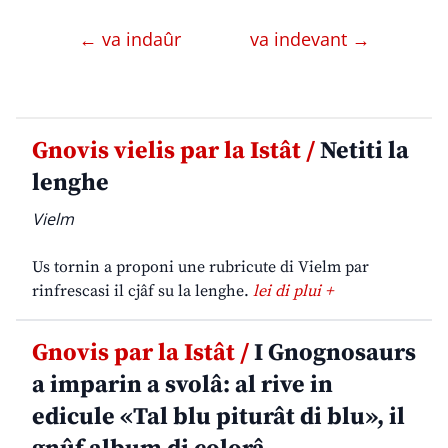
← va indaûr
va indevant →
Gnovis vielis par la Istât /
Netiti la
lenghe
Vielm
Us tornin a proponi une rubricute di Vielm par
rinfrescasi il cjâf su la lenghe.
lei di plui +
Gnovis par la Istât /
I Gnognosaurs
a imparin a svolâ: al rive in
edicule «Tal blu piturât di blu», il