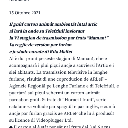
15 Ottobre 2021
Il gnûf carton animât ambientât intal artic
al larà in onde su Telefriuli insiorant
la VI stagjon de trasmission par fruts “Maman!”
La regjie de version par furlan
e je stade curade di Rita Maffei
Al è dut pront pe seste stagjon di Maman!, che e
acompagnarà i plui piçui ancje a scuvierzi l’Artic e i
siei abitants. La trasmission televisive in lenghe
furlane, risultât di une coproduzion de ARLeF –
Agjenzie Regjonâl pe Lenghe Furlane e di Telefriuli, e
puartarà sul piçul schermi un carton animât
pardabon gnûf. Si trate di “Horaci l’Inuit”, serie
catalane za voltade par spagnûl e par inglês, e cumò
ancje par furlan graciis ae ARLeF che lu à produsût
su licence di Videoplugger Ltd.
◆ Il carton al è stât pensât pai fruts dai 3 ai 6 agns,