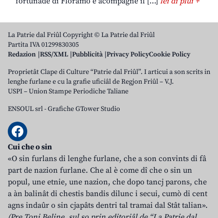
fortunade di Floramo e acompagne il […]
lei di plui +
La Patrie dal Friûl Copyright © La Patrie dal Friûl
Partita IVA 01299830305
Redazion
RSS/XML
Pubblicità
Privacy Policy
Cookie Policy
Proprietât Clape di Culture “Patrie dal Friûl”. I articui a son scrits in
lenghe furlane e cu la grafie uficiâl de Regjon Friûl – V.J.
USPI – Union Stampe Periodiche Taliane
ENSOUL srl
-
Grafiche GTower Studio
Cui che o sin
«O sin furlans di lenghe furlane, che a son convints di fâ
part de nazion furlane. Che al è come dî che o sin un
popul, une etnie, une nazion, che dopo tancj parons, che
a àn balinât di chestis bandis dilunc i secui, cumò di cent
agns indaûr o sin cjapâts dentri tal tramai dal Stât talian».
(Pre Toni Beline, sul so prin editoriâl de “La Patrie dal