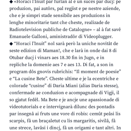
◆ «Horaci l’Inuit par furlan al è un sucès par ducj: pe
produzion, pai autôrs, pal regjist e pe nestre aziende,
che e je simpri stade sensibile aes produzions in
lenghe minoritarie tant che cheste, realizade de
Radiotelevision publiche de Catalogne» – al à fat savê
Emanuele Galloni, aministradôr di Videoplugger.
◆ “Horaci l’Inuit” nol sarà però la uniche novitât de
seste edizion di Maman!, che e larà in onde dai 8 di
Otubar ducj i vinars aes 18.30 fin in Jugn, e in
repliche la domenie aes 7 e aes 13. Di fat, a son in
program dôs gnovis rubrichis: “Il moment de poesie”
e “La cusine Bete”. Cheste ultime e je la ecentriche e
colorade “cusine” di Daria Miani (alias Daria stesse),
confermade ae conduzion e acompagnade di Vigji, il
so gjatut fedêl. Ma Bete e je ancje une apassionade di
videotutorials e e intervignarà dilunc des pontadis
par insegnâ ai fruts une vore di robis: cemût peâsi lis
scarpis, fâ un braçaletut cu lis margaritis, sivilâ, fâ
une strece, lavâsi i dincj, fâ un origami e tant altri. In