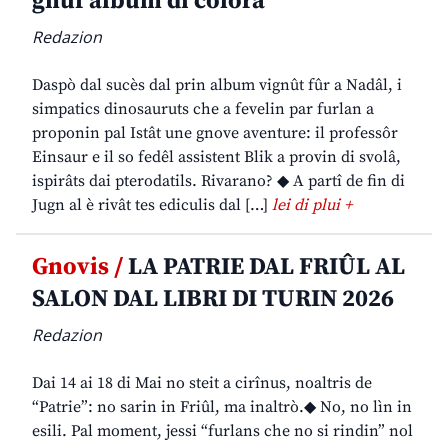
gnûf album di colorâ
Redazion
Daspò dal sucès dal prin album vignût fûr a Nadâl, i
simpatics dinosauruts che a fevelin par furlan a
proponin pal Istât une gnove aventure: il professôr
Einsaur e il so fedêl assistent Blik a provin di svolâ,
ispirâts dai pterodatils. Rivarano? ◆ A partî de fin di
Jugn al è rivât tes ediculis dal […]
lei di plui +
Gnovis /
LA PATRIE DAL FRIÛL AL
SALON DAL LIBRI DI TURIN 2026
Redazion
Dai 14 ai 18 di Mai no steit a cirînus, noaltris de
“Patrie”: no sarin in Friûl, ma inaltrò.◆ No, no lìn in
esili. Pal moment, jessi “furlans che no si rindin” nol