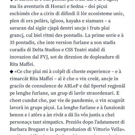
ma lis aventuris di Horaci e Sedna – doi piçui
eschimês che a cirin di difindi il lôr ecosisteme unic,
plen di ors polârs, igloos, kayaks e siamans – a
savaran dal sigûr cjapâ dentri ancje i fruts plui
grancj, cul biel ritmi des pontadis. La prime serie e à
35 pontadis, che inte version furlane a son stadis
curadis di Delta Studios e CSS Teatri stabil di
inovazion dal FVJ, sot de direzion de dopleadure di
Rita Maffei.
◆ «Ce che plui mi à colpît di cheste esperience – e à
rimarcât Rita Maffei – al è che o vin creât, ancje in
graciis de consulence de ARLeF e dal Sportel regjonâl
pe lenghe furlane, un grup di lavôr straordenari. E
chest cundut che, par vie de pandemie, o vin scugnût
lavorâ in grups piçui. La lenghe furlane e à funzionât
benon e i atôrs a àn rivât a dâ lis vôs justis a chei
personaçs tant simpatics. Preziôs dopo l’adatament di
Barbara Bregant e la postproduzion di Vittorio Vella».