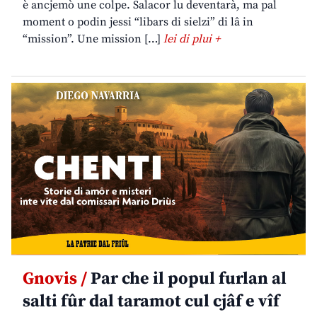
è ancjemò une colpe. Salacor lu deventarà, ma pal
moment o podin jessi “libars di sielzi” di lâ in
“mission”. Une mission […]
lei di plui +
Gnovis /
Par che il popul furlan al
salti fûr dal taramot cul cjâf e vîf