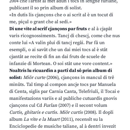
2004 che l’artist al met adun i tocs in lenghe furlane,
publicant il so prin album di solist.
«In dutis lis cjançons che o ai scrit al è un tocut di
me, piçul o grant che al sedi.»
Di une vite al scrîf cjançons par fruts
e al à cjapât
varis ricognossiments. Tancj di chescj, come che nus
conte lui «A valin plui di tancj regâi. Par fâ un
esempli, o ai savût che un dai miei tocs al è stât
cjantât ae recite di fin an dai fruts de scuele de
infanzie di Mortean. O soi stât une vore content.»
Noaltris lu ricuardìn a partî dal sô prin album di
solist:
Miôr curte
(2006), cjançons in mancul di trê
minûts. Tal timp al compon ancje tocs par Manuela
di Centa, siglis par Carnia Canta, Telefriuli, il Tocai e
manifestazions variis e al publiche cutuardis gnovis
cjançons cul Cd
Furlan
(2007) e il secont volum
Curtis, ghitaris e curtìs. Miôr curtis
(2008). Il dopli
album
La vite e la Muart
(2011), recensît su la
Enciclopedie de musiche taliane, al à dentri invezit