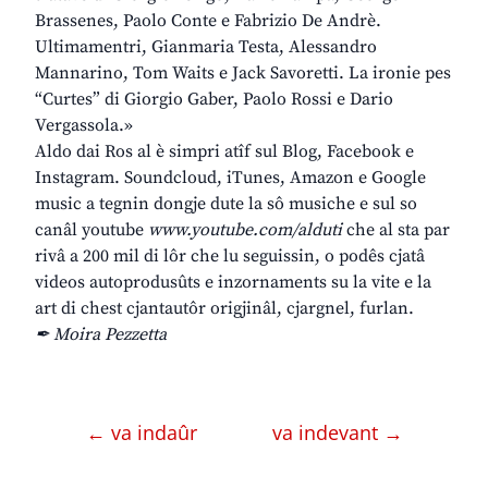
Brassenes, Paolo Conte e Fabrizio De Andrè.
Ultimamentri, Gianmaria Testa, Alessandro
Mannarino, Tom Waits e Jack Savoretti. La ironie pes
“Curtes” di Giorgio Gaber, Paolo Rossi e Dario
Vergassola.»
Aldo dai Ros al è simpri atîf sul Blog, Facebook e
Instagram. Soundcloud, iTunes, Amazon e Google
music a tegnin dongje dute la sô musiche e sul so
canâl youtube
www.youtube.com/alduti
che al sta par
rivâ a 200 mil di lôr che lu seguissin, o podês cjatâ
videos autoprodusûts e inzornaments su la vite e la
art di chest cjantautôr origjinâl, cjargnel, furlan.
✒ Moira Pezzetta
← va indaûr
va indevant →