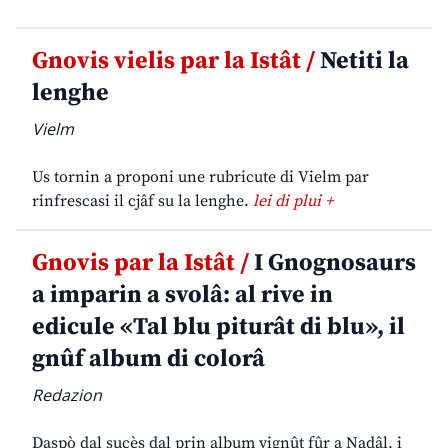
Gnovis vielis par la Istât /
Netiti la
lenghe
Vielm
Us tornin a proponi une rubricute di Vielm par
rinfrescasi il cjâf su la lenghe.
lei di plui +
Gnovis par la Istât /
I Gnognosaurs
a imparin a svolâ: al rive in
edicule «Tal blu piturât di blu», il
gnûf album di colorâ
Redazion
Daspò dal sucès dal prin album vignût fûr a Nadâl, i