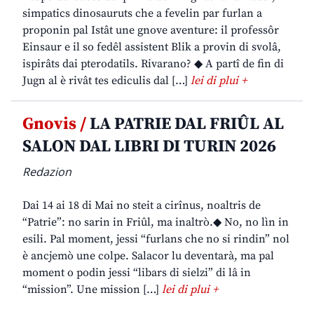
simpatics dinosauruts che a fevelin par furlan a
proponin pal Istât une gnove aventure: il professôr
Einsaur e il so fedêl assistent Blik a provin di svolâ,
ispirâts dai pterodatils. Rivarano? ◆ A partî de fin di
Jugn al è rivât tes ediculis dal […]
lei di plui +
Gnovis /
LA PATRIE DAL FRIÛL AL
SALON DAL LIBRI DI TURIN 2026
Redazion
Dai 14 ai 18 di Mai no steit a cirînus, noaltris de
“Patrie”: no sarin in Friûl, ma inaltrò.◆ No, no lìn in
esili. Pal moment, jessi “furlans che no si rindin” nol
è ancjemò une colpe. Salacor lu deventarà, ma pal
moment o podin jessi “libars di sielzi” di lâ in
“mission”. Une mission […]
lei di plui +