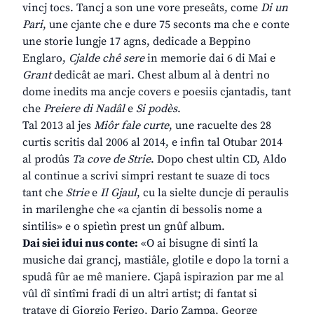
vincj tocs. Tancj a son une vore preseâts, come
Di un
Pari
, une cjante che e dure 75 seconts ma che e conte
une storie lungje 17 agns, dedicade a Beppino
Englaro,
Cjalde chê sere
in memorie dai 6 di Mai e
Grant
dedicât ae mari. Chest album al à dentri no
dome inedits ma ancje covers e poesiis cjantadis, tant
che
Preiere di Nadâl
e
Si podès
.
Tal 2013 al jes
Miôr fale curte
, une racuelte des 28
curtis scritis dal 2006 al 2014, e infin tal Otubar 2014
al prodûs
Ta cove de Strie
. Dopo chest ultin CD, Aldo
al continue a scrivi simpri restant te suaze di tocs
tant che
Strie
e
Il Gjaul
, cu la sielte duncje di peraulis
in marilenghe che «a cjantin di bessolis nome a
sintilis» e o spietìn prest un gnûf album.
Dai siei idui nus conte:
«O ai bisugne di sintî la
musiche dai grancj, mastiâle, glotile e dopo la torni a
spudâ fûr ae mê maniere. Cjapâ ispirazion par me al
vûl dî sintîmi fradi di un altri artist; di fantat si
tratave di Giorgio Ferigo, Dario Zampa, George