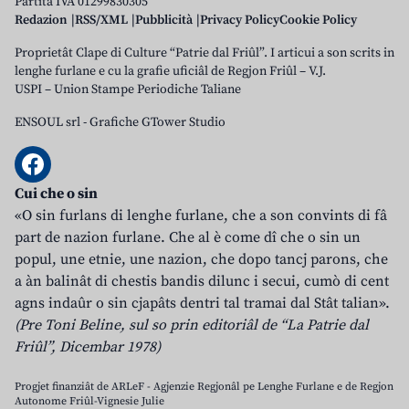
Partita IVA 01299830305
Redazion
RSS/XML
Pubblicità
Privacy Policy
Cookie Policy
Proprietât Clape di Culture “Patrie dal Friûl”. I articui a son scrits in
lenghe furlane e cu la grafie uficiâl de Regjon Friûl – V.J.
USPI – Union Stampe Periodiche Taliane
ENSOUL srl
-
Grafiche GTower Studio
Cui che o sin
«O sin furlans di lenghe furlane, che a son convints di fâ
part de nazion furlane. Che al è come dî che o sin un
popul, une etnie, une nazion, che dopo tancj parons, che
a àn balinât di chestis bandis dilunc i secui, cumò di cent
agns indaûr o sin cjapâts dentri tal tramai dal Stât talian».
(Pre Toni Beline, sul so prin editoriâl de “La Patrie dal
Friûl”, Dicembar 1978)
Progjet finanziât de ARLeF - Agjenzie Regjonâl pe Lenghe Furlane e de Regjon
Autonome Friûl-Vignesie Julie