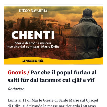
Gnovis /
Par che il popul furlan al
salti fûr dal taramot cul cjâf e vîf
Redazion
Lunis ai 11 di Mai te Glesie di Sante Marie sul Cjiscjel
di Udin, si è tignude la messe par ricuardâ i 50 agns