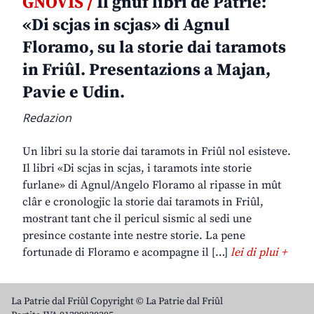
GNOVIS /
Il gnûf libri de Patrie:
«Di scjas in scjas» di Agnul
Floramo, su la storie dai taramots
in Friûl. Presentazions a Majan,
Pavie e Udin.
Redazion
Un libri su la storie dai taramots in Friûl nol esisteve.
Il libri «Di scjas in scjas, i taramots inte storie
furlane» di Agnul/Angelo Floramo al ripasse in mût
clâr e cronologjic la storie dai taramots in Friûl,
mostrant tant che il pericul sismic al sedi une
presince costante inte nestre storie. La pene
fortunade di Floramo e acompagne il […]
lei di plui +
La Patrie dal Friûl Copyright © La Patrie dal Friûl