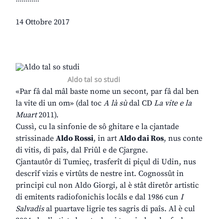
14 Ottobre 2017
Aldo tal so studi
«Par fâ dal mâl baste nome un secont, par fâ dal ben
la vite di un om» (dal toc
A là sù
dal CD
La vite e la
Muart
2011).
Cussì, cu la sinfonie de sô ghitare e la cjantade
strissinade
Aldo Rossi
, in art
Aldo dai Ros
, nus conte
di vitis, di paîs, dal Friûl e de Cjargne.
Cjantautôr di Tumieç, trasferît di piçul di Udin, nus
descrîf vizis e virtûts de nestre int. Cognossût in
principi cul non Aldo Giorgi, al è stât diretôr artistic
di emitents radiofonichis locâls e dal 1986 cun
I
Salvadis
al puartave ligrie tes sagris di paîs. Al è cul