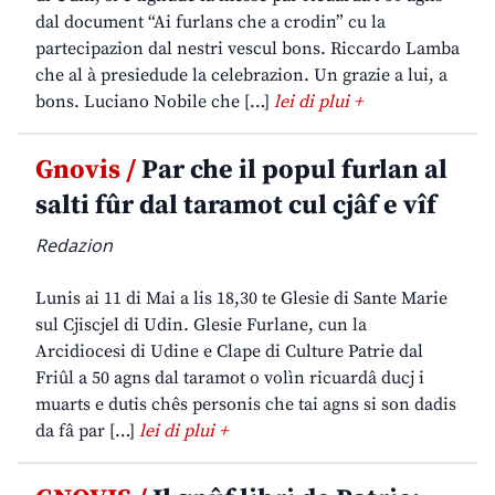
dal document “Ai furlans che a crodin” cu la
partecipazion dal nestri vescul bons. Riccardo Lamba
che al à presiedude la celebrazion. Un grazie a lui, a
bons. Luciano Nobile che […]
lei di plui +
Gnovis /
Par che il popul furlan al
salti fûr dal taramot cul cjâf e vîf
Redazion
Lunis ai 11 di Mai a lis 18,30 te Glesie di Sante Marie
sul Cjiscjel di Udin. Glesie Furlane, cun la
Arcidiocesi di Udine e Clape di Culture Patrie dal
Friûl a 50 agns dal taramot o volìn ricuardâ ducj i
muarts e dutis chês personis che tai agns si son dadis
da fâ par […]
lei di plui +