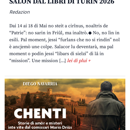
SALON DAL LIBRI DI TURIN 2026
Redazion
Dai 14 ai 18 di Mai no steit a cirînus, noaltris de
“Patrie”: no sarin in Friûl, ma inaltrò.◆ No, no lìn in
esili. Pal moment, jessi “furlans che no si rindin” nol
è ancjemò une colpe. Salacor lu deventarà, ma pal
moment o podin jessi “libars di sielzi” di lâ in
“mission”. Une mission […]
lei di plui +