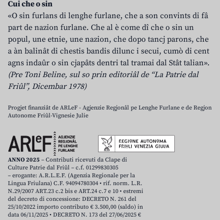
Cui che o sin
«O sin furlans di lenghe furlane, che a son convints di fâ
part de nazion furlane. Che al è come dî che o sin un
popul, une etnie, une nazion, che dopo tancj parons, che
a àn balinât di chestis bandis dilunc i secui, cumò di cent
agns indaûr o sin cjapâts dentri tal tramai dal Stât talian».
(Pre Toni Beline, sul so prin editoriâl de “La Patrie dal
Friûl”, Dicembar 1978)
Progjet finanziât de ARLeF - Agjenzie Regjonâl pe Lenghe Furlane e de Regjon
Autonome Friûl-Vignesie Julie
ANNO 2025
– Contributi ricevuti da Clape di
Culture Patrie dal Friûl – c.f. 01299830305
– erogante: A.R.L.E.F. (Agenzia Regionale per la
Lingua Friulana) C.F. 94094780304 • rif. norm. L.R.
N.29/2007 ART.23 c.2 bis e ART.24 c.7 e 10 • estremi
del decreto di concessione: DECRETO N. 261 del
25/10/2022 importo contributo € 3.500,00 (saldo) in
data 06/11/2025 • DECRETO N. 173 del 27/06/2025 €