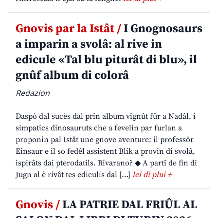
Gnovis par la Istât /
I Gnognosaurs
a imparin a svolâ: al rive in
edicule «Tal blu piturât di blu», il
gnûf album di colorâ
Redazion
Daspò dal sucès dal prin album vignût fûr a Nadâl, i
simpatics dinosauruts che a fevelin par furlan a
proponin pal Istât une gnove aventure: il professôr
Einsaur e il so fedêl assistent Blik a provin di svolâ,
ispirâts dai pterodatils. Rivarano? ◆ A partî de fin di
Jugn al è rivât tes ediculis dal […]
lei di plui +
Gnovis /
LA PATRIE DAL FRIÛL AL