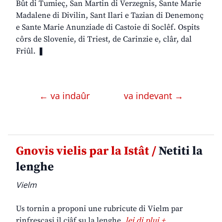
Bût di Tumieç, San Martin di Verzegnis, Sante Marie
Madalene di Divilin, Sant Ilari e Tazian di Denemonç
e Sante Marie Anunziade di Castoie di Soclêf. Ospits
côrs de Slovenie, di Triest, de Carinzie e, clâr, dal
Friûl. ❚
← va indaûr
va indevant →
Gnovis vielis par la Istât /
Netiti la
lenghe
Vielm
Us tornin a proponi une rubricute di Vielm par
rinfrescasi il cjâf su la lenghe.
lei di plui +