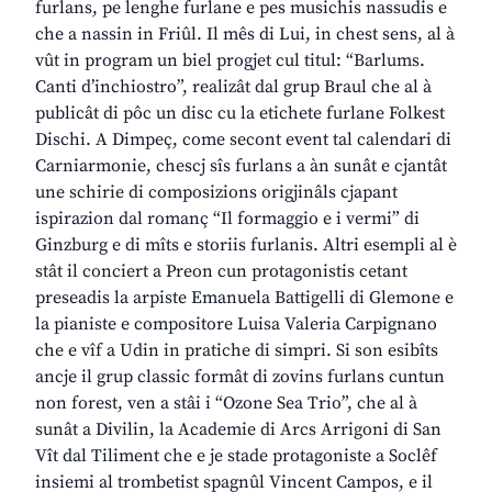
furlans, pe lenghe furlane e pes musichis nassudis e
che a nassin in Friûl. Il mês di Lui, in chest sens, al à
vût in program un biel progjet cul titul: “Barlums.
Canti d’inchiostro”, realizât dal grup Braul che al à
publicât di pôc un disc cu la etichete furlane Folkest
Dischi. A Dimpeç, come secont event tal calendari di
Carniarmonie, chescj sîs furlans a àn sunât e cjantât
une schirie di composizions origjinâls cjapant
ispirazion dal romanç “Il formaggio e i vermi” di
Ginzburg e di mîts e storiis furlanis. Altri esempli al è
stât il conciert a Preon cun protagonistis cetant
preseadis la arpiste Emanuela Battigelli di Glemone e
la pianiste e compositore Luisa Valeria Carpignano
che e vîf a Udin in pratiche di simpri. Si son esibîts
ancje il grup classic formât di zovins furlans cuntun
non forest, ven a stâi i “Ozone Sea Trio”, che al à
sunât a Divilin, la Academie di Arcs Arrigoni di San
Vît dal Tiliment che e je stade protagoniste a Soclêf
insiemi al trombetist spagnûl Vincent Campos, e il