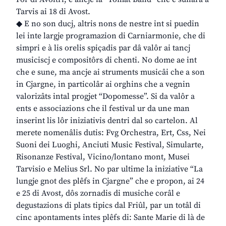
Tarvis ai 18 di Avost.
◆ E no son ducj, altris nons de nestre int si puedin
lei inte largje programazion di Carniarmonie, che di
simpri e à lis orelis spiçadis par dâ valôr ai tancj
musiciscj e compositôrs di chenti. No dome ae int
che e sune, ma ancje ai struments musicâi che a son
in Cjargne, in particolâr ai orghins che a vegnin
valorizâts intal progjet “Dopomesse”. Si da valôr a
ents e associazions che il festival ur da une man
inserint lis lôr iniziativis dentri dal so cartelon. Al
merete nomenâlis dutis: Fvg Orchestra, Ert, Css, Nei
Suoni dei Luoghi, Anciuti Music Festival, Simularte,
Risonanze Festival, Vicino/lontano mont, Musei
Tarvisio e Melius Srl. No par ultime la iniziative “La
lungje gnot des plêfs in Cjargne” che e propon, ai 24
e 25 di Avost, dôs zornadis di musiche corâl e
degustazions di plats tipics dal Friûl, par un totâl di
cinc apontaments intes plêfs di: Sante Marie di là de