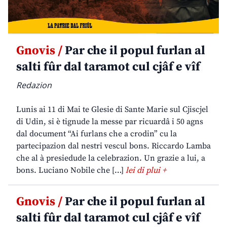
Gnovis /
Par che il popul furlan al
salti fûr dal taramot cul cjâf e vîf
Redazion
Lunis ai 11 di Mai te Glesie di Sante Marie sul Cjiscjel
di Udin, si è tignude la messe par ricuardâ i 50 agns
dal document “Ai furlans che a crodin” cu la
partecipazion dal nestri vescul bons. Riccardo Lamba
che al à presiedude la celebrazion. Un grazie a lui, a
bons. Luciano Nobile che […]
lei di plui +
Gnovis /
Par che il popul furlan al
salti fûr dal taramot cul cjâf e vîf