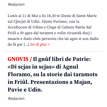
Redazion
Lunis ai 11 di Mai a lis 18,30 te Glesie di Sante Marie
sul Cjiscjel di Udin. Glesie Furlane, cun la
Arcidiocesi di Udine e Clape di Culture Patrie dal
Friûl a 50 agns dal taramot o volìn ricuardâ ducj i
muarts e dutis chês personis che tai agns si son dadis
da fâ par […]
lei di plui +
GNOVIS /
Il gnûf libri de Patrie:
«Di scjas in scjas» di Agnul
Floramo, su la storie dai taramots
in Friûl. Presentazions a Majan,
Pavie e Udin.
Redazion