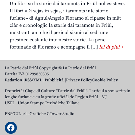
Un libri su la storie dai taramots in Friûl nol esisteve.
Il libri «Di scjas in scjas, i taramots inte storie
furlane» di Agnul/Angelo Floramo al ripasse in mût
clâr e cronologjic la storie dai taramots in Friûl,
mostrant tant che il pericul sismic al sedi une
presince costante inte nestre storie. La pene
fortunade di Floramo e acompagne il […]
lei di plui +
La Patrie dal Friûl Copyright © La Patrie dal Friûl
Partita IVA 01299830305
Redazion
RSS/XML
Pubblicità
Privacy Policy
Cookie Policy
Proprietât Clape di Culture “Patrie dal Friûl”. I articui a son scrits in
lenghe furlane e cu la grafie uficiâl de Regjon Friûl – V.J.
USPI – Union Stampe Periodiche Taliane
ENSOUL srl
-
Grafiche GTower Studio