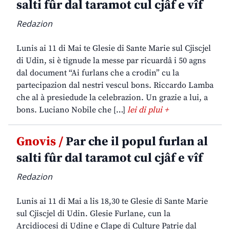
salti fûr dal taramot cul cjâf e vîf
Redazion
Lunis ai 11 di Mai te Glesie di Sante Marie sul Cjiscjel
di Udin, si è tignude la messe par ricuardâ i 50 agns
dal document “Ai furlans che a crodin” cu la
partecipazion dal nestri vescul bons. Riccardo Lamba
che al à presiedude la celebrazion. Un grazie a lui, a
bons. Luciano Nobile che […]
lei di plui +
Gnovis /
Par che il popul furlan al
salti fûr dal taramot cul cjâf e vîf
Redazion
Lunis ai 11 di Mai a lis 18,30 te Glesie di Sante Marie
sul Cjiscjel di Udin. Glesie Furlane, cun la
Arcidiocesi di Udine e Clape di Culture Patrie dal