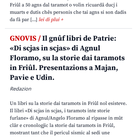
Friûl a 50 agns dal taramot o volìn ricuardâ ducj i
muarts e dutis chês personis che tai agns si son dadis
da fâ par […]
lei di plui +
GNOVIS /
Il gnûf libri de Patrie:
«Di scjas in scjas» di Agnul
Floramo, su la storie dai taramots
in Friûl. Presentazions a Majan,
Pavie e Udin.
Redazion
Un libri su la storie dai taramots in Friûl nol esisteve.
Il libri «Di scjas in scjas, i taramots inte storie
furlane» di Agnul/Angelo Floramo al ripasse in mût
clâr e cronologjic la storie dai taramots in Friûl,
mostrant tant che il pericul sismic al sedi une