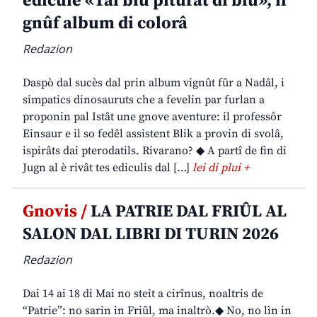
edicule «Tal blu piturât di blu», il
gnûf album di colorâ
Redazion
Daspò dal sucès dal prin album vignût fûr a Nadâl, i
simpatics dinosauruts che a fevelin par furlan a
proponin pal Istât une gnove aventure: il professôr
Einsaur e il so fedêl assistent Blik a provin di svolâ,
ispirâts dai pterodatils. Rivarano? ◆ A partî de fin di
Jugn al è rivât tes ediculis dal […]
lei di plui +
Gnovis /
LA PATRIE DAL FRIÛL AL
SALON DAL LIBRI DI TURIN 2026
Redazion
Dai 14 ai 18 di Mai no steit a cirînus, noaltris de
“Patrie”: no sarin in Friûl, ma inaltrò.◆ No, no lìn in