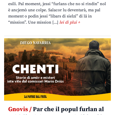
esili. Pal moment, jessi “furlans che no si rindin” nol
è ancjemò une colpe. Salacor lu deventarà, ma pal
moment o podin jessi “libars di sielzi” di lâ in
“mission”. Une mission […]
lei di plui +
Gnovis /
Par che il popul furlan al