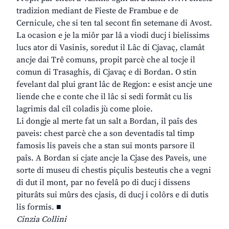
tradizion mediant de Fieste de Frambue e de
Cernicule, che si ten tal secont fin setemane di Avost.
La ocasion e je la miôr par lâ a viodi ducj i bielissims
lucs ator di Vasinis, soredut il Lâc di Cjavaç, clamât
ancje dai Trê comuns, propit parcè che al tocje il
comun di Trasaghis, di Cjavaç e di Bordan. O stin
fevelant dal plui grant lâc de Regjon: e esist ancje une
liende che e conte che il lâc si sedi formât cu lis
lagrimis dal cîl coladis jù come ploie.
Li dongje al merte fat un salt a Bordan, il paîs des
paveis: chest parcè che a son deventadis tal timp
famosis lis paveis che a stan sui monts parsore il
paîs. A Bordan si cjate ancje la Cjase des Paveis, une
sorte di museu di chestis piçulis besteutis che a vegni
di dut il mont, par no fevelâ po di ducj i dissens
piturâts sui mûrs des cjasis, di ducj i colôrs e di dutis
lis formis. ■
Cinzia Collini