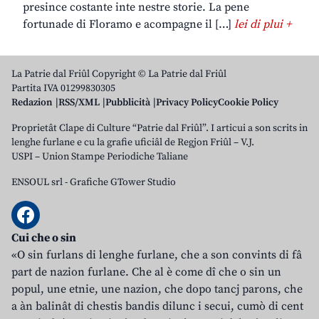
presince costante inte nestre storie. La pene
fortunade di Floramo e acompagne il […]
lei di plui +
La Patrie dal Friûl Copyright © La Patrie dal Friûl
Partita IVA 01299830305
Redazion
RSS/XML
Pubblicità
Privacy Policy
Cookie Policy
Proprietât Clape di Culture “Patrie dal Friûl”. I articui a son scrits in
lenghe furlane e cu la grafie uficiâl de Regjon Friûl – V.J.
USPI – Union Stampe Periodiche Taliane
ENSOUL srl
-
Grafiche GTower Studio
Cui che o sin
«O sin furlans di lenghe furlane, che a son convints di fâ
part de nazion furlane. Che al è come dî che o sin un
popul, une etnie, une nazion, che dopo tancj parons, che
a àn balinât di chestis bandis dilunc i secui, cumò di cent