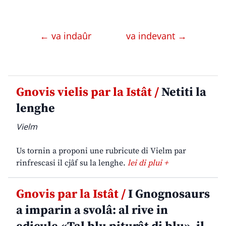
← va indaûr
va indevant →
Gnovis vielis par la Istât /
Netiti la
lenghe
Vielm
Us tornin a proponi une rubricute di Vielm par
rinfrescasi il cjâf su la lenghe.
lei di plui +
Gnovis par la Istât /
I Gnognosaurs
a imparin a svolâ: al rive in