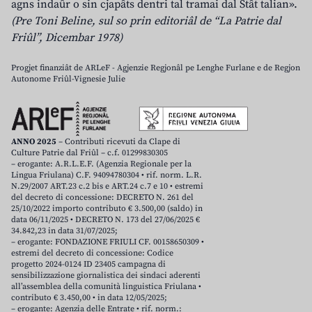
agns indaûr o sin cjapâts dentri tal tramai dal Stât talian».
(Pre Toni Beline, sul so prin editoriâl de “La Patrie dal
Friûl”, Dicembar 1978)
Progjet finanziât de ARLeF - Agjenzie Regjonâl pe Lenghe Furlane e de Regjon
Autonome Friûl-Vignesie Julie
ANNO 2025
– Contributi ricevuti da Clape di
Culture Patrie dal Friûl – c.f. 01299830305
– erogante: A.R.L.E.F. (Agenzia Regionale per la
Lingua Friulana) C.F. 94094780304 • rif. norm. L.R.
N.29/2007 ART.23 c.2 bis e ART.24 c.7 e 10 • estremi
del decreto di concessione: DECRETO N. 261 del
25/10/2022 importo contributo € 3.500,00 (saldo) in
data 06/11/2025 • DECRETO N. 173 del 27/06/2025 €
34.842,23 in data 31/07/2025;
– erogante: FONDAZIONE FRIULI CF. 00158650309 •
estremi del decreto di concessione: Codice
progetto 2024-0124 ID 23405 campagna di
sensibilizzazione giornalistica dei sindaci aderenti
all’assemblea della comunità linguistica Friulana •
contributo € 3.450,00 • in data 12/05/2025;
– erogante: Agenzia delle Entrate • rif. norm.: