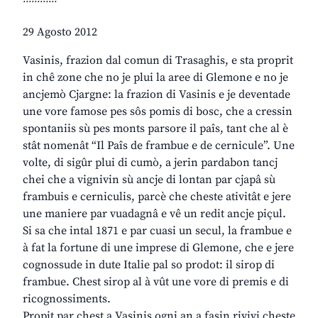
29 Agosto 2012
Vasinis, frazion dal comun di Trasaghis, e sta proprit
in chê zone che no je plui la aree di Glemone e no je
ancjemò Cjargne: la frazion di Vasinis e je deventade
une vore famose pes sôs pomis di bosc, che a cressin
spontaniis sù pes monts parsore il paîs, tant che al è
stât nomenât “Il Paîs de frambue e de cernicule”. Une
volte, di sigûr plui di cumò, a jerin pardabon tancj
chei che a vignivin sù ancje di lontan par cjapâ sù
frambuis e cerniculis, parcè che cheste ativitât e jere
une maniere par vuadagnâ e vê un redit ancje piçul.
Si sa che intal 1871 e par cuasi un secul, la frambue e
à fat la fortune di une imprese di Glemone, che e jere
cognossude in dute Italie pal so prodot: il sirop di
frambue. Chest sirop al à vût une vore di premis e di
ricognossiments.
Propit par chest a Vasinis ogni an a fasin rivivi cheste