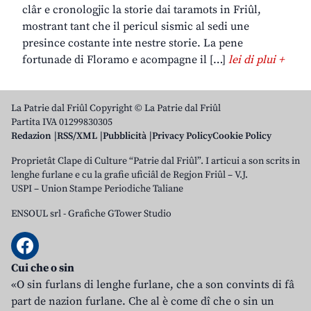
clâr e cronologjic la storie dai taramots in Friûl,
mostrant tant che il pericul sismic al sedi une
presince costante inte nestre storie. La pene
fortunade di Floramo e acompagne il […]
lei di plui +
La Patrie dal Friûl Copyright © La Patrie dal Friûl
Partita IVA 01299830305
Redazion
RSS/XML
Pubblicità
Privacy Policy
Cookie Policy
Proprietât Clape di Culture “Patrie dal Friûl”. I articui a son scrits in
lenghe furlane e cu la grafie uficiâl de Regjon Friûl – V.J.
USPI – Union Stampe Periodiche Taliane
ENSOUL srl
-
Grafiche GTower Studio
Cui che o sin
«O sin furlans di lenghe furlane, che a son convints di fâ
part de nazion furlane. Che al è come dî che o sin un