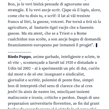
Bon, jo le vevi bielzà pensade di agnorums une
strategjie. E lu vevi ancje scrit. Cjape sù il lapis, alore,
come che tu disis tu, e scrîf: il lat al vâl tresinte
francs al litri, la gasose, votcent. Par tornâ a tirâ sù la
agriculture, al bastarès tignî vacjis che a fasessin
gasose. Ma sta atent, che se a Triest o a Rome
cualchidun nus scolte, a son ancje bogns di domandâ
finanziaments europeans par inmaneâ il progjet”. ❚
____________
Riedo Puppo
, anime garbade, inteligjente e sclete, te
sô vite -, scomençade a Sarsêt tal 1920 e distudade a
Udin tal 2002 – al à sperimentât un pôc di dut, curiôs
dal mont e de sô ete: insegnant e sindicalist,
gjornalist e scritôr, polemist di ponte fine, simpri
bon di interpretâ chel sens di clarece che al cres
jenfri lis aìnis de nestre int, miscliçant insiemi
malinconie e ironie, critiche e perdon. Daspò di une
preparazion universitarie florentine, ae fin dal grant