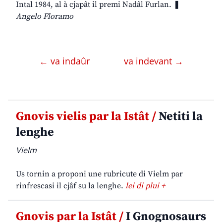
Intal 1984, al à cjapât il premi Nadâl Furlan. ❚
Angelo Floramo
← va indaûr
va indevant →
Gnovis vielis par la Istât /
Netiti la
lenghe
Vielm
Us tornin a proponi une rubricute di Vielm par
rinfrescasi il cjâf su la lenghe.
lei di plui +
Gnovis par la Istât /
I Gnognosaurs