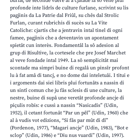
burlaç de seconde vuere al à cjatade la sô vene plui
profonde inte lidrîs de culture furlane, scrivint su lis
pagjinis da La Patrie dal Friûl, su chês dal Strolic
Furlan, curant rubrichis di sucès su La Vite
Catoliche: cjartis che a jentravin intal tinel di ogni
famee, pagjinis che a deventavin un apontament
spietât cun interès. Fondamentâl la sô adesion al
grup di Risultive, la cortesele che pre Josef Marchet
al veve fondade intal 1949. La sô semplicitât mai
scontade ma simpri buine di regalâ un pinsîr profont
lu à fat amâ di tancj, e no dome dai inteletuâi. I titui e
i argoments dai siei libris plui fortunâts a nassin di
un sintî comun che ju fâs sclesis di une culture, la
nestre, buine di supâ une veretât profonde ancje di
piçulis robis: e cussì a nassin “Nasicadis” (Udin,
1952), il cetant fortunât “Par un pêl” (Udin, 1960) che
al à vudis vot edizions, “Si fâs par mût di dî”
(Pordenon, 1977), “Magari ancje” (Udin, 1983), “Bot e
sclop” (Udin, 1986) e “Diu nus vuardi” (Udin, 1997).