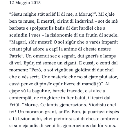
12 Maggio 2015
“Sêstu mighe stât arlêf li di me, a Moruç?”. Mi cjale
ben te muse, il mestri, cirint di induvinâ – sot de mê
barbate e spolpant lis bafis di dut l’ardiel che a
scuindin i vues – la fisionomie di un frutin di scuele.
“Magari, siôr mestri! O soi sigûr che o varès imparât
cetant plui adore a capî la anime di cheste nestre
Patrie”. Un omenut sec e segnât, dut gnerfs e lamps
di voi. Epûr, mi somee un zigant. E cussì, o zonti dal
moment: “Però, o soi vignût sù gjoldint di dut chel
che o vês scrit. Une materie che no si cjate plui ator,
cussì penze di pinsîr epûr lizere di mandâ jù”. Al
cjape sù la baguline, barete fracade, e si alce a
contemplâ, de ringhiere in fier batût, il teatri dal
Friûl. “Moruç. Ce tantis gjenerazions. Viodistu chel
tei? Un moraron grant, antîc. Bon, ju puartavi dispès
a fâ lezion achì, chei picinins: sot di cheste ombrene
si son cjatadis di secui lis gjenerazions dai lôr vons.