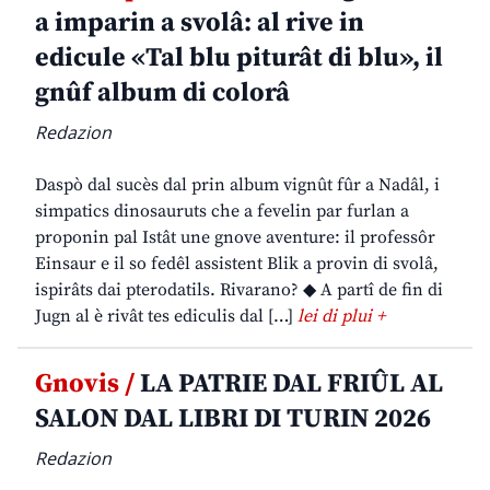
a imparin a svolâ: al rive in
edicule «Tal blu piturât di blu», il
gnûf album di colorâ
Redazion
Daspò dal sucès dal prin album vignût fûr a Nadâl, i
simpatics dinosauruts che a fevelin par furlan a
proponin pal Istât une gnove aventure: il professôr
Einsaur e il so fedêl assistent Blik a provin di svolâ,
ispirâts dai pterodatils. Rivarano? ◆ A partî de fin di
Jugn al è rivât tes ediculis dal […]
lei di plui +
Gnovis /
LA PATRIE DAL FRIÛL AL
SALON DAL LIBRI DI TURIN 2026
Redazion