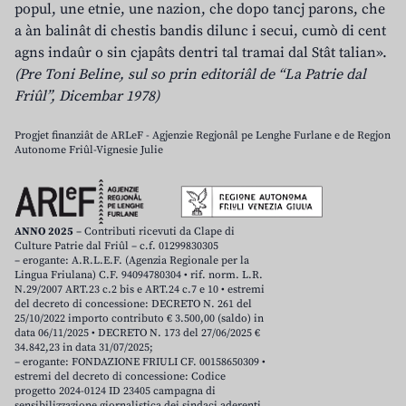
popul, une etnie, une nazion, che dopo tancj parons, che
a àn balinât di chestis bandis dilunc i secui, cumò di cent
agns indaûr o sin cjapâts dentri tal tramai dal Stât talian».
(Pre Toni Beline, sul so prin editoriâl de “La Patrie dal
Friûl”, Dicembar 1978)
Progjet finanziât de ARLeF - Agjenzie Regjonâl pe Lenghe Furlane e de Regjon
Autonome Friûl-Vignesie Julie
ANNO 2025
– Contributi ricevuti da Clape di
Culture Patrie dal Friûl – c.f. 01299830305
– erogante: A.R.L.E.F. (Agenzia Regionale per la
Lingua Friulana) C.F. 94094780304 • rif. norm. L.R.
N.29/2007 ART.23 c.2 bis e ART.24 c.7 e 10 • estremi
del decreto di concessione: DECRETO N. 261 del
25/10/2022 importo contributo € 3.500,00 (saldo) in
data 06/11/2025 • DECRETO N. 173 del 27/06/2025 €
34.842,23 in data 31/07/2025;
– erogante: FONDAZIONE FRIULI CF. 00158650309 •
estremi del decreto di concessione: Codice
progetto 2024-0124 ID 23405 campagna di
sensibilizzazione giornalistica dei sindaci aderenti