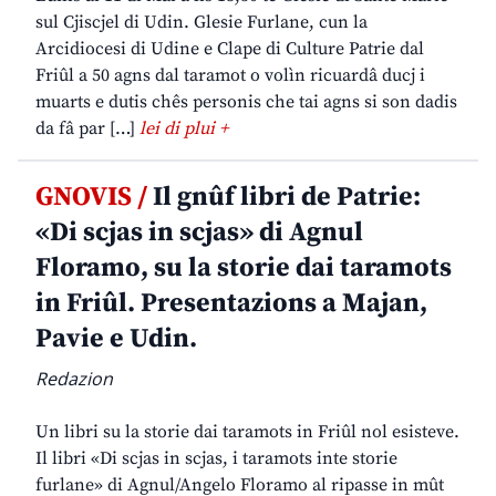
sul Cjiscjel di Udin. Glesie Furlane, cun la
Arcidiocesi di Udine e Clape di Culture Patrie dal
Friûl a 50 agns dal taramot o volìn ricuardâ ducj i
muarts e dutis chês personis che tai agns si son dadis
da fâ par […]
lei di plui +
GNOVIS /
Il gnûf libri de Patrie:
«Di scjas in scjas» di Agnul
Floramo, su la storie dai taramots
in Friûl. Presentazions a Majan,
Pavie e Udin.
Redazion
Un libri su la storie dai taramots in Friûl nol esisteve.
Il libri «Di scjas in scjas, i taramots inte storie
furlane» di Agnul/Angelo Floramo al ripasse in mût