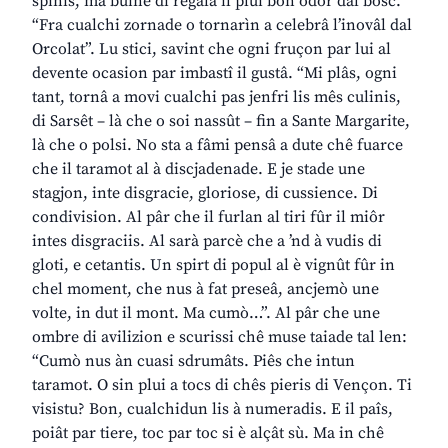
spinis, ma buine di regalâ il plui bon odôr dal bosc.
“Fra cualchi zornade o tornarìn a celebrâ l’inovâl dal
Orcolat”. Lu stici, savint che ogni fruçon par lui al
devente ocasion par imbastî il gustâ. “Mi plâs, ogni
tant, tornâ a movi cualchi pas jenfri lis mês culinis,
di Sarsêt – là che o soi nassût – fin a Sante Margarite,
là che o polsi. No sta a fâmi pensâ a dute chê fuarce
che il taramot al à discjadenade. E je stade une
stagjon, inte disgracie, gloriose, di cussience. Di
condivision. Al pâr che il furlan al tiri fûr il miôr
intes disgraciis. Al sarà parcè che a ’nd à vudis di
gloti, e cetantis. Un spirt di popul al è vignût fûr in
chel moment, che nus à fat preseâ, ancjemò une
volte, in dut il mont. Ma cumò…”. Al pâr che une
ombre di avilizion e scurissi chê muse taiade tal len:
“Cumò nus àn cuasi sdrumâts. Piês che intun
taramot. O sin plui a tocs di chês pieris di Vençon. Ti
visistu? Bon, cualchidun lis à numeradis. E il paîs,
poiât par tiere, toc par toc si è alçât sù. Ma in chê