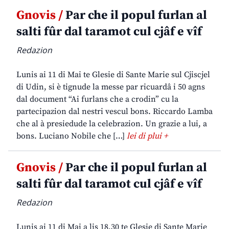
Gnovis /
Par che il popul furlan al
salti fûr dal taramot cul cjâf e vîf
Redazion
Lunis ai 11 di Mai te Glesie di Sante Marie sul Cjiscjel
di Udin, si è tignude la messe par ricuardâ i 50 agns
dal document “Ai furlans che a crodin” cu la
partecipazion dal nestri vescul bons. Riccardo Lamba
che al à presiedude la celebrazion. Un grazie a lui, a
bons. Luciano Nobile che […]
lei di plui +
Gnovis /
Par che il popul furlan al
salti fûr dal taramot cul cjâf e vîf
Redazion
Lunis ai 11 di Mai a lis 18,30 te Glesie di Sante Marie