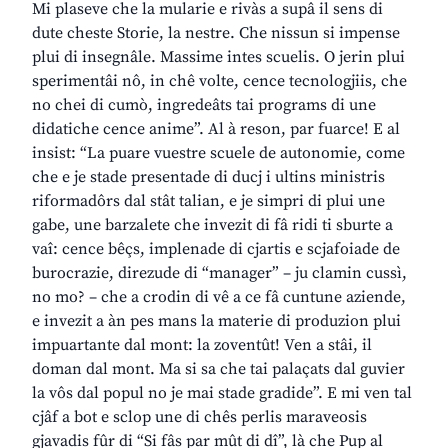
Mi plaseve che la mularie e rivàs a supâ il sens di
dute cheste Storie, la nestre. Che nissun si impense
plui di insegnâle. Massime intes scuelis. O jerin plui
sperimentâi nô, in chê volte, cence tecnologjiis, che
no chei di cumò, ingredeâts tai programs di une
didatiche cence anime”. Al à reson, par fuarce! E al
insist: “La puare vuestre scuele de autonomie, come
che e je stade presentade di ducj i ultins ministris
riformadôrs dal stât talian, e je simpri di plui une
gabe, une barzalete che invezit di fâ ridi ti sburte a
vaî: cence bêçs, implenade di cjartis e scjafoiade de
burocrazie, direzude di “manager” – ju clamin cussì,
no mo? – che a crodin di vê a ce fâ cuntune aziende,
e invezit a àn pes mans la materie di produzion plui
impuartante dal mont: la zoventût! Ven a stâi, il
doman dal mont. Ma si sa che tai palaçats dal guvier
la vôs dal popul no je mai stade gradide”. E mi ven tal
cjâf a bot e sclop une di chês perlis maraveosis
gjavadis fûr di “Si fâs par mût di dî”, là che Pup al