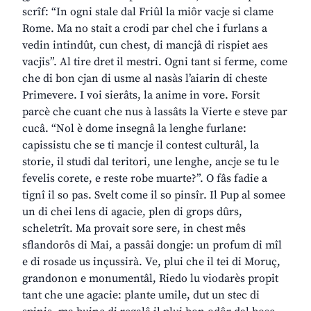
scrîf: “In ogni stale dal Friûl la miôr vacje si clame
Rome. Ma no stait a crodi par chel che i furlans a
vedin intindût, cun chest, di mancjâ di rispiet aes
vacjis”. Al tire dret il mestri. Ogni tant si ferme, come
che di bon cjan di usme al nasàs l’aiarin di cheste
Primevere. I voi sierâts, la anime in vore. Forsit
parcè che cuant che nus à lassâts la Vierte e steve par
cucâ. “Nol è dome insegnâ la lenghe furlane:
capissistu che se ti mancje il contest culturâl, la
storie, il studi dal teritori, une lenghe, ancje se tu le
fevelis corete, e reste robe muarte?”. O fâs fadie a
tignî il so pas. Svelt come il so pinsîr. Il Pup al somee
un di chei lens di agacie, plen di grops dûrs,
scheletrît. Ma provait sore sere, in chest mês
sflandorôs di Mai, a passâi dongje: un profum di mîl
e di rosade us inçussirà. Ve, plui che il tei di Moruç,
grandonon e monumentâl, Riedo lu viodarès propit
tant che une agacie: plante umile, dut un stec di