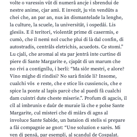
volte o varessin vût di numerâ ancje i sbrendui de
nestre anime, cjar amì. E invezit, ju vin vendûts a
chei che, an par an, nus àn dismantelade la lenghe,
la culture, la scuele, la universitât, i ospedâi. Lis
glesiis. E il teritori, violentât prime di casermis, e
cumò, che il nemì nol cuche plui di là dal confin, di
autostradis, centrâls eletrichis, acuedots. Ce stomi.”
Lu cjali, che aromai al sta par jentrâ inte curtine di
piere di Sante Margarite e, cjapât di un marum che
no rivi a contignîlu, i berli: “Ma siôr mestri, e alore?
Vino mighe di rindisi? No sarà finide li? Insome,
cualchi vôs e reste, che e stice lis cussiencis, che e
spice la ponte al lapis parcè che al puedi fâ cualchi
dam cuintri dute cheste miserie.”. Profum di agacis, il
cîl al imbrunìs e daûr de muraie là che e polse Sante
Margarite, cul misteri che di miârs di agns al
involuce Sante Sabide, un bataion di stelis si prepare
a fâi compagnie ae gnot: “Une soluzion e sarès. Mi
ven di pensâ, par esempli, al scandul de Cospalat.