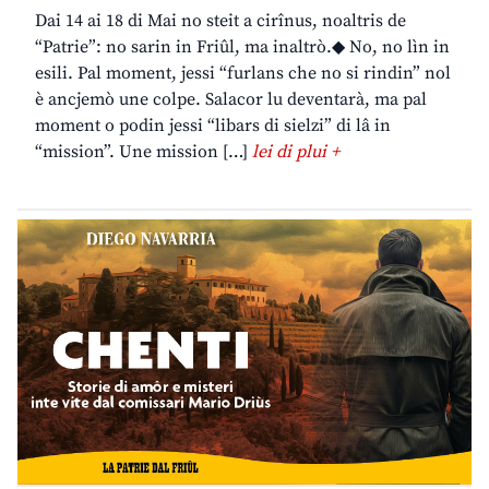
Dai 14 ai 18 di Mai no steit a cirînus, noaltris de
“Patrie”: no sarin in Friûl, ma inaltrò.◆ No, no lìn in
esili. Pal moment, jessi “furlans che no si rindin” nol
è ancjemò une colpe. Salacor lu deventarà, ma pal
moment o podin jessi “libars di sielzi” di lâ in
“mission”. Une mission […]
lei di plui +