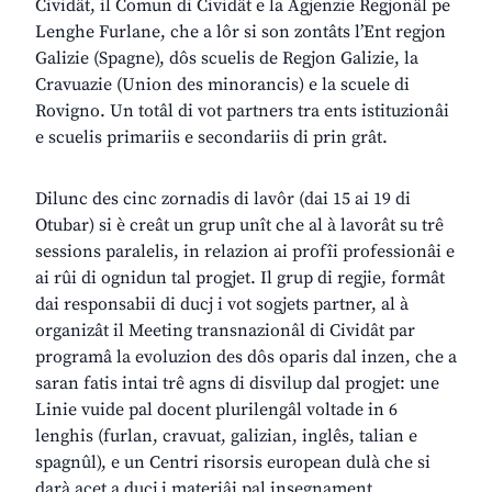
Cividât, il Comun di Cividât e la Agjenzie Regjonâl pe
Lenghe Furlane, che a lôr si son zontâts l’Ent regjon
Galizie (Spagne), dôs scuelis de Regjon Galizie, la
Cravuazie (Union des minorancis) e la scuele di
Rovigno. Un totâl di vot partners tra ents istituzionâi
e scuelis primariis e secondariis di prin grât.
Dilunc des cinc zornadis di lavôr (dai 15 ai 19 di
Otubar) si è creât un grup unît che al à lavorât su trê
sessions paralelis, in relazion ai profîi professionâi e
ai rûi di ognidun tal progjet. Il grup di regjie, formât
dai responsabii di ducj i vot sogjets partner, al à
organizât il Meeting transnazionâl di Cividât par
programâ la evoluzion des dôs oparis dal inzen, che a
saran fatis intai trê agns di disvilup dal progjet: une
Linie vuide pal docent plurilengâl voltade in 6
lenghis (furlan, cravuat, galizian, inglês, talian e
spagnûl), e un Centri risorsis european dulà che si
darà acet a ducj i materiâi pal insegnament