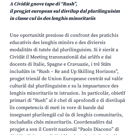
A Cividât gnove tape di “Rush”,
il progjet european sul disvilup dal plurilinguisim
in classe cul ûs des lenghis minoritariis
Une oportunitât preziose di confront des pratichis
educativis des lenghis minôrs e des diviersis
modalitâts di tutele dal plurilinguisim. Si è sierât a
Cividât il Meeting transnazionâl dai arlêfs e dai
docents di Italie, Spagne e Cravuazie, i trê Stâts
includûts in “Rush – Re and Up Skilling Horizons”,
progjet trienâl de Union Europeane centrât sul valôr
culturâl dal plurilinguisim e su la impuartance des
lenghis minoritariis te istruzion. In particolâr, obietîf
primari di “Rush” al è chel di aprofondî e di disvilupâ
lis competencis di meti in vore di bande dal
insegnant plurilengâl cul ûs di lenghis comunitariis,
includudis chês minoritariis. Coordenadôrs dal
progjet a son il Convit nazionâl “Paolo Diacono” di