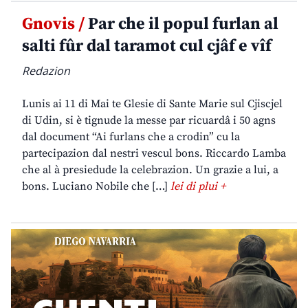
Gnovis /
Par che il popul furlan al
salti fûr dal taramot cul cjâf e vîf
Redazion
Lunis ai 11 di Mai te Glesie di Sante Marie sul Cjiscjel
di Udin, si è tignude la messe par ricuardâ i 50 agns
dal document “Ai furlans che a crodin” cu la
partecipazion dal nestri vescul bons. Riccardo Lamba
che al à presiedude la celebrazion. Un grazie a lui, a
bons. Luciano Nobile che […]
lei di plui +