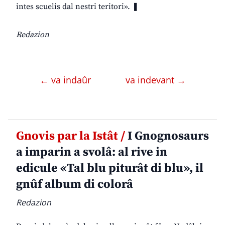
intes scuelis dal nestri teritori». ❚
Redazion
← va indaûr
va indevant →
Gnovis par la Istât /
I Gnognosaurs
a imparin a svolâ: al rive in
edicule «Tal blu piturât di blu», il
gnûf album di colorâ
Redazion