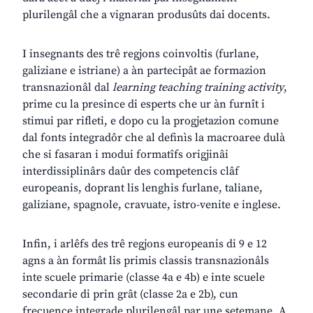
plurilengâl che a vignaran produsûts dai docents.
I insegnants des trê regjons coinvoltis (furlane,
galiziane e istriane) a àn partecipât ae formazion
transnazionâl dal
learning teaching training activity
,
prime cu la presince di esperts che ur àn furnît i
stimui par rifleti, e dopo cu la progjetazion comune
dal fonts integradôr che al definìs la macroaree dulà
che si fasaran i modui formatîfs origjinâi
interdissiplinârs daûr des competencis clâf
europeanis, doprant lis lenghis furlane, taliane,
galiziane, spagnole, cravuate, istro-venite e inglese.
Infin, i arlêfs des trê regjons europeanis di 9 e 12
agns a àn formât lis primis classis transnazionâls
inte scuele primarie (classe 4a e 4b) e inte scuele
secondarie di prin grât (classe 2a e 2b), cun
frecuence integrade plurilengâl par une setemane. A