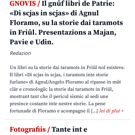
GNOVIS /
Il gnûf libri de Patrie:
«Di scjas in scjas» di Agnul
Floramo, su la storie dai taramots
in Friûl. Presentazions a Majan,
Pavie e Udin.
Redazion
Un libri su la storie dai taramots in Friûl nol esisteve.
Il libri «Di scjas in scjas, i taramots inte storie
furlane» di Agnul/Angelo Floramo al ripasse in mût
clâr e cronologjic la storie dai taramots in Friûl,
mostrant tant che il pericul sismic al sedi une
presince costante inte nestre storie. La pene
fortunade di Floramo e acompagne il […]
lei di plui +
Fotografiis /
Tante int e