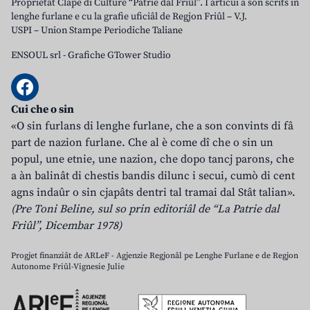
Proprietât Clape di Culture “Patrie dal Friûl”. I articui a son scrits in
lenghe furlane e cu la grafie uficiâl de Regjon Friûl – V.J.
USPI – Union Stampe Periodiche Taliane
ENSOUL srl
-
Grafiche GTower Studio
Cui che o sin
«O sin furlans di lenghe furlane, che a son convints di fâ
part de nazion furlane. Che al è come dî che o sin un
popul, une etnie, une nazion, che dopo tancj parons, che
a àn balinât di chestis bandis dilunc i secui, cumò di cent
agns indaûr o sin cjapâts dentri tal tramai dal Stât talian».
(Pre Toni Beline, sul so prin editoriâl de “La Patrie dal
Friûl”, Dicembar 1978)
Progjet finanziât de ARLeF - Agjenzie Regjonâl pe Lenghe Furlane e de Regjon
Autonome Friûl-Vignesie Julie