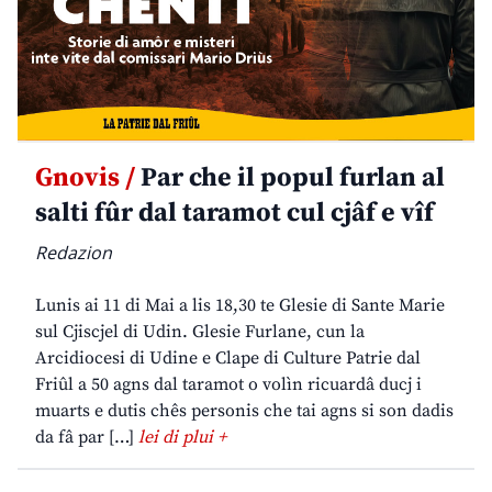
Gnovis /
Par che il popul furlan al
salti fûr dal taramot cul cjâf e vîf
Redazion
Lunis ai 11 di Mai a lis 18,30 te Glesie di Sante Marie
sul Cjiscjel di Udin. Glesie Furlane, cun la
Arcidiocesi di Udine e Clape di Culture Patrie dal
Friûl a 50 agns dal taramot o volìn ricuardâ ducj i
muarts e dutis chês personis che tai agns si son dadis
da fâ par […]
lei di plui +