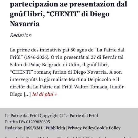
partecipazion ae presentazion dal
gnûf libri, “CHENTI” di Diego
Navarria
Redazion
La prime des iniziativis pai 80 agns de “La Patrie dal
Friûl” (1946-2026). O vin presentât ai 27 di Fevrâr tal
Salon di Palaç Belgrado di Udin, il gnûf libri,
“CHENTI” romanç furlan di Diego Navarria. A son
intervegnûts la gjornaliste Martina Delpiccolo e il
diretôr da La Patrie dal Friûl Walter Tomada, l’autôr
Diego […]
lei di plui +
La Patrie dal Friûl Copyright © La Patrie dal Friûl
Partita IVA 01299830305
Redazion
RSS/XML
Pubblicità
Privacy Policy
Cookie Policy