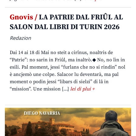
Gnovis /
LA PATRIE DAL FRIÛL AL
SALON DAL LIBRI DI TURIN 2026
Redazion
Dai 14 ai 18 di Mai no steit a cirînus, noaltris de
“Patrie”: no sarin in Friûl, ma inaltrò.◆ No, no lìn in
esili. Pal moment, jessi “furlans che no si rindin” nol
è ancjemò une colpe. Salacor lu deventarà, ma pal
moment o podin jessi “libars di sielzi” di lâ in
“mission”. Une mission […]
lei di plui +