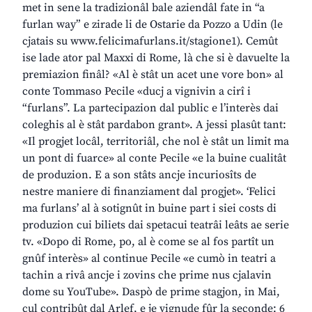
met in sene la tradizionâl bale aziendâl fate in “a
furlan way” e zirade li de Ostarie da Pozzo a Udin (le
cjatais su
www.felicimafurlans.it/stagione1
). Cemût
ise lade ator pal Maxxi di Rome, là che si è davuelte la
premiazion finâl? «Al è stât un acet une vore bon» al
conte Tommaso Pecile «ducj a vignivin a cirî i
“furlans”. La partecipazion dal public e l’interès dai
coleghis al è stât pardabon grant». A jessi plasût tant:
«Il progjet locâl, territoriâl, che nol è stât un limit ma
un pont di fuarce» al conte Pecile «e la buine cualitât
de produzion. E a son stâts ancje incuriosîts de
nestre maniere di finanziament dal progjet». ‘Felici
ma furlans’ al à sotignût in buine part i siei costs di
produzion cui biliets dai spetacui teatrâi leâts ae serie
tv. «Dopo di Rome, po, al è come se al fos partît un
gnûf interès» al continue Pecile «e cumò in teatri a
tachin a rivâ ancje i zovins che prime nus cjalavin
dome su YouTube». Daspò de prime stagjon, in Mai,
cul contribût dal Arlef, e je vignude fûr la seconde: 6