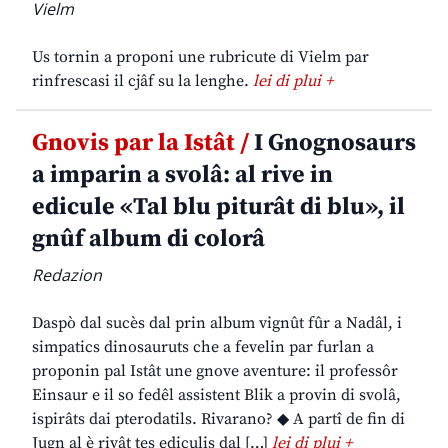
Vielm
Us tornin a proponi une rubricute di Vielm par
rinfrescasi il cjâf su la lenghe.
lei di plui +
Gnovis par la Istât /
I Gnognosaurs
a imparin a svolâ: al rive in
edicule «Tal blu piturât di blu», il
gnûf album di colorâ
Redazion
Daspò dal sucès dal prin album vignût fûr a Nadâl, i
simpatics dinosauruts che a fevelin par furlan a
proponin pal Istât une gnove aventure: il professôr
Einsaur e il so fedêl assistent Blik a provin di svolâ,
ispirâts dai pterodatils. Rivarano? ◆ A partî de fin di
Jugn al è rivât tes ediculis dal […]
lei di plui +