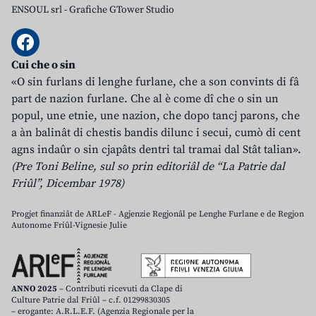
ENSOUL srl
-
Grafiche GTower Studio
Cui che o sin
«O sin furlans di lenghe furlane, che a son convints di fâ
part de nazion furlane. Che al è come dî che o sin un
popul, une etnie, une nazion, che dopo tancj parons, che
a àn balinât di chestis bandis dilunc i secui, cumò di cent
agns indaûr o sin cjapâts dentri tal tramai dal Stât talian».
(Pre Toni Beline, sul so prin editoriâl de “La Patrie dal
Friûl”, Dicembar 1978)
Progjet finanziât de ARLeF - Agjenzie Regjonâl pe Lenghe Furlane e de Regjon
Autonome Friûl-Vignesie Julie
ANNO 2025
– Contributi ricevuti da Clape di
Culture Patrie dal Friûl – c.f. 01299830305
– erogante: A.R.L.E.F. (Agenzia Regionale per la