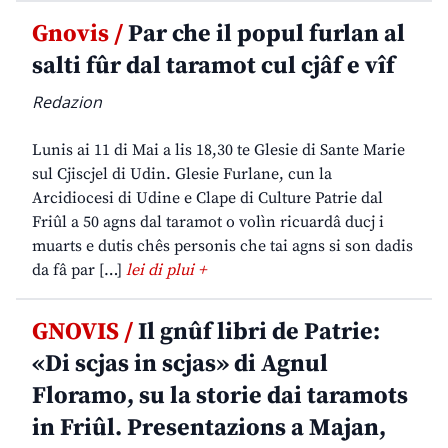
Gnovis /
Par che il popul furlan al
salti fûr dal taramot cul cjâf e vîf
Redazion
Lunis ai 11 di Mai a lis 18,30 te Glesie di Sante Marie
sul Cjiscjel di Udin. Glesie Furlane, cun la
Arcidiocesi di Udine e Clape di Culture Patrie dal
Friûl a 50 agns dal taramot o volìn ricuardâ ducj i
muarts e dutis chês personis che tai agns si son dadis
da fâ par […]
lei di plui +
GNOVIS /
Il gnûf libri de Patrie:
«Di scjas in scjas» di Agnul
Floramo, su la storie dai taramots
in Friûl. Presentazions a Majan,