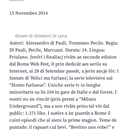
15 Novembre 2014
dissen di Giovanni Di Lena
Autori: Alessandro di Pauli, Tommaso Pecile. Regia:
Di Pauli, Pecile, Marcuzzi. Durata: 14. Lingua:
Friulano. Jenfri i finaliscj rivâts ae seconde edizion
dal Roma Web Fest, il prin dedicât aes seriis su
Internet, ai 28 di Setembar passât, a jerin ancje lôr: i
fantats di ‘Felici ma furlans’, la serie televisive sul
“Homo furlanus”. Uniche serie tv in lenghe
minoritarie su lis 104 in gare de Italie e dal forest. I
nestri no àn vincût (prin premi a “Milano
Underground”), ma a son rivâts prins tal vôt dal
public: 1.371 like. I autôrs a àn puartât a Rome il
cuint episodi che al siere la prime stagjon. Teme de
puntade: il rapuart cul bevi. “Beviìno une robe?” e