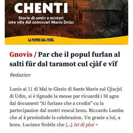
Gnovis /
Par che il popul furlan al
salti fûr dal taramot cul cjâf e vîf
Redazion
Lunis ai 11 di Mai te Glesie di Sante Marie sul Cjiscjel
di Udin, si è tignude la messe par ricuardâ i 50 agns
dal document “Ai furlans che a crodin” cu la
partecipazion dal nestri vescul bons. Riccardo Lamba
che al à presiedude la celebrazion. Un grazie a lui, a
bons. Luciano Nobile che […]
lei di plui +