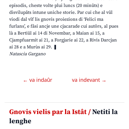
episodis, cheste volte plui luncs (20 minûts) e
disvilupâts intune uniche storie. Par cui che al vûl
viodi dal vîf lis gnovis proiezions di ‘Felici ma
furlans’, e fâsi ancje une cjacarade cui autôrs, al pues
là a Bertiûl ai 14 di Novembar, a Maian ai 15, a
Cjampfuarmit ai 21, a Forgjarie ai 22, a Rivis Darcjan
ai 28 e a Murùs ai 29. ❚
Natascia Gargano
← va indaûr
va indevant →
Gnovis vielis par la Istât /
Netiti la
lenghe