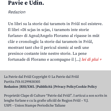
Pavie e Udin.
Redazion
Un libri su la storie dai taramots in Friûl nol esisteve.
Il libri «Di scjas in scjas, i taramots inte storie
furlane» di Agnul/Angelo Floramo al ripasse in mût
clâr e cronologjic la storie dai taramots in Friûl,
mostrant tant che il pericul sismic al sedi une
presince costante inte nestre storie. La pene
fortunade di Floramo e acompagne il […]
lei di plui +
La Patrie dal Friûl Copyright © La Patrie dal Friûl
Partita IVA 01299830305
Redazion
RSS/XML
Pubblicità
Privacy Policy
Cookie Policy
Proprietât Clape di Culture “Patrie dal Friûl”. I articui a son scrits in
lenghe furlane e cu la grafie uficiâl de Regjon Friûl – V.J.
USPI – Union Stampe Periodiche Taliane