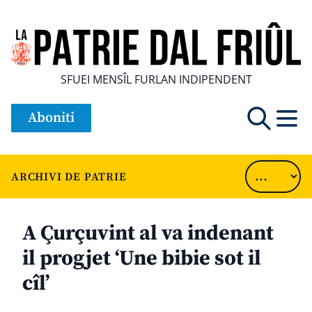
SFUEI MENSÎL FURLAN INDIPENDENT
Aboniti
ARCHIVI DE PATRIE
A Çurçuvint al va indenant
il progjet ‘Une bibie sot il
cîl’
............