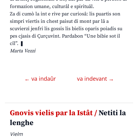
formazion umane, culturâl e spirituâl.
Za di cumò la int e rive par curiosâ: lis puartis son
simpri viertis in chest paisut di mont par lâ a
scuvierzi jenfri lis gossis lis bielis oparis poiadis su
pes cjasis di Çurçuvint. Pardabon “Une bibie sot il
cîl”. ❚
Marta Vezzi
← va indaûr
va indevant →
Gnovis vielis par la Istât /
Netiti la
lenghe
Vielm