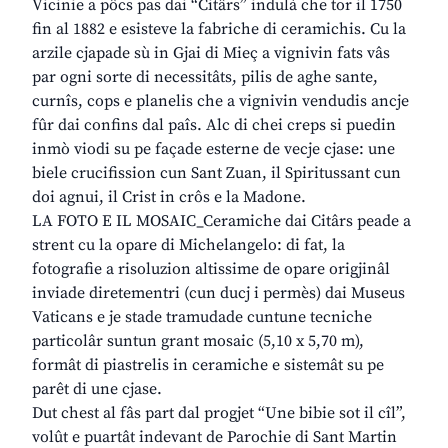
Vicinie a pôcs pas dai “Citârs” indulà che tor il 1750
fin al 1882 e esisteve la fabriche di ceramichis. Cu la
arzile cjapade sù in Gjai di Mieç a vignivin fats vâs
par ogni sorte di necessitâts, pilis de aghe sante,
curnîs, cops e planelis che a vignivin vendudis ancje
fûr dai confins dal paîs. Alc di chei creps si puedin
inmò viodi su pe façade esterne de vecje cjase: une
biele crucifission cun Sant Zuan, il Spiritussant cun
doi agnui, il Crist in crôs e la Madone.
LA FOTO E IL MOSAIC_Ceramiche dai Citârs peade a
strent cu la opare di Michelangelo: di fat, la
fotografie a risoluzion altissime de opare origjinâl
inviade diretementri (cun ducj i permès) dai Museus
Vaticans e je stade tramudade cuntune tecniche
particolâr suntun grant mosaic (5,10 x 5,70 m),
formât di piastrelis in ceramiche e sistemât su pe
parêt di une cjase.
Dut chest al fâs part dal progjet “Une bibie sot il cîl”,
volût e puartât indevant de Parochie di Sant Martin