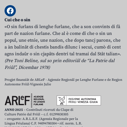
Cui che o sin
«O sin furlans di lenghe furlane, che a son convints di fâ
part de nazion furlane. Che al è come dî che o sin un
popul, une etnie, une nazion, che dopo tancj parons, che
a àn balinât di chestis bandis dilunc i secui, cumò di cent
agns indaûr o sin cjapâts dentri tal tramai dal Stât talian».
(Pre Toni Beline, sul so prin editoriâl de “La Patrie dal
Friûl”, Dicembar 1978)
Progjet finanziât de ARLeF - Agjenzie Regjonâl pe Lenghe Furlane e de Regjon
Autonome Friûl-Vignesie Julie
ANNO 2025
– Contributi ricevuti da Clape di
Culture Patrie dal Friûl – c.f. 01299830305
– erogante: A.R.L.E.F. (Agenzia Regionale per la
Lingua Friulana) C.F. 94094780304 • rif. norm. L.R.