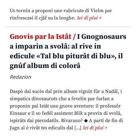
Us tornin a proponi une rubricute di Vielm par
rinfrescasi il cjâf su la lenghe.
lei di plui +
Gnovis par la Istât /
I Gnognosaurs
a imparin a svolâ: al rive in
edicule «Tal blu piturât di blu», il
gnûf album di colorâ
Redazion
Daspò dal sucès dal prin album vignût fûr a Nadâl, i
simpatics dinosauruts che a fevelin par furlan a
proponin pal Istât une gnove aventure: il professôr
Einsaur e il so fedêl assistent Blik a provin di svolâ,
ispirâts dai pterodatils. Rivarano? ◆ A partî de fin di
Jugn al è rivât tes ediculis dal […]
lei di plui +