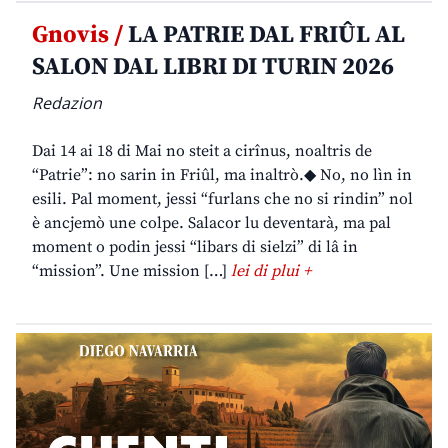
Gnovis /
LA PATRIE DAL FRIÛL AL
SALON DAL LIBRI DI TURIN 2026
Redazion
Dai 14 ai 18 di Mai no steit a cirînus, noaltris de
“Patrie”: no sarin in Friûl, ma inaltrò.◆ No, no lìn in
esili. Pal moment, jessi “furlans che no si rindin” nol
è ancjemò une colpe. Salacor lu deventarà, ma pal
moment o podin jessi “libars di sielzi” di lâ in
“mission”. Une mission […]
lei di plui +