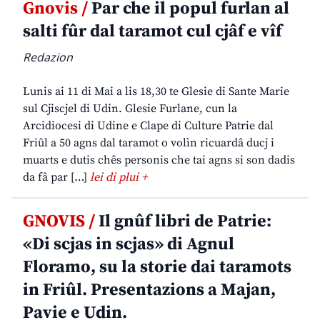
Gnovis /
Par che il popul furlan al
salti fûr dal taramot cul cjâf e vîf
Redazion
Lunis ai 11 di Mai a lis 18,30 te Glesie di Sante Marie
sul Cjiscjel di Udin. Glesie Furlane, cun la
Arcidiocesi di Udine e Clape di Culture Patrie dal
Friûl a 50 agns dal taramot o volìn ricuardâ ducj i
muarts e dutis chês personis che tai agns si son dadis
da fâ par […]
lei di plui +
GNOVIS /
Il gnûf libri de Patrie:
«Di scjas in scjas» di Agnul
Floramo, su la storie dai taramots
in Friûl. Presentazions a Majan,
Pavie e Udin.