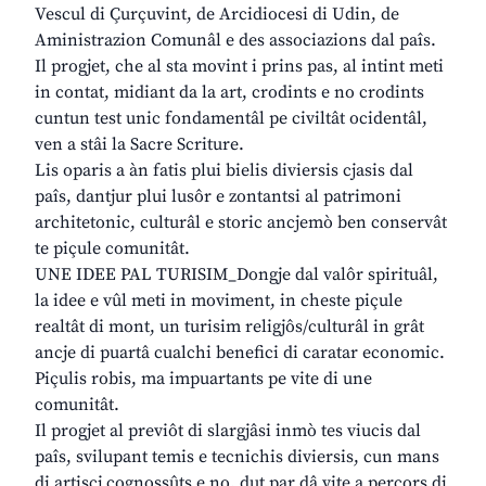
Vescul di Çurçuvint, de Arcidiocesi di Udin, de
Aministrazion Comunâl e des associazions dal paîs.
Il progjet, che al sta movint i prins pas, al intint meti
in contat, midiant da la art, crodints e no crodints
cuntun test unic fondamentâl pe civiltât ocidentâl,
ven a stâi la Sacre Scriture.
Lis oparis a àn fatis plui bielis diviersis cjasis dal
paîs, dantjur plui lusôr e zontantsi al patrimoni
architetonic, culturâl e storic ancjemò ben conservât
te piçule comunitât.
UNE IDEE PAL TURISIM_Dongje dal valôr spirituâl,
la idee e vûl meti in moviment, in cheste piçule
realtât di mont, un turisim religjôs/culturâl in grât
ancje di puartâ cualchi benefici di caratar economic.
Piçulis robis, ma impuartants pe vite di une
comunitât.
Il progjet al previôt di slargjâsi inmò tes viucis dal
paîs, svilupant temis e tecnichis diviersis, cun mans
di artiscj cognossûts e no, dut par dâ vite a percors di