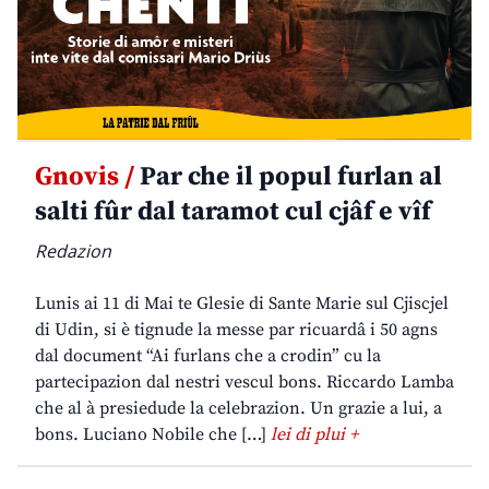
Gnovis /
Par che il popul furlan al
salti fûr dal taramot cul cjâf e vîf
Redazion
Lunis ai 11 di Mai te Glesie di Sante Marie sul Cjiscjel
di Udin, si è tignude la messe par ricuardâ i 50 agns
dal document “Ai furlans che a crodin” cu la
partecipazion dal nestri vescul bons. Riccardo Lamba
che al à presiedude la celebrazion. Un grazie a lui, a
bons. Luciano Nobile che […]
lei di plui +