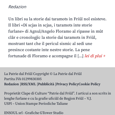
Redazion
Un libri su la storie dai taramots in Friûl nol esisteve.
Il libri «Di scjas in scjas, i taramots inte storie
furlane» di Agnul/Angelo Floramo al ripasse in mût
clâr e cronologjic la storie dai taramots in Friûl,
mostrant tant che il pericul sismic al sedi une
presince costante inte nestre storie. La pene
fortunade di Floramo e acompagne il […]
lei di plui +
La Patrie dal Friûl Copyright © La Patrie dal Friûl
Partita IVA 01299830305
Redazion
RSS/XML
Pubblicità
Privacy Policy
Cookie Policy
Proprietât Clape di Culture “Patrie dal Friûl”. I articui a son scrits in
lenghe furlane e cu la grafie uficiâl de Regjon Friûl – V.J.
USPI – Union Stampe Periodiche Taliane
ENSOUL srl
-
Grafiche GTower Studio