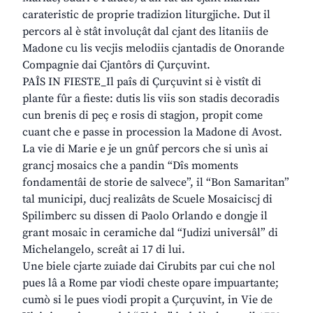
carateristic de proprie tradizion liturgjiche. Dut il
percors al è stât involuçât dal cjant des litaniis de
Madone cu lis vecjis melodiis cjantadis de Onorande
Compagnie dai Cjantôrs di Çurçuvint.
PAÎS IN FIESTE_Il paîs di Çurçuvint si è vistît di
plante fûr a fieste: dutis lis viis son stadis decoradis
cun brenis di peç e rosis di stagjon, propit come
cuant che e passe in procession la Madone di Avost.
La vie di Marie e je un gnûf percors che si unìs ai
grancj mosaics che a pandin “Dîs moments
fondamentâi de storie de salvece”, il “Bon Samaritan”
tal municipi, ducj realizâts de Scuele Mosaiciscj di
Spilimberc su dissen di Paolo Orlando e dongje il
grant mosaic in ceramiche dal “Judizi universâl” di
Michelangelo, screât ai 17 di lui.
Une biele cjarte zuiade dai Cirubits par cui che nol
pues lâ a Rome par viodi cheste opare impuartante;
cumò si le pues viodi propit a Çurçuvint, in Vie de