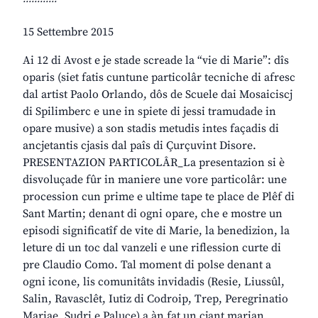
15 Settembre 2015
Ai 12 di Avost e je stade screade la “vie di Marie”: dîs
oparis (siet fatis cuntune particolâr tecniche di afresc
dal artist Paolo Orlando, dôs de Scuele dai Mosaiciscj
di Spilimberc e une in spiete di jessi tramudade in
opare musive) a son stadis metudis intes façadis di
ancjetantis cjasis dal paîs di Çurçuvint Disore.
PRESENTAZION PARTICOLÂR_La presentazion si è
disvoluçade fûr in maniere une vore particolâr: une
procession cun prime e ultime tape te place de Plêf di
Sant Martin; denant di ogni opare, che e mostre un
episodi significatîf de vite di Marie, la benedizion, la
leture di un toc dal vanzeli e une riflession curte di
pre Claudio Como. Tal moment di polse denant a
ogni icone, lis comunitâts invidadis (Resie, Liussûl,
Salin, Ravasclêt, Iutiz di Codroip, Trep, Peregrinatio
Mariae, Sudri e Paluce) a àn fat un cjant marian