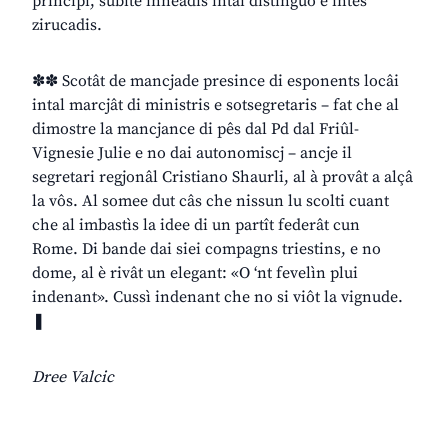
principi, subite inneadis intai distinguo e intes
zirucadis.
✽✽ Scotât de mancjade presince di esponents locâi
intal marcjât di ministris e sotsegretaris – fat che al
dimostre la mancjance di pês dal Pd dal Friûl-
Vignesie Julie e no dai autonomiscj – ancje il
segretari regjonâl Cristiano Shaurli, al à provât a alçâ
la vôs. Al somee dut câs che nissun lu scolti cuant
che al imbastìs la idee di un partît federât cun
Rome. Di bande dai siei compagns triestins, e no
dome, al è rivât un elegant: «O ‘nt fevelìn plui
indenant». Cussì indenant che no si viôt la vignude.
❚
Dree Valcic