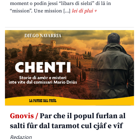
moment o podin jessi “libars di sielzi” di lâ in
“mission”. Une mission […]
lei di plui +
Gnovis /
Par che il popul furlan al
salti fûr dal taramot cul cjâf e vîf
Redazion