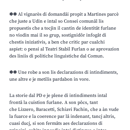
✽✽ Al vignarès di domandâi propit a Martines parcè
che juste a Udin e intal so Consei comunâl lis
propuestis che a tocjin il cantin de identitât furlane
no viodin mai il so grup, sostignidôr infogât di
chestis iniziativis, a ben che critic par cualchi
aspiet: o pensi al Teatri Stabil Furlan o ae aprovazion
des liniis di politiche linguistiche dal Comun.
✽✽ Une robe a son lis declarazions di intindiments,
une altre e je metilis pardabon in vore.
La storie dal PD e je plene di intindiments intal
frontâ la cuistion furlane. A son pôcs, tant
che Lizzero, Baracetti, Schiavi Fachin, che a àn vude
la fuarce e la coerence par lâ indenant, tancj altris,
cuasi ducj, si son fermâts aes declarazions di