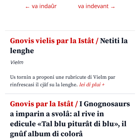
← va indaûr
va indevant →
Gnovis vielis par la Istât /
Netiti la
lenghe
Vielm
Us tornin a proponi une rubricute di Vielm par
rinfrescasi il cjâf su la lenghe.
lei di plui +
Gnovis par la Istât /
I Gnognosaurs
a imparin a svolâ: al rive in
edicule «Tal blu piturât di blu», il
gnûf album di colorâ