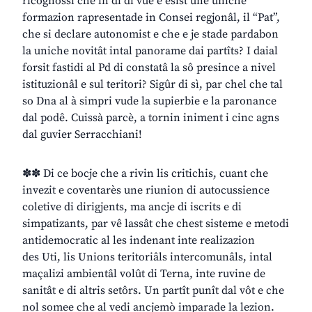
ricognossi che in dì di vuê e esist une uniche
formazion rapresentade in Consei regjonâl, il “Pat”,
che si declare autonomist e che e je stade pardabon
la uniche novitât intal panorame dai partîts? I daial
forsit fastidi al Pd di constatâ la sô presince a nivel
istituzionâl e sul teritori? Sigûr di sì, par chel che tal
so Dna al à simpri vude la supierbie e la paronance
dal podê. Cuissà parcè, a tornin iniment i cinc agns
dal guvier Serracchiani!
✽✽ Di ce bocje che a rivin lis critichis, cuant che
invezit e coventarès une riunion di autocussience
coletive di dirigjents, ma ancje di iscrits e di
simpatizants, par vê lassât che chest sisteme e metodi
antidemocratic al les indenant inte realizazion
des Uti, lis Unions teritoriâls intercomunâls, intal
maçalizi ambientâl volût di Terna, inte ruvine de
sanitât e di altris setôrs. Un partît punît dal vôt e che
nol somee che al vedi ancjemò imparade la lezion.