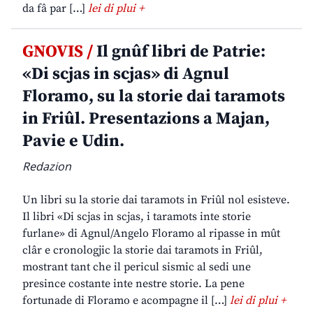
da fâ par […]
lei di plui +
GNOVIS /
Il gnûf libri de Patrie:
«Di scjas in scjas» di Agnul
Floramo, su la storie dai taramots
in Friûl. Presentazions a Majan,
Pavie e Udin.
Redazion
Un libri su la storie dai taramots in Friûl nol esisteve.
Il libri «Di scjas in scjas, i taramots inte storie
furlane» di Agnul/Angelo Floramo al ripasse in mût
clâr e cronologjic la storie dai taramots in Friûl,
mostrant tant che il pericul sismic al sedi une
presince costante inte nestre storie. La pene
fortunade di Floramo e acompagne il […]
lei di plui +