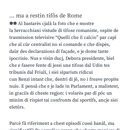
… ma a restin tifôs de Rome
✽✽ Al bastarès cjalâ la foto che e mostre
la Serracchiani vistude di tifose romaniste, ospite de
trasmission televisive “Quelli che il calcio” par capî
che al cûr centralist no si comande e che dispès,
daûr des declarazions di façade, e je dome tante
ipocrisie. Nus e visìn ducj, Debora presidente, biel
che e faseve fente di jessi une tifose dal Udin tes
tribunis dal Friuli, i siei sipariuts ridicui
cun Renzi intant che, dentri di jê, no i freave propite
nuie. E pensâ che e je lade in Parlament, a malistent,
in graciis di cheste regjon: i volarès par dî pôc un
minim di rispiet tai confronts dai sportîfs, ancje siei
eletôrs.
Parcè fâ riferiment a chest episodi cussì banâl, ma