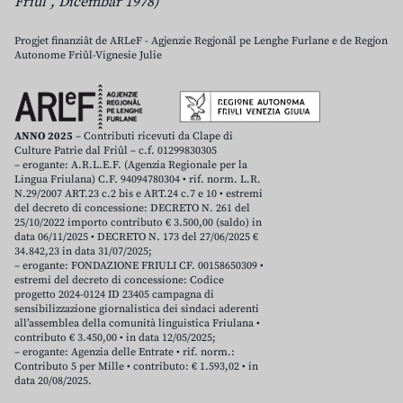
Friûl”, Dicembar 1978)
Progjet finanziât de ARLeF - Agjenzie Regjonâl pe Lenghe Furlane e de Regjon
Autonome Friûl-Vignesie Julie
ANNO 2025
– Contributi ricevuti da Clape di
Culture Patrie dal Friûl – c.f. 01299830305
– erogante: A.R.L.E.F. (Agenzia Regionale per la
Lingua Friulana) C.F. 94094780304 • rif. norm. L.R.
N.29/2007 ART.23 c.2 bis e ART.24 c.7 e 10 • estremi
del decreto di concessione: DECRETO N. 261 del
25/10/2022 importo contributo € 3.500,00 (saldo) in
data 06/11/2025 • DECRETO N. 173 del 27/06/2025 €
34.842,23 in data 31/07/2025;
– erogante: FONDAZIONE FRIULI CF. 00158650309 •
estremi del decreto di concessione: Codice
progetto 2024-0124 ID 23405 campagna di
sensibilizzazione giornalistica dei sindaci aderenti
all’assemblea della comunità linguistica Friulana •
contributo € 3.450,00 • in data 12/05/2025;
– erogante: Agenzia delle Entrate • rif. norm.:
Contributo 5 per Mille • contributo: € 1.593,02 • in
data 20/08/2025.