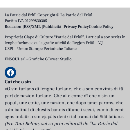
La Patrie dal Friûl Copyright © La Patrie dal Friûl
Partita IVA 01299830305
Redazion
RSS/XML
Pubblicità
Privacy Policy
Cookie Policy
Proprietât Clape di Culture “Patrie dal Friûl”. I articui a son scrits in
lenghe furlane e cu la grafie uficiâl de Regjon Friûl – V.J.
USPI – Union Stampe Periodiche Taliane
ENSOUL srl
-
Grafiche GTower Studio
Cui che o sin
«O sin furlans di lenghe furlane, che a son convints di fâ
part de nazion furlane. Che al è come dî che o sin un
popul, une etnie, une nazion, che dopo tancj parons, che
a àn balinât di chestis bandis dilunc i secui, cumò di cent
agns indaûr o sin cjapâts dentri tal tramai dal Stât talian».
(Pre Toni Beline, sul so prin editoriâl de “La Patrie dal