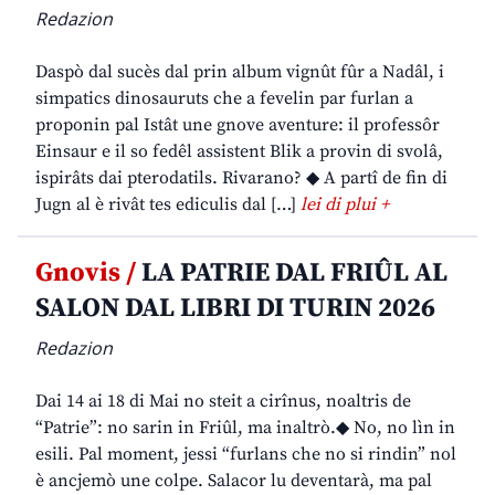
Redazion
Daspò dal sucès dal prin album vignût fûr a Nadâl, i
simpatics dinosauruts che a fevelin par furlan a
proponin pal Istât une gnove aventure: il professôr
Einsaur e il so fedêl assistent Blik a provin di svolâ,
ispirâts dai pterodatils. Rivarano? ◆ A partî de fin di
Jugn al è rivât tes ediculis dal […]
lei di plui +
Gnovis /
LA PATRIE DAL FRIÛL AL
SALON DAL LIBRI DI TURIN 2026
Redazion
Dai 14 ai 18 di Mai no steit a cirînus, noaltris de
“Patrie”: no sarin in Friûl, ma inaltrò.◆ No, no lìn in
esili. Pal moment, jessi “furlans che no si rindin” nol
è ancjemò une colpe. Salacor lu deventarà, ma pal