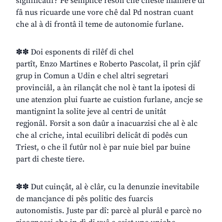
significatîf? Pe semplice reson che cheste maniere di
fâ nus ricuarde une vore chê dal Pd nostran cuant
che al à di frontâ il teme de autonomie furlane.
✽✽ Doi esponents di rilêf di chel
partît, Enzo Martines e Roberto Pascolat, il prin cjâf
grup in Comun a Udin e chel altri segretari
provinciâl, a àn rilançât che nol è tant la ipotesi di
une atenzion plui fuarte ae cuistion furlane, ancje se
mantignint la solite jeve al centri de unitât
regjonâl. Forsit a son daûr a inacuarzisi che al è alc
che al criche, intal ecuilibri delicât di podês cun
Triest, o che il futûr nol è par nuie biel par buine
part di cheste tiere.
✽✽ Dut cuinçât, al è clâr, cu la denunzie inevitabile
de mancjance di pês politic des fuarcis
autonomistis. Juste par dî: parcè al plurâl e parcè no