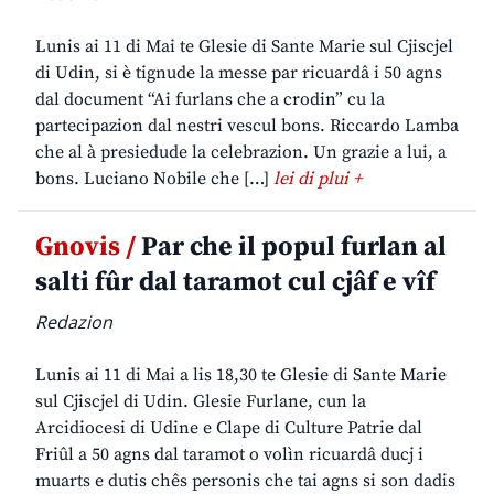
Lunis ai 11 di Mai te Glesie di Sante Marie sul Cjiscjel
di Udin, si è tignude la messe par ricuardâ i 50 agns
dal document “Ai furlans che a crodin” cu la
partecipazion dal nestri vescul bons. Riccardo Lamba
che al à presiedude la celebrazion. Un grazie a lui, a
bons. Luciano Nobile che […]
lei di plui +
Gnovis /
Par che il popul furlan al
salti fûr dal taramot cul cjâf e vîf
Redazion
Lunis ai 11 di Mai a lis 18,30 te Glesie di Sante Marie
sul Cjiscjel di Udin. Glesie Furlane, cun la
Arcidiocesi di Udine e Clape di Culture Patrie dal
Friûl a 50 agns dal taramot o volìn ricuardâ ducj i
muarts e dutis chês personis che tai agns si son dadis