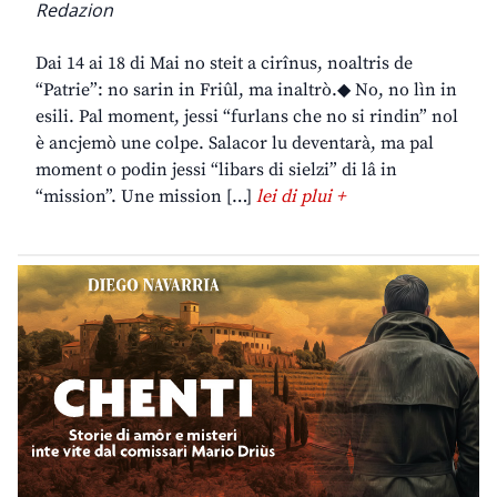
Redazion
Dai 14 ai 18 di Mai no steit a cirînus, noaltris de
“Patrie”: no sarin in Friûl, ma inaltrò.◆ No, no lìn in
esili. Pal moment, jessi “furlans che no si rindin” nol
è ancjemò une colpe. Salacor lu deventarà, ma pal
moment o podin jessi “libars di sielzi” di lâ in
“mission”. Une mission […]
lei di plui +