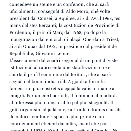
concedeve un steme e un confenon, che al sarà
uficialmentri consegnât di Aldo Moro, chê volte
president dal Consei, a Aquilee, ai 7 di Avrîl 1968, tes
mans dal stes Berzanti; la costituzion de Provincie di
Pordenon, il prin di Març dal 1968; po dopo la
inaugurazion dal emicicli di plaçâl Oberdan a Triest,
ai 5 di Otubar dal 1972, in presince dal president de
Republiche, Giovanni Leone.
L’assestament dal cuadri regjonâl di un pont di viste
istituzionâl al rapresentà une stabilizazion che e
sburtà il profîl economic dal teritori, che al sarà
segnât dal boom industriâl. A gjoldi a forin lis
fameis, no plui costretis a cjapâ la valîs in man e a
emigrâ. Par un ciert periodi, il fenomen al mudarà:
al interessà plui i oms, e al fo pal plui stagjonâl. Il
gnûf organisim al judà ancje a frontâ i dramis causâts
de nature, cuntune rispueste plui pronte e un
coordenament eficient dai aiûts, cuant che par
esempli tal 1976 il Friûl al fo scjassât dal Orcolat. No