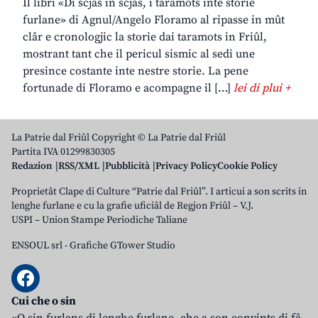
Il libri «Di scjas in scjas, i taramots inte storie
furlane» di Agnul/Angelo Floramo al ripasse in mût
clâr e cronologjic la storie dai taramots in Friûl,
mostrant tant che il pericul sismic al sedi une
presince costante inte nestre storie. La pene
fortunade di Floramo e acompagne il […]
lei di plui +
La Patrie dal Friûl Copyright © La Patrie dal Friûl
Partita IVA 01299830305
Redazion
RSS/XML
Pubblicità
Privacy Policy
Cookie Policy
Proprietât Clape di Culture “Patrie dal Friûl”. I articui a son scrits in
lenghe furlane e cu la grafie uficiâl de Regjon Friûl – V.J.
USPI – Union Stampe Periodiche Taliane
ENSOUL srl
-
Grafiche GTower Studio
Cui che o sin