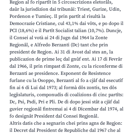
Regjon al fo ripartît in 5 circoscrizions eletorâls,
daûr la jurisdizion dai tribunâi: Triest, Gurize, Udin,
Pordenon e Tumieç. Il prin partît al risultà la
Democrazie Cristiane, cul 43,1% dai vôts, e po dopo il
PCI (18,6%) e il Partît Socialist talian (10,7%). Duncje,
il Consei al votà ai 24 di Jugn dal 1964 la Zonte
Regjonâl, e Alfredo Berzanti (Dc) tant che prin
president de Regjon. Ai 31 di Avost dal stes an, la
publicazion de prime leç dal gnûf ent. Ai 17 di Fevrâr
dal 1966, il prin rimpast di Zonte, cu la riconferme di
Berzanti ae presidence. Esponent de Resistence
furlane cu la Osoppo, Berzanti al fo a cjâf dal esecutîf
fin ai 6 di Lui dal 1973; al formà dôs zontis, tes dôs
legjislaturis, componudis di coalizions di cinc partîts:
Dc, Psi, Psdi, Pri e Pli. De dì dopo jessi stât a cjâf dal
guvier regjonâl fintremai ai 4 di Dicembar dal 1974, al
fo designât President dal Consei Regjonâl.
Altris datis che a segnarin chei prins agns de Regjon:
il Decret dal President de Republiche dal 1967 che al