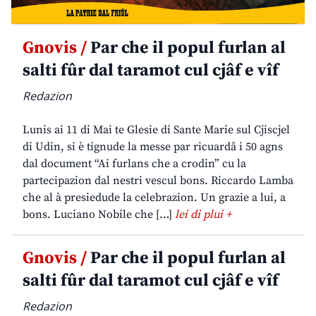
Gnovis /
Par che il popul furlan al
salti fûr dal taramot cul cjâf e vîf
Redazion
Lunis ai 11 di Mai te Glesie di Sante Marie sul Cjiscjel
di Udin, si è tignude la messe par ricuardâ i 50 agns
dal document “Ai furlans che a crodin” cu la
partecipazion dal nestri vescul bons. Riccardo Lamba
che al à presiedude la celebrazion. Un grazie a lui, a
bons. Luciano Nobile che […]
lei di plui +
Gnovis /
Par che il popul furlan al
salti fûr dal taramot cul cjâf e vîf
Redazion