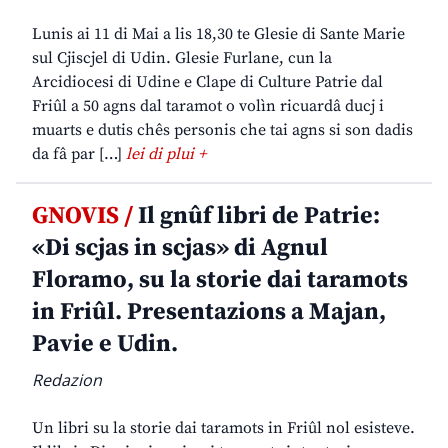
Lunis ai 11 di Mai a lis 18,30 te Glesie di Sante Marie
sul Cjiscjel di Udin. Glesie Furlane, cun la
Arcidiocesi di Udine e Clape di Culture Patrie dal
Friûl a 50 agns dal taramot o volìn ricuardâ ducj i
muarts e dutis chês personis che tai agns si son dadis
da fâ par […]
lei di plui +
GNOVIS /
Il gnûf libri de Patrie:
«Di scjas in scjas» di Agnul
Floramo, su la storie dai taramots
in Friûl. Presentazions a Majan,
Pavie e Udin.
Redazion
Un libri su la storie dai taramots in Friûl nol esisteve.