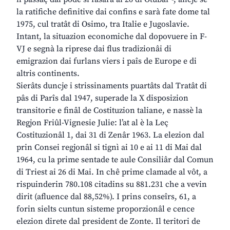
la ratifiche definitive dai confins e sarà fate dome tal
1975, cul tratât di Osimo, tra Italie e Jugoslavie.
Intant, la situazion economiche dal dopovuere in F-
VJ e segnà la riprese dai flus tradizionâi di
emigrazion dai furlans viers i paîs de Europe e di
altris continents.
Sierâts duncje i strissinaments puartâts dal Tratât di
pâs di Parîs dal 1947, superade la X disposizion
transitorie e finâl de Costituzion taliane, e nassè la
Regjon Friûl-Vignesie Julie: l’at al è la Leç
Costituzionâl 1, dai 31 di Zenâr 1963. La elezion dal
prin Consei regjonâl si tignì ai 10 e ai 11 di Mai dal
1964, cu la prime sentade te aule Consiliâr dal Comun
di Triest ai 26 di Mai. In chê prime clamade al vôt, a
rispuinderin 780.108 citadins su 881.231 che a vevin
dirit (afluence dal 88,52%). I prins conseîrs, 61, a
forin sielts cuntun sisteme proporzionâl e cence
elezion direte dal president de Zonte. Il teritori de