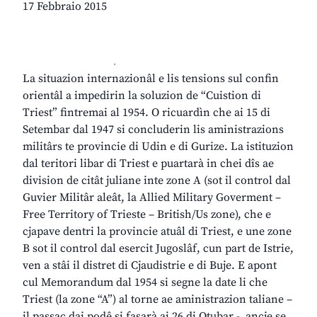
17 Febbraio 2015
.
La situazion internazionâl e lis tensions sul confin
orientâl a impedirin la soluzion de “Cuistion di
Triest” fintremai al 1954. O ricuardìn che ai 15 di
Setembar dal 1947 si concluderin lis aministrazions
militârs te provincie di Udin e di Gurize. La istituzion
dal teritori libar di Triest e puartarà in chei dîs ae
division de citât juliane inte zone A (sot il control dal
Guvier Militâr aleât, la Allied Military Goverment –
Free Territory of Trieste – British/Us zone), che e
cjapave dentri la provincie atuâl di Triest, e une zone
B sot il control dal esercit Jugoslâf, cun part de Istrie,
ven a stâi il distret di Cjaudistrie e di Buje. E apont
cul Memorandum dal 1954 si segne la date li che
Triest (la zone “A”) al torne ae aministrazion taliane –
il passaç dai podê si fasarà ai 26 di Otubar -, ancje se