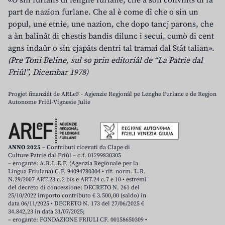
«O sin furlans di lenghe furlane, che a son convints di fâ
part de nazion furlane. Che al è come dî che o sin un
popul, une etnie, une nazion, che dopo tancj parons, che
a àn balinât di chestis bandis dilunc i secui, cumò di cent
agns indaûr o sin cjapâts dentri tal tramai dal Stât talian».
(Pre Toni Beline, sul so prin editoriâl de “La Patrie dal
Friûl”, Dicembar 1978)
Progjet finanziât de ARLeF - Agjenzie Regjonâl pe Lenghe Furlane e de Regjon
Autonome Friûl-Vignesie Julie
ANNO 2025
– Contributi ricevuti da Clape di
Culture Patrie dal Friûl – c.f. 01299830305
– erogante: A.R.L.E.F. (Agenzia Regionale per la
Lingua Friulana) C.F. 94094780304 • rif. norm. L.R.
N.29/2007 ART.23 c.2 bis e ART.24 c.7 e 10 • estremi
del decreto di concessione: DECRETO N. 261 del
25/10/2022 importo contributo € 3.500,00 (saldo) in
data 06/11/2025 • DECRETO N. 173 del 27/06/2025 €
34.842,23 in data 31/07/2025;
– erogante: FONDAZIONE FRIULI CF. 00158650309 •