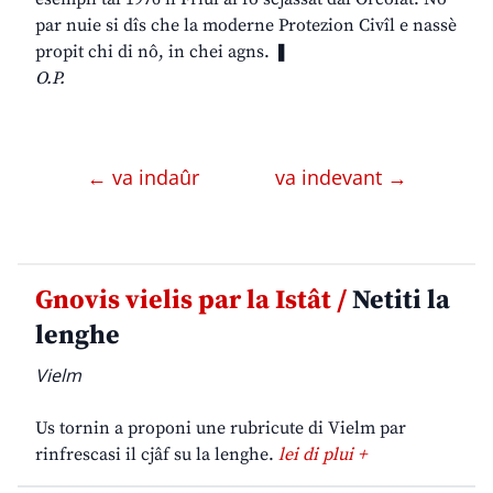
par nuie si dîs che la moderne Protezion Civîl e nassè
propit chi di nô, in chei agns. ❚
O.P.
← va indaûr
va indevant →
Gnovis vielis par la Istât /
Netiti la
lenghe
Vielm
Us tornin a proponi une rubricute di Vielm par
rinfrescasi il cjâf su la lenghe.
lei di plui +