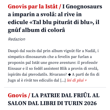
Gnovis par la Istât /
I Gnognosaurs
a imparin a svolâ: al rive in
edicule «Tal blu piturât di blu», il
gnûf album di colorâ
Redazion
Daspò dal sucès dal prin album vignût fûr a Nadâl, i
simpatics dinosauruts che a fevelin par furlan a
proponin pal Istât une gnove aventure: il professôr
Einsaur e il so fedêl assistent Blik a provin di svolâ,
ispirâts dai pterodatils. Rivarano? ◆ A partî de fin di
Jugn al è rivât tes ediculis dal […]
lei di plui +
Gnovis /
LA PATRIE DAL FRIÛL AL
SALON DAL LIBRI DI TURIN 2026