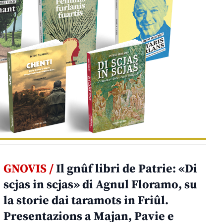
GNOVIS /
Il gnûf libri de Patrie: «Di
scjas in scjas» di Agnul Floramo, su
la storie dai taramots in Friûl.
Presentazions a Majan, Pavie e