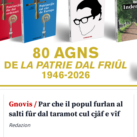
Gnovis /
Par che il popul furlan al
salti fûr dal taramot cul cjâf e vîf
Redazion