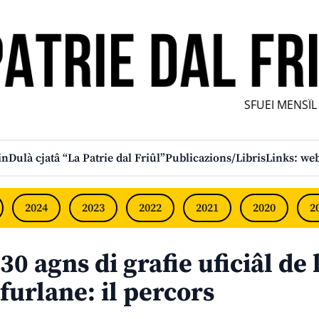
SFUEI MENSÎL F
in
Dulà cjatâ “La Patrie dal Friûl”
Publicazions/Libris
Links: web
2024
2023
2022
2021
2020
2
30 agns di grafie uficiâl de
furlane: il percors