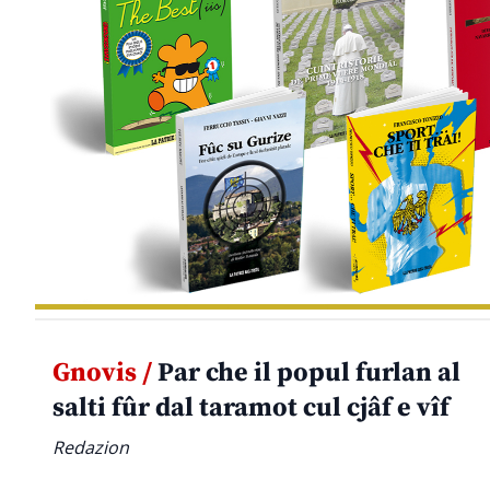
Gnovis /
Par che il popul furlan al
salti fûr dal taramot cul cjâf e vîf
Redazion