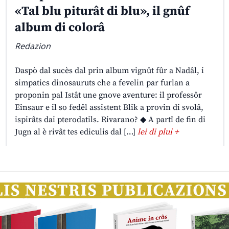
«Tal blu piturât di blu», il gnûf
album di colorâ
Redazion
Daspò dal sucès dal prin album vignût fûr a Nadâl, i
simpatics dinosauruts che a fevelin par furlan a
proponin pal Istât une gnove aventure: il professôr
Einsaur e il so fedêl assistent Blik a provin di svolâ,
ispirâts dai pterodatils. Rivarano? ◆ A partî de fin di
Jugn al è rivât tes ediculis dal […]
lei di plui +