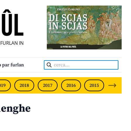
URLAN INDIPENDENT • INDEPENDENT FRIULIAN MONTHLY • 
Cerca:
 par furlan
019
2018
2017
2016
2015
2014
 lenghe