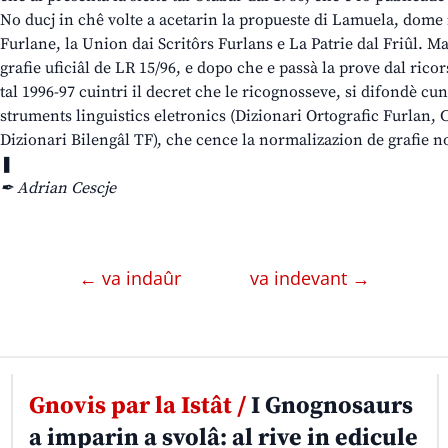
No ducj in chê volte a acetarin la propueste di Lamuela, dome 
Furlane, la Union dai Scritôrs Furlans e La Patrie dal Friûl. M
grafie uficiâl de LR 15/96, e dopo che e passà la prove dal rico
tal 1996-97 cuintri il decret che le ricognosseve, si difondè cun
struments linguistics eletronics (Dizionari Ortografic Furlan, 
Dizionari Bilengâl TF), che cence la normalizazion de grafie no
❚
✒ Adrian Cescje
← va indaûr
va indevant →
Gnovis par la Istât /
I Gnognosaurs
a imparin a svolâ: al rive in edicule