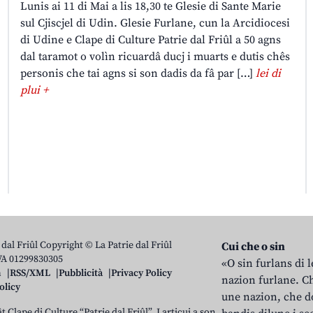
Lunis ai 11 di Mai a lis 18,30 te Glesie di Sante Marie
sul Cjiscjel di Udin. Glesie Furlane, cun la Arcidiocesi
di Udine e Clape di Culture Patrie dal Friûl a 50 agns
dal taramot o volìn ricuardâ ducj i muarts e dutis chês
personis che tai agns si son dadis da fâ par […]
lei di
plui +
 dal Friûl Copyright © La Patrie dal Friûl
Cui che o sin
IVA 01299830305
«O sin furlans di 
n
RSS/XML
Pubblicità
Privacy Policy
nazion furlane. Ch
olicy
une nazion, che do
t Clape di Culture “Patrie dal Friûl”. I articui a son