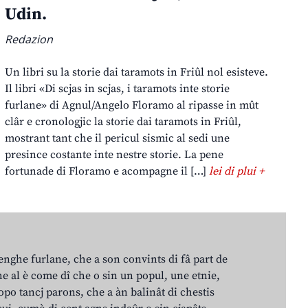
Udin.
Redazion
Un libri su la storie dai taramots in Friûl nol esisteve.
Il libri «Di scjas in scjas, i taramots inte storie
furlane» di Agnul/Angelo Floramo al ripasse in mût
clâr e cronologjic la storie dai taramots in Friûl,
mostrant tant che il pericul sismic al sedi une
presince costante inte nestre storie. La pene
fortunade di Floramo e acompagne il […]
lei di plui +
lenghe furlane, che a son convints di fâ part de
e al è come dî che o sin un popul, une etnie,
po tancj parons, che a àn balinât di chestis