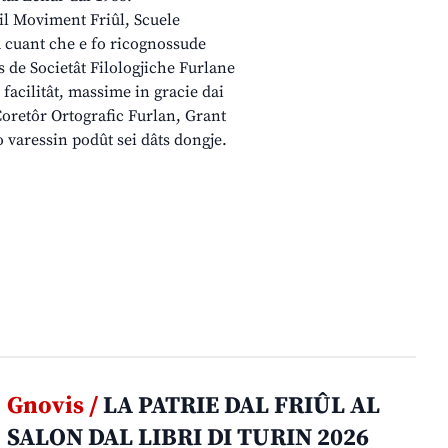
il Moviment Friûl, Scuele
a cuant che e fo ricognossude
rs de Societât Filologjiche Furlane
 facilitât, massime in gracie dai
Coretôr Ortografic Furlan, Grant
 varessin podût sei dâts dongje.
Gnovis /
LA PATRIE DAL FRIÛL AL
SALON DAL LIBRI DI TURIN 2026