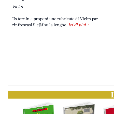
Vielm
Us tornin a proponi une rubricute di Vielm par
rinfrescasi il cjâf su la lenghe.
lei di plui +