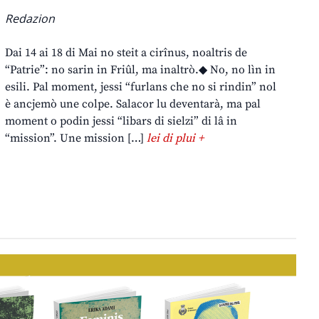
Redazion
Dai 14 ai 18 di Mai no steit a cirînus, noaltris de
“Patrie”: no sarin in Friûl, ma inaltrò.◆ No, no lìn in
esili. Pal moment, jessi “furlans che no si rindin” nol
è ancjemò une colpe. Salacor lu deventarà, ma pal
moment o podin jessi “libars di sielzi” di lâ in
“mission”. Une mission […]
lei di plui +