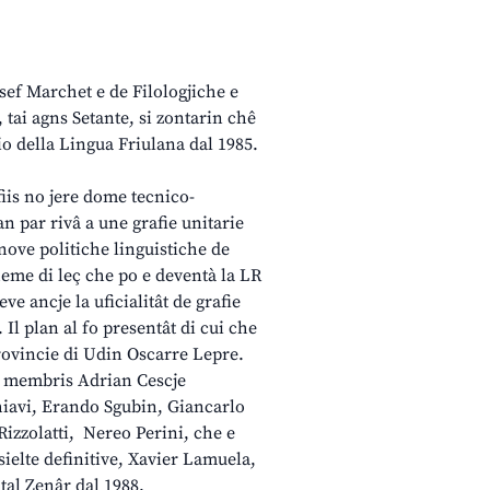
osef Marchet e de Filologjiche e
 tai agns Setante, si zontarin chê
io della Lingua Friulana dal 1985.
fiis no jere dome tecnico-
an par rivâ a une grafie unitarie
ove politiche linguistiche de
heme di leç che po e deventà la LR
ve ancje la uficialitât de grafie
Il plan al fo presentât di cui che
 Provincie di Udin Oscarre Lepre.
e, membris Adrian Cescje
hiavi, Erando Sgubin, Giancarlo
izzolatti, Nereo Perini, che e
ielte definitive, Xavier Lamuela,
 tal Zenâr dal 1988.