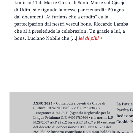
Lunis ai 11 di Mai te Glesie di Sante Marie sul Cjiscjel
di Udin, si è tignude la messe par ricuardâ i 50 agns
dal document “Ai furlans che a crodin” cu la
partecipazion dal nestri vescul bons. Riccardo Lamba
che al à presiedude la celebrazion. Un grazie a lui, a
bons. Luciano Nobile che […]
lei di plui +
ANNO 2025
– Contributi ricevuti da Clape di
La Patrie
Culture Patrie dal Friûl – c.f. 01299830305
Partita 
– erogante: A.R.L.E.F. (Agenzia Regionale per la
Redazio
Lingua Friulana) C.F. 94094780304 • rif. norm. L.R.
Cookie P
N.29/2007 ART.23 c.2 bis e ART.24 c.7 e 10 • estremi
del decreto di concessione: DECRETO N. 261 del
25/10/2022 importo contributo € 3.500,00 (saldo) in
Proprietâ