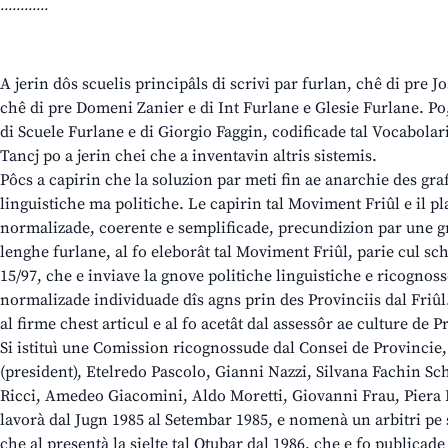
............
A jerin dôs scuelis principâls di scrivi par furlan, chê di pre J
chê di pre Domeni Zanier e di Int Furlane e Glesie Furlane. Po,
di Scuele Furlane e di Giorgio Faggin, codificade tal Vocabolar
Tancj po a jerin chei che a inventavin altris sistemis.
Pôcs a capirin che la soluzion par meti fin ae anarchie des gra
linguistiche ma politiche. Le capirin tal Moviment Friûl e il pl
normalizade, coerente e semplificade, precundizion par une gn
lenghe furlane, al fo eleborât tal Moviment Friûl, parie cul sc
15/97, che e inviave la gnove politiche linguistiche e ricognosse
normalizade individuade dîs agns prin des Provinciis dal Friûl. 
al firme chest articul e al fo acetât dal assessôr ae culture de
Si istituì une Comission ricognossude dal Consei de Provinci
(president), Etelredo Pascolo, Gianni Nazzi, Silvana Fachin Sc
Ricci, Amedeo Giacomini, Aldo Moretti, Giovanni Frau, Piera R
lavorà dal Jugn 1985 al Setembar 1985, e nomenà un arbitri pe s
che al presentà la sielte tal Otubar dal 1986, che e fo publicade