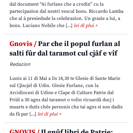
dal document “Ai furlans che a crodin” cu la
partecipazion dal nestri vescul bons. Riccardo Lamba
che al à presiedude la celebrazion. Un grazie a lui, a
bons. Luciano Nobile che […]
lei di plui +
Gnovis /
Par che il popul furlan al
salti fûr dal taramot cul cjâf e vîf
Redazion
Lunis ai 11 di Mai a lis 18,30 te Glesie di Sante Marie
sul Cjiscjel di Udin. Glesie Furlane, cun la
Arcidiocesi di Udine e Clape di Culture Patrie dal
Friûl a 50 agns dal taramot o volìn ricuardâ ducj i
muarts e dutis chês personis che tai agns si son dadis
da fâ par […]
lei di plui +
GNOVIS /
Il gnûf libri de Patrie: