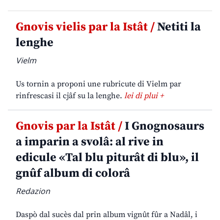
Gnovis vielis par la Istât /
Netiti la
lenghe
Vielm
Us tornin a proponi une rubricute di Vielm par
rinfrescasi il cjâf su la lenghe.
lei di plui +
Gnovis par la Istât /
I Gnognosaurs
a imparin a svolâ: al rive in
edicule «Tal blu piturât di blu», il
gnûf album di colorâ
Redazion
Daspò dal sucès dal prin album vignût fûr a Nadâl, i