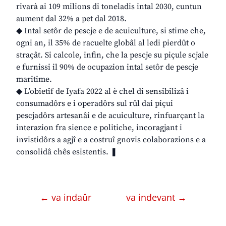
rivarà ai 109 milions di toneladis intal 2030, cuntun
aument dal 32% a pet dal 2018.
◆ Intal setôr de pescje e de acuiculture, si stime che,
ogni an, il 35% de racuelte globâl al ledi pierdût o
straçât. Si calcole, infin, che la pescje su piçule scjale
e furnissi il 90% de ocupazion intal setôr de pescje
maritime.
◆ L’obietîf de Iyafa 2022 al è chel di sensibilizâ i
consumadôrs e i operadôrs sul rûl dai piçui
pescjadôrs artesanâi e de acuiculture, rinfuarçant la
interazion fra sience e politiche, incoragjant i
invistidôrs a agjî e a costruî gnovis colaborazions e a
consolidâ chês esistentis. ❚
← va indaûr
va indevant →