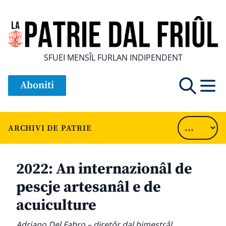
SFUEI MENSÎL FURLAN INDIPENDENT
Aboniti
ARCHIVI DE PATRIE
2022: An internazionâl de
pescje artesanâl e de
acuiculture
Adriano Del Fabro – diretôr dal bimestrâl