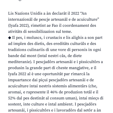
Lis Nazions Unidis a àn declarât il 2022 “An
internazionâl de pescje artesanâl e de acuiculture”
(Iyafa 2022), rimetint ae Fao il coordenament des
ativitâts di sensibilizazion sul teme.
◆ Il pes, i moluscs, i crustacis e lis alighis a son part
ad implen des dietis, des ereditâts culturâls e des
tradizions culinariis di une vore di personis in ogni
bande dal mont (intal nestri câs, de diete
mediteranie). I pescjadôrs artesanâi e i pissicultôrs a
produsin la grande part di cheste mangjative, e il
Iyafa 2022 al è une oportunitât par rimarcâ la
impuartance dai piçui pescjadôrs artesanâi e de
acuiculture intai nestris sistemis alimentârs (che,
aromai, e rapresente il 46% de produzion totâl e il
52% dal pes destinât al consum uman), intai mieçs di
sostent, inte culture e intal ambient. I pescjadôrs
artesanâi, i pissicultôrs e i lavoradôrs dal setôr a àn