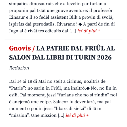
simpatics dinosauruts che a fevelin par furlan a
proponin pal Istât une gnove aventure: il professôr
Einsaur e il so fedêl assistent Blik a provin di svolâ,
ispirâts dai pterodatils. Rivarano? ◆ A partî de fin di
Jugn al è rivât tes ediculis dal […]
lei di plui +
Gnovis /
LA PATRIE DAL FRIÛL AL
SALON DAL LIBRI DI TURIN 2026
Redazion
Dai 14 ai 18 di Mai no steit a cirînus, noaltris de
“Patrie”: no sarin in Friûl, ma inaltrò.◆ No, no lìn in
esili. Pal moment, jessi “furlans che no si rindin” nol
è ancjemò une colpe. Salacor lu deventarà, ma pal
moment o podin jessi “libars di sielzi” di lâ in
“mission”. Une mission […]
lei di plui +