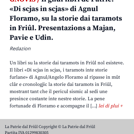
«Di scjas in scjas» di Agnul
Floramo, su la storie dai taramots
in Friûl. Presentazions a Majan,
Pavie e Udin.
Redazion
Un libri su la storie dai taramots in Friûl nol esisteve.
Il libri «Di scjas in scjas, i taramots inte storie
furlane» di Agnul/Angelo Floramo al ripasse in mût
clâr e cronologjic la storie dai taramots in Friûl,
mostrant tant che il pericul sismic al sedi une
presince costante inte nestre storie. La pene
fortunade di Floramo e acompagne il […]
lei di plui +
La Patrie dal Friûl Copyright © La Patrie dal Friûl
Partita IVA 01299830305