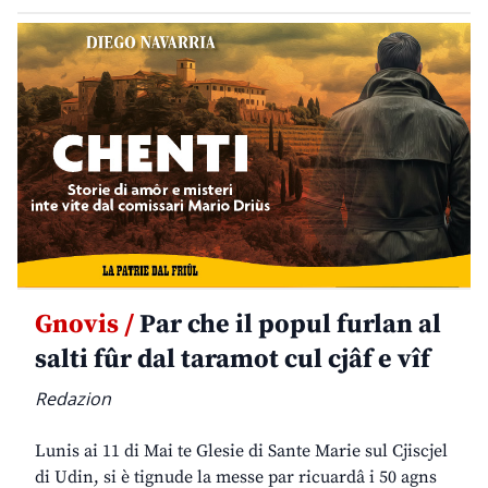
Gnovis /
Par che il popul furlan al
salti fûr dal taramot cul cjâf e vîf
Redazion
Lunis ai 11 di Mai te Glesie di Sante Marie sul Cjiscjel
di Udin, si è tignude la messe par ricuardâ i 50 agns