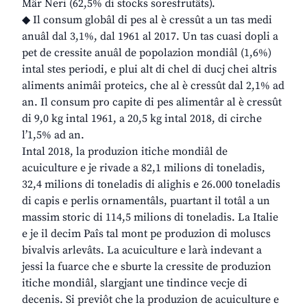
Mâr Neri (62,5% di stocks soresfrutâts).
◆ Il consum globâl di pes al è cressût a un tas medi
anuâl dal 3,1%, dal 1961 al 2017. Un tas cuasi dopli a
pet de cressite anuâl de popolazion mondiâl (1,6%)
intal stes periodi, e plui alt di chel di ducj chei altris
aliments animâi proteics, che al è cressût dal 2,1% ad
an. Il consum pro capite di pes alimentâr al è cressût
di 9,0 kg intal 1961, a 20,5 kg intal 2018, di cirche
l’1,5% ad an.
Intal 2018, la produzion itiche mondiâl de
acuiculture e je rivade a 82,1 milions di toneladis,
32,4 milions di toneladis di alighis e 26.000 toneladis
di capis e perlis ornamentâls, puartant il totâl a un
massim storic di 114,5 milions di toneladis. La Italie
e je il decim Paîs tal mont pe produzion di moluscs
bivalvis arlevâts. La acuiculture e larà indevant a
jessi la fuarce che e sburte la cressite de produzion
itiche mondiâl, slargjant une tindince vecje di
decenis. Si previôt che la produzion de acuiculture e