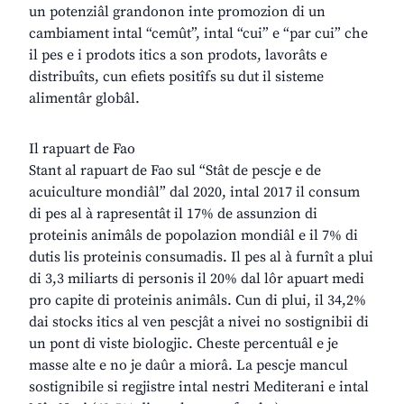
un potenziâl grandonon inte promozion di un
cambiament intal “cemût”, intal “cui” e “par cui” che
il pes e i prodots itics a son prodots, lavorâts e
distribuîts, cun efiets positîfs su dut il sisteme
alimentâr globâl.
Il rapuart de Fao
Stant al rapuart de Fao sul “Stât de pescje e de
acuiculture mondiâl” dal 2020, intal 2017 il consum
di pes al à rapresentât il 17% de assunzion di
proteinis animâls de popolazion mondiâl e il 7% di
dutis lis proteinis consumadis. Il pes al à furnît a plui
di 3,3 miliarts di personis il 20% dal lôr apuart medi
pro capite di proteinis animâls. Cun di plui, il 34,2%
dai stocks itics al ven pescjât a nivei no sostignibii di
un pont di viste biologjic. Cheste percentuâl e je
masse alte e no je daûr a miorâ. La pescje mancul
sostignibile si regjistre intal nestri Mediterani e intal