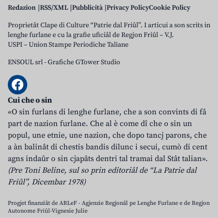
Redazion
RSS/XML
Pubblicità
Privacy Policy
Cookie Policy
Proprietât Clape di Culture “Patrie dal Friûl”. I articui a son scrits in
lenghe furlane e cu la grafie uficiâl de Regjon Friûl – V.J.
USPI – Union Stampe Periodiche Taliane
ENSOUL srl
-
Grafiche GTower Studio
Cui che o sin
«O sin furlans di lenghe furlane, che a son convints di fâ
part de nazion furlane. Che al è come dî che o sin un
popul, une etnie, une nazion, che dopo tancj parons, che
a àn balinât di chestis bandis dilunc i secui, cumò di cent
agns indaûr o sin cjapâts dentri tal tramai dal Stât talian».
(Pre Toni Beline, sul so prin editoriâl de “La Patrie dal
Friûl”, Dicembar 1978)
Progjet finanziât de ARLeF - Agjenzie Regjonâl pe Lenghe Furlane e de Regjon
Autonome Friûl-Vignesie Julie