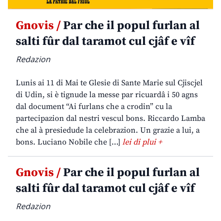
Gnovis /
Par che il popul furlan al
salti fûr dal taramot cul cjâf e vîf
Redazion
Lunis ai 11 di Mai te Glesie di Sante Marie sul Cjiscjel
di Udin, si è tignude la messe par ricuardâ i 50 agns
dal document “Ai furlans che a crodin” cu la
partecipazion dal nestri vescul bons. Riccardo Lamba
che al à presiedude la celebrazion. Un grazie a lui, a
bons. Luciano Nobile che […]
lei di plui +
Gnovis /
Par che il popul furlan al
salti fûr dal taramot cul cjâf e vîf
Redazion