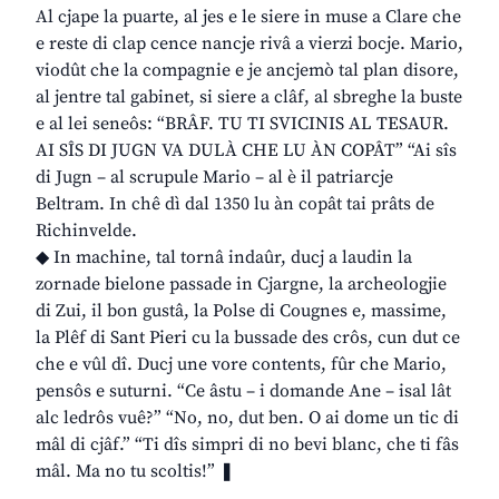
Al cjape la puarte, al jes e le siere in muse a Clare che
e reste di clap cence nancje rivâ a vierzi bocje. Mario,
viodût che la compagnie e je ancjemò tal plan disore,
al jentre tal gabinet, si siere a clâf, al sbreghe la buste
e al lei seneôs: “BRÂF. TU TI SVICINIS AL TESAUR.
AI SÎS DI JUGN VA DULÀ CHE LU ÀN COPÂT” “Ai sîs
di Jugn – al scrupule Mario – al è il patriarcje
Beltram. In chê dì dal 1350 lu àn copât tai prâts de
Richinvelde.
◆ In machine, tal tornâ indaûr, ducj a laudin la
zornade bielone passade in Cjargne, la archeologjie
di Zui, il bon gustâ, la Polse di Cougnes e, massime,
la Plêf di Sant Pieri cu la bussade des crôs, cun dut ce
che e vûl dî. Ducj une vore contents, fûr che Mario,
pensôs e suturni. “Ce âstu – i domande Ane – isal lât
alc ledrôs vuê?” “No, no, dut ben. O ai dome un tic di
mâl di cjâf.” “Ti dîs simpri di no bevi blanc, che ti fâs
mâl. Ma no tu scoltis!” ❚