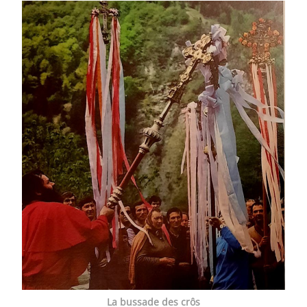
La bussade des crôs