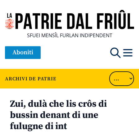
SFUEI MENSÎL FURLAN INDIPENDENT
Aboniti
ARCHIVI DE PATRIE
Zui, dulà che lis crôs di
bussin denant di une
fulugne di int