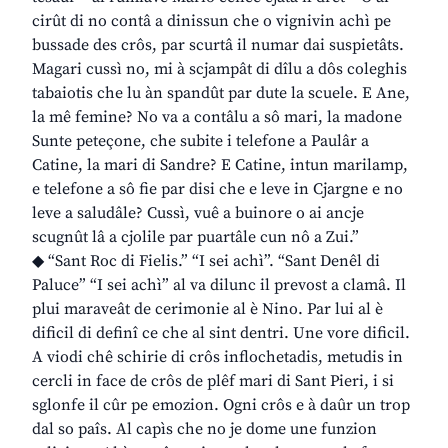
cirût di no contâ a dinissun che o vignivin achì pe
bussade des crôs, par scurtâ il numar dai suspietâts.
Magari cussì no, mi à scjampât di dîlu a dôs coleghis
tabaiotis che lu àn spandût par dute la scuele. E Ane,
la mê femine? No va a contâlu a sô mari, la madone
Sunte peteçone, che subite i telefone a Paulâr a
Catine, la mari di Sandre? E Catine, intun marilamp,
e telefone a sô fie par disi che e leve in Cjargne e no
leve a saludâle? Cussì, vuê a buinore o ai ancje
scugnût lâ a cjolile par puartâle cun nô a Zui.”
◆ “Sant Roc di Fielis.” “I sei achì”. “Sant Denêl di
Paluce” “I sei achì” al va dilunc il prevost a clamâ. Il
plui maraveât de cerimonie al è Nino. Par lui al è
dificil di definî ce che al sint dentri. Une vore dificil.
A viodi chê schirie di crôs inflochetadis, metudis in
cercli in face de crôs de plêf mari di Sant Pieri, i si
sglonfe il cûr pe emozion. Ogni crôs e à daûr un trop
dal so paîs. Al capìs che no je dome une funzion