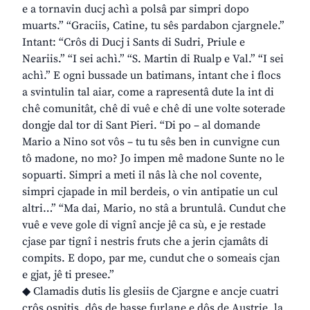
e a tornavin ducj achì a polsâ par simpri dopo
muarts.” “Graciis, Catine, tu sês pardabon cjargnele.”
Intant: “Crôs di Ducj i Sants di Sudri, Priule e
Neariis.” “I sei achì.” “S. Martin di Rualp e Val.” “I sei
achì.” E ogni bussade un batimans, intant che i flocs
a svintulin tal aiar, come a rapresentâ dute la int di
chê comunitât, chê di vuê e chê di une volte soterade
dongje dal tor di Sant Pieri. “Di po – al domande
Mario a Nino sot vôs – tu tu sês ben in cunvigne cun
tô madone, no mo? Jo impen mê madone Sunte no le
sopuarti. Simpri a meti il nâs là che nol covente,
simpri cjapade in mil berdeis, o vin antipatie un cul
altri…” “Ma dai, Mario, no stâ a bruntulâ. Cundut che
vuê e veve gole di vignî ancje jê ca sù, e je restade
cjase par tignî i nestris fruts che a jerin cjamâts di
compits. E dopo, par me, cundut che o someais cjan
e gjat, jê ti presee.”
◆ Clamadis dutis lis glesiis de Cjargne e ancje cuatri
crôs ospitis, dôs de basse furlane e dôs de Austrie, la