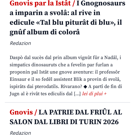
Gnovis par la Istât /
I Gnognosaurs
a imparin a svolâ: al rive in
edicule «Tal blu piturât di blu», il
gnûf album di colorâ
Redazion
Daspò dal sucès dal prin album vignût fûr a Nadâl, i
simpatics dinosauruts che a fevelin par furlan a
proponin pal Istât une gnove aventure: il professôr
Einsaur e il so fedêl assistent Blik a provin di svolâ,
ispirâts dai pterodatils. Rivarano? ◆ A partî de fin di
Jugn al è rivât tes ediculis dal […]
lei di plui +
Gnovis /
LA PATRIE DAL FRIÛL AL
SALON DAL LIBRI DI TURIN 2026
Redazion