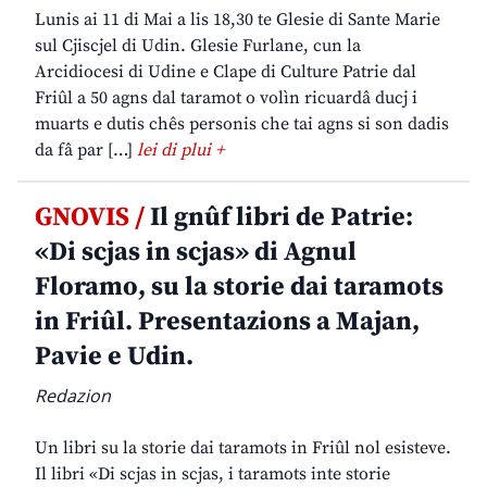
Lunis ai 11 di Mai a lis 18,30 te Glesie di Sante Marie
sul Cjiscjel di Udin. Glesie Furlane, cun la
Arcidiocesi di Udine e Clape di Culture Patrie dal
Friûl a 50 agns dal taramot o volìn ricuardâ ducj i
muarts e dutis chês personis che tai agns si son dadis
da fâ par […]
lei di plui +
GNOVIS /
Il gnûf libri de Patrie:
«Di scjas in scjas» di Agnul
Floramo, su la storie dai taramots
in Friûl. Presentazions a Majan,
Pavie e Udin.
Redazion
Un libri su la storie dai taramots in Friûl nol esisteve.
Il libri «Di scjas in scjas, i taramots inte storie