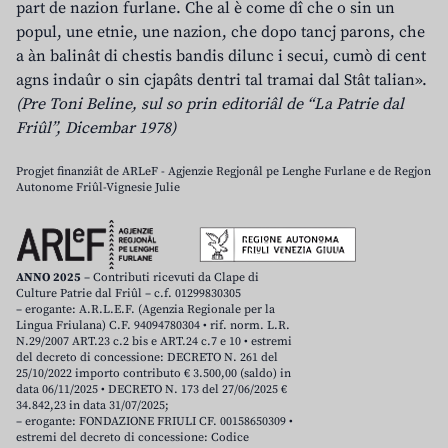
part de nazion furlane. Che al è come dî che o sin un
popul, une etnie, une nazion, che dopo tancj parons, che
a àn balinât di chestis bandis dilunc i secui, cumò di cent
agns indaûr o sin cjapâts dentri tal tramai dal Stât talian».
(Pre Toni Beline, sul so prin editoriâl de “La Patrie dal
Friûl”, Dicembar 1978)
Progjet finanziât de ARLeF - Agjenzie Regjonâl pe Lenghe Furlane e de Regjon
Autonome Friûl-Vignesie Julie
ANNO 2025
– Contributi ricevuti da Clape di
Culture Patrie dal Friûl – c.f. 01299830305
– erogante: A.R.L.E.F. (Agenzia Regionale per la
Lingua Friulana) C.F. 94094780304 • rif. norm. L.R.
N.29/2007 ART.23 c.2 bis e ART.24 c.7 e 10 • estremi
del decreto di concessione: DECRETO N. 261 del
25/10/2022 importo contributo € 3.500,00 (saldo) in
data 06/11/2025 • DECRETO N. 173 del 27/06/2025 €
34.842,23 in data 31/07/2025;
– erogante: FONDAZIONE FRIULI CF. 00158650309 •
estremi del decreto di concessione: Codice