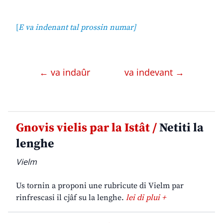
[
E va indenant tal prossin numar]
← va indaûr
va indevant →
Gnovis vielis par la Istât /
Netiti la
lenghe
Vielm
Us tornin a proponi une rubricute di Vielm par
rinfrescasi il cjâf su la lenghe.
lei di plui +