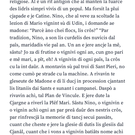
religjose. Al è un rît antigon che al manten la fuarce
des lidrîs simpri vivis di un popul. Ma forsit la plui
cjapade e je Catine. Nino, che al veve za scoltade la
lezion di Mario vignint sù di Udin, i domande ae
madone: “Parcè àno chei flocs, lis crôs?” “Par
tradizion, Nino, a son lis curdelis des nuvicis dal
paîs, maridadis vie pal an. Un an e jere ancje la mê,
sâstu? Jo za di frutine o vignivi ogni an, cun gno pari
e mê mari, a pît, eh! A vignivin di ogni paîs, la crôs
cu la int daûr. A montavin sù pal troi di Sant Pieri, no
come cumò pe strade cu la machine. A rivavin te
gleseute de Madone e di li ducj in procession cjantant
lis litaniis dai Sants e sunant i campanei. Daspò a
rivavin achì, tal Plan de Vincule. E jere dute la
Cjargne a riverî la Plêf Mari. Sâstu Nino, o vignivin e
o vignìn achì ogni an par preâ daûr des nestris crôs,
par rinfrescjâ la memorie di tancj secui passâts,
cuant che cheste e jere la glesie di dutis lis glesiis dal
Cjanâl, cuant che i vons a vignivin batiâts nome achì