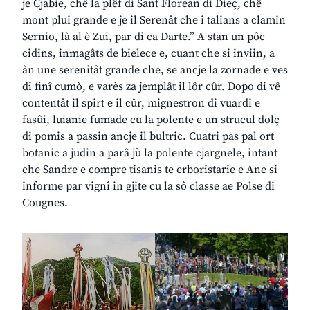
je Cjabie, chê la plêf di Sant Florean di Dieç, chê
mont plui grande e je il Serenât che i talians a clamin
Sernio, là al è Zui, par di ca Darte.” A stan un pôc
cidins, inmagâts de bielece e, cuant che si inviin, a
àn une serenitât grande che, se ancje la zornade e ves
di finî cumò, e varès za jemplât il lôr cûr. Dopo di vê
contentât il spirt e il cûr, mignestron di vuardi e
fasûi, luianie fumade cu la polente e un strucul dolç
di pomis a passin ancje il bultric. Cuatri pas pal ort
botanic a judin a parâ jù la polente cjargnele, intant
che Sandre e compre tisanis te erboristarie e Ane si
informe par vignî in gjite cu la sô classe ae Polse di
Cougnes.