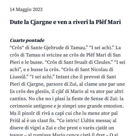
14 Maggio 2023
Dute la Cjargne e ven a riverî la Plêf Mari
Cuarte pontade
“Crôs“ di Sante Gjeltrude di Tamau.” “I sei achì.” La
crôs di Tamau si svicine ae crôs de Plêf Mari di San
Pieri e le busse. “Crôs di Sant Svualt di Cleules.” “I sei
achì”, e e busse la crôs. “Crôs di Sant Nicolau di
Liussûl.” “I sei achì.” Intant che il prevost di Sant
Pieri di Cjargne, parsore di Zui, al clame une par une
lis crôs des glesiis, il cjâf di Mario al va ator par altri
cantins. No che no i plasi la fieste de Sense di Zui: la
cerimonie antigone e je simpri une grande emozion.
Ma il pinsîr di rivâ a capî cui che lu mene ator pal
Friûl al è un claut fis. “Ce intric! L’ultin messaç al
diseve di vignî a Zui e che prest o varès cjatât un
tesaur – al rumiave Mario cence cjatâ il dret – O ai