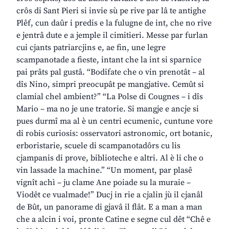
crôs di Sant Pieri si invie sù pe rive par lâ te antighe
Plêf, cun daûr i predis e la fulugne de int, che no rive
e jentrâ dute e a jemple il cimitieri. Messe par furlan
cui cjants patriarcjins e, ae fin, une legre
scampanotade a fieste, intant che la int si sparnice
pai prâts pal gustâ. “Bodifate che o vin prenotât – al
dîs Nino, simpri preocupât pe mangjative. Cemût si
clamial chel ambient?” “La Polse di Cougnes – i dîs
Mario – ma no je une tratorie. Si mangje e ancje si
pues durmî ma al è un centri ecumenic, cuntune vore
di robis curiosis: osservatori astronomic, ort botanic,
erboristarie, scuele di scampanotadôrs cu lis
cjampanis di prove, biblioteche e altri. Al è li che o
vin lassade la machine.” “Un moment, par plasê
vignît achì – ju clame Ane poiade su la muraie –
Viodêt ce vualmade!” Ducj in rie a cjalin jù il cjanâl
de Bût, un panorame di gjavâ il flât. E a man a man
che a alcin i voi, pronte Catine e segne cul dêt “Chê e