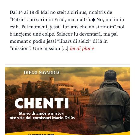
Dai 14 ai 18 di Mai no steit a cirînus, noaltris de
“Patrie”: no sarin in Friûl, ma inaltrò.◆ No, no lìn in
esili. Pal moment, jessi “furlans che no si rindin” nol
è ancjemò une colpe. Salacor lu deventarà, ma pal
moment o podin jessi “libars di sielzi” di lâ in
“mission”. Une mission […]
lei di plui +