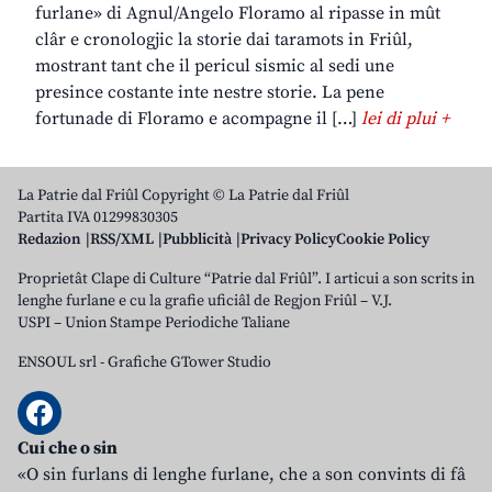
furlane» di Agnul/Angelo Floramo al ripasse in mût
clâr e cronologjic la storie dai taramots in Friûl,
mostrant tant che il pericul sismic al sedi une
presince costante inte nestre storie. La pene
fortunade di Floramo e acompagne il […]
lei di plui +
La Patrie dal Friûl Copyright © La Patrie dal Friûl
Partita IVA 01299830305
Redazion
RSS/XML
Pubblicità
Privacy Policy
Cookie Policy
Proprietât Clape di Culture “Patrie dal Friûl”. I articui a son scrits in
lenghe furlane e cu la grafie uficiâl de Regjon Friûl – V.J.
USPI – Union Stampe Periodiche Taliane
ENSOUL srl
-
Grafiche GTower Studio
Cui che o sin
«O sin furlans di lenghe furlane, che a son convints di fâ