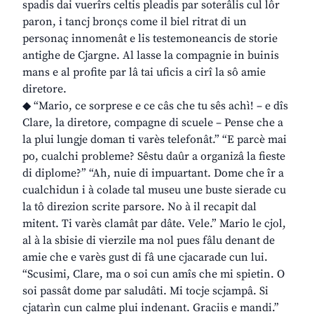
spadis dai vuerîrs celtis pleadis par soterâlis cul lôr
paron, i tancj bronçs come il biel ritrat di un
personaç innomenât e lis testemoneancis de storie
antighe de Cjargne. Al lasse la compagnie in buinis
mans e al profite par lâ tai uficis a cirî la sô amie
diretore.
◆ “Mario, ce sorprese e ce câs che tu sês achì! – e dîs
Clare, la diretore, compagne di scuele – Pense che a
la plui lungje doman ti varès telefonât.” “E parcè mai
po, cualchi probleme? Sêstu daûr a organizâ la fieste
di diplome?” “Ah, nuie di impuartant. Dome che îr a
cualchidun i à colade tal museu une buste sierade cu
la tô direzion scrite parsore. No à il recapit dal
mitent. Ti varès clamât par dâte. Vele.” Mario le cjol,
al à la sbisie di vierzile ma nol pues fâlu denant de
amie che e varès gust di fâ une cjacarade cun lui.
“Scusimi, Clare, ma o soi cun amîs che mi spietin. O
soi passât dome par saludâti. Mi tocje scjampâ. Si
cjatarìn cun calme plui indenant. Graciis e mandi.”