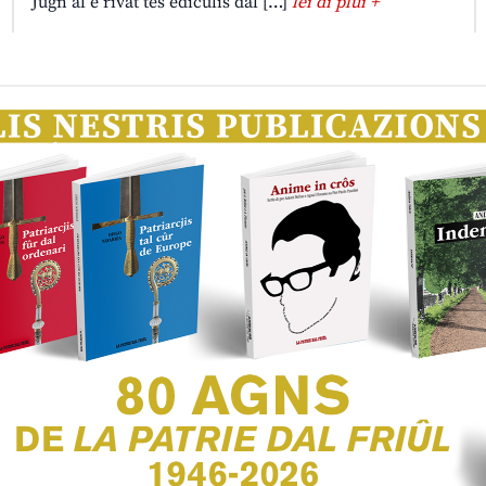
Jugn al è rivât tes ediculis dal […]
lei di plui +