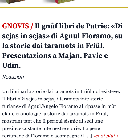
GNOVIS /
Il gnûf libri de Patrie: «Di
scjas in scjas» di Agnul Floramo, su
la storie dai taramots in Friûl.
Presentazions a Majan, Pavie e
Udin.
Redazion
Un libri su la storie dai taramots in Friûl nol esisteve.
Il libri «Di scjas in scjas, i taramots inte storie
furlane» di Agnul/Angelo Floramo al ripasse in mût
clâr e cronologjic la storie dai taramots in Friûl,
mostrant tant che il pericul sismic al sedi une
presince costante inte nestre storie. La pene
fortunade di Floramo e acompagne il […]
lei di plui +