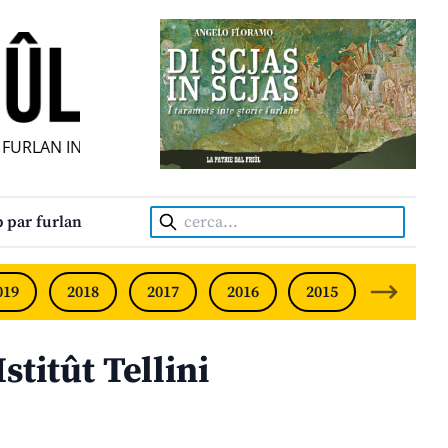
URLAN INDIPENDENT • INDEPENDENT FRIULIAN MONTHLY •
Cerca:
 par furlan
019
2018
2017
2016
2015
2014
stitût Tellini