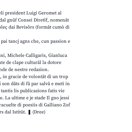
ieli president Luigi Geromet al
e dal gnûf Consei Diretîf, nomenât
Coleç dai Revisôrs (formât cumò di
t pai tancj agns che, cun passion e
ani, Michele Calligaris, Gianluca
nte de clape culturâl la dotore
bande de nestre redazion.
2, in gracie de volontât di un trop
i son dâts di fâ par salvâ e meti in
tantis lis publicazions fatis vie
. La ultime e je stade Il gno jessi
racuelte di poesiis di Galliano Zof
s dal Istitût. ❚ (Dree)