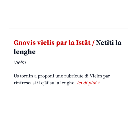
Gnovis vielis par la Istât /
Netiti la
lenghe
Vielm
Us tornin a proponi une rubricute di Vielm par
rinfrescasi il cjâf su la lenghe.
lei di plui +