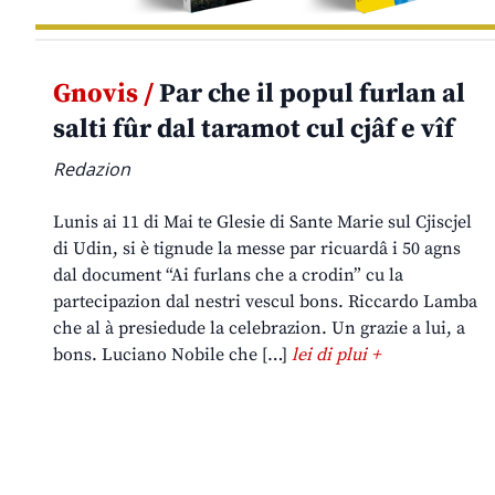
Gnovis /
Par che il popul furlan al
salti fûr dal taramot cul cjâf e vîf
Redazion
Lunis ai 11 di Mai te Glesie di Sante Marie sul Cjiscjel
di Udin, si è tignude la messe par ricuardâ i 50 agns
dal document “Ai furlans che a crodin” cu la
partecipazion dal nestri vescul bons. Riccardo Lamba
che al à presiedude la celebrazion. Un grazie a lui, a
bons. Luciano Nobile che […]
lei di plui +