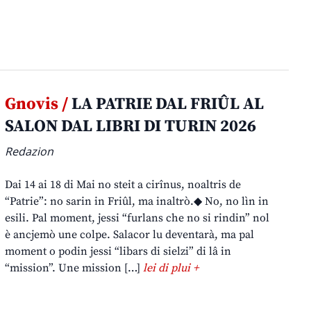
Gnovis /
LA PATRIE DAL FRIÛL AL
SALON DAL LIBRI DI TURIN 2026
Redazion
Dai 14 ai 18 di Mai no steit a cirînus, noaltris de
“Patrie”: no sarin in Friûl, ma inaltrò.◆ No, no lìn in
esili. Pal moment, jessi “furlans che no si rindin” nol
è ancjemò une colpe. Salacor lu deventarà, ma pal
moment o podin jessi “libars di sielzi” di lâ in
“mission”. Une mission […]
lei di plui +