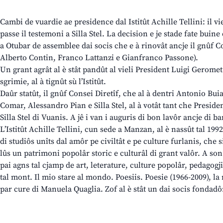
Cambi de vuardie ae presidence dal Istitût Achille Tellini: il v
passe il testemoni a Silla Stel. La decision e je stade fate buin
a Otubar de assemblee dai socis che e à rinovât ancje il gnûf 
Alberto Contin, Franco Lattanzi e Gianfranco Passone).
Un grant agrât al è stât pandût al vieli President Luigi Gerome
sgrimie, al à tignût sù l’Istitût.
Daûr statût, il gnûf Consei Diretîf, che al à dentri Antonio Bui
Comar, Alessandro Pian e Silla Stel, al à votât tant che Preside
Silla Stel di Vuanis. A jê i van i auguris di bon lavôr ancje di 
L’Istitût Achille Tellini, cun sede a Manzan, al è nassût tal 199
di studiôs unîts dal amôr pe civiltât e pe culture furlanis, che s
lûs un patrimoni popolâr storic e culturâl di grant valôr. A son 
pai agns tal cjamp de art, leterature, culture popolâr, pedagogjie
tal mont. Il mio stare al mondo. Poesiis. Poesie (1966-2009), la 
par cure di Manuela Quaglia. Zof al è stât un dai socis fondadôr