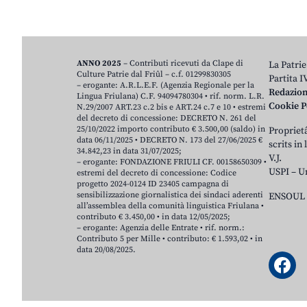
ANNO 2025
– Contributi ricevuti da Clape di
La Patrie
Culture Patrie dal Friûl – c.f. 01299830305
Partita 
– erogante: A.R.L.E.F. (Agenzia Regionale per la
Redazio
Lingua Friulana) C.F. 94094780304 • rif. norm. L.R.
Cookie P
N.29/2007 ART.23 c.2 bis e ART.24 c.7 e 10 • estremi
del decreto di concessione: DECRETO N. 261 del
25/10/2022 importo contributo € 3.500,00 (saldo) in
Proprietâ
data 06/11/2025 • DECRETO N. 173 del 27/06/2025 €
scrits in
34.842,23 in data 31/07/2025;
V.J.
– erogante: FONDAZIONE FRIULI CF. 00158650309 •
USPI – U
estremi del decreto di concessione: Codice
progetto 2024-0124 ID 23405 campagna di
sensibilizzazione giornalistica dei sindaci aderenti
ENSOUL 
all’assemblea della comunità linguistica Friulana •
contributo € 3.450,00 • in data 12/05/2025;
– erogante: Agenzia delle Entrate • rif. norm.:
Contributo 5 per Mille • contributo: € 1.593,02 • in
data 20/08/2025.