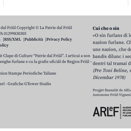
 dal Friûl Copyright © La Patrie dal Friûl
Cui che o sin
IVA 01299830305
«O sin furlans di 
n
RSS/XML
Pubblicità
Privacy Policy
nazion furlane. Ch
olicy
une nazion, che do
t Clape di Culture “Patrie dal Friûl”. I articui a son
bandis dilunc i se
 lenghe furlane e cu la grafie uficiâl de Regjon Friûl –
dentri tal tramai d
(Pre Toni Beline, s
nion Stampe Periodiche Taliane
Dicembar 1978)
srl
-
Grafiche GTower Studio
Progjet finanziât de AR
Autonome Friûl-Vignesie