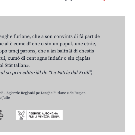
lenghe furlane, che a son convints di fâ part de
e al è come dî che o sin un popul, une etnie,
po tancj parons, che a àn balinât di chestis
cui, cumò di cent agns indaûr o sin cjapâts
al Stât talian».
ul so prin editoriâl de “La Patrie dal Friûl”,
LeF - Agjenzie Regjonâl pe Lenghe Furlane e de Regjon
 Julie