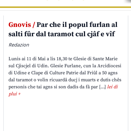
Gnovis /
Par che il popul furlan al
salti fûr dal taramot cul cjâf e vîf
Redazion
Lunis ai 11 di Mai a lis 18,30 te Glesie di Sante Marie
sul Cjiscjel di Udin. Glesie Furlane, cun la Arcidiocesi
di Udine e Clape di Culture Patrie dal Friûl a 50 agns
dal taramot o volìn ricuardâ ducj i muarts e dutis chês
personis che tai agns si son dadis da fâ par […]
lei di
plui +