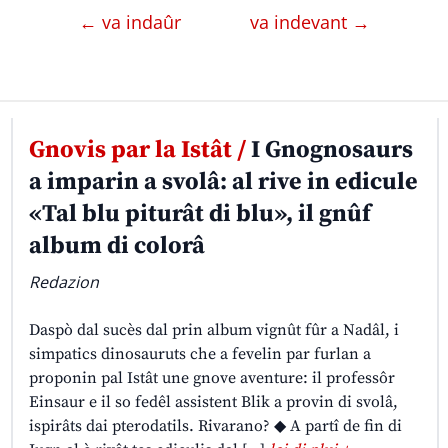
← va indaûr
va indevant →
Gnovis par la Istât /
I Gnognosaurs
a imparin a svolâ: al rive in edicule
«Tal blu piturât di blu», il gnûf
album di colorâ
Redazion
Daspò dal sucès dal prin album vignût fûr a Nadâl, i
simpatics dinosauruts che a fevelin par furlan a
proponin pal Istât une gnove aventure: il professôr
Einsaur e il so fedêl assistent Blik a provin di svolâ,
ispirâts dai pterodatils. Rivarano? ◆ A partî de fin di