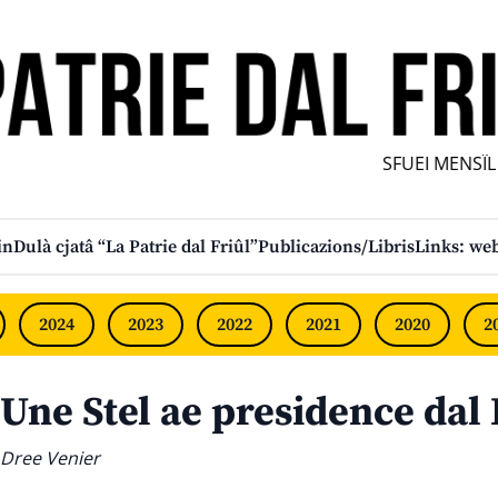
SFUEI MENSÎL F
in
Dulà cjatâ “La Patrie dal Friûl”
Publicazions/Libris
Links: web
2024
2023
2022
2021
2020
2
Une Stel ae presidence dal I
Dree Venier