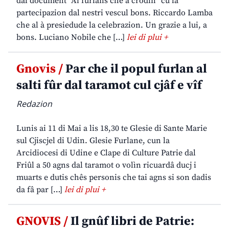
dal document “Ai furlans che a crodin” cu la
partecipazion dal nestri vescul bons. Riccardo Lamba
che al à presiedude la celebrazion. Un grazie a lui, a
bons. Luciano Nobile che […]
lei di plui +
Gnovis /
Par che il popul furlan al
salti fûr dal taramot cul cjâf e vîf
Redazion
Lunis ai 11 di Mai a lis 18,30 te Glesie di Sante Marie
sul Cjiscjel di Udin. Glesie Furlane, cun la
Arcidiocesi di Udine e Clape di Culture Patrie dal
Friûl a 50 agns dal taramot o volìn ricuardâ ducj i
muarts e dutis chês personis che tai agns si son dadis
da fâ par […]
lei di plui +
GNOVIS /
Il gnûf libri de Patrie: