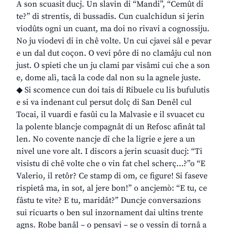
A son scuasit ducj. Un slavin di “Mandi”, “Cemût di
te?” di strentis, di bussadis. Cun cualchidun si jerin
viodûts ogni un cuant, ma doi no rivavi a cognossiju.
No ju viodevi di in chê volte. Un cui cjavei sâl e pevar
e un dal dut coçon. O vevi pôre di no clamâju cul non
just. O spieti che un ju clami par visâmi cui che a son
e, dome alì, tacâ la code dal non su la agnele juste.
◆ Si scomence cun doi tais di Ribuele cu lis bufulutis
e si va indenant cul persut dolç di San Denêl cul
Tocai, il vuardi e fasûi cu la Malvasie e il svuacet cu
la polente blancje compagnât di un Refosc afinât tal
len. No covente nancje dî che la ligrie e jere a un
nivel une vore alt. I discors a jerin scuasit ducj: “Ti
visistu di chê volte che o vin fat chel scherç…?”o “E
Valerio, il retôr? Ce stamp di om, ce figure! Si faseve
rispietâ ma, in sot, al jere bon!” o ancjemò: “E tu, ce
fâstu te vite? E tu, maridât?” Duncje conversazions
sui ricuarts o ben sul inzornament dai ultins trente
agns. Robe banâl – o pensavi – se o vessin di tornâ a