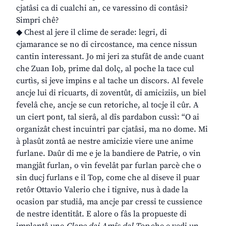
cjatâsi ca di cualchi an, ce varessino di contâsi?
Simpri chê?
◆ Chest al jere il clime de serade: legri, di
cjamarance se no di circostance, ma cence nissun
cantin interessant. Jo mi jeri za stufât de ande cuant
che Zuan Iob, prime dal dolç, al poche la tace cul
curtìs, si jeve impins e al tache un discors. Al fevele
ancje lui di ricuarts, di zoventût, di amiciziis, un biel
fevelâ che, ancje se cun retoriche, al tocje il cûr. A
un ciert pont, tal sierâ, al dîs pardabon cussì: “O ai
organizât chest incuintri par cjatâsi, ma no dome. Mi
à plasût zontâ ae nestre amicizie viere une anime
furlane. Daûr di me e je la bandiere de Patrie, o vin
mangjât furlan, o vin fevelât par furlan parcè che o
sin ducj furlans e il Top, come che al diseve il puar
retôr Ottavio Valerio che i tignive, nus à dade la
ocasion par studiâ, ma ancje par cressi te cussience
de nestre identitât. E alore o fâs la propueste di