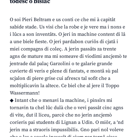
todesc o bisiac
O soi Pieri Beltram e us conti ce che mi à capitât
sabide stade. Us visi che la robe e je vere ma i nons e
i lûcs a son inventâts. O jeri in machine content di lâ
a une biele fieste. O jeri pardabon curiôs di cjatâ i
miei compagns di coleç. A jerin passâts za trente
agns de mature ma mi someave di viodimi ancjemò te
jentrade dal palaç Garzolini o te galarie grande
cuvierte di veris e plene di fantats, e montâ sù pal
scjalon di piere grise cui afrescs tal sofit che a
moltiplicavin la altece. Ce biel che al jere il Toppo
Wassermann!
◆ Intant che o menavi la machine, i pinsîrs mi
tornavin ta chel lûc dulà che o vevi passât cinc agns
di vite, dut il liceu, parcè che no jerin ancjemò
corieris pai students di Lignan a Udin. O miôr, a ‘nd
jerin ma a straoris impussibilis. Gno pari nol voleve