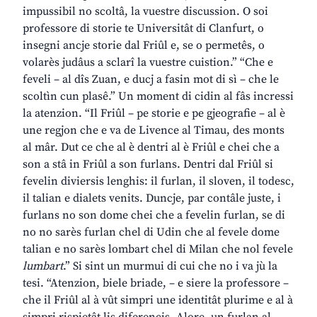
impussibil no scoltâ, la vuestre discussion. O soi
professore di storie te Universitât di Clanfurt, o
insegni ancje storie dal Friûl e, se o permetês, o
volarès judâus a sclarî la vuestre cuistion.” “Che e
feveli – al dîs Zuan, e ducj a fasin mot di sì – che le
scoltìn cun plasê.” Un moment di cidin al fâs incressi
la atenzion. “Il Friûl – pe storie e pe gjeografie – al è
une regjon che e va de Livence al Timau, des monts
al mâr. Dut ce che al è dentri al è Friûl e chei che a
son a stâ in Friûl a son furlans. Dentri dal Friûl si
fevelin diviersis lenghis: il furlan, il sloven, il todesc,
il talian e dialets venits. Duncje, par contâle juste, i
furlans no son dome chei che a fevelin furlan, se di
no no sarès furlan chel di Udin che al fevele dome
talian e no sarès lombart chel di Milan che nol fevele
lumbart
.” Si sint un murmui di cui che no i va jù la
tesi. “Atenzion, biele briade, – e siere la professore –
che il Friûl al à vût simpri une identitât plurime e al à