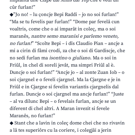
implantâ une
Clape dai Amîs dal Top
che e vedi un
cûr furlan!”
◆”Jo no! – lu çoncje Bepi Raddi – jo no soi furlan!”
“Ma se tu fevelis par furlan!” “Dome par fevelâ cun
voaltris, come che o ai imparât in coleç, ma o soi
maranês,
nantre semo maranisi e parlemo veneto,
no furlan!
” “Scolte Bepi – i dîs Claudio Pian – ancje a
mi a cirin di fâmi crodi, za che o soi di Gardiscje, che
no sedi furlan ma
isontino
o
giuliano
. Ma o soi in
Friûl, in chel di soreli jevât, ma simpri Friûl al è.
Duncje o soi furlan!” “Ancje jo – al zonte Zuan Iob – o
soi cjargnel e o feveli cjargnel. Ma la Cjargne e je in
Friûl e in Cjargne si fevelin variantis cjargnelis dal
furlan. Duncje o soi cjargnel ma ancje furlan!” “Juste
– al va dilunc Bepi – o fevelais furlan, ancje se un
diferent di chel altri. A Maran invezit si fevele
Maranês, no furlan!”
◆ Stant che a lavin in coleç dome chei che no rivavin
a lâ tes superiôrs cu la coriere, i colegjâi a jerin