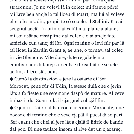
che o les a scuele inçussît di sium par tornâ cjase
straconon. Jo no volevi lâ in coleç: mi faseve pôre!
Mi lave ben ancje lâ tal liceu di Puart, ma lui al voleve
che o les a Udin, propit te sô scuele, il Stellini. E o ai
scugnût acetâ. In prin o ai vaiût ma, planc a planc,
mi soi usât ae dissipline dal coleç e o ai ancje fate
amicizie cun tancj di lôr. Ogni matine o levi fûr par lâ
tal liceu in Zardin Grant e, ae une, o tornavi tal coleç
in vie Glemone. Vite dure, dute regolade ma
condividude di tancj students e il risultât de scuele,
ae fin, al jere stât bon.
◆ Cumò la destinazion e jere la ostarie di ‘Sef
Morocut, pene fûr di Udin, la stesse dulà che o jerin
lâts a fâ fieste une setemane daspò de mature. Al veve
imbastît dut Zuan Iob, il cjargnel cul cjâf fin.
◆ O jentri. Daûr dal bancon e je Anute Morocute, une
bocone di femine che e veve cjapât il puest di so pari
‘Sef cuant che chel al jere lât a cjalâ il lidric de bande
dal poc. Di une taulate insom al rive dut un cjacareç.