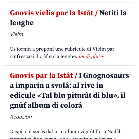
Gnovis vielis par la Istât /
Netiti la
lenghe
Vielm
Us tornin a proponi une rubricute di Vielm par
rinfrescasi il cjâf su la lenghe.
lei di plui +
Gnovis par la Istât /
I Gnognosaurs
a imparin a svolâ: al rive in
edicule «Tal blu piturât di blu», il
gnûf album di colorâ
Redazion
Daspò dal sucès dal prin album vignût fûr a Nadâl, i