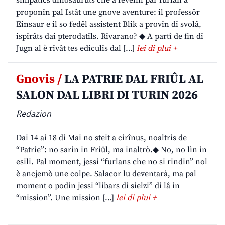
simpatics dinosauruts che a fevelin par furlan a
proponin pal Istât une gnove aventure: il professôr
Einsaur e il so fedêl assistent Blik a provin di svolâ,
ispirâts dai pterodatils. Rivarano? ◆ A partî de fin di
Jugn al è rivât tes ediculis dal […]
lei di plui +
Gnovis /
LA PATRIE DAL FRIÛL AL
SALON DAL LIBRI DI TURIN 2026
Redazion
Dai 14 ai 18 di Mai no steit a cirînus, noaltris de
“Patrie”: no sarin in Friûl, ma inaltrò.◆ No, no lìn in
esili. Pal moment, jessi “furlans che no si rindin” nol
è ancjemò une colpe. Salacor lu deventarà, ma pal
moment o podin jessi “libars di sielzi” di lâ in
“mission”. Une mission […]
lei di plui +