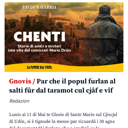
Gnovis /
Par che il popul furlan al
salti fûr dal taramot cul cjâf e vîf
Redazion
Lunis ai 11 di Mai te Glesie di Sante Marie sul Cjiscjel
di Udin, si è tignude la messe par ricuardâ i 50 agns