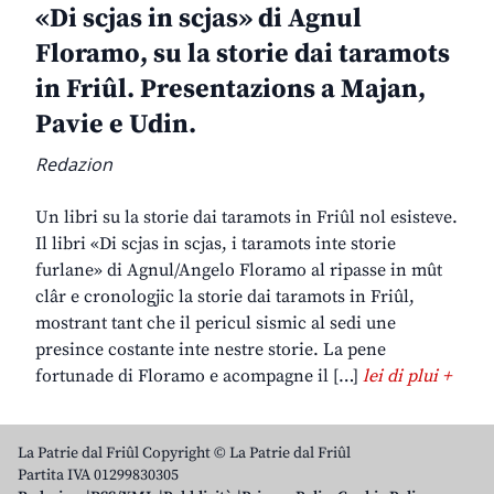
«Di scjas in scjas» di Agnul
Floramo, su la storie dai taramots
in Friûl. Presentazions a Majan,
Pavie e Udin.
Redazion
Un libri su la storie dai taramots in Friûl nol esisteve.
Il libri «Di scjas in scjas, i taramots inte storie
furlane» di Agnul/Angelo Floramo al ripasse in mût
clâr e cronologjic la storie dai taramots in Friûl,
mostrant tant che il pericul sismic al sedi une
presince costante inte nestre storie. La pene
fortunade di Floramo e acompagne il […]
lei di plui +
La Patrie dal Friûl Copyright © La Patrie dal Friûl
Partita IVA 01299830305