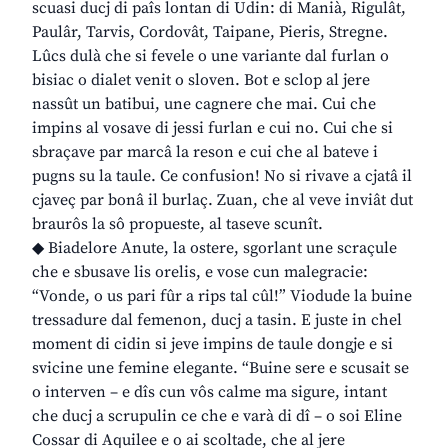
scuasi ducj di paîs lontan di Udin: di Manià, Rigulât,
Paulâr, Tarvis, Cordovât, Taipane, Pieris, Stregne.
Lûcs dulà che si fevele o une variante dal furlan o
bisiac o dialet venit o sloven. Bot e sclop al jere
nassût un batibui, une cagnere che mai. Cui che
impins al vosave di jessi furlan e cui no. Cui che si
sbraçave par marcâ la reson e cui che al bateve i
pugns su la taule. Ce confusion! No si rivave a cjatâ il
cjaveç par bonâ il burlaç. Zuan, che al veve inviât dut
braurôs la sô propueste, al taseve scunît.
◆ Biadelore Anute, la ostere, sgorlant une scraçule
che e sbusave lis orelis, e vose cun malegracie:
“Vonde, o us pari fûr a rips tal cûl!” Viodude la buine
tressadure dal femenon, ducj a tasin. E juste in chel
moment di cidin si jeve impins de taule dongje e si
svicine une femine elegante. “Buine sere e scusait se
o interven – e dîs cun vôs calme ma sigure, intant
che ducj a scrupulin ce che e varà di dî – o soi Eline
Cossar di Aquilee e o ai scoltade, che al jere