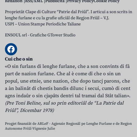
Redazion
RSS/XML
Pubblicità
Privacy Policy
Cookie Policy
Proprietât Clape di Culture “Patrie dal Friûl”. I articui a son scrits in
lenghe furlane e cu la grafie uficiâl de Regjon Friûl – V.J.
USPI – Union Stampe Periodiche Taliane
ENSOUL srl
-
Grafiche GTower Studio
Cui che o sin
«O sin furlans di lenghe furlane, che a son convints di fâ
part de nazion furlane. Che al è come dî che o sin un
popul, une etnie, une nazion, che dopo tancj parons, che
a àn balinât di chestis bandis dilunc i secui, cumò di cent
agns indaûr o sin cjapâts dentri tal tramai dal Stât talian».
(Pre Toni Beline, sul so prin editoriâl de “La Patrie dal
Friûl”, Dicembar 1978)
Progjet finanziât de ARLeF - Agjenzie Regjonâl pe Lenghe Furlane e de Regjon
Autonome Friûl-Vignesie Julie