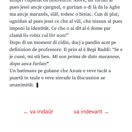
simpri rispietât lis diferencis. Alore, un furlan al
pues jessi ancje cjargnel, o gurizan o di là da la Aghe
ma ancje maranês, slâf, todesc o bisiac. Cun di plui,
ognidun al pues jessi ce che al vûl, che nissun al pues
imponi la identitât. Ce che o ai dit al è dome par
clamâ lis robis cul lôr non!”
Dopo di un moment di cidin, ducj a pandin acet pe
definizion de professore. Il prin al è Bepi Raddi: “Se e
je cussì, mi stâ ben.
Mi son prima de duto maranese,
dopo anca furlan!
“
Un batimans pe gubane che Anute e veve tacât a
puartâ in taule e veve sierade la discussion ae
unanimitât. ❚
← va indaûr
va indevant →