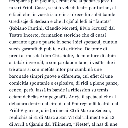
tes splazis plui piçulis, cemût che al podarès jessi il
nestri Friûl. Cussì, se si fevele di teatri par furlan, al
è facil che lis vuestris orelis si drecedin subit bande
Grediscje di Sedean e che il cjâf al ledi ai “fantats”
(Fabiano Fantini, Claudio Moretti, Elvio Scruzzi) dal
Teatro Incerto, formazion storiche che di cuasi
cuarante agns e puarte in sene i siei spetacui, cuntun
sucès garantît di public e di critiche. De tonie di
predi al mus dal don Chisciotte, de monture di alpin
al tabâr invernâl, a son pardabon tancj i vistîts che i
trê atôrs si son metûts intor par cumbinâ une
baronade simpri gnove e diferente, cul efiet di une
comicitât spontanie e esplosive, di ridi a plene panze,
cence, però, lassâ in bande la riflession su temis
cetant delicâts e impegnatîfs.Ancje il spetacul che al
debutarà dentri dal circuit dal Ent regjonâl teatrâl dal
Friûl-Vignesie Julie (prime ai 30 di Març a Sedean,
replichis ai 31 di Març a San Vît dal Tiliment e ai 13
di Avrîl a Cjamin dal Tiliment), “Fieste”, al nas di une