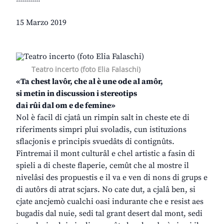
15 Marzo 2019
Teatro incerto (foto Elia Falaschi)
«Ta chest lavôr, che al è une ode al amôr,
si metin in discussion i stereotips
dai rûi dal om e de femine»
Nol è facil di cjatâ un rimpin salt in cheste ete di
riferiments simpri plui svoladis, cun istituzions
sflacjonis e principis svuedâts di contignûts.
Fintremai il mont culturâl e chel artistic a fasin di
spieli a di cheste flaperie, cemût che al mostre il
nivelâsi des propuestis e il va e ven di nons di grups e
di autôrs di atrat scjars. No cate dut, a cjalâ ben, si
cjate ancjemò cualchi oasi indurante che e resist aes
bugadis dal nuie, sedi tal grant desert dal mont, sedi