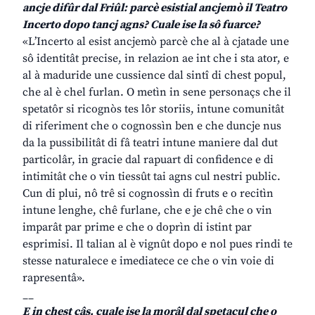
ancje difûr dal Friûl: parcè esistial ancjemò il Teatro
Incerto dopo tancj agns? Cuale ise la sô fuarce?
«L’Incerto al esist ancjemò parcè che al à cjatade une
sô identitât precise, in relazion ae int che i sta ator, e
al à maduride une cussience dal sintî di chest popul,
che al è chel furlan. O metìn in sene personaçs che il
spetatôr si ricognòs tes lôr storiis, intune comunitât
di riferiment che o cognossìn ben e che duncje nus
da la pussibilitât di fâ teatri intune maniere dal dut
particolâr, in gracie dal rapuart di confidence e di
intimitât che o vin tiessût tai agns cul nestri public.
Cun di plui, nô trê si cognossìn di fruts e o recitìn
intune lenghe, chê furlane, che e je chê che o vin
imparât par prime e che o doprìn di istint par
esprimisi. Il talian al è vignût dopo e nol pues rindi te
stesse naturalece e imediatece ce che o vin voie di
rapresentâ».
__
E in chest câs, cuale ise la morâl dal spetacul che o