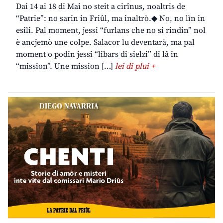
Dai 14 ai 18 di Mai no steit a cirînus, noaltris de
“Patrie”: no sarin in Friûl, ma inaltrò.◆ No, no lìn in
esili. Pal moment, jessi “furlans che no si rindin” nol
è ancjemò une colpe. Salacor lu deventarà, ma pal
moment o podin jessi “libars di sielzi” di lâ in
“mission”. Une mission […]
lei di plui +