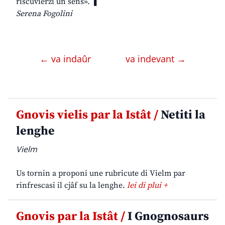
riscuvierzi un sens». ❚
Serena Fogolini
← va indaûr
va indevant →
Gnovis vielis par la Istât /
Netiti la
lenghe
Vielm
Us tornin a proponi une rubricute di Vielm par
rinfrescasi il cjâf su la lenghe.
lei di plui +
Gnovis par la Istât /
I Gnognosaurs