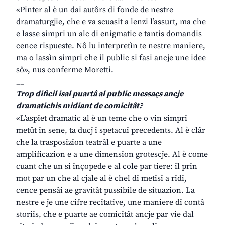
«Pinter al è un dai autôrs di fonde de nestre
dramaturgjie, che e va scuasit a lenzi l’assurt, ma che
e lasse simpri un alc di enigmatic e tantis domandis
cence rispueste. Nô lu interpretìn te nestre maniere,
ma o lassìn simpri che il public si fasi ancje une idee
sô», nus conferme Moretti.
__
Trop dificil isal puartâ al public messaçs ancje
dramatichis midiant de comicitât?
«L’aspiet dramatic al è un teme che o vin simpri
metût in sene, ta ducj i spetacui precedents. Al è clâr
che la trasposizion teatrâl e puarte a une
amplificazion e a une dimension grotescje. Al è come
cuant che un si inçopede e al cole par tiere: il prin
mot par un che al cjale al è chel di metisi a ridi,
cence pensâi ae gravitât pussibile de situazion. La
nestre e je une cifre recitative, une maniere di contâ
storiis, che e puarte ae comicitât ancje par vie dal