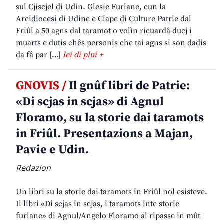
sul Cjiscjel di Udin. Glesie Furlane, cun la
Arcidiocesi di Udine e Clape di Culture Patrie dal
Friûl a 50 agns dal taramot o volìn ricuardâ ducj i
muarts e dutis chês personis che tai agns si son dadis
da fâ par […]
lei di plui +
GNOVIS /
Il gnûf libri de Patrie:
«Di scjas in scjas» di Agnul
Floramo, su la storie dai taramots
in Friûl. Presentazions a Majan,
Pavie e Udin.
Redazion
Un libri su la storie dai taramots in Friûl nol esisteve.
Il libri «Di scjas in scjas, i taramots inte storie
furlane» di Agnul/Angelo Floramo al ripasse in mût