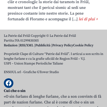
clâr e cronologjic la storie dai taramots in Friûl,
mostrant tant che il pericul sismic al sedi une
presince costante inte nestre storie. La pene
fortunade di Floramo e acompagne il […]
lei di plui +
La Patrie dal Friûl Copyright © La Patrie dal Friûl
Partita IVA 01299830305
Redazion
RSS/XML
Pubblicità
Privacy Policy
Cookie Policy
Proprietât Clape di Culture “Patrie dal Friûl”. I articui a son scrits in
lenghe furlane e cu la grafie uficiâl de Regjon Friûl – V.J.
USPI – Union Stampe Periodiche Taliane
ENSOUL srl
-
Grafiche GTower Studio
Cui che o sin
«O sin furlans di lenghe furlane, che a son convints di fâ
part de nazion furlane. Che al è come dî che o sin un