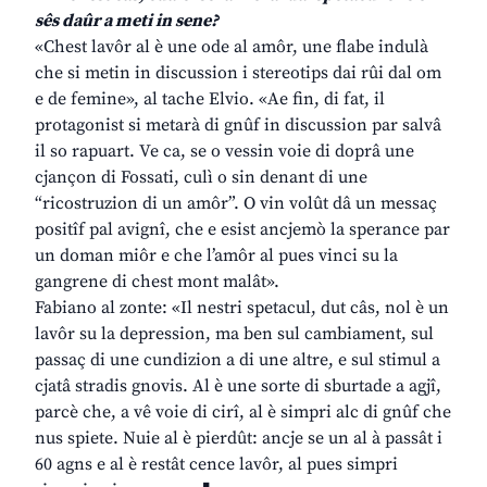
sês daûr a meti in sene?
«Chest lavôr al è une ode al amôr, une flabe indulà
che si metin in discussion i stereotips dai rûi dal om
e de femine», al tache Elvio. «Ae fin, di fat, il
protagonist si metarà di gnûf in discussion par salvâ
il so rapuart. Ve ca, se o vessin voie di doprâ une
cjançon di Fossati, culì o sin denant di une
“ricostruzion di un amôr”. O vin volût dâ un messaç
positîf pal avignî, che e esist ancjemò la sperance par
un doman miôr e che l’amôr al pues vinci su la
gangrene di chest mont malât».
Fabiano al zonte: «Il nestri spetacul, dut câs, nol è un
lavôr su la depression, ma ben sul cambiament, sul
passaç di une cundizion a di une altre, e sul stimul a
cjatâ stradis gnovis. Al è une sorte di sburtade a agjî,
parcè che, a vê voie di cirî, al è simpri alc di gnûf che
nus spiete. Nuie al è pierdût: ancje se un al à passât i
60 agns e al è restât cence lavôr, al pues simpri