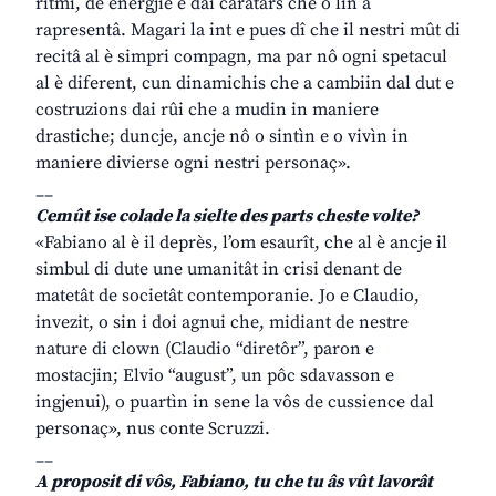
ritmi, de energjie e dai caratars che o lin a
rapresentâ. Magari la int e pues dî che il nestri mût di
recitâ al è simpri compagn, ma par nô ogni spetacul
al è diferent, cun dinamichis che a cambiin dal dut e
costruzions dai rûi che a mudin in maniere
drastiche; duncje, ancje nô o sintìn e o vivìn in
maniere divierse ogni nestri personaç».
__
Cemût ise colade la sielte des parts cheste volte?
«Fabiano al è il deprès, l’om esaurît, che al è ancje il
simbul di dute une umanitât in crisi denant de
matetât de societât contemporanie. Jo e Claudio,
invezit, o sin i doi agnui che, midiant de nestre
nature di clown (Claudio “diretôr”, paron e
mostacjin; Elvio “august”, un pôc sdavasson e
ingjenui), o puartìn in sene la vôs de cussience dal
personaç», nus conte Scruzzi.
__
A proposit di vôs, Fabiano, tu che tu âs vût lavorât