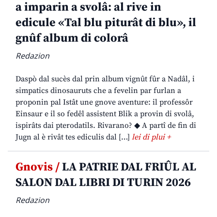
a imparin a svolâ: al rive in
edicule «Tal blu piturât di blu», il
gnûf album di colorâ
Redazion
Daspò dal sucès dal prin album vignût fûr a Nadâl, i
simpatics dinosauruts che a fevelin par furlan a
proponin pal Istât une gnove aventure: il professôr
Einsaur e il so fedêl assistent Blik a provin di svolâ,
ispirâts dai pterodatils. Rivarano? ◆ A partî de fin di
Jugn al è rivât tes ediculis dal […]
lei di plui +
Gnovis /
LA PATRIE DAL FRIÛL AL
SALON DAL LIBRI DI TURIN 2026
Redazion