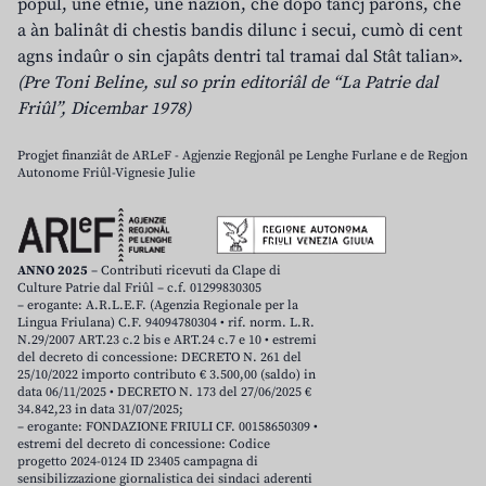
popul, une etnie, une nazion, che dopo tancj parons, che
a àn balinât di chestis bandis dilunc i secui, cumò di cent
agns indaûr o sin cjapâts dentri tal tramai dal Stât talian».
(Pre Toni Beline, sul so prin editoriâl de “La Patrie dal
Friûl”, Dicembar 1978)
Progjet finanziât de ARLeF - Agjenzie Regjonâl pe Lenghe Furlane e de Regjon
Autonome Friûl-Vignesie Julie
ANNO 2025
– Contributi ricevuti da Clape di
Culture Patrie dal Friûl – c.f. 01299830305
– erogante: A.R.L.E.F. (Agenzia Regionale per la
Lingua Friulana) C.F. 94094780304 • rif. norm. L.R.
N.29/2007 ART.23 c.2 bis e ART.24 c.7 e 10 • estremi
del decreto di concessione: DECRETO N. 261 del
25/10/2022 importo contributo € 3.500,00 (saldo) in
data 06/11/2025 • DECRETO N. 173 del 27/06/2025 €
34.842,23 in data 31/07/2025;
– erogante: FONDAZIONE FRIULI CF. 00158650309 •
estremi del decreto di concessione: Codice
progetto 2024-0124 ID 23405 campagna di
sensibilizzazione giornalistica dei sindaci aderenti