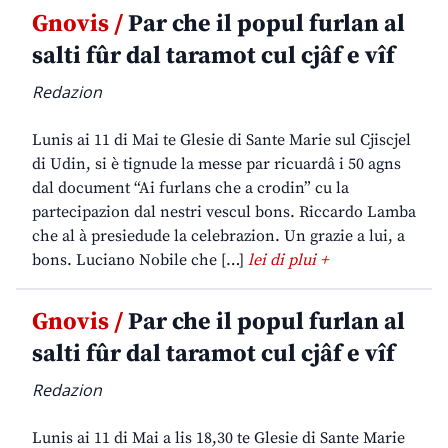
Gnovis /
Par che il popul furlan al
salti fûr dal taramot cul cjâf e vîf
Redazion
Lunis ai 11 di Mai te Glesie di Sante Marie sul Cjiscjel
di Udin, si è tignude la messe par ricuardâ i 50 agns
dal document “Ai furlans che a crodin” cu la
partecipazion dal nestri vescul bons. Riccardo Lamba
che al à presiedude la celebrazion. Un grazie a lui, a
bons. Luciano Nobile che […]
lei di plui +
Gnovis /
Par che il popul furlan al
salti fûr dal taramot cul cjâf e vîf
Redazion
Lunis ai 11 di Mai a lis 18,30 te Glesie di Sante Marie