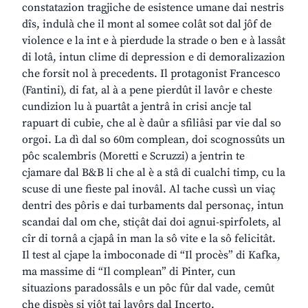
constatazion tragjiche de esistence umane dai nestris
dîs, indulà che il mont al somee colât sot dal jôf de
violence e la int e à pierdude la strade o ben e à lassât
di lotâ, intun clime di depression e di demoralizazion
che forsit nol à precedents. Il protagonist Francesco
(Fantini), di fat, al à a pene pierdût il lavôr e cheste
cundizion lu à puartât a jentrâ in crisi ancje tal
rapuart di cubie, che al è daûr a sfiliâsi par vie dal so
orgoi. La dì dal so 60m complean, doi scognossûts un
pôc scalembris (Moretti e Scruzzi) a jentrin te
cjamare dal B&B li che al è a stâ di cualchi timp, cu la
scuse di une fieste pal inovâl. Al tache cussì un viaç
dentri des pôris e dai turbaments dal personaç, intun
scandai dal om che, stiçât dai doi agnui-spirfolets, al
cîr di tornâ a cjapâ in man la sô vite e la sô felicitât.
Il test al cjape la imboconade di “Il procès” di Kafka,
ma massime di “Il complean” di Pinter, cun
situazions paradossâls e un pôc fûr dal vade, cemût
che dispès si viôt tai lavôrs dal Incerto.