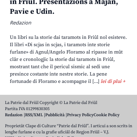
in Friûl. Presentazions a Majan,
Pavie e Udin.
Redazion
Un libri su la storie dai taramots in Friûl nol esisteve.
Il libri «Di scjas in scjas, i taramots inte storie
furlane» di Agnul/Angelo Floramo al ripasse in mût
clâr e cronologjic la storie dai taramots in Friûl,
mostrant tant che il pericul sismic al sedi une
presince costante inte nestre storie. La pene
fortunade di Floramo e acompagne il […]
lei di plui +
La Patrie dal Friûl Copyright © La Patrie dal Friûl
Partita IVA 01299830305
Redazion
RSS/XML
Pubblicità
Privacy Policy
Cookie Policy
Proprietât Clape di Culture “Patrie dal Friûl”. I articui a son scrits in
lenghe furlane e cu la grafie uficiâl de Regjon Friûl – V.J.