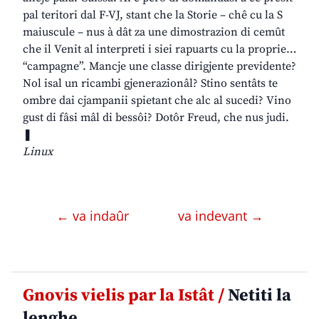
pal teritori dal F-VJ, stant che la Storie – chê cu la S
maiuscule – nus à dât za une dimostrazion di cemût
che il Venit al interpreti i siei rapuarts cu la proprie…
“campagne”. Mancje une classe dirigjente previdente?
Nol isal un ricambi gjenerazionâl? Stino sentâts te
ombre dai cjampanii spietant che alc al sucedi? Vino
gust di fâsi mâl di bessôi? Dotôr Freud, che nus judi.
❚
Linux
← va indaûr
va indevant →
Gnovis vielis par la Istât /
Netiti la
lenghe