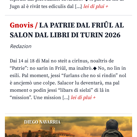
Jugn al è rivât tes ediculis dal […]
lei di plui +
Gnovis /
LA PATRIE DAL FRIÛL AL
SALON DAL LIBRI DI TURIN 2026
Redazion
Dai 14 ai 18 di Mai no steit a cirînus, noaltris de
“Patrie”: no sarin in Friûl, ma inaltrò.◆ No, no lìn in
esili. Pal moment, jessi “furlans che no si rindin” nol
è ancjemò une colpe. Salacor lu deventarà, ma pal
moment o podin jessi “libars di sielzi” di lâ in
“mission”. Une mission […]
lei di plui +