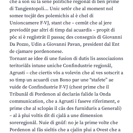
che a son su la sene politiche regjonâl di ben prime
di Tangjentopoli… Unic setôr che al moment nol
somee tocjât des polemichis al è chel di
Unioncamere F-VJ, stant che – cemût che al jere
previodût par altri di timp dai acuardis – propit di
pôc si è regjistrât il passaç des consegnis di Giovanni
Da Pozzo, Udin a Giovanni Pavan, president dal Ent
de cjamare pordenonese.
Tornant ae idee di une fusion di dutis lis associazions
teritoriâls intune uniche Confindustrie regjonâl,
Agrusti – che ciertis vôs a volevin che al ves sotscrit a
so timp un acuardi cun Bono par une “stafete” ae
vuide de Confindustrie F-VJ (chest prime che il
Tribunâl di Pordenon al declaràs falide la Onda
communication, che a Agrusti i faseve riferiment, e
prime che al sclopàs il câs des furniduris a Generali)
– al à plui voltis dit di cjalâ a une dimension
soreregjonâl. Nuie di gnûf: no je la prime volte che
Pordenon al fâs sieltis che a cjalin plui a Ovest che a