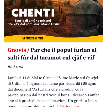
Gnovis /
Par che il popul furlan al
salti fûr dal taramot cul cjâf e vîf
Redazion
Lunis ai 11 di Mai te Glesie di Sante Marie sul Cjiscjel
di Udin, si è tignude la messe par ricuardâ i 50 agns
dal document “Ai furlans che a crodin” cu la
partecipazion dal nestri vescul bons. Riccardo Lamba
che al à presiedude la celebrazion. Un grazie a lui, a
bons. Luciano Nobile che […]
lei di plui +