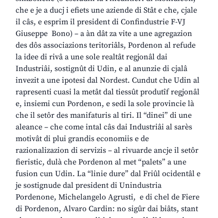
che e je a ducj i efiets une aziende di Stât e che, cjale
il câs, e esprim il president di Confindustrie F-VJ
Giuseppe Bono) – a àn dât za vite a une agregazion
des dôs associazions teritoriâls, Pordenon al refude
la idee di rivâ a une sole realtât regjonâl dai
Industriâi, sostignût di Udin, e al anunzie di cjalâ
invezit a une ipotesi dal Nordest. Cundut che Udin al
rapresenti cuasi la metât dal tiessût produtîf regjonâl
e, insiemi cun Pordenon, e sedi la sole provincie là
che il setôr des manifaturis al tiri. Il “dinei” di une
aleance – che come intal câs dai Industriâi al sarès
motivât di plui grandis economiis e de
razionalizazion di servizis – al rivuarde ancje il setôr
fieristic, dulà che Pordenon al met “palets” a une
fusion cun Udin. La “linie dure” dal Friûl ocidentâl e
je sostignude dal president di Unindustria
Pordenone, Michelangelo Agrusti, e di chel de Fiere
di Pordenon, Alvaro Cardin: no sigûr dai biâts, stant