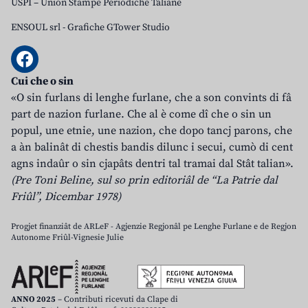
USPI – Union Stampe Periodiche Taliane
ENSOUL srl
-
Grafiche GTower Studio
Cui che o sin
«O sin furlans di lenghe furlane, che a son convints di fâ
part de nazion furlane. Che al è come dî che o sin un
popul, une etnie, une nazion, che dopo tancj parons, che
a àn balinât di chestis bandis dilunc i secui, cumò di cent
agns indaûr o sin cjapâts dentri tal tramai dal Stât talian».
(Pre Toni Beline, sul so prin editoriâl de “La Patrie dal
Friûl”, Dicembar 1978)
Progjet finanziât de ARLeF - Agjenzie Regjonâl pe Lenghe Furlane e de Regjon
Autonome Friûl-Vignesie Julie
ANNO 2025
– Contributi ricevuti da Clape di