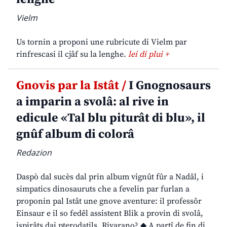
Vielm
Us tornin a proponi une rubricute di Vielm par
rinfrescasi il cjâf su la lenghe.
lei di plui +
Gnovis par la Istât /
I Gnognosaurs
a imparin a svolâ: al rive in
edicule «Tal blu piturât di blu», il
gnûf album di colorâ
Redazion
Daspò dal sucès dal prin album vignût fûr a Nadâl, i
simpatics dinosauruts che a fevelin par furlan a
proponin pal Istât une gnove aventure: il professôr
Einsaur e il so fedêl assistent Blik a provin di svolâ,
ispirâts dai pterodatils. Rivarano? ◆ A partî de fin di