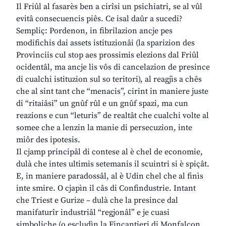
Il Friûl al fasarès ben a cirîsi un psichiatri, se al vûl
evitâ consecuencis piês. Ce isal daûr a sucedi?
Sempliç: Pordenon, in fibrilazion ancje pes
modifichis dai assets istituzionâi (la sparizion des
Provinciis cul stop aes prossimis elezions dal Friûl
ocidentâl, ma ancje lis vôs di cancelazion de presince
di cualchi istituzion sul so teritori), al reagjìs a chês
che al sint tant che “menacis”, cirint in maniere juste
di “ritaiâsi” un gnûf rûl e un gnûf spazi, ma cun
reazions e cun “leturis” de realtât che cualchi volte al
somee che a lenzin la manie di persecuzion, inte
miôr des ipotesis.
Il cjamp principâl di contese al è chel de economie,
dulà che intes ultimis setemanis il scuintri si è spiçât.
E, in maniere paradossâl, al è Udin chel che al finìs
inte smire. O cjapìn il câs di Confindustrie. Intant
che Triest e Gurize – dulà che la presince dal
manifaturîr industriâl “regjonâl” e je cuasi
simboliche (o escludìn la Fincantieri di Monfalcon,