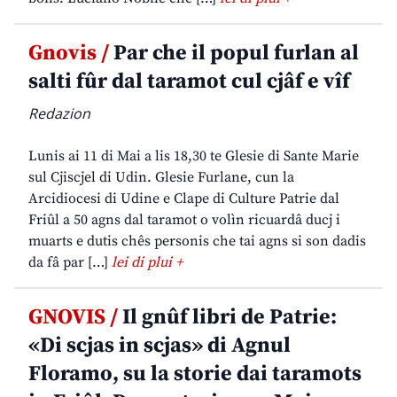
Gnovis /
Par che il popul furlan al
salti fûr dal taramot cul cjâf e vîf
Redazion
Lunis ai 11 di Mai a lis 18,30 te Glesie di Sante Marie
sul Cjiscjel di Udin. Glesie Furlane, cun la
Arcidiocesi di Udine e Clape di Culture Patrie dal
Friûl a 50 agns dal taramot o volìn ricuardâ ducj i
muarts e dutis chês personis che tai agns si son dadis
da fâ par […]
lei di plui +
GNOVIS /
Il gnûf libri de Patrie:
«Di scjas in scjas» di Agnul
Floramo, su la storie dai taramots