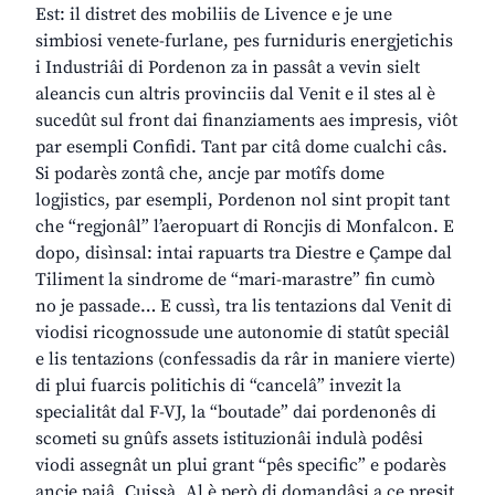
Est: il distret des mobiliis de Livence e je une
simbiosi venete-furlane, pes furniduris energjetichis
i Industriâi di Pordenon za in passât a vevin sielt
aleancis cun altris provinciis dal Venit e il stes al è
sucedût sul front dai finanziaments aes impresis, viôt
par esempli Confidi. Tant par citâ dome cualchi câs.
Si podarès zontâ che, ancje par motîfs dome
logjistics, par esempli, Pordenon nol sint propit tant
che “regjonâl” l’aeropuart di Roncjis di Monfalcon. E
dopo, disìnsal: intai rapuarts tra Diestre e Çampe dal
Tiliment la sindrome de “mari-marastre” fin cumò
no je passade… E cussì, tra lis tentazions dal Venit di
viodisi ricognossude une autonomie di statût speciâl
e lis tentazions (confessadis da râr in maniere vierte)
di plui fuarcis politichis di “cancelâ” invezit la
specialitât dal F-VJ, la “boutade” dai pordenonês di
scometi su gnûfs assets istituzionâi indulà podêsi
viodi assegnât un plui grant “pês specific” e podarès
ancje paiâ. Cuissà. Al è però di domandâsi a ce presit