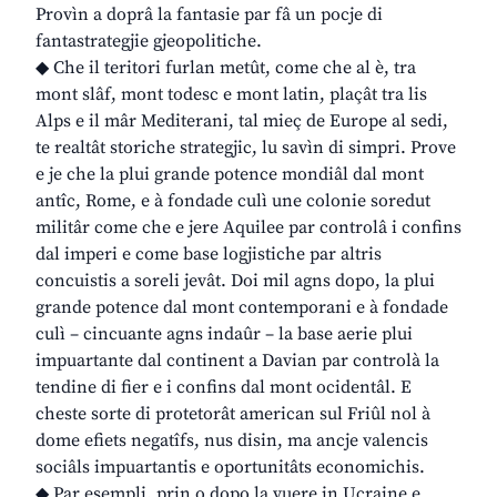
Provìn a doprâ la fantasie par fâ un pocje di
fantastrategjie gjeopolitiche.
◆ Che il teritori furlan metût, come che al è, tra
mont slâf, mont todesc e mont latin, plaçât tra lis
Alps e il mâr Mediterani, tal mieç de Europe al sedi,
te realtât storiche strategjic, lu savìn di simpri. Prove
e je che la plui grande potence mondiâl dal mont
antîc, Rome, e à fondade culì une colonie soredut
militâr come che e jere Aquilee par controlâ i confins
dal imperi e come base logjistiche par altris
concuistis a soreli jevât. Doi mil agns dopo, la plui
grande potence dal mont contemporani e à fondade
culì – cincuante agns indaûr – la base aerie plui
impuartante dal continent a Davian par controlà la
tendine di fier e i confins dal mont ocidentâl. E
cheste sorte di protetorât american sul Friûl nol à
dome efiets negatîfs, nus disin, ma ancje valencis
sociâls impuartantis e oportunitâts economichis.
◆ Par esempli, prin o dopo la vuere in Ucraine e