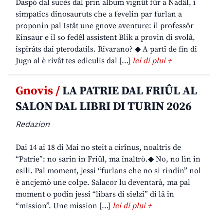
Daspò dal sucès dal prin album vignût fûr a Nadâl, i
simpatics dinosauruts che a fevelin par furlan a
proponin pal Istât une gnove aventure: il professôr
Einsaur e il so fedêl assistent Blik a provin di svolâ,
ispirâts dai pterodatils. Rivarano? ◆ A partî de fin di
Jugn al è rivât tes ediculis dal […]
lei di plui +
Gnovis /
LA PATRIE DAL FRIÛL AL
SALON DAL LIBRI DI TURIN 2026
Redazion
Dai 14 ai 18 di Mai no steit a cirînus, noaltris de
“Patrie”: no sarin in Friûl, ma inaltrò.◆ No, no lìn in
esili. Pal moment, jessi “furlans che no si rindin” nol
è ancjemò une colpe. Salacor lu deventarà, ma pal
moment o podin jessi “libars di sielzi” di lâ in
“mission”. Une mission […]
lei di plui +