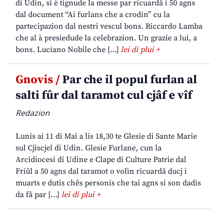
di Udin, si è tignude la messe par ricuardâ i 50 agns
dal document “Ai furlans che a crodin” cu la
partecipazion dal nestri vescul bons. Riccardo Lamba
che al à presiedude la celebrazion. Un grazie a lui, a
bons. Luciano Nobile che […]
lei di plui +
Gnovis /
Par che il popul furlan al
salti fûr dal taramot cul cjâf e vîf
Redazion
Lunis ai 11 di Mai a lis 18,30 te Glesie di Sante Marie
sul Cjiscjel di Udin. Glesie Furlane, cun la
Arcidiocesi di Udine e Clape di Culture Patrie dal
Friûl a 50 agns dal taramot o volìn ricuardâ ducj i
muarts e dutis chês personis che tai agns si son dadis
da fâ par […]
lei di plui +