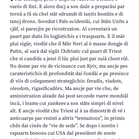
varès di finî. E alore ducj a son daûr a preparâsi par
tornâ a fâ sù chel stât sdrumât di tantis bombis e di
tancj drons. Soredut i Paîs ocidentâi, cui Stâts Unîts a
cjâf, si parecjin pe ricostruzion. Al coventarà un
puart par dutis lis logjistichis e i traspuarts. E il mâr
plui sigûr, viodût che il Mâr Neri al è masse dongje di
Putin, al sarà dal sigûr l’Adriatic cul puart di Triest
che si candide a jessi il lûc plui just par zuiâ chest rûl.
No dome par vie de vicinance cun Kyiv, ma ancje pes
carateristichis di profonditât dai fondâi e pe presince
di viis di colegament strategjichis: feradis, viadots,
oleodots, rigasificadôrs. Ma ancje par vie che, de
aministrazion aleade dal post seconde vuere mondiâl
incà, i leams cui
yankees
a son stâts simpri di nivel
alt. E ancje viodût che Triest al à za dimostrât di vê i
anticuarps par resisti a altris “tentazions”, in primis
chês dai cinês de “vie de sede”. Se dopo i zontin i
rapuarts bonons cui USA dal president de zonte