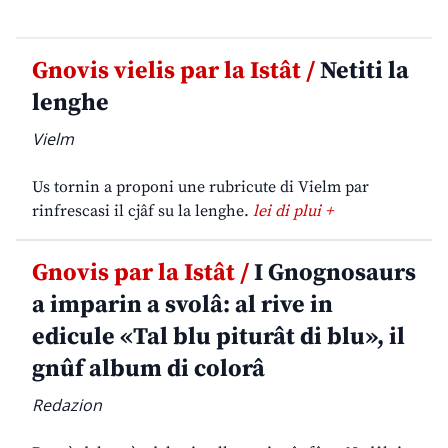
Gnovis vielis par la Istât /
Netiti la
lenghe
Vielm
Us tornin a proponi une rubricute di Vielm par
rinfrescasi il cjâf su la lenghe.
lei di plui +
Gnovis par la Istât /
I Gnognosaurs
a imparin a svolâ: al rive in
edicule «Tal blu piturât di blu», il
gnûf album di colorâ
Redazion