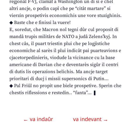
regjonâl F-VJ, clamât a Washington un dì sì e chel
altri ancje, o podìn capî che pe “citât martare” si
vierzin prospetivis economichis une vore stuzighinis.
◆ Baste che e finissi la vuere!
E, soredut, che Macron nol tegni dûr cul proposit di
mandâ trupis militârs de NATO a judâ Zelens’kyj. In
chest câs, il puart triestin plui che pe logjistiche
economiche al sarès il plui indicât pai puarteavions e
cjacetorpedinieris, viodude la vicinance cu la base
americane di Davian che e deventarès sigûr il centri
di dutis lis operazions belichis. Ma ancje target
prioritari di ducj i missii supersonics di Putin…
◆ Pal Friûl no propit une biele prospetive. Sperìn che
chestis riflessions e restedin.. “fanta”… ❚
← va indaûr
va indevant →