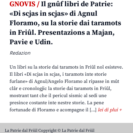
GNOVIS /
Il gnûf libri de Patrie:
«Di scjas in scjas» di Agnul
Floramo, su la storie dai taramots
in Friûl. Presentazions a Majan,
Pavie e Udin.
Redazion
Un libri su la storie dai taramots in Friûl nol esisteve.
Il libri «Di scjas in scjas, i taramots inte storie
furlane» di Agnul/Angelo Floramo al ripasse in mût
clâr e cronologjic la storie dai taramots in Friûl,
mostrant tant che il pericul sismic al sedi une
presince costante inte nestre storie. La pene
fortunade di Floramo e acompagne il […]
lei di plui +
La Patrie dal Friûl Copyright © La Patrie dal Friûl