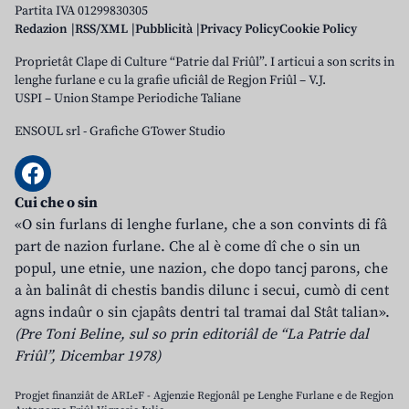
Partita IVA 01299830305
Redazion
RSS/XML
Pubblicità
Privacy Policy
Cookie Policy
Proprietât Clape di Culture “Patrie dal Friûl”. I articui a son scrits in
lenghe furlane e cu la grafie uficiâl de Regjon Friûl – V.J.
USPI – Union Stampe Periodiche Taliane
ENSOUL srl
-
Grafiche GTower Studio
Cui che o sin
«O sin furlans di lenghe furlane, che a son convints di fâ
part de nazion furlane. Che al è come dî che o sin un
popul, une etnie, une nazion, che dopo tancj parons, che
a àn balinât di chestis bandis dilunc i secui, cumò di cent
agns indaûr o sin cjapâts dentri tal tramai dal Stât talian».
(Pre Toni Beline, sul so prin editoriâl de “La Patrie dal
Friûl”, Dicembar 1978)
Progjet finanziât de ARLeF - Agjenzie Regjonâl pe Lenghe Furlane e de Regjon