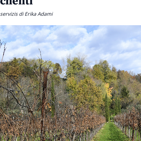
chenti
servizis di Erika Adami