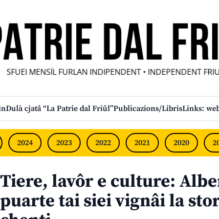
UEI MENSÎL FURLAN INDIPENDENT • INDEPENDENT FRIULIA
in
Dulà cjatâ “La Patrie dal Friûl”
Publicazions/Libris
Links: web
2024
2023
2022
2021
2020
2
Tiere, lavôr e culture: Albe
puarte tai siei vignâi la stor