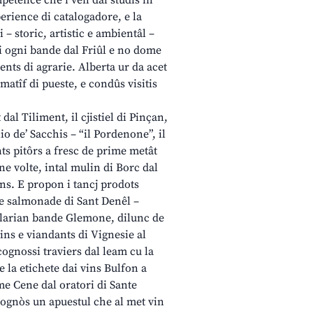
mpetence che i ven dai studis in
erience di catalogadore, e la
– storic, artistic e ambientâl –
di ogni bande dal Friûl e no dome
ents di agrarie. Alberta ur da acet
matîf di pueste, e condûs visitis
 dal Tiliment, il cjistiel di Pinçan,
io de’ Sacchis – “il Pordenone”, il
nts pitôrs a fresc de prime metât
une volte, intal mulin di Borc dal
ns. E propon i tancj prodots
ute salmonade di Sant Denêl –
Valarian bande Glemone, dilunc de
ins e viandants di Vignesie al
cognossi traviers dal leam cu la
e la etichete dai vins Bulfon a
me Cene dal oratori di Sante
icognòs un apuestul che al met vin