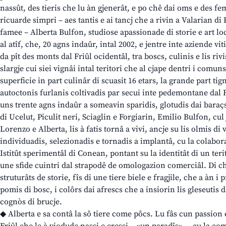
nassût, des tieris che lu àn gjenerât, e po chê dai oms e des f
ricuarde simpri – aes tantis e ai tancj che a rivin a Valarian d
famee – Alberta Bulfon, studiose apassionade di storie e art lo
al atîf, che, 20 agns indaûr, intal 2002, e jentre inte aziende v
da pît des monts dal Friûl ocidentâl, tra boscs, culinis e lis riv
slargje cui siei vignâi intal teritori che al cjape dentri i comun
superficie in part culinâr di scuasit 16 etars, la grande part tig
autoctonis furlanis coltivadis par secui inte pedemontane dal F
uns trente agns indaûr a someavin sparidis, glotudis dai baraç
di Ucelut, Piculit neri, Sciaglin e Forgiarin, Emilio Bulfon, cu
Lorenzo e Alberta, lis à fatis tornâ a vivi, ancje su lis olmis d
individuadis, selezionadis e tornadis a implantâ, cu la colabo
Istitût sperimentâl di Conean, pontant su la identitât di un terit
une sfide cuintri dal strapodê de omologazion comerciâl. Di ch
struturâts de storie, fîs di une tiere biele e fragjile, che a àn i
pomis di bosc, i colôrs dai afrescs che a insiorin lis gleseutis 
cognòs di brucje.
◆ Alberta e sa contâ la sô tiere come pôcs. Lu fâs cun passion 