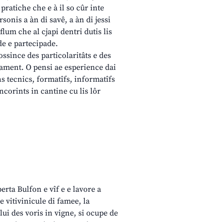
pratiche che e à il so cûr inte
sonis a àn di savê, a àn di jessi
 flum che al cjapi dentri dutis lis
de e partecipade.
ssince des particolaritâts e des
ament. O pensi ae esperience dai
ns tecnics, formatîfs, informatîfs
ncorints in cantine cu lis lôr
erta Bulfon e vîf e e lavore a
 vitivinicule di famee, la
lui des voris in vigne, si ocupe de