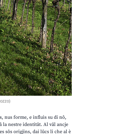
Pozzo)
s, nus forme, e influìs su di nô,
 la nestre identitât. Al vâl ancje
s sôs origjins, dai lûcs li che al è