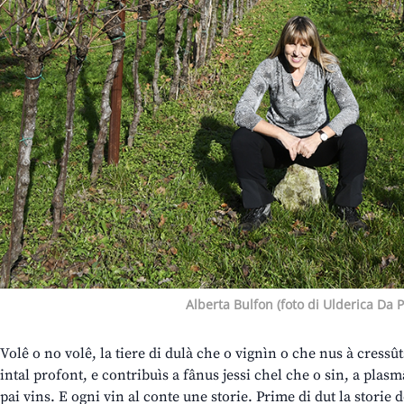
Alberta Bulfon (foto di Ulderica Da 
Volê o no volê, la tiere di dulà che o vignìn o che nus à cressût
intal profont, e contribuìs a fânus jessi chel che o sin, a plasmâ
pai vins. E ogni vin al conte une storie. Prime di dut la storie de