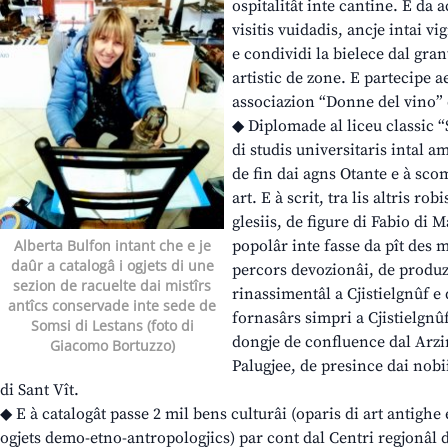
ospitalitât inte cantine. E da a
visitis vuidadis, ancje intai vi
e condividi la bielece dal gran
artistic de zone. E partecipe ae
associazion “Donne del vino” d
◆ Diplomade al liceu classic “
di studis universitaris intal am
de fin dai agns Otante e à scom
art. E à scrit, tra lis altris rob
glesiis, de figure di Fabio di M
Alberta Bulfon intant che e je
popolâr inte fasse da pît des m
daûr a catalogâ i ogjets di une
percors devozionâi, de produz
sezion de racuelte dai mistîrs
rinassimentâl a Cjistielgnûf e
antîcs conservade inte sede de
fornasârs simpri a Cjistielgnûf
Somsi di Lestans (foto di
dongje de confluence dal Arzin
Giacomo Bortuzzo)
Palugjee, de presince dai nobi
di Sant Vît.
◆ E à catalogât passe 2 mil bens culturâi (oparis di art antighe
ogjets demo-etno-antropologjics) par cont dal Centri regjonâl d