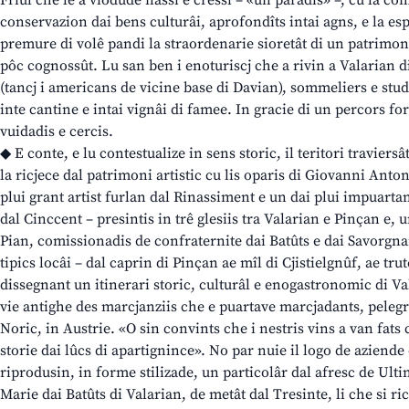
Friûl che le à viodude nassi e cressi – «un paradîs» –, cu la co
conservazion dai bens culturâi, aprofondîts intai agns, e la esp
premure di volê pandi la straordenarie sioretât di un patrimoni 
pôc cognossût. Lu san ben i enoturiscj che a rivin a Valarian 
(tancj i americans de vicine base di Davian), sommeliers e stud
inte cantine e intai vignâi di famee. In gracie di un percors for
vuidadis e cercis.
◆ E conte, e lu contestualize in sens storic, il teritori traviersât
la ricjece dal patrimoni artistic cu lis oparis di Giovanni Anton
plui grant artist furlan dal Rinassiment e un dai plui impuarta
dal Cinccent – presintis in trê glesiis tra Valarian e Pinçan e, 
Pian, comissionadis de confraternite dai Batûts e dai Savorgna
tipics locâi – dal caprin di Pinçan ae mîl di Cjistielgnûf, ae tr
dissegnant un itinerari storic, culturâl e enogastronomic di 
vie antighe des marcjanziis che e puartave marcjadants, pelegr
Noric, in Austrie. «O sin convints che i nestris vins a van fats 
storie dai lûcs di apartignince». No par nuie il logo de aziende 
riprodusin, in forme stilizade, un particolâr dal afresc de Ulti
Marie dai Batûts di Valarian, de metât dal Tresinte, li che si r