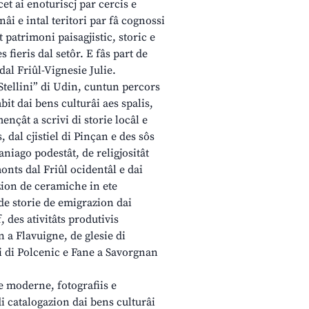
cet ai enoturiscj par cercis e
gnâi e intal teritori par fâ cognossi
t patrimoni paisagjistic, storic e
s fieris dal setôr. E fâs part de
al Friûl-Vignesie Julie.
Stellini” di Udin, cuntun percors
bit dai bens culturâi aes spalis,
ençât a scrivi di storie locâl e
is, dal cjistiel di Pinçan e des sôs
aniago podestât, de religjositât
onts dal Friûl ocidentâl e dai
ion de ceramiche in ete
 de storie de emigrazion dai
, des ativitâts produtivis
 a Flavuigne, de glesie di
i di Polcenic e Fane a Savorgnan
 e moderne, fotografiis e
i catalogazion dai bens culturâi