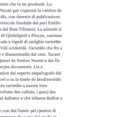
eminis che lu àn produsût. Lu
i Pinçan par cognossi la cantine de
câls, cun desenis di publicazions
itivinicule fondade dal pari Emilio
is dal flum Tiliment. La aziende si
s di Cjistielgnûf e Pinçan, suntune
nude a vignâl di antighis varietâts
riûl ocidentâl. Varietâts che fin a
s e dismenteadis dai oms. Tacant
l jutori de femine Noemi e dai fîs
i vecjos documents. Lis à
razion dai esperts ampelografs dal
ori e su la tutele de biodiversitât:
ês varietâts a nassin vins
 profums des culinis, i guscj des
dal dulintor e che Alberta Bulfon e
e cun dut l’amôr pal cjanton di