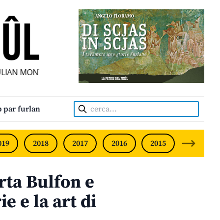
N MONTHLY • NEODVISNI FURLANSKI MESEČNIK • UNABHÄN
Cerca:
 par furlan
019
2018
2017
2016
2015
2014
rta Bulfon e
ie e la art di