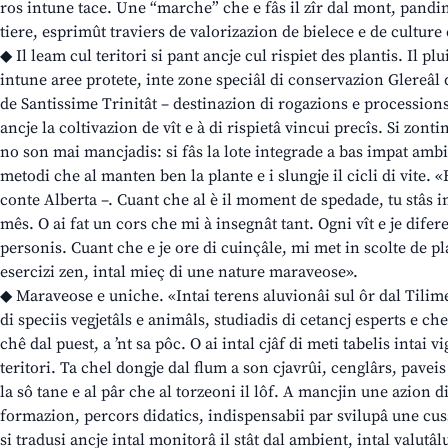
ros intune tace. Une “marche” che e fâs il zîr dal mont, pandi
tiere, esprimût traviers de valorizazion de bielece e de culture
◆ Il leam cul teritori si pant ancje cul rispiet des plantis. Il pl
intune aree protete, inte zone speciâl di conservazion Glereâl 
de Santissime Trinitât – destinazion di rogazions e processions
ancje la coltivazion de vît e à di rispietâ vincui precîs. Si zon
no son mai mancjadis: si fâs la lote integrade a bas impat ambie
metodi che al manten ben la plante e i slungje il cicli di vite. 
conte Alberta –. Cuant che al è il moment de spedade, tu stâs int
mês. O ai fat un cors che mi à insegnât tant. Ogni vît e je difere
personis. Cuant che e je ore di cuinçâle, mi met in scolte de p
esercizi zen, intal mieç di une nature maraveose».
◆ Maraveose e uniche. «Intai terens aluvionâi sul ôr dal Tilime
di speciis vegjetâls e animâls, studiadis di cetancj esperts e che
chê dal puest, a ’nt sa pôc. O ai intal cjâf di meti tabelis intai v
teritori. Ta chel dongje dal flum a son cjavrûi, cenglârs, paveis e
la sô tane e al pâr che al torzeoni il lôf. A mancjin une azion d
formazion, percors didatics, indispensabii par svilupâ une c
si tradusi ancje intal monitorâ il stât dal ambient, intal valutâl