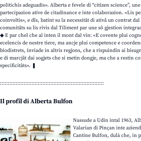
politichis adeguadis». Alberta e fevele di “citizen science”, une 
partecipazion ative de citadinance e inte colaborazion. «Lis per
coinvoltis», e dîs, batint su la necessitât di ativâ un contrat dal
comunitâts su lis rivis dal Tiliment par une sô gjestion integra
◆ E par chel che al inten il mont dal vin: «E covente plui cogno
ecelencis de nestre tiere, ma ancje plui competence e coorden
biodistrets, inviade in altris regjons, che a rispuindin ai bisug
e di marcjât dai sogjets che si metin dongje, ma che a restin co
specificitâts». ❚
::::::::::::::::::::::::::::::::::::::::::::::::::::::::::::::::::
Il profîl di Alberta Bulfon
Nassude a Udin intal 1963, Alb
Valarian di Pinçan inte aziende
Cantine Bulfon, dulà che, in p