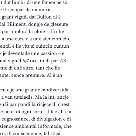
nt dut l’amôr di une famee pe sô
 e il recupar de memorie.
ui grant vignâl dai Bulfon al è
dal Tiliment, dongje de gleseute
 par implorâ la ploie –, là che
tin a une cure e a une atenzion che
ntâl e lis vîts si cuincin cuntun
«E je deventade une passion – e
al vignâl 6/7 oris in dì par 2/3
nte di chê altre, tant che lis
lante, cence premure. Al è un
nt e je une grande biodiversitât
 a van tuteladis. Ma la int, ancje
ignâi par pandi la ricjece di chest
 uciei di ogni sorte. Il tac al à fat
i cognossince, di divulgazion e di
ussience ambientâl informade, che
u e, di consecuence, tal stiçâ