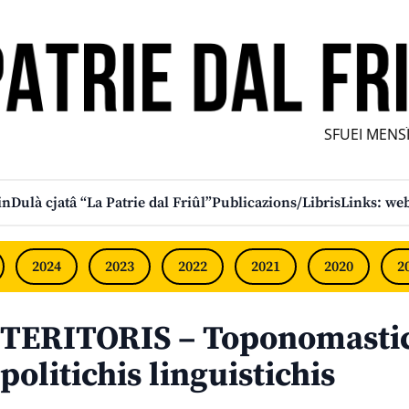
SFUEI MENSÎL 
in
Dulà cjatâ “La Patrie dal Friûl”
Publicazions/Libris
Links: web
2024
2023
2022
2021
2020
2
TERITORIS – Toponomastich
politichis linguistichis