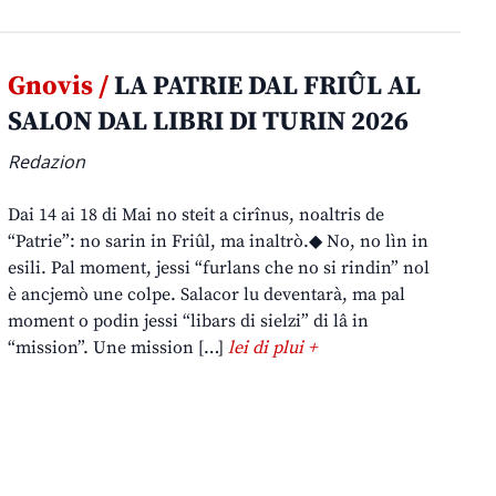
Gnovis /
LA PATRIE DAL FRIÛL AL
SALON DAL LIBRI DI TURIN 2026
Redazion
Dai 14 ai 18 di Mai no steit a cirînus, noaltris de
“Patrie”: no sarin in Friûl, ma inaltrò.◆ No, no lìn in
esili. Pal moment, jessi “furlans che no si rindin” nol
è ancjemò une colpe. Salacor lu deventarà, ma pal
moment o podin jessi “libars di sielzi” di lâ in
“mission”. Une mission […]
lei di plui +