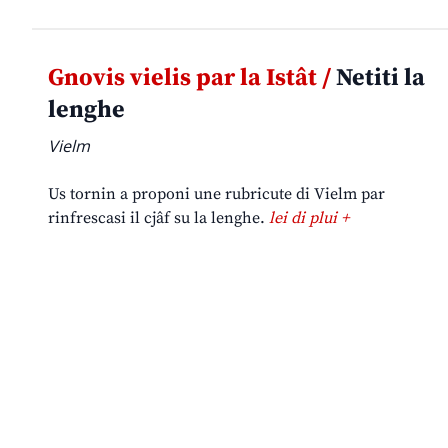
Gnovis vielis par la Istât /
Netiti la
lenghe
Vielm
Us tornin a proponi une rubricute di Vielm par
rinfrescasi il cjâf su la lenghe.
lei di plui +