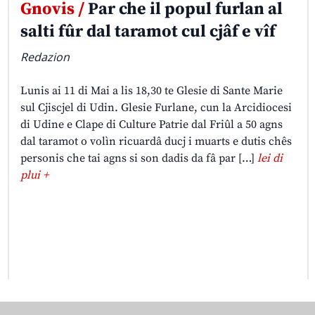
Gnovis /
Par che il popul furlan al
salti fûr dal taramot cul cjâf e vîf
Redazion
Lunis ai 11 di Mai a lis 18,30 te Glesie di Sante Marie
sul Cjiscjel di Udin. Glesie Furlane, cun la Arcidiocesi
di Udine e Clape di Culture Patrie dal Friûl a 50 agns
dal taramot o volìn ricuardâ ducj i muarts e dutis chês
personis che tai agns si son dadis da fâ par […]
lei di
plui +