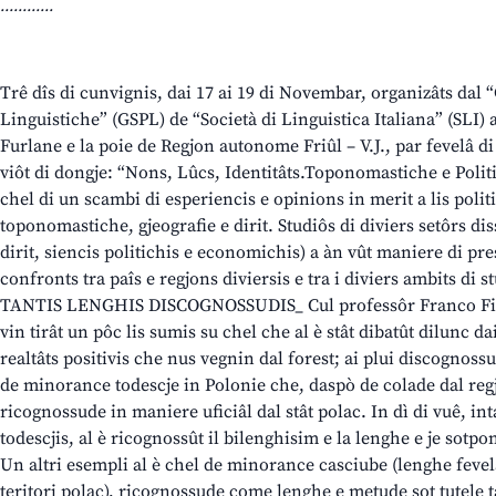
............
Trê dîs di cunvignis, dai 17 ai 19 di Novembar, organizâts dal 
Linguistiche” (GSPL) de “Società di Linguistica Italiana” (SLI) 
Furlane e la poie de Regjon autonome Friûl – V.J., par fevelâ 
viôt di dongje: “Nons, Lûcs, Identitâts.Toponomastiche e Politic
chel di un scambi di esperiencis e opinions in merit a lis politi
toponomastiche, gjeografie e dirit. Studiôs di diviers setôrs dis
dirit, siencis politichis e economichis) a àn vût maniere di pr
confronts tra paîs e regjons diviersis e tra i diviers ambits di st
TANTIS LENGHIS DISCOGNOSSUDIS_ Cul professôr Franco Fin
vin tirât un pôc lis sumis su chel che al è stât dibatût dilunc da
realtâts positivis che nus vegnin dal forest; ai plui discognossu
de minorance todescje in Polonie che, daspò de colade dal regj
ricognossude in maniere uficiâl dal stât polac. In dì di vuê, 
todescjis, al è ricognossût il bilenghisim e la lenghe e je sotpo
Un altri esempli al è chel de minorance casciube (lenghe feve
teritori polac), ricognossude come lenghe e metude sot tutele ta