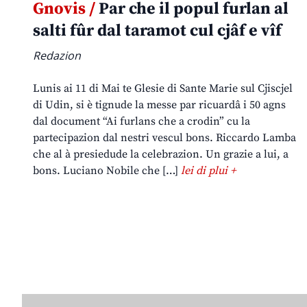
Gnovis /
Par che il popul furlan al
salti fûr dal taramot cul cjâf e vîf
Redazion
Lunis ai 11 di Mai te Glesie di Sante Marie sul Cjiscjel
di Udin, si è tignude la messe par ricuardâ i 50 agns
dal document “Ai furlans che a crodin” cu la
partecipazion dal nestri vescul bons. Riccardo Lamba
che al à presiedude la celebrazion. Un grazie a lui, a
bons. Luciano Nobile che […]
lei di plui +