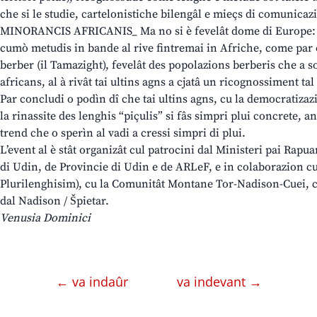
che si le studie, cartelonistiche bilengâl e mieçs di comunicaz
MINORANCIS AFRICANIS_ Ma no si è fevelât dome di Europe: l’a
cumò metudis in bande al rive fintremai in Afriche, come par 
berber (il Tamazight), fevelât des popolazions berberis che a so
africans, al à rivât tai ultins agns a cjatâ un ricognossiment t
Par concludi o podìn dî che tai ultins agns, cu la democratizazi
la rinassite des lenghis “piçulis” si fâs simpri plui concrete, an
trend che o sperìn al vadi a cressi simpri di plui.
L’event al è stât organizât cul patrocini dal Ministeri pai Rapua
di Udin, de Provincie di Udin e de ARLeF, e in colaborazion cu
Plurilenghisim), cu la Comunitât Montane Tor-Nadison-Cuei, c
dal Nadison / Špietar.
Venusia Dominici
← va indaûr
va indevant →