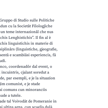
“Gruppo di Studio sulle Politiche
adun cu la Societât Filologjiche
di un teme internazionâl che nus
his Lenghistichis”. Il fin al è
chis linguistichis in materie di
siplinârs (linguistiche, gjeografie,
esentâ e scambiâsi esperiencis, fâ
udi.
co, coordenadôr dal event, o
i incuintris, cjalant soredut a
de, par esempli, e je la situazion
im comunist, e je stade
intai comuns cun minoranciis
nude a tutele.
lade tal Voivodât de Pomeranie in
i ultins agns, cun scuelis dulà