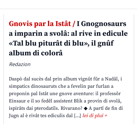
Gnovis par la Istât /
I Gnognosaurs
a imparin a svolâ: al rive in edicule
«Tal blu piturât di blu», il gnûf
album di colorâ
Redazion
Daspò dal sucès dal prin album vignût fûr a Nadâl, i
simpatics dinosauruts che a fevelin par furlan a
proponin pal Istât une gnove aventure: il professôr
Einsaur e il so fedêl assistent Blik a provin di svolâ,
ispirâts dai pterodatils. Rivarano? ◆ A partî de fin di
Jugn al è rivât tes ediculis dal […]
lei di plui +