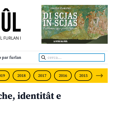
FURLAN INDIPENDENT • INDEPENDENT FRIULIAN MONTHLY 
Cerca:
 par furlan
019
2018
2017
2016
2015
2014
e, identitât e