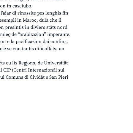
ion in casciubo.
iar di rinassite pes lenghis fin
esempli in Maroc, dulà che il
n presintis in diviers stâts nord
al mieç de “arabizazion” imperante.
on e la pacificazion dai confins,
cje se cun tantis dificoltâts; un
rts cu lis Regjons, de Universitât
l CIP (Centri Internazionâl sul
ui Comuns di Cividât e San Pieri