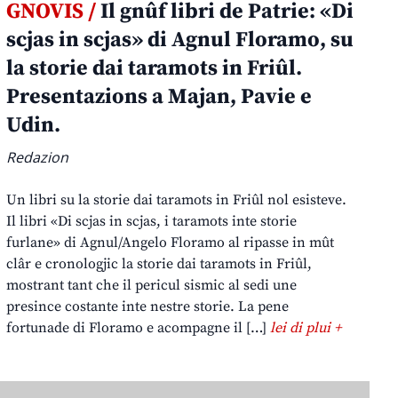
GNOVIS /
Il gnûf libri de Patrie: «Di
scjas in scjas» di Agnul Floramo, su
la storie dai taramots in Friûl.
Presentazions a Majan, Pavie e
Udin.
Redazion
Un libri su la storie dai taramots in Friûl nol esisteve.
Il libri «Di scjas in scjas, i taramots inte storie
furlane» di Agnul/Angelo Floramo al ripasse in mût
clâr e cronologjic la storie dai taramots in Friûl,
mostrant tant che il pericul sismic al sedi une
presince costante inte nestre storie. La pene
fortunade di Floramo e acompagne il […]
lei di plui +