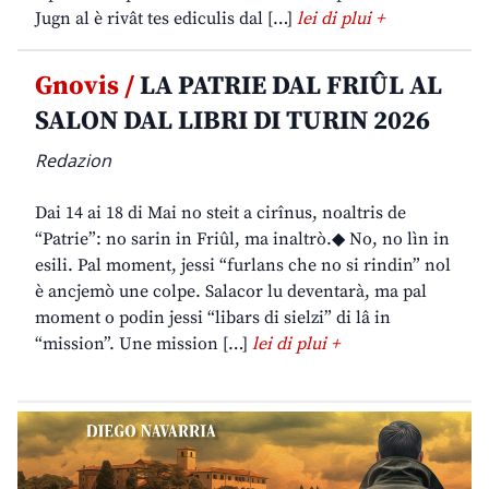
Jugn al è rivât tes ediculis dal […]
lei di plui +
Gnovis /
LA PATRIE DAL FRIÛL AL
SALON DAL LIBRI DI TURIN 2026
Redazion
Dai 14 ai 18 di Mai no steit a cirînus, noaltris de
“Patrie”: no sarin in Friûl, ma inaltrò.◆ No, no lìn in
esili. Pal moment, jessi “furlans che no si rindin” nol
è ancjemò une colpe. Salacor lu deventarà, ma pal
moment o podin jessi “libars di sielzi” di lâ in
“mission”. Une mission […]
lei di plui +