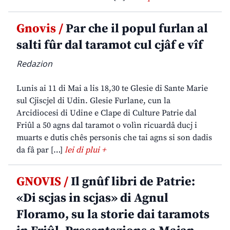
Gnovis /
Par che il popul furlan al
salti fûr dal taramot cul cjâf e vîf
Redazion
Lunis ai 11 di Mai a lis 18,30 te Glesie di Sante Marie
sul Cjiscjel di Udin. Glesie Furlane, cun la
Arcidiocesi di Udine e Clape di Culture Patrie dal
Friûl a 50 agns dal taramot o volìn ricuardâ ducj i
muarts e dutis chês personis che tai agns si son dadis
da fâ par […]
lei di plui +
GNOVIS /
Il gnûf libri de Patrie:
«Di scjas in scjas» di Agnul
Floramo, su la storie dai taramots