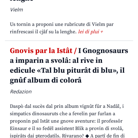
Vielm
Us tornin a proponi une rubricute di Vielm par
rinfrescasi il cjâf su la lenghe.
lei di plui +
Gnovis par la Istât /
I Gnognosaurs
a imparin a svolâ: al rive in
edicule «Tal blu piturât di blu», il
gnûf album di colorâ
Redazion
Daspò dal sucès dal prin album vignût fûr a Nadâl, i
simpatics dinosauruts che a fevelin par furlan a
proponin pal Istât une gnove aventure: il professôr
Einsaur e il so fedêl assistent Blik a provin di svolâ,
ispirâts dai pterodatils. Rivarano? ◆ A partî de fin di