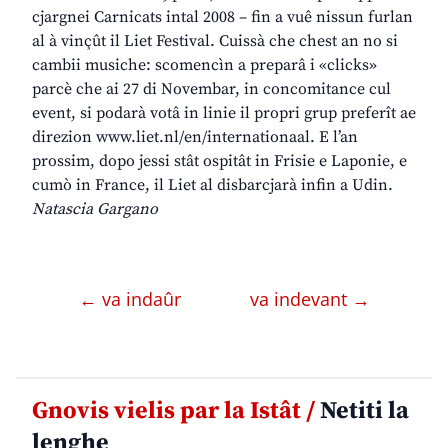
cjargnei Carnicats intal 2008 – fin a vuê nissun furlan
al à vinçût il Liet Festival. Cuissà che chest an no si
cambii musiche: scomencìn a preparâ i «clicks»
parcè che ai 27 di Novembar, in concomitance cul
event, si podarà votâ in linie il propri grup preferît ae
direzion
www.liet.nl/en/internationaal
. E l’an
prossim, dopo jessi stât ospitât in Frisie e Laponie, e
cumò in France, il Liet al disbarcjarà infin a Udin.
Natascia Gargano
← va indaûr
va indevant →
Gnovis vielis par la Istât /
Netiti la
lenghe