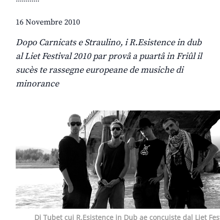
16 Novembre 2010
Dopo Carnicats e Straulino, i R.Esistence in dub
al Liet Festival 2010 par provâ a puartâ in Friûl il
sucès te rassegne europeane de musiche di
minorance
Dj Tubet cui R.Esistence in Dub ae concuiste dal Liet Fes