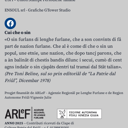
USPI – Union Stampe Periodiche Taliane
ENSOUL srl
-
Grafiche GTower Studio
Cui che o sin
«O sin furlans di lenghe furlane, che a son convints di fâ
part de nazion furlane. Che al è come dî che o sin un
popul, une etnie, une nazion, che dopo tancj parons, che
a àn balinât di chestis bandis dilunc i secui, cumò di cent
agns indaûr o sin cjapâts dentri tal tramai dal Stât talian».
(Pre Toni Beline, sul so prin editoriâl de “La Patrie dal
Friûl”, Dicembar 1978)
Progjet finanziât de ARLeF - Agjenzie Regjonâl pe Lenghe Furlane e de Regjon
Autonome Friûl-Vignesie Julie
ANNO 2025
– Contributi ricevuti da Clape di
Culture Patrie dal Friûl – c.f. 01299830305