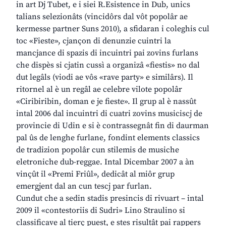
in art Dj Tubet, e i siei R.Esistence in Dub, unics
talians selezionâts (vincidôrs dal vôt popolâr ae
kermesse partner Suns 2010), a sfidaran i coleghis cul
toc «Fieste», cjançon di denunzie cuintri la
mancjance di spazis di incuintri pai zovins furlans
che dispès si cjatin cussì a organizâ «fiestis» no dal
dut legâls (viodi ae vôs «rave party» e similârs). Il
ritornel al è un regâl ae celebre vilote popolâr
«Ciribiribin, doman e je fieste». Il grup al è nassût
intal 2006 dal incuintri di cuatri zovins musiciscj de
provincie di Udin e si è contrassegnât fin di daurman
pal ûs de lenghe furlane, fondint elements classics
de tradizion popolâr cun stilemis de musiche
eletroniche dub-reggae. Intal Dicembar 2007 a àn
vinçût il «Premi Friûl», dedicât al miôr grup
emergjent dal an cun tescj par furlan.
Cundut che a sedin stadis presincis di rivuart – intal
2009 il «contestoriis di Sudri» Lino Straulino si
classificave al tierç puest, e stes risultât pai rappers