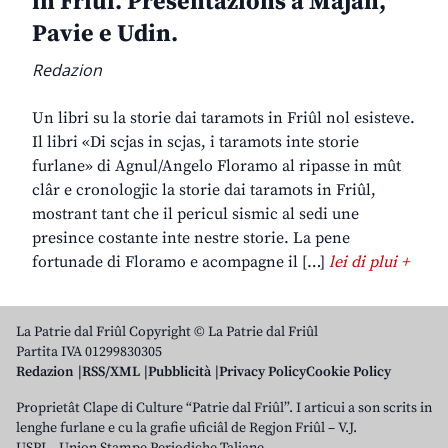
in Friûl. Presentazions a Majan,
Pavie e Udin.
Redazion
Un libri su la storie dai taramots in Friûl nol esisteve.
Il libri «Di scjas in scjas, i taramots inte storie
furlane» di Agnul/Angelo Floramo al ripasse in mût
clâr e cronologjic la storie dai taramots in Friûl,
mostrant tant che il pericul sismic al sedi une
presince costante inte nestre storie. La pene
fortunade di Floramo e acompagne il […]
lei di plui +
La Patrie dal Friûl Copyright © La Patrie dal Friûl
Partita IVA 01299830305
Redazion
RSS/XML
Pubblicità
Privacy Policy
Cookie Policy
Proprietât Clape di Culture “Patrie dal Friûl”. I articui a son scrits in
lenghe furlane e cu la grafie uficiâl de Regjon Friûl – V.J.