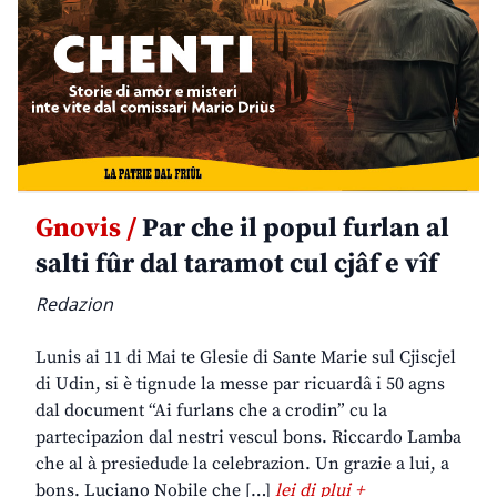
Gnovis /
Par che il popul furlan al
salti fûr dal taramot cul cjâf e vîf
Redazion
Lunis ai 11 di Mai te Glesie di Sante Marie sul Cjiscjel
di Udin, si è tignude la messe par ricuardâ i 50 agns
dal document “Ai furlans che a crodin” cu la
partecipazion dal nestri vescul bons. Riccardo Lamba
che al à presiedude la celebrazion. Un grazie a lui, a
bons. Luciano Nobile che […]
lei di plui +