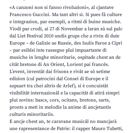
«A canzoni non si fanno rivoluzioni», al cjantave
Francesco Guccini. Ma tant altri sì. Si pues fâ culture
e integrazion, par esempli, a ritmi di buine musiche.
Viodi par crodi, ai 27 di Novembar a laran sù sul palc
dal Liet Festival 2010 undis grups che a rivin di dute
Europe – de Galizie ae Russie, des Isulis Faroe a Cipri
– par esibîsi inte rassegne plui impuartante di
musiche in lenghe minoritarie, ospitade chest an de
citât bretone di An Orient, Lorient pai francês.
L’event, inventât dai frisons e rivât ae sô setime
edizion (cul patrocini dal Consei di Europe e il
supuart tra chei altris de Arlef), si è concuistât
visibilitât internazionâl e la capacitât di atirâ simpri
plui zovins: bascs, cors, ocitans, bretons, sarts,
pronts a meti in melodie la anime di ancjetantis
culturis minoritariis.
E ancje chest an, te caravane musicâl no mancjarà
une rapresentance de Patrie: il rapper Mauro Tubetti,