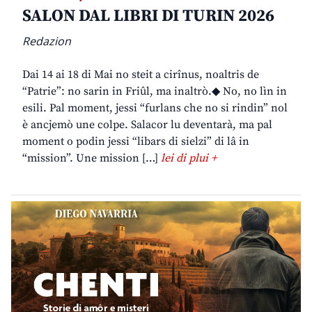
SALON DAL LIBRI DI TURIN 2026
Redazion
Dai 14 ai 18 di Mai no steit a cirînus, noaltris de
“Patrie”: no sarin in Friûl, ma inaltrò.◆ No, no lìn in
esili. Pal moment, jessi “furlans che no si rindin” nol
è ancjemò une colpe. Salacor lu deventarà, ma pal
moment o podin jessi “libars di sielzi” di lâ in
“mission”. Une mission […]
lei di plui +