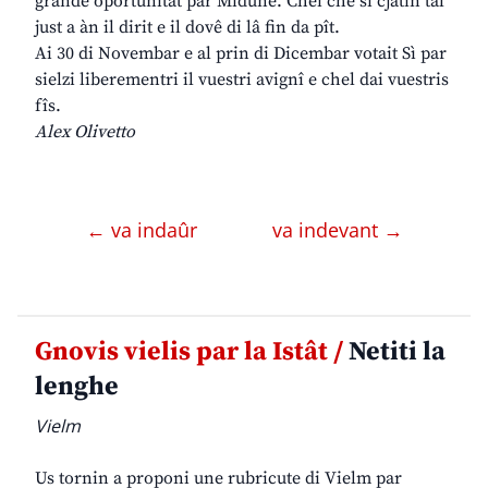
grande oportunitât par Midune. Chei che si cjatin tal
just a àn il dirit e il dovê di lâ fin da pît.
Ai 30 di Novembar e al prin di Dicembar votait Sì par
sielzi liberementri il vuestri avignî e chel dai vuestris
fîs.
Alex Olivetto
← va indaûr
va indevant →
Gnovis vielis par la Istât /
Netiti la
lenghe
Vielm
Us tornin a proponi une rubricute di Vielm par