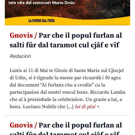
Gnovis /
Par che il popul furlan al
salti fûr dal taramot cul cjâf e vîf
Redazion
Lunis ai 11 di Mai te Glesie di Sante Marie sul Cjiscjel
di Udin, si è tignude la messe par ricuardâ i 50 agns
dal document “Ai furlans che a crodin” cu la
partecipazion dal nestri vescul bons. Riccardo Lamba
che al à presiedude la celebrazion. Un grazie a lui, a
bons. Luciano Nobile che […]
lei di plui +
Gnovis /
Par che il popul furlan al