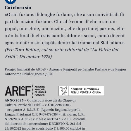
Cui che o sin
«O sin furlans di lenghe furlane, che a son convints di fâ
part de nazion furlane. Che al è come dî che o sin un
popul, une etnie, une nazion, che dopo tancj parons, che
a àn balinât di chestis bandis dilunc i secui, cumò di cent
agns indaûr o sin cjapâts dentri tal tramai dal Stât talian».
(Pre Toni Beline, sul so prin editoriâl de “La Patrie dal
Friûl”, Dicembar 1978)
Progjet finanziât de ARLeF - Agjenzie Regjonâl pe Lenghe Furlane e de Regjon
Autonome Friûl-Vignesie Julie
ANNO 2025
– Contributi ricevuti da Clape di
Culture Patrie dal Friûl – c.f. 01299830305
– erogante: A.R.L.E.F. (Agenzia Regionale per la
Lingua Friulana) C.F. 94094780304 • rif. norm. L.R.
N.29/2007 ART.23 c.2 bis e ART.24 c.7 e 10 • estremi
del decreto di concessione: DECRETO N. 261 del
25/10/2022 importo contributo € 3.500,00 (saldo) in