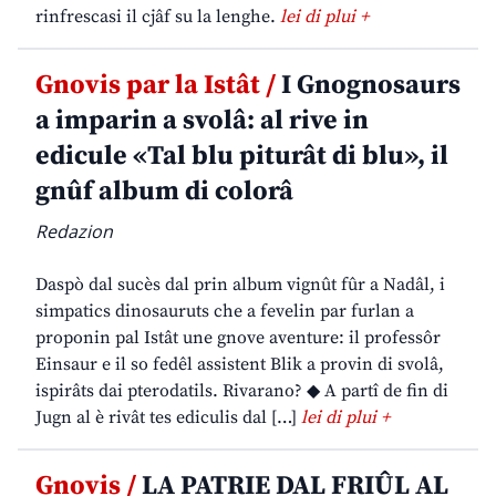
rinfrescasi il cjâf su la lenghe.
lei di plui +
Gnovis par la Istât /
I Gnognosaurs
a imparin a svolâ: al rive in
edicule «Tal blu piturât di blu», il
gnûf album di colorâ
Redazion
Daspò dal sucès dal prin album vignût fûr a Nadâl, i
simpatics dinosauruts che a fevelin par furlan a
proponin pal Istât une gnove aventure: il professôr
Einsaur e il so fedêl assistent Blik a provin di svolâ,
ispirâts dai pterodatils. Rivarano? ◆ A partî de fin di
Jugn al è rivât tes ediculis dal […]
lei di plui +
Gnovis /
LA PATRIE DAL FRIÛL AL