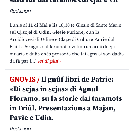
salti fûr dal taramot cul cjâf e vîf
Redazion
Lunis ai 11 di Mai a lis 18,30 te Glesie di Sante Marie
sul Cjiscjel di Udin. Glesie Furlane, cun la
Arcidiocesi di Udine e Clape di Culture Patrie dal
Friûl a 50 agns dal taramot o volìn ricuardâ ducj i
muarts e dutis chês personis che tai agns si son dadis
da fâ par […]
lei di plui +
GNOVIS /
Il gnûf libri de Patrie:
«Di scjas in scjas» di Agnul
Floramo, su la storie dai taramots
in Friûl. Presentazions a Majan,
Pavie e Udin.
Redazion