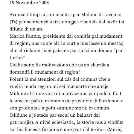
19 Novembre 2008
Aromai i timps a son madûrs par Midune di Livence
(Tv) par scomençâ a tirâ dongje i risultâts dal lavôr fat
dilunc di un an.
Marica Fantuz, presidente dal comitât pal mudament
di regjon, nus conte alc in curt e nus lasse un messaç
che al riclame i siei paisans par sielzi un doman “par
furlan”.
Cualis sono lis motivazions che us an sburtât a
domandâ il mudament di regjon?
Poiant la mê atenzion sul câs dai comuns che a
vuelin mudâ regjon mi sei inacuarte che ancje
Midune al à une vore di motivazions par podêlu fâ. I
leams cui paîs confinants de provincie di Pordenon a
son profonts e a poin suntune storie in comun
(Midune e je stade par secui un baluart dai
patriarcjis). A nivel eclesiastic, la storie nus à viodûts
sot lis diocesis furlanis e une part dal teritori (Muris)