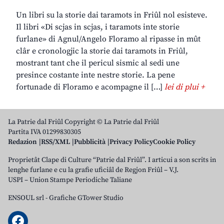
Un libri su la storie dai taramots in Friûl nol esisteve.
Il libri «Di scjas in scjas, i taramots inte storie
furlane» di Agnul/Angelo Floramo al ripasse in mût
clâr e cronologjic la storie dai taramots in Friûl,
mostrant tant che il pericul sismic al sedi une
presince costante inte nestre storie. La pene
fortunade di Floramo e acompagne il […]
lei di plui +
La Patrie dal Friûl Copyright © La Patrie dal Friûl
Partita IVA 01299830305
Redazion
RSS/XML
Pubblicità
Privacy Policy
Cookie Policy
Proprietât Clape di Culture “Patrie dal Friûl”. I articui a son scrits in
lenghe furlane e cu la grafie uficiâl de Regjon Friûl – V.J.
USPI – Union Stampe Periodiche Taliane
ENSOUL srl
-
Grafiche GTower Studio