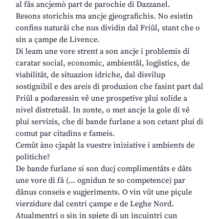
al fâs ancjemò part de parochie di Dazzanel.
Resons storichis ma ancje gjeografichis. No esistin
confins naturâi che nus dividin dal Friûl, stant che o
sin a çampe de Livence.
Di leam une vore strent a son ancje i problemis di
caratar social, economic, ambientâl, logjistics, de
viabilitât, de situazion idriche, dal disvilup
sostignibil e des areis di produzion che fasint part dal
Friûl a podaressin vê une prospetive plui solide a
nivel distretuâl. In zonte, o met ancje la gole di vê
plui servizis, che di bande furlane a son cetant plui di
comut par citadins e fameis.
Cemût àno cjapât la vuestre iniziative i ambients de
politiche?
De bande furlane si son ducj complimentâts e dâts
une vore di fâ (… ognidun te so competence) par
dânus conseis e sugjeriments. O vin vût une piçule
vierzidure dal centri çampe e de Leghe Nord.
Atualmentri o sin in spiete di un incuintri cun