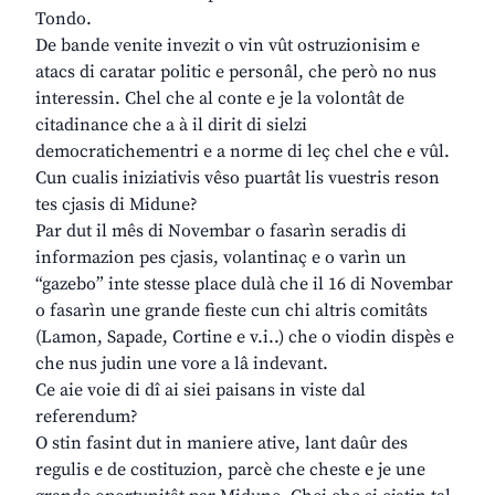
Tondo.
De bande venite invezit o vin vût ostruzionisim e
atacs di caratar politic e personâl, che però no nus
interessin. Chel che al conte e je la volontât de
citadinance che a à il dirit di sielzi
democratichementri e a norme di leç chel che e vûl.
Cun cualis iniziativis vêso puartât lis vuestris reson
tes cjasis di Midune?
Par dut il mês di Novembar o fasarìn seradis di
informazion pes cjasis, volantinaç e o varìn un
“gazebo” inte stesse place dulà che il 16 di Novembar
o fasarìn une grande fieste cun chi altris comitâts
(Lamon, Sapade, Cortine e v.i..) che o viodin dispès e
che nus judin une vore a lâ indevant.
Ce aie voie di dî ai siei paisans in viste dal
referendum?
O stin fasint dut in maniere ative, lant daûr des
regulis e de costituzion, parcè che cheste e je une