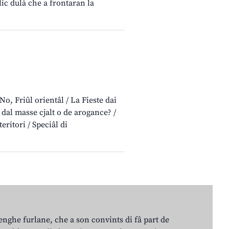
ic dulà che a frontaran la
, Friûl orientâl / La Fieste dai
dal masse cjalt o de arogance? /
eritori / Speciâl di
lenghe furlane, che a son convints di fâ part de