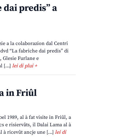
dai predis” a
zie a la colaborazion dal Centri
 dvd “La fabriche dai predis” di
, Glesie Furlane e
al […]
lei di plui +
 in Friûl
 1989, al à fat visite in Friûl, a
s e risiervâts, il Dalai Lama al à
al à ricevût ancje une […]
lei di