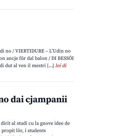
e di no / VIERTIDURE – L’Udin no
on ancje fûr dal balon / DI BESSÔI
i dut al ven il mestri […]
lei di
 no dai cjampanii
 dirit al studi cu la gnove idee de
propit lôr, i students