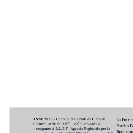
ANNO 2025
– Contributi ricevuti da Clape di
La Patrie
Culture Patrie dal Friûl – c.f. 01299830305
Partita 
– erogante: A.R.L.E.F. (Agenzia Regionale per la
Redazio