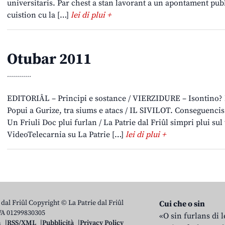
universitaris. Par chest a stan lavorant a un apontament publ
cuistion cu la […]
lei di plui +
Otubar 2011
............
EDITORIÂL – Principi e sostance / VIERZIDURE – Isontino? No
Popui a Gurize, tra siums e atacs / IL SIVILOT. Conseguencis 
Un Friuli Doc plui furlan / La Patrie dal Friûl simpri plui sul t
VideoTelecarnia su La Patrie […]
lei di plui +
 dal Friûl Copyright © La Patrie dal Friûl
Cui che o sin
IVA 01299830305
«O sin furlans di 
n
RSS/XML
Pubblicità
Privacy Policy