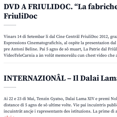
DVD A FRIULIDOC. “La fabriche 
FriuliDoc
............
Vinars 14 di Setembar li dal Cine Centrâl FriuliDoc 2012, gra
Espressions Cinematografichis, al ospite la presentazion dal
pre Antoni Beline. Pai 5 agns de sô muart, La Patrie dal Friûl
VideoTeleCarnia a àn volût memoreâlu cun chest video che 
INTERNAZIONÂL – Il Dalai Lama
............
Ai 22 e 23 di Mai, Tenzin Gyatso, Dalai Lama XIV e premi Nobel
distance di 5 agns de sô ultime volte. Vie pai incuintris public
incuintrât ancje i rapresentants des istituzions. La prime dì 