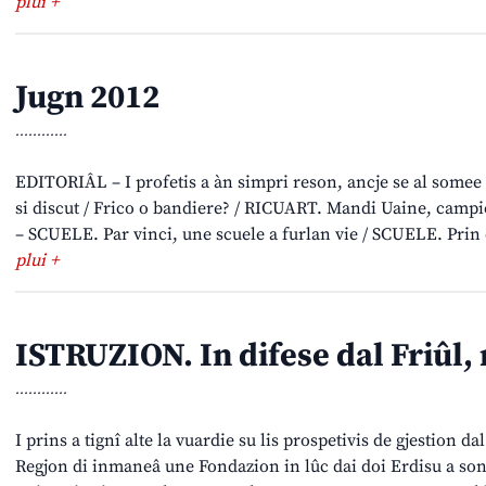
plui +
Jugn 2012
............
EDITORIÂL – I profetis a àn simpri reson, ancje se al some
si discut / Frico o bandiere? / RICUART. Mandi Uaine, campi
– SCUELE. Par vinci, une scuele a furlan vie / SCUELE. Prin d
plui +
ISTRUZION. In difese dal Friûl,
............
I prins a tignî alte la vuardie su lis prospetivis de gjestion dal
Regjon di inmaneâ une Fondazion in lûc dai doi Erdisu a son 