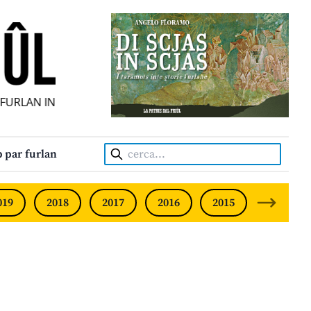
FURLAN INDIPENDENT • INDEPENDENT FRIULIAN MONTHLY •
Cerca:
 par furlan
019
2018
2017
2016
2015
2014