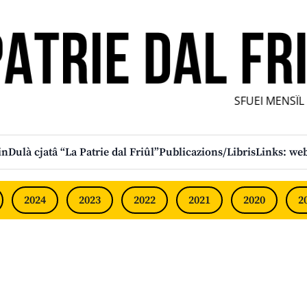
SFUEI MENSÎL 
in
Dulà cjatâ “La Patrie dal Friûl”
Publicazions/Libris
Links: web
2024
2023
2022
2021
2020
2