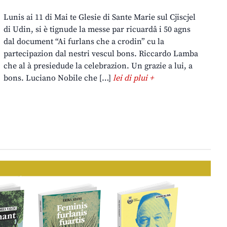
Lunis ai 11 di Mai te Glesie di Sante Marie sul Cjiscjel
di Udin, si è tignude la messe par ricuardâ i 50 agns
dal document “Ai furlans che a crodin” cu la
partecipazion dal nestri vescul bons. Riccardo Lamba
che al à presiedude la celebrazion. Un grazie a lui, a
bons. Luciano Nobile che […]
lei di plui +