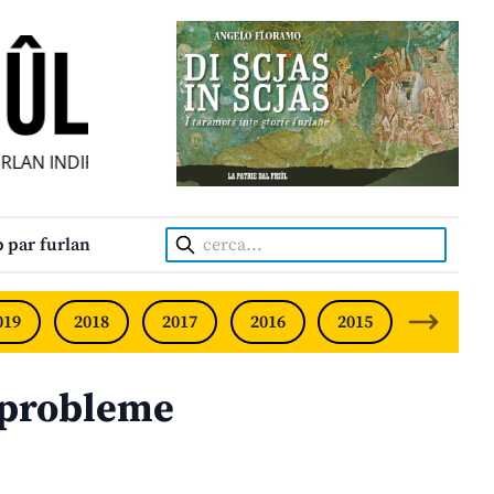
AN INDIPENDENT • INDEPENDENT FRIULIAN MONTHLY • NEO
Cerca:
 par furlan
019
2018
2017
2016
2015
2014
l probleme