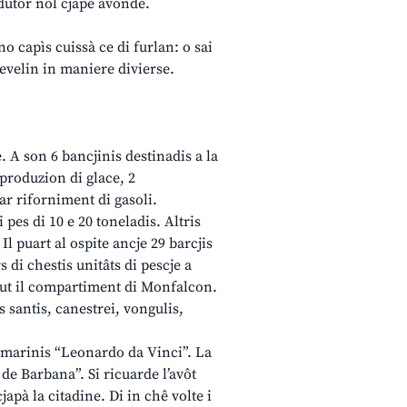
dutôr nol cjape avonde.
no capìs cuissà ce di furlan: o sai
fevelin in maniere divierse.
. A son 6 bancjinis destinadis a la
 produzion di glace, 2
par riforniment di gasoli.
pes di 10 e 20 toneladis. Altris
Il puart al ospite ancje 29 barcjis
 di chestis unitâts di pescje a
 dut il compartiment di Monfalcon.
is santis, canestrei, vongulis,
ts marinis “Leonardo da Vinci”. La
de Barbana”. Si ricuarde l’avôt
japà la citadine. Di in chê volte i