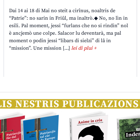
Dai 14 ai 18 di Mai no steit a cirînus, noaltris de
“Patrie”: no sarin in Friûl, ma inaltrò.◆ No, no lìn in
esili. Pal moment, jessi “furlans che no si rindin” nol
è ancjemò une colpe. Salacor lu deventarà, ma pal
moment o podin jessi “libars di sielzi” di lâ in
“mission”. Une mission […]
lei di plui +