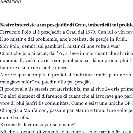
Redazion
Nestre interviste a un pescjadôr di Grau, imberdeât tai probl
Ferruccio Polo al è pescjadôr a Grau dal 1979. Cun lui o vin feve
il so mistîr e dai problemis, ancje resints, de pescje in Friûl.
Siôr Polo, cemût isal gambiât il mistîr di une volte a vuê?
Cuant che jo o ai tacât, dal ’79, si leve in mâr cuant che al cricav
dopomisdì, vuê i oraris a son gambiâts par dâ un prodot plui fre
buinore e si torne a siet e mieze.
Alore rispiet a timp fa il prodot al è adiriture miôr, par une vo
mangjave miôr” no puedin dîlu pal pescjât…
Il prodot al à lis stessis carateristichis, ma al rive 24 oris prim
Un altri element di difarence di cuant che al lavorave gno par
vore di plui jenfri lis comunitâts. Cumò e esist une uniche OP
Chioggia a Monfalcon, passant par Maran e Grau. Une volte jenf
dome barufis.
E trops dîs lavoraiso par setemane?
Nô che si ocupìn di vongulis e fasolaris – jo in particolâr o soi 