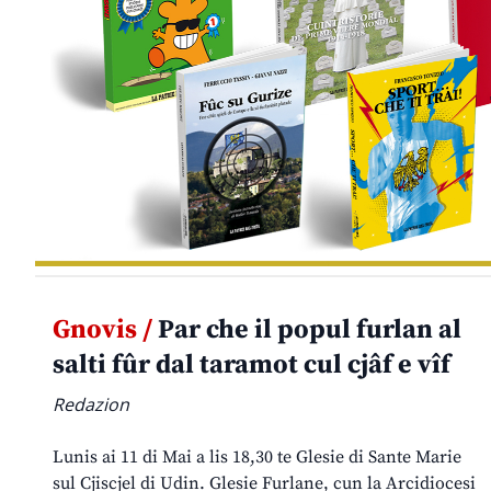
Gnovis /
Par che il popul furlan al
salti fûr dal taramot cul cjâf e vîf
Redazion
Lunis ai 11 di Mai a lis 18,30 te Glesie di Sante Marie
sul Cjiscjel di Udin. Glesie Furlane, cun la Arcidiocesi