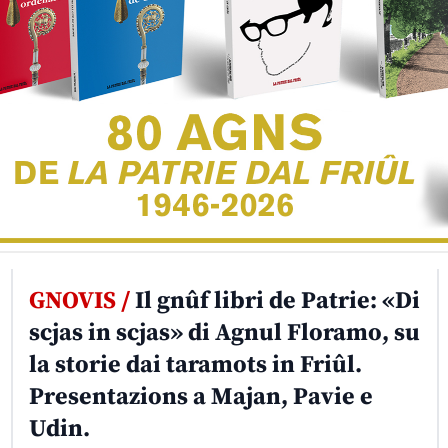
GNOVIS /
Il gnûf libri de Patrie: «Di
scjas in scjas» di Agnul Floramo, su
la storie dai taramots in Friûl.
Presentazions a Majan, Pavie e
Udin.