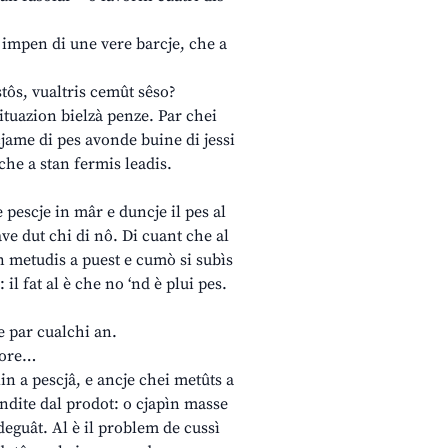
 impen di une vere barcje, che a
ostôs, vualtris cemût sêso?
situazion bielzà penze. Par chei
 cjame di pes avonde buine di jessi
che a stan fermis leadis.
 pescje in mâr e duncje il pes al
ave dut chi di nô. Di cuant che al
 àn metudis a puest e cumò si subìs
l fat al è che no ‘nd è plui pes.
e par cualchi an.
alore…
lin a pescjâ, e ancje chei metûts a
endite dal prodot: o cjapìn masse
eguât. Al è il problem de cussì