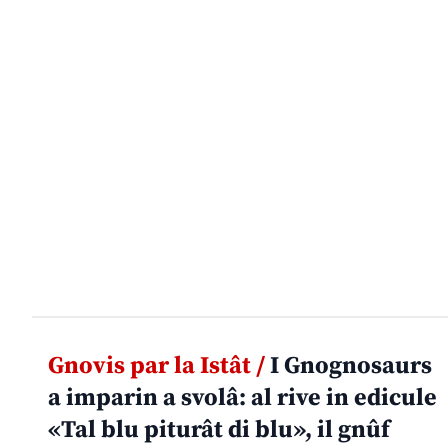
Gnovis par la Istât /
I Gnognosaurs
a imparin a svolâ: al rive in edicule
«Tal blu piturât di blu», il gnûf