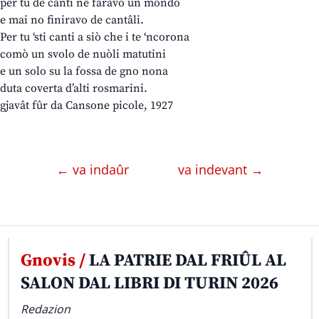
per tu de canti ne faravo un mondo
e mai no finiravo de cantâli.
Per tu ‘sti canti a siò che i te ‘ncorona
comò un svolo de nuòli matutini
e un solo su la fossa de gno nona
duta coverta d’alti rosmarini.
gjavât fûr da Cansone picole, 1927
← va indaûr
va indevant →
Gnovis /
LA PATRIE DAL FRIÛL AL
SALON DAL LIBRI DI TURIN 2026
Redazion