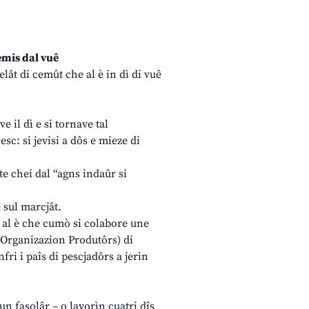
emis dal vuê
lât di cemût che al è in dì di vuê
e il dì e si tornave tal
sc: si jevisi a dôs e mieze di
lte chei dal “agns indaûr si
e sul marcjât.
i al è che cumò si colabore une
 (Organizazion Produtôrs) di
ri i paîs di pescjadôrs a jerin
un fasolâr – o lavorìn cuatri dîs