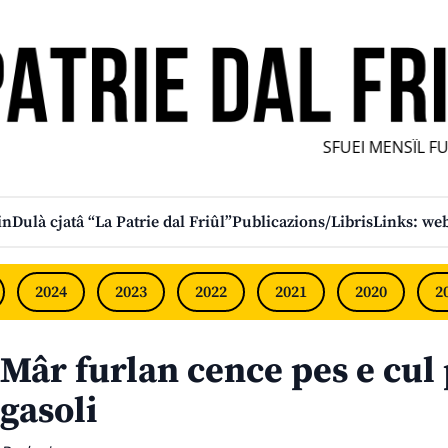
SFUEI MENSÎL FURL
in
Dulà cjatâ “La Patrie dal Friûl”
Publicazions/Libris
Links: web
2024
2023
2022
2021
2020
2
Mâr furlan cence pes e cu
gasoli