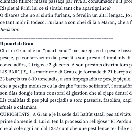
clamade filiere: masse passaçs par rivâ al consumadôr e il pro
Rispiet al Friûl lui ce si sintial tant che apartignince?
O disarès che no si sintìn furlans, o fevelin un altri lengaç. Jo 
ce tant miôr il todesc. Furlans a son chei di là a Maran, che a 
Redazion
________________________________________________
Il puart di Grau
Chel di Grau al è un “puart canâl” par barcjis cu la pescje basse
pescje, pe conservazion dal pescjât a son presint 4 implants di
conzeladôrs, 2 frigos e 2 glaceris. A son presints distributôrs 
LIS BARCJIS_ La marinerie di Grau e je formade di 21 barcjis di 
23 barcjis tra 6-10 toneladis, a son impegnadis te pescje piçule. 
che a pescjin moluscs cu la draghe “turbo soffiante”, i armadôrs
son dâts dongje intun consorzi di gjestion che al cjape dentri
Lis cualitâts di pes plui pescjadis a son: passaris, fasolârs, cap
sfueis e calamârs.
CURIOSITÂTS_ A Grau e je la sede dal Istitût statâl pes ativitâ
prime domenie di Lui si ten la procession religjose “El Perdon 
che al cole ogni an dal 1237 cunt che une pestilence teribile e c