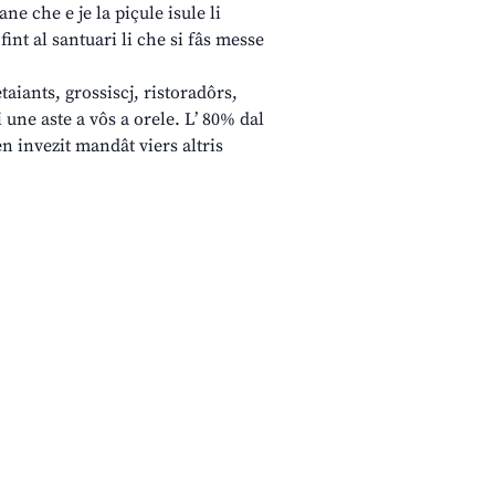
ne che e je la piçule isule li
fint al santuari li che si fâs messe
aiants, grossiscj, ristoradôrs,
i une aste a vôs a orele. L’ 80% dal
en invezit mandât viers altris