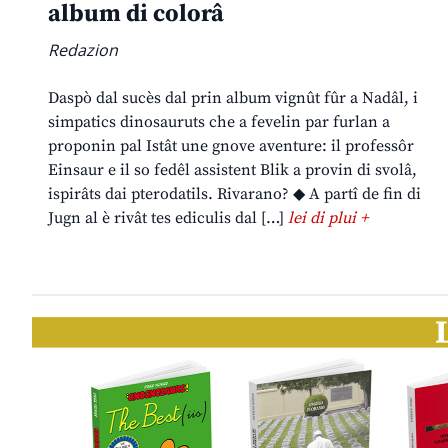
album di colorâ
Redazion
Daspò dal sucès dal prin album vignût fûr a Nadâl, i
simpatics dinosauruts che a fevelin par furlan a
proponin pal Istât une gnove aventure: il professôr
Einsaur e il so fedêl assistent Blik a provin di svolâ,
ispirâts dai pterodatils. Rivarano? ◆ A partî de fin di
Jugn al è rivât tes ediculis dal […]
lei di plui +