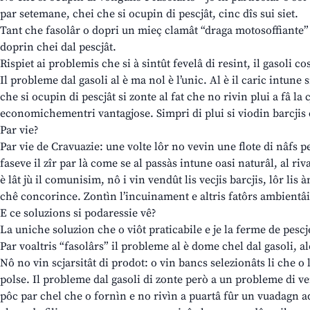
par setemane, chei che si ocupin di pescjât, cinc dîs sui siet.
Tant che fasolâr o dopri un mieç clamât “draga motosoffiante”
doprin chei dal pescjât.
Rispiet ai problemis che si à sintût fevelâ di resint, il gasoli c
Il probleme dal gasoli al è ma nol è l’unic. Al è il caric intune 
che si ocupin di pescjât si zonte al fat che no rivin plui a fâ la
economichementri vantagjose. Simpri di plui si viodin barcjis 
Par vie?
Par vie de Cravuazie: une volte lôr no vevin une flote di nâfs pe
faseve il zîr par là come se al passàs intune oasi naturâl, al riv
è lât jù il comunisim, nô i vin vendût lis vecjis barcjis, lôr lis
chê concorince. Zontìn l’incuinament e altris fatôrs ambientâi: i
E ce soluzions si podaressie vê?
La uniche soluzion che o viôt praticabile e je la ferme de pescj
Par voaltris “fasolârs” il probleme al è dome chel dal gasoli, 
Nô no vin scjarsitât di prodot: o vin bancs selezionâts li che o 
polse. Il probleme dal gasoli di zonte però a un probleme di v
pôc par chel che o fornìn e no rivìn a puartâ fûr un vuadagn ad