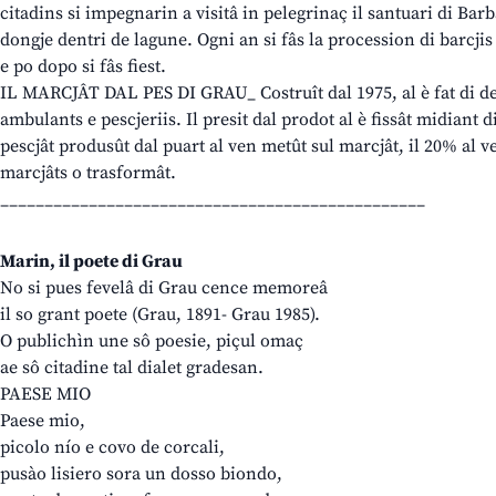
citadins si impegnarin a visitâ in pelegrinaç il santuari di Barba
dongje dentri de lagune. Ogni an si fâs la procession di barcjis 
e po dopo si fâs fiest.
IL MARCJÂT DAL PES DI GRAU_ Costruît dal 1975, al è fat di det
ambulants e pescjeriis. Il presit dal prodot al è fissât midiant d
pescjât produsût dal puart al ven metût sul marcjât, il 20% al v
marcjâts o trasformât.
________________________________________________
Marin, il poete di Grau
No si pues fevelâ di Grau cence memoreâ
il so grant poete (Grau, 1891- Grau 1985).
O publichìn une sô poesie, piçul omaç
ae sô citadine tal dialet gradesan.
PAESE MIO
Paese mio,
picolo nío e covo de corcali,
pusào lisiero sora un dosso biondo,