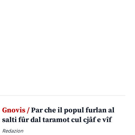
Gnovis /
Par che il popul furlan al
salti fûr dal taramot cul cjâf e vîf
Redazion