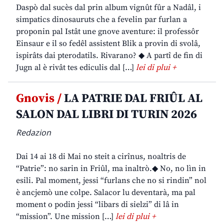
Daspò dal sucès dal prin album vignût fûr a Nadâl, i
simpatics dinosauruts che a fevelin par furlan a
proponin pal Istât une gnove aventure: il professôr
Einsaur e il so fedêl assistent Blik a provin di svolâ,
ispirâts dai pterodatils. Rivarano? ◆ A partî de fin di
Jugn al è rivât tes ediculis dal […]
lei di plui +
Gnovis /
LA PATRIE DAL FRIÛL AL
SALON DAL LIBRI DI TURIN 2026
Redazion
Dai 14 ai 18 di Mai no steit a cirînus, noaltris de
“Patrie”: no sarin in Friûl, ma inaltrò.◆ No, no lìn in
esili. Pal moment, jessi “furlans che no si rindin” nol
è ancjemò une colpe. Salacor lu deventarà, ma pal
moment o podin jessi “libars di sielzi” di lâ in
“mission”. Une mission […]
lei di plui +