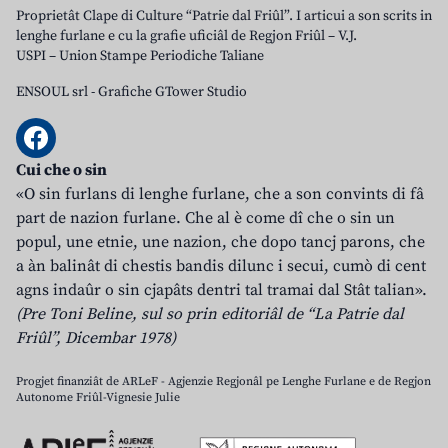
Proprietât Clape di Culture “Patrie dal Friûl”. I articui a son scrits in
lenghe furlane e cu la grafie uficiâl de Regjon Friûl – V.J.
USPI – Union Stampe Periodiche Taliane
ENSOUL srl
-
Grafiche GTower Studio
Cui che o sin
«O sin furlans di lenghe furlane, che a son convints di fâ
part de nazion furlane. Che al è come dî che o sin un
popul, une etnie, une nazion, che dopo tancj parons, che
a àn balinât di chestis bandis dilunc i secui, cumò di cent
agns indaûr o sin cjapâts dentri tal tramai dal Stât talian».
(Pre Toni Beline, sul so prin editoriâl de “La Patrie dal
Friûl”, Dicembar 1978)
Progjet finanziât de ARLeF - Agjenzie Regjonâl pe Lenghe Furlane e de Regjon
Autonome Friûl-Vignesie Julie