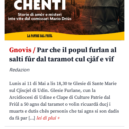
Gnovis /
Par che il popul furlan al
salti fûr dal taramot cul cjâf e vîf
Redazion
Lunis ai 11 di Mai a lis 18,30 te Glesie di Sante Marie
sul Cjiscjel di Udin. Glesie Furlane, cun la
Arcidiocesi di Udine e Clape di Culture Patrie dal
Friûl a 50 agns dal taramot o volìn ricuardâ ducj i
muarts e dutis chês personis che tai agns si son dadis
da fâ par […]
lei di plui +