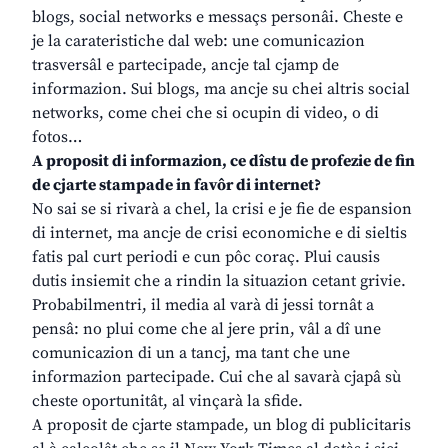
blogs, social networks e messaçs personâi. Cheste e
je la carateristiche dal web: une comunicazion
trasversâl e partecipade, ancje tal cjamp de
informazion. Sui blogs, ma ancje su chei altris social
networks, come chei che si ocupin di video, o di
fotos…
A proposit di informazion, ce dîstu de profezie de fin
de cjarte stampade in favôr di internet?
No sai se si rivarà a chel, la crisi e je fie de espansion
di internet, ma ancje de crisi economiche e di sieltis
fatis pal curt periodi e cun pôc coraç. Plui causis
dutis insiemit che a rindin la situazion cetant grivie.
Probabilmentri, il media al varà di jessi tornât a
pensâ: no plui come che al jere prin, vâl a dî une
comunicazion di un a tancj, ma tant che une
informazion partecipade. Cui che al savarà cjapâ sù
cheste oportunitât, al vinçarà la sfide.
A proposit de cjarte stampade, un blog di publicitaris