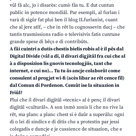
vûl fâ alc, jo i disarès: cumò fâs tu. E dut cuntun
public in potence mondiâl. Par esempli, al furlan i
varà di sigûr fat plui ben il blog ILfurlanist, cuant
che al jere atîf, – che in rêt lu cognossevin ducj – che
tantis trasmissions radio o televisivis fatis cuntune
grande spese di bêçs e di contribûts.
A fâi cuintri a dutis chestis bielis robis al è il pês dal
Digital Divide (vâl a dî, il divari digjitâl fra cui che al
à a disposizion lis gnovis tecnologjiis, tant che
internet, e cui no)… Tu tu âs ancje colaborât come
consulent al progjet wi-fi (acès libar ae rêt cence fîl)
dal Comun di Pordenon. Cemût ise la situazion in
Friûl?
Plui che il divari digjitâl «tecnic» al è penç il divari
digjitâl «culturâl». A son inmò zonis li che no rive la
rêt, ma planc a planc chest si è daûr a superâlu: ogni
dì o lei di sindics e di ditis che a protestin par jessi
colegadis e duncje e je cussience de situazion, che e