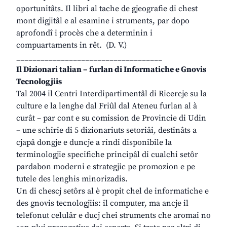
oportunitâts. Il libri al tache de gjeografie di chest
mont digjitâl e al esamine i struments, par dopo
aprofondî i procès che a determinin i
compuartaments in rêt. (D. V.)
____________________________________
Il Dizionari talian – furlan di Informatiche e Gnovis
Tecnologjiis
Tal 2004 il Centri Interdipartimentâl di Ricercje su la
culture e la lenghe dal Friûl dal Ateneu furlan al à
curât – par cont e su comission de Provincie di Udin
– une schirie di 5 dizionariuts setoriâi, destinâts a
cjapâ dongje e duncje a rindi disponibile la
terminologjie specifiche principâl di cualchi setôr
pardabon moderni e strategjic pe promozion e pe
tutele des lenghis minorizadis.
Un di chescj setôrs al è propit chel de informatiche e
des gnovis tecnologjiis: il computer, ma ancje il
telefonut celulâr e ducj chei struments che aromai no