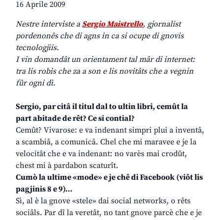
16 Aprile 2009
Nestre interviste a
Sergio Maistrello
, gjornalist
pordenonês che di agns in ca si ocupe di gnovis
tecnologjiis.
I vin domandât un orientament tal mâr di internet:
tra lis robis che za a son e lis novitâts che a vegnin
fûr ogni dì.
Sergio, par citâ il titul dal to ultin libri, cemût la
part abitade de rêt? Ce si contial?
Cemût? Vivarose: e va indenant simpri plui a inventâ,
a scambiâ, a comunicâ. Chel che mi maravee e je la
velocitât che e va indenant: no varès mai crodût,
chest mi à pardabon scaturît.
Cumò la ultime «mode» e je chê di Facebook (viôt lis
pagjinis 8 e 9)…
Sì, al è la gnove «stele» dai social networks, o rêts
sociâls. Par dî la veretât, no tant gnove parcè che e je