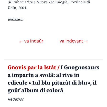
di Informatica e Nuove Tecnologie
, Provincie di
Udin, 2004.
Redazion
← va indaûr
va indevant →
Gnovis par la Istât /
I Gnognosaurs
a imparin a svolâ: al rive in
edicule «Tal blu piturât di blu», il
gnûf album di colorâ
Redazion