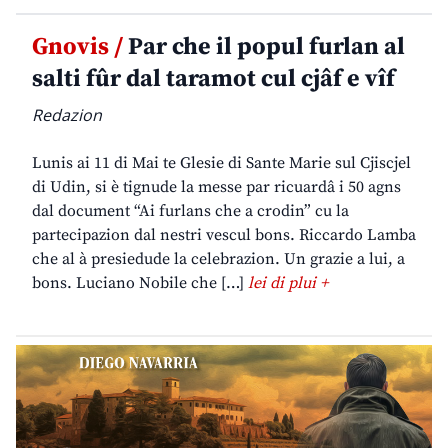
Gnovis /
Par che il popul furlan al
salti fûr dal taramot cul cjâf e vîf
Redazion
Lunis ai 11 di Mai te Glesie di Sante Marie sul Cjiscjel
di Udin, si è tignude la messe par ricuardâ i 50 agns
dal document “Ai furlans che a crodin” cu la
partecipazion dal nestri vescul bons. Riccardo Lamba
che al à presiedude la celebrazion. Un grazie a lui, a
bons. Luciano Nobile che […]
lei di plui +