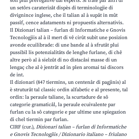
son plui prerogative dai esperts. Si trate par altri di
un setôrs caraterizât dispès di terminologjie di
divignince inglese, che il talian al à supât in mût
passîf, cence adataments ni propuestis alternativis.
Il Dizionari talian – furlan di Informatiche e Gnovis
Tecnologjiis al à il mert di vê cirût subit une posizion
avonde ecuilibrade: di une bande al à sfrutât plui
pussibil lis potenzialitâts de lenghe furlane, di chê
altre però al à sielzût di no distacâsi masse di un
lengaç che al è jentrât ad in plen aromai tai discors
de int.
Il dizionari (847 tiermins, un centenâr di pagjinis) al
è struturât tal classic ordin alfabetic e al presente, tal
ordin: la peraule taliane, la scurtadure de sô
categorie gramaticâl, la peraule ecuivalente par
furlan cu la sô categorie e par ultime une spiegazion
di chel tiermin par furlan.
CIRF (cur.),
Dizionari talian – furlan di Informatiche
e Gnovis Tecnologjiis / Dizionario italiano – friulano