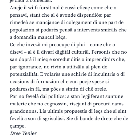
je daûr a comedâsi.
Ancje il wi-fi forsit nol è cussì eficaç come che o
pensavi, stant che al è avonde dispendiôs: par
rimedeâ ae mancjance di colegament di une part de
popolazion si podarès pensâ a intervents smirâts che
a domandin mancul bêçs.
Ce che invezit mi preocupe di plui – come che o
disevi – al è il divari digjitâl culturâl. Personis che no
san doprâ il mieç e soredut ditis o imprenditôrs che,
par ignorance, no rivin a utilizâlu al plen de
potenzialitât. E volarès une schirie di incuintris o di
ocasions di formazion che cun pocje spese si
podaressin fâ, ma pôcs a sintin di chê orele.
Par no fevelâ dai politics: a stan legjiferant suntune
materie che no cognossin, riscjant di procurâ dams
grandonons. Lis ultimis propuestis di leçs che si sint
fevelâ a son di sgrisulâsi. Sie di bande de drete che de
çampe.
Dree Venier