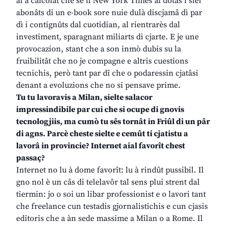
al à calcolât che se il New York Times al dotàs i siei
abonâts di un e-book sore nuie dulà discjamâ dì par
dì i contignûts dal cuotidian, al rientrarès dal
investiment, sparagnant miliarts di cjarte. E je une
provocazion, stant che a son inmò dubis su la
fruibilitât che no je compagne e altris cuestions
tecnichis, però tant par dî che o podaressin cjatâsi
denant a evoluzions che no si pensave prime.
Tu tu lavoravis a Milan, sielte salacor
impressindibile par cui che si ocupe di gnovis
tecnologjiis, ma cumò tu sês tornât in Friûl di un pâr
di agns. Parcè cheste sielte e cemût ti cjatistu a
lavorâ in provincie? Internet aial favorît chest
passaç?
Internet no lu à dome favorît: lu à rindût pussibil. Il
gno nol è un câs di telelavôr tal sens plui strent dal
tiermin: jo o soi un libar professionist e o lavori tant
che freelance cun testadis gjornalistichis e cun cjasis
editoris che a àn sede massime a Milan o a Rome. Il