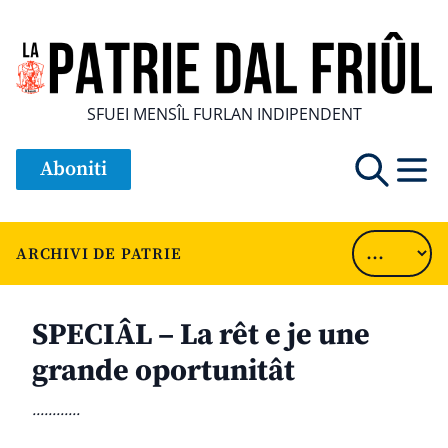
SFUEI MENSÎL FURLAN INDIPENDENT
Aboniti
ARCHIVI DE PATRIE
SPECIÂL – La rêt e je une
grande oportunitât
............