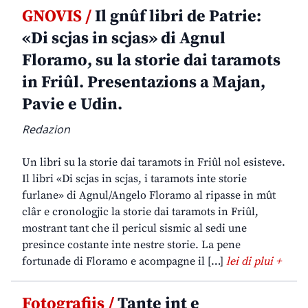
GNOVIS /
Il gnûf libri de Patrie:
«Di scjas in scjas» di Agnul
Floramo, su la storie dai taramots
in Friûl. Presentazions a Majan,
Pavie e Udin.
Redazion
Un libri su la storie dai taramots in Friûl nol esisteve.
Il libri «Di scjas in scjas, i taramots inte storie
furlane» di Agnul/Angelo Floramo al ripasse in mût
clâr e cronologjic la storie dai taramots in Friûl,
mostrant tant che il pericul sismic al sedi une
presince costante inte nestre storie. La pene
fortunade di Floramo e acompagne il […]
lei di plui +
Fotografiis /
Tante int e