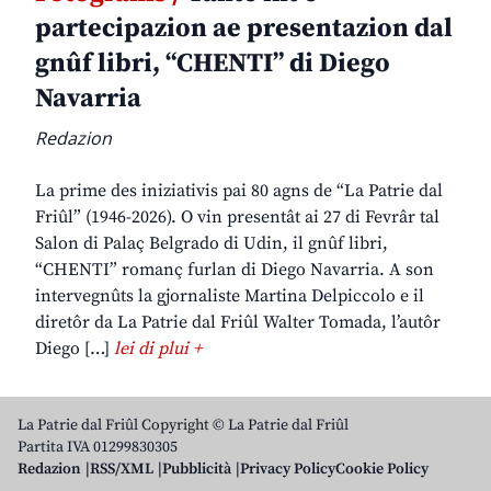
partecipazion ae presentazion dal
gnûf libri, “CHENTI” di Diego
Navarria
Redazion
La prime des iniziativis pai 80 agns de “La Patrie dal
Friûl” (1946-2026). O vin presentât ai 27 di Fevrâr tal
Salon di Palaç Belgrado di Udin, il gnûf libri,
“CHENTI” romanç furlan di Diego Navarria. A son
intervegnûts la gjornaliste Martina Delpiccolo e il
diretôr da La Patrie dal Friûl Walter Tomada, l’autôr
Diego […]
lei di plui +
La Patrie dal Friûl Copyright © La Patrie dal Friûl
Partita IVA 01299830305
Redazion
RSS/XML
Pubblicità
Privacy Policy
Cookie Policy