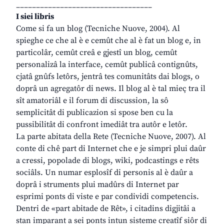
__________________________________
I siei libris
Come si fa un blog (Tecniche Nuove, 2004). Al
spieghe ce che al è e cemût che al è fat un blog e, in
particolâr, cemût creâ e gjestî un blog, cemût
personalizâ la interface, cemût publicâ contignûts,
cjatâ gnûfs letôrs, jentrâ tes comunitâts dai blogs, o
doprâ un agregatôr di news. Il blog al è tal mieç tra il
sît amatoriâl e il forum di discussion, la sô
semplicitât di publicazion si spose ben cu la
pussibilitât di confront imediât tra autôr e letôr.
La parte abitata della Rete (Tecniche Nuove, 2007). Al
conte di chê part di Internet che e je simpri plui daûr
a cressi, popolade di blogs, wiki, podcastings e rêts
sociâls. Un numar esplosîf di personis al è daûr a
doprâ i struments plui madûrs di Internet par
esprimi ponts di viste e par condividi competencis.
Dentri de «part abitade de Rêt», i citadins digjitâi a
stan imparant a sei ponts intun sisteme creatîf siôr di