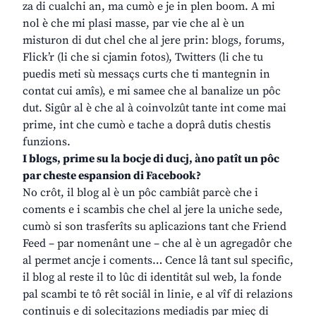
za di cualchi an, ma cumò e je in plen boom. A mi
nol è che mi plasi masse, par vie che al è un
misturon di dut chel che al jere prin: blogs, forums,
Flick’r (li che si cjamin fotos), Twitters (li che tu
puedis meti sù messaçs curts che ti mantegnin in
contat cui amîs), e mi samee che al banalize un pôc
dut. Sigûr al è che al à coinvolzût tante int come mai
prime, int che cumò e tache a doprâ dutis chestis
funzions.
I blogs, prime su la bocje di ducj, àno patît un pôc
par cheste espansion di Facebook?
No crôt, il blog al è un pôc cambiât parcè che i
coments e i scambis che chel al jere la uniche sede,
cumò si son trasferîts su aplicazions tant che Friend
Feed – par nomenânt une – che al è un agregadôr che
al permet ancje i coments… Cence lâ tant sul specific,
il blog al reste il to lûc di identitât sul web, la fonde
pal scambi te tô rêt sociâl in linie, e al vîf di relazions
continuis e di solecitazions mediadis par mieç di