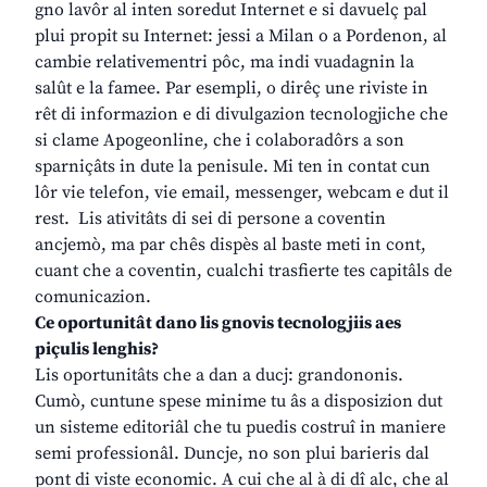
gno lavôr al inten soredut Internet e si davuelç pal
plui propit su Internet: jessi a Milan o a Pordenon, al
cambie relativementri pôc, ma indi vuadagnin la
salût e la famee. Par esempli, o dirêç une riviste in
rêt di informazion e di divulgazion tecnologjiche che
si clame Apogeonline, che i colaboradôrs a son
sparniçâts in dute la penisule. Mi ten in contat cun
lôr vie telefon, vie email, messenger, webcam e dut il
rest. Lis ativitâts di sei di persone a coventin
ancjemò, ma par chês dispès al baste meti in cont,
cuant che a coventin, cualchi trasfierte tes capitâls de
comunicazion.
Ce oportunitât dano lis gnovis tecnologjiis aes
piçulis lenghis?
Lis oportunitâts che a dan a ducj: grandononis.
Cumò, cuntune spese minime tu âs a disposizion dut
un sisteme editoriâl che tu puedis costruî in maniere
semi professionâl. Duncje, no son plui barieris dal
pont di viste economic. A cui che al à di dî alc, che al