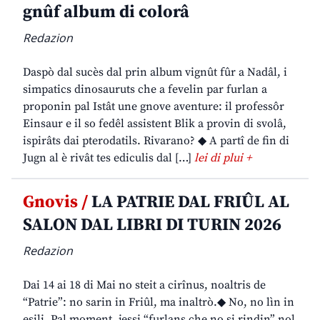
gnûf album di colorâ
Redazion
Daspò dal sucès dal prin album vignût fûr a Nadâl, i
simpatics dinosauruts che a fevelin par furlan a
proponin pal Istât une gnove aventure: il professôr
Einsaur e il so fedêl assistent Blik a provin di svolâ,
ispirâts dai pterodatils. Rivarano? ◆ A partî de fin di
Jugn al è rivât tes ediculis dal […]
lei di plui +
Gnovis /
LA PATRIE DAL FRIÛL AL
SALON DAL LIBRI DI TURIN 2026
Redazion
Dai 14 ai 18 di Mai no steit a cirînus, noaltris de
“Patrie”: no sarin in Friûl, ma inaltrò.◆ No, no lìn in
esili. Pal moment, jessi “furlans che no si rindin” nol