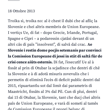
18 Ottobre 2013
Troika sì, troika no: al è chest il dubi che al afliç la
Slovenie e chei altris membris de Union Europeane.
I vertiçs Ue, di fat – dopo Grecie, Irlande, Portugal,
Spagne e Cipri – a podaressin cjatâsi devant di un
altri câs di paîs ”insolvent”, di salvâ dal crac.
Ae
Slovenie i restin dome pocjis setemanis par convinci
la Comission Europeane di jessi in stât di saltâ fûr de
crisi cence aiûts esternis.
Di fat, l’esecutîf Ue al à
fissât al prin di Otubar la scjadince che dentri di chê
la Slovenie e à di adotâ misuris zovevulis che i
permetin di eliminâ l’ecès di deficit public dentri dal
2015, ripuartantlu sot dal limit dai parametris di
Maastricht, fissâts al 3% dal Pil. Cun di plui, dentri
dai 15 di Otubar, la Slovenie, tant che ducj chei altris
paîs de Union Europeane, e varà di someti al tamês
de Comission Europeane il propri belanç di