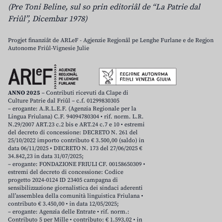
(Pre Toni Beline, sul so prin editoriâl de “La Patrie dal
Friûl”, Dicembar 1978)
Progjet finanziât de ARLeF - Agjenzie Regjonâl pe Lenghe Furlane e de Regjon
Autonome Friûl-Vignesie Julie
ANNO 2025
– Contributi ricevuti da Clape di
Culture Patrie dal Friûl – c.f. 01299830305
– erogante: A.R.L.E.F. (Agenzia Regionale per la
Lingua Friulana) C.F. 94094780304 • rif. norm. L.R.
N.29/2007 ART.23 c.2 bis e ART.24 c.7 e 10 • estremi
del decreto di concessione: DECRETO N. 261 del
25/10/2022 importo contributo € 3.500,00 (saldo) in
data 06/11/2025 • DECRETO N. 173 del 27/06/2025 €
34.842,23 in data 31/07/2025;
– erogante: FONDAZIONE FRIULI CF. 00158650309 •
estremi del decreto di concessione: Codice
progetto 2024-0124 ID 23405 campagna di
sensibilizzazione giornalistica dei sindaci aderenti
all’assemblea della comunità linguistica Friulana •
contributo € 3.450,00 • in data 12/05/2025;
– erogante: Agenzia delle Entrate • rif. norm.:
Contributo 5 per Mille • contributo: € 1.593,02 • in