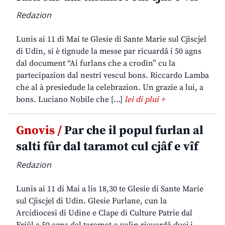
Redazion
Lunis ai 11 di Mai te Glesie di Sante Marie sul Cjiscjel
di Udin, si è tignude la messe par ricuardâ i 50 agns
dal document “Ai furlans che a crodin” cu la
partecipazion dal nestri vescul bons. Riccardo Lamba
che al à presiedude la celebrazion. Un grazie a lui, a
bons. Luciano Nobile che […]
lei di plui +
Gnovis /
Par che il popul furlan al
salti fûr dal taramot cul cjâf e vîf
Redazion
Lunis ai 11 di Mai a lis 18,30 te Glesie di Sante Marie
sul Cjiscjel di Udin. Glesie Furlane, cun la
Arcidiocesi di Udine e Clape di Culture Patrie dal