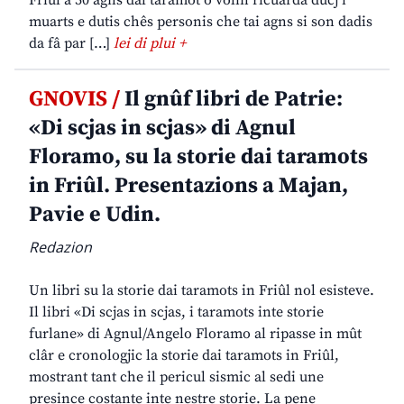
Friûl a 50 agns dal taramot o volìn ricuardâ ducj i
muarts e dutis chês personis che tai agns si son dadis
da fâ par […]
lei di plui +
GNOVIS /
Il gnûf libri de Patrie:
«Di scjas in scjas» di Agnul
Floramo, su la storie dai taramots
in Friûl. Presentazions a Majan,
Pavie e Udin.
Redazion
Un libri su la storie dai taramots in Friûl nol esisteve.
Il libri «Di scjas in scjas, i taramots inte storie
furlane» di Agnul/Angelo Floramo al ripasse in mût
clâr e cronologjic la storie dai taramots in Friûl,
mostrant tant che il pericul sismic al sedi une
presince costante inte nestre storie. La pene