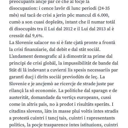
preocupants ancje par ce che al tocje la
disocupazion: i cence lavôr di lunc periodi (24-35
mês) sul tacâ de crisi a jerin pôc mancul di 6.000,
cumò a son cuasi dopleâts, intant che il numar totâl
di disocupâts tra il Lui dal 2012 e il Lui dal 2013 al è
cressût dal 9,6%.
La Slovenie salacor no si è fate cjatâ pronte a frontâ
la crisi finanziarie, dal debit e dal stât sociâl.
L’andament demografic al à dimostrât za prime dal
principi de crisi globâl, la impussibilitât de bande dal
Stât di lâ indevant a cuvierzi lis spesis necessariis par
garantî ducj i dirits sociâi previodûts de leç. La
Slovenie e je ancjemò ae ricercje de strade juste par
rilançâ la sô economie. La politiche dal sparagn e de
austeritât, domandade da vertiçs europeans, cussì
come in altris paîs, no à prodot i risultâts sperâts. I
citadins slovens, lâts in masse plui voltis intes stradis
a protestâ cuintri i tancj tais, cuintri i rapresentants
politics, la pocje trasparence intes istituzions, cuintri