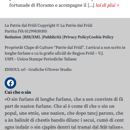
fortunade di Floramo e acompagne il […]
lei di plui +
La Patrie dal Friûl Copyright © La Patrie dal Friûl
Partita IVA 01299830305
Redazion
RSS/XML
Pubblicità
Privacy Policy
Cookie Policy
Proprietât Clape di Culture “Patrie dal Friûl”. I articui a son scrits in
lenghe furlane e cu la grafie uficiâl de Regjon Friûl – V.J.
USPI – Union Stampe Periodiche Taliane
ENSOUL srl
-
Grafiche GTower Studio
Cui che o sin
«O sin furlans di lenghe furlane, che a son convints di fâ
part de nazion furlane. Che al è come dî che o sin un
popul, une etnie, une nazion, che dopo tancj parons, che
a àn balinât di chestis bandis dilunc i secui, cumò di cent
agns indaûr o sin cjapâts dentri tal tramai dal Stât talian».