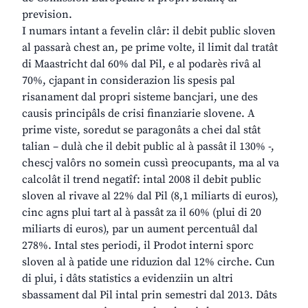
prevision.
I numars intant a fevelin clâr: il debit public sloven
al passarà chest an, pe prime volte, il limit dal tratât
di Maastricht dal 60% dal Pil, e al podarès rivâ al
70%, cjapant in considerazion lis spesis pal
risanament dal propri sisteme bancjari, une des
causis principâls de crisi finanziarie slovene. A
prime viste, soredut se paragonâts a chei dal stât
talian – dulà che il debit public al à passât il 130% -,
chescj valôrs no somein cussì preocupants, ma al va
calcolât il trend negatîf: intal 2008 il debit public
sloven al rivave al 22% dal Pil (8,1 miliarts di euros),
cinc agns plui tart al à passât za il 60% (plui di 20
miliarts di euros), par un aument percentuâl dal
278%. Intal stes periodi, il Prodot interni sporc
sloven al à patide une riduzion dal 12% cirche. Cun
di plui, i dâts statistics a evidenziin un altri
sbassament dal Pil intal prin semestri dal 2013. Dâts