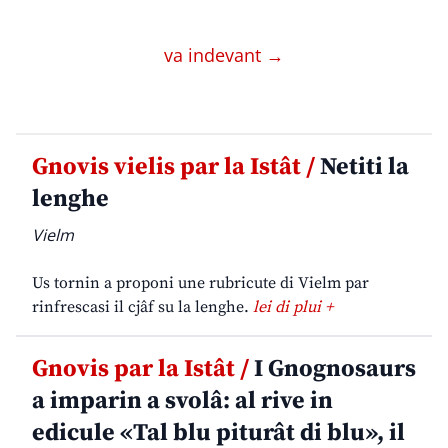
va indevant →
Gnovis vielis par la Istât /
Netiti la
lenghe
Vielm
Us tornin a proponi une rubricute di Vielm par
rinfrescasi il cjâf su la lenghe.
lei di plui +
Gnovis par la Istât /
I Gnognosaurs
a imparin a svolâ: al rive in
edicule «Tal blu piturât di blu», il