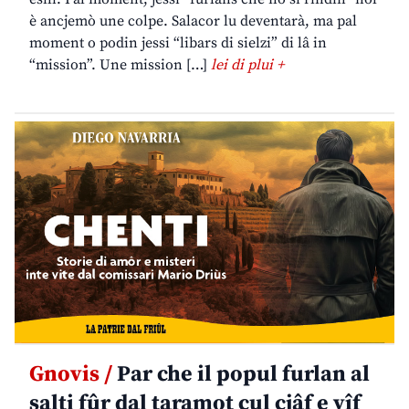
è ancjemò une colpe. Salacor lu deventarà, ma pal
moment o podin jessi “libars di sielzi” di lâ in
“mission”. Une mission […]
lei di plui +
Gnovis /
Par che il popul furlan al
salti fûr dal taramot cul cjâf e vîf