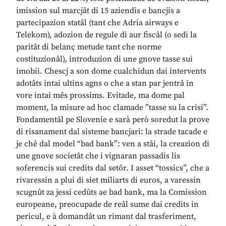
imission sul marcjât di 15 aziendis e bancjis a
partecipazion statâl (tant che Adria airways e
Telekom), adozion de regule di aur fiscâl (o sedi la
paritât di belanç metude tant che norme
costituzionâl), introduzion di une gnove tasse sui
imobii. Chescj a son dome cualchidun dai intervents
adotâts intai ultins agns o che a stan par jentrâ in
vore intai mês prossims. Evitade, ma dome pal
moment, la misure ad hoc clamade ”tasse su la crisi”.
Fondamentâl pe Slovenie e sarà però soredut la prove
di risanament dal sisteme bancjari: la strade tacade e
je chê dal model “bad bank”: ven a stâi, la creazion di
une gnove societât che i vignaran passadis lis
soferencis sui credits dal setôr. I asset “tossics”, che a
rivaressin a plui di siet miliarts di euros, a varessin
scugnût za jessi cedûts ae bad bank, ma la Comission
europeane, preocupade de reâl sume dai credits in
pericul, e à domandât un rimant dal trasferiment,