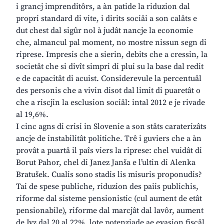
i grancj imprenditôrs, a àn patide la riduzion dal
propri standard di vite, i dirits sociâi a son calâts e
dut chest dal sigûr nol à judât nancje la economie
che, almancul pal moment, no mostre nissun segn di
riprese. Impresis che a sierin, debits che a cressin, la
societât che si divît simpri di plui su la base dal redit
e de capacitât di acuist. Considerevule la percentuâl
des personis che a vivin disot dal limit di puaretât o
che a riscjin la esclusion sociâl: intal 2012 e je rivade
al 19,6%.
I cinc agns di crisi in Slovenie a son stâts caraterizâts
ancje de instabilitât politiche. Trê i guviers che a àn
provât a puartâ il paîs viers la riprese: chel vuidât di
Borut Pahor, chel di Janez Janša e l’ultin di Alenka
Bratušek. Cualis sono stadis lis misuris proponudis?
Tai de spese publiche, riduzion des paiis publichis,
riforme dal sisteme pensionistic (cul aument de etât
pensionabile), riforme dal marcjât dal lavôr, aument
de Ivz dal 20 al 22%, lote potenziade ae evasion fiscâl,