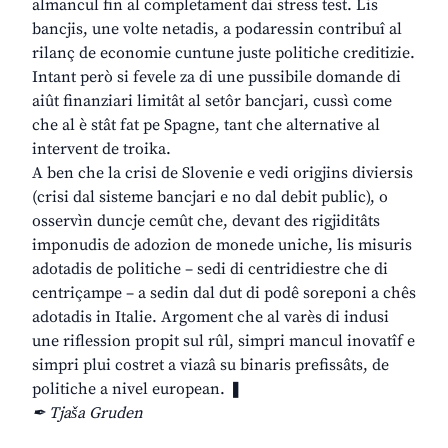
almancul fin al completament dai stress test. Lis
bancjis, une volte netadis, a podaressin contribuî al
rilanç de economie cuntune juste politiche creditizie.
Intant però si fevele za di une pussibile domande di
aiût finanziari limitât al setôr bancjari, cussì come
che al è stât fat pe Spagne, tant che alternative al
intervent de troika.
A ben che la crisi de Slovenie e vedi origjins diviersis
(crisi dal sisteme bancjari e no dal debit public), o
osservìn duncje cemût che, devant des rigjiditâts
imponudis de adozion de monede uniche, lis misuris
adotadis de politiche – sedi di centridiestre che di
centriçampe – a sedin dal dut di podê soreponi a chês
adotadis in Italie. Argoment che al varès di indusi
une riflession propit sul rûl, simpri mancul inovatîf e
simpri plui costret a viazâ su binaris prefissâts, de
politiche a nivel european. ❚
✒ Tjaša Gruden