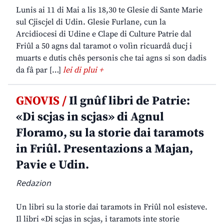
Lunis ai 11 di Mai a lis 18,30 te Glesie di Sante Marie
sul Cjiscjel di Udin. Glesie Furlane, cun la
Arcidiocesi di Udine e Clape di Culture Patrie dal
Friûl a 50 agns dal taramot o volìn ricuardâ ducj i
muarts e dutis chês personis che tai agns si son dadis
da fâ par […]
lei di plui +
GNOVIS /
Il gnûf libri de Patrie:
«Di scjas in scjas» di Agnul
Floramo, su la storie dai taramots
in Friûl. Presentazions a Majan,
Pavie e Udin.
Redazion
Un libri su la storie dai taramots in Friûl nol esisteve.
Il libri «Di scjas in scjas, i taramots inte storie