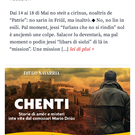
Dai 14 ai 18 di Mai no steit a cirînus, noaltris de
“Patrie”: no sarin in Friûl, ma inaltrò.◆ No, no lìn in
esili. Pal moment, jessi “furlans che no si rindin” nol
è ancjemò une colpe. Salacor lu deventarà, ma pal
moment o podin jessi “libars di sielzi” di lâ in
“mission”. Une mission […]
lei di plui +