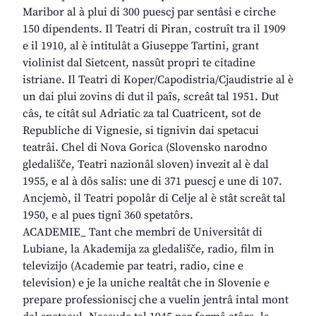
Maribor al à plui di 300 puescj par sentâsi e cirche
150 dipendents. Il Teatri di Piran, costruît tra il 1909
e il 1910, al è intitulât a Giuseppe Tartini, grant
violinist dal Sietcent, nassût propri te citadine
istriane. Il Teatri di Koper/Capodistria/Cjaudistrie al è
un dai plui zovins di dut il paîs, screât tal 1951. Dut
câs, te citât sul Adriatic za tal Cuatricent, sot de
Republiche di Vignesie, si tignivin dai spetacui
teatrâi. Chel di Nova Gorica (Slovensko narodno
gledališče, Teatri nazionâl sloven) invezit al è dal
1955, e al à dôs salis: une di 371 puescj e une di 107.
Ancjemò, il Teatri popolâr di Celje al è stât screât tal
1950, e al pues tignî 360 spetatôrs.
ACADEMIE_ Tant che membri de Universitât di
Lubiane, la Akademija za gledališče, radio, film in
televizijo (Academie par teatri, radio, cine e
television) e je la uniche realtât che in Slovenie e
prepare professioniscj che a vuelin jentrâ intal mont