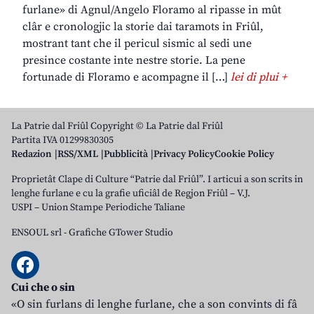
furlane» di Agnul/Angelo Floramo al ripasse in mût
clâr e cronologjic la storie dai taramots in Friûl,
mostrant tant che il pericul sismic al sedi une
presince costante inte nestre storie. La pene
fortunade di Floramo e acompagne il […]
lei di plui +
La Patrie dal Friûl Copyright © La Patrie dal Friûl
Partita IVA 01299830305
Redazion
RSS/XML
Pubblicità
Privacy Policy
Cookie Policy
Proprietât Clape di Culture “Patrie dal Friûl”. I articui a son scrits in
lenghe furlane e cu la grafie uficiâl de Regjon Friûl – V.J.
USPI – Union Stampe Periodiche Taliane
ENSOUL srl
-
Grafiche GTower Studio
Cui che o sin
«O sin furlans di lenghe furlane, che a son convints di fâ