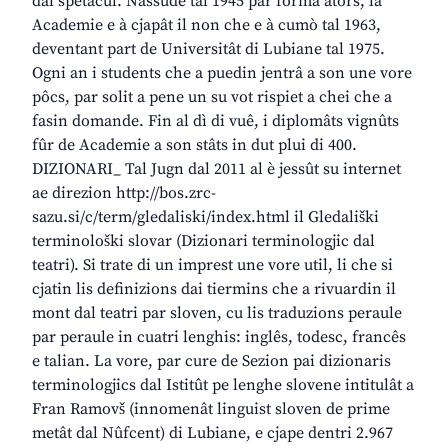
dal spetacul. Nassude tal 1945 par formâ atôrs, la
Academie e à cjapât il non che e à cumò tal 1963,
deventant part de Universitât di Lubiane tal 1975.
Ogni an i students che a puedin jentrâ a son une vore
pôcs, par solit a pene un su vot rispiet a chei che a
fasin domande. Fin al dì di vuê, i diplomâts vignûts
fûr de Academie a son stâts in dut plui di 400.
DIZIONARI_ Tal Jugn dal 2011 al è jessût su internet
ae direzion http://bos.zrc-
sazu.si/c/term/gledaliski/index.html il Gledališki
terminološki slovar (Dizionari terminologjic dal
teatri). Si trate di un imprest une vore util, li che si
cjatin lis definizions dai tiermins che a rivuardin il
mont dal teatri par sloven, cu lis traduzions peraule
par peraule in cuatri lenghis: inglês, todesc, francês
e talian. La vore, par cure de Sezion pai dizionaris
terminologjics dal Istitût pe lenghe slovene intitulât a
Fran Ramovš (innomenât linguist sloven de prime
metât dal Nûfcent) di Lubiane, e cjape dentri 2.967