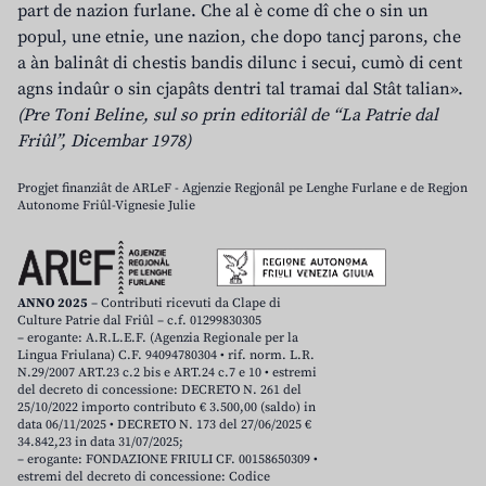
part de nazion furlane. Che al è come dî che o sin un
popul, une etnie, une nazion, che dopo tancj parons, che
a àn balinât di chestis bandis dilunc i secui, cumò di cent
agns indaûr o sin cjapâts dentri tal tramai dal Stât talian».
(Pre Toni Beline, sul so prin editoriâl de “La Patrie dal
Friûl”, Dicembar 1978)
Progjet finanziât de ARLeF - Agjenzie Regjonâl pe Lenghe Furlane e de Regjon
Autonome Friûl-Vignesie Julie
ANNO 2025
– Contributi ricevuti da Clape di
Culture Patrie dal Friûl – c.f. 01299830305
– erogante: A.R.L.E.F. (Agenzia Regionale per la
Lingua Friulana) C.F. 94094780304 • rif. norm. L.R.
N.29/2007 ART.23 c.2 bis e ART.24 c.7 e 10 • estremi
del decreto di concessione: DECRETO N. 261 del
25/10/2022 importo contributo € 3.500,00 (saldo) in
data 06/11/2025 • DECRETO N. 173 del 27/06/2025 €
34.842,23 in data 31/07/2025;
– erogante: FONDAZIONE FRIULI CF. 00158650309 •
estremi del decreto di concessione: Codice