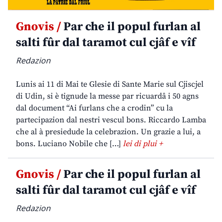
Gnovis /
Par che il popul furlan al
salti fûr dal taramot cul cjâf e vîf
Redazion
Lunis ai 11 di Mai te Glesie di Sante Marie sul Cjiscjel
di Udin, si è tignude la messe par ricuardâ i 50 agns
dal document “Ai furlans che a crodin” cu la
partecipazion dal nestri vescul bons. Riccardo Lamba
che al à presiedude la celebrazion. Un grazie a lui, a
bons. Luciano Nobile che […]
lei di plui +
Gnovis /
Par che il popul furlan al
salti fûr dal taramot cul cjâf e vîf
Redazion