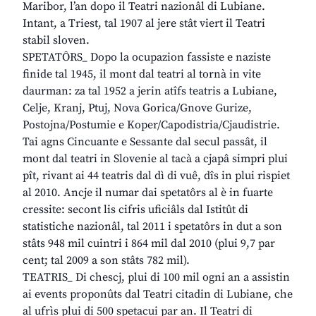
Maribor, l’an dopo il Teatri nazionâl di Lubiane.
Intant, a Triest, tal 1907 al jere stât viert il Teatri
stabil sloven.
SPETATÔRS_ Dopo la ocupazion fassiste e naziste
finide tal 1945, il mont dal teatri al tornà in vite
daurman: za tal 1952 a jerin atîfs teatris a Lubiane,
Celje, Kranj, Ptuj, Nova Gorica/Gnove Gurize,
Postojna/Postumie e Koper/Capodistria/Cjaudistrie.
Tai agns Cincuante e Sessante dal secul passât, il
mont dal teatri in Slovenie al tacà a cjapâ simpri plui
pît, rivant ai 44 teatris dal dì di vuê, dîs in plui rispiet
al 2010. Ancje il numar dai spetatôrs al è in fuarte
cressite: secont lis cifris uficiâls dal Istitût di
statistiche nazionâl, tal 2011 i spetatôrs in dut a son
stâts 948 mil cuintri i 864 mil dal 2010 (plui 9,7 par
cent; tal 2009 a son stâts 782 mil).
TEATRIS_ Di chescj, plui di 100 mil ogni an a assistin
ai events proponûts dal Teatri citadin di Lubiane, che
al ufrìs plui di 500 spetacui par an. Il Teatri di