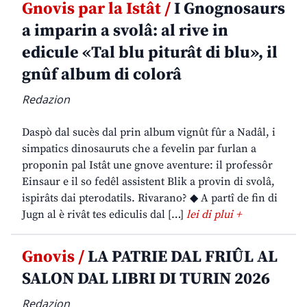
Gnovis par la Istât /
I Gnognosaurs
a imparin a svolâ: al rive in
edicule «Tal blu piturât di blu», il
gnûf album di colorâ
Redazion
Daspò dal sucès dal prin album vignût fûr a Nadâl, i
simpatics dinosauruts che a fevelin par furlan a
proponin pal Istât une gnove aventure: il professôr
Einsaur e il so fedêl assistent Blik a provin di svolâ,
ispirâts dai pterodatils. Rivarano? ◆ A partî de fin di
Jugn al è rivât tes ediculis dal […]
lei di plui +
Gnovis /
LA PATRIE DAL FRIÛL AL
SALON DAL LIBRI DI TURIN 2026
Redazion