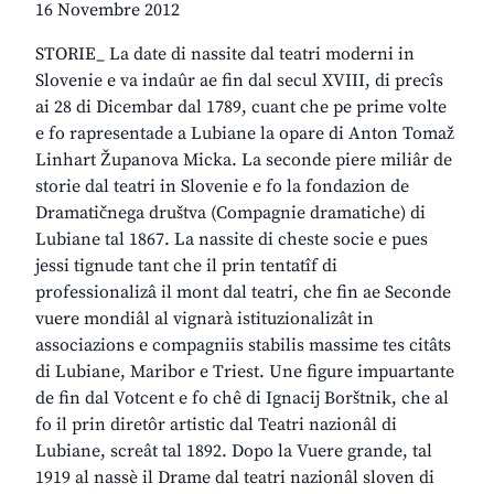
16 Novembre 2012
STORIE_ La date di nassite dal teatri moderni in
Slovenie e va indaûr ae fin dal secul XVIII, di precîs
ai 28 di Dicembar dal 1789, cuant che pe prime volte
e fo rapresentade a Lubiane la opare di Anton Tomaž
Linhart Županova Micka. La seconde piere miliâr de
storie dal teatri in Slovenie e fo la fondazion de
Dramatičnega društva (Compagnie dramatiche) di
Lubiane tal 1867. La nassite di cheste socie e pues
jessi tignude tant che il prin tentatîf di
professionalizâ il mont dal teatri, che fin ae Seconde
vuere mondiâl al vignarà istituzionalizât in
associazions e compagniis stabilis massime tes citâts
di Lubiane, Maribor e Triest. Une figure impuartante
de fin dal Votcent e fo chê di Ignacij Borštnik, che al
fo il prin diretôr artistic dal Teatri nazionâl di
Lubiane, screât tal 1892. Dopo la Vuere grande, tal
1919 al nassè il Drame dal teatri nazionâl sloven di