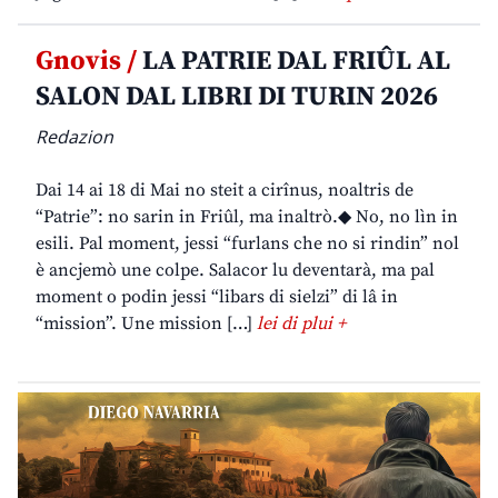
Gnovis /
LA PATRIE DAL FRIÛL AL
SALON DAL LIBRI DI TURIN 2026
Redazion
Dai 14 ai 18 di Mai no steit a cirînus, noaltris de
“Patrie”: no sarin in Friûl, ma inaltrò.◆ No, no lìn in
esili. Pal moment, jessi “furlans che no si rindin” nol
è ancjemò une colpe. Salacor lu deventarà, ma pal
moment o podin jessi “libars di sielzi” di lâ in
“mission”. Une mission […]
lei di plui +