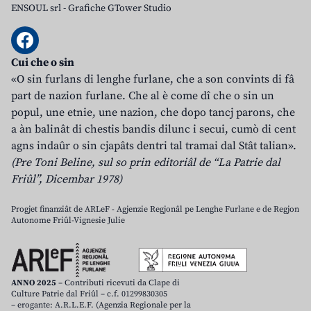
ENSOUL srl
-
Grafiche GTower Studio
Cui che o sin
«O sin furlans di lenghe furlane, che a son convints di fâ
part de nazion furlane. Che al è come dî che o sin un
popul, une etnie, une nazion, che dopo tancj parons, che
a àn balinât di chestis bandis dilunc i secui, cumò di cent
agns indaûr o sin cjapâts dentri tal tramai dal Stât talian».
(Pre Toni Beline, sul so prin editoriâl de “La Patrie dal
Friûl”, Dicembar 1978)
Progjet finanziât de ARLeF - Agjenzie Regjonâl pe Lenghe Furlane e de Regjon
Autonome Friûl-Vignesie Julie
ANNO 2025
– Contributi ricevuti da Clape di
Culture Patrie dal Friûl – c.f. 01299830305
– erogante: A.R.L.E.F. (Agenzia Regionale per la