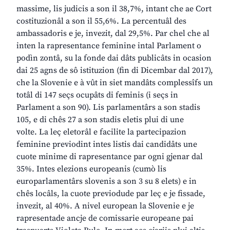
massime, lis judicis a son il 38,7%, intant che ae Cort
costituzionâl a son il 55,6%. La percentuâl des
ambassadoris e je, invezit, dal 29,5%. Par chel che al
inten la rapresentance feminine intal Parlament o
podìn zontâ, su la fonde dai dâts publicâts in ocasion
dai 25 agns de sô istituzion (fin di Dicembar dal 2017),
che la Slovenie e à vût in siet mandâts complessîfs un
totâl di 147 seçs ocupâts di feminis (i seçs in
Parlament a son 90). Lis parlamentârs a son stadis
105, e di chês 27 a son stadis eletis plui di une
volte. La leç eletorâl e facilite la partecipazion
feminine previodint intes listis dai candidâts une
cuote minime di rapresentance par ogni gjenar dal
35%. Intes elezions europeanis (cumò lis
europarlamentârs slovenis a son 3 su 8 elets) e in
chês locâls, la cuote previodude par leç e je fissade,
invezit, al 40%. A nivel european la Slovenie e je
rapresentade ancje de comissarie europeane pai