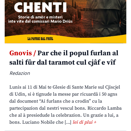
Gnovis /
Par che il popul furlan al
salti fûr dal taramot cul cjâf e vîf
Redazion
Lunis ai 11 di Mai te Glesie di Sante Marie sul Cjiscjel
di Udin, si è tignude la messe par ricuardâ i 50 agns
dal document “Ai furlans che a crodin” cu la
partecipazion dal nestri vescul bons. Riccardo Lamba
che al à presiedude la celebrazion. Un grazie a lui, a
bons. Luciano Nobile che […]
lei di plui +