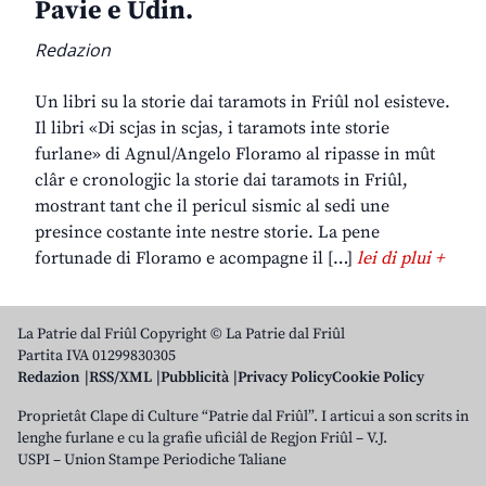
Pavie e Udin.
Redazion
Un libri su la storie dai taramots in Friûl nol esisteve.
Il libri «Di scjas in scjas, i taramots inte storie
furlane» di Agnul/Angelo Floramo al ripasse in mût
clâr e cronologjic la storie dai taramots in Friûl,
mostrant tant che il pericul sismic al sedi une
presince costante inte nestre storie. La pene
fortunade di Floramo e acompagne il […]
lei di plui +
La Patrie dal Friûl Copyright © La Patrie dal Friûl
Partita IVA 01299830305
Redazion
RSS/XML
Pubblicità
Privacy Policy
Cookie Policy
Proprietât Clape di Culture “Patrie dal Friûl”. I articui a son scrits in
lenghe furlane e cu la grafie uficiâl de Regjon Friûl – V.J.
USPI – Union Stampe Periodiche Taliane