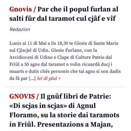
Gnovis /
Par che il popul furlan al
salti fûr dal taramot cul cjâf e vîf
Redazion
Lunis ai 11 di Mai a lis 18,30 te Glesie di Sante Marie
sul Cjiscjel di Udin. Glesie Furlane, cun la
Arcidiocesi di Udine e Clape di Culture Patrie dal
Friûl a 50 agns dal taramot o volìn ricuardâ ducj i
muarts e dutis chês personis che tai agns si son dadis
da fâ par […]
lei di plui +
GNOVIS /
Il gnûf libri de Patrie:
«Di scjas in scjas» di Agnul
Floramo, su la storie dai taramots
in Friûl. Presentazions a Majan,