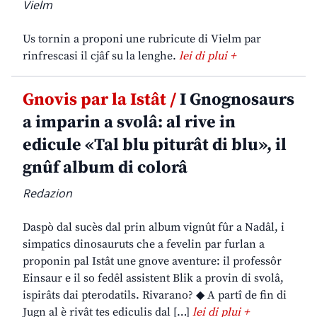
Vielm
Us tornin a proponi une rubricute di Vielm par
rinfrescasi il cjâf su la lenghe.
lei di plui +
Gnovis par la Istât /
I Gnognosaurs
a imparin a svolâ: al rive in
edicule «Tal blu piturât di blu», il
gnûf album di colorâ
Redazion
Daspò dal sucès dal prin album vignût fûr a Nadâl, i
simpatics dinosauruts che a fevelin par furlan a
proponin pal Istât une gnove aventure: il professôr
Einsaur e il so fedêl assistent Blik a provin di svolâ,
ispirâts dai pterodatils. Rivarano? ◆ A partî de fin di
Jugn al è rivât tes ediculis dal […]
lei di plui +