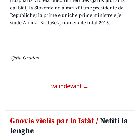
traspuarts Violeta Bulc. In mert aes cjariis plui altis
dal Stât, la Slovenie no à mai vût une presidente de
Republiche; la prime e uniche prime ministre e je
stade Alenka Bratušek, nomenade intal 2013.
Tjaša Gruden
va indevant →
Gnovis vielis par la Istât /
Netiti la
lenghe