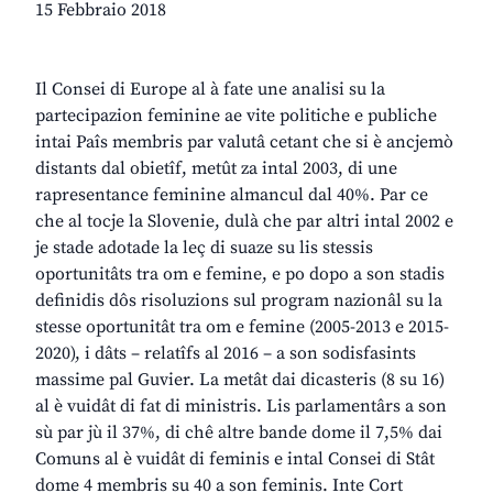
15 Febbraio 2018
Il Consei di Europe al à fate une analisi su la
partecipazion feminine ae vite politiche e publiche
intai Paîs membris par valutâ cetant che si è ancjemò
distants dal obietîf, metût za intal 2003, di une
rapresentance feminine almancul dal 40%. Par ce
che al tocje la Slovenie, dulà che par altri intal 2002 e
je stade adotade la leç di suaze su lis stessis
oportunitâts tra om e femine, e po dopo a son stadis
definidis dôs risoluzions sul program nazionâl su la
stesse oportunitât tra om e femine (2005-2013 e 2015-
2020), i dâts – relatîfs al 2016 – a son sodisfasints
massime pal Guvier. La metât dai dicasteris (8 su 16)
al è vuidât di fat di ministris. Lis parlamentârs a son
sù par jù il 37%, di chê altre bande dome il 7,5% dai
Comuns al è vuidât di feminis e intal Consei di Stât
dome 4 membris su 40 a son feminis. Inte Cort