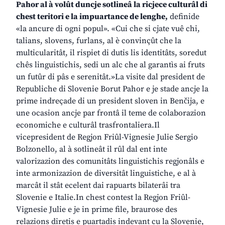
Pahor al à volût duncje sotlineâ la ricjece culturâl di
chest teritori e la impuartance de lenghe,
definide
«la ancure di ogni popul». «Cui che si cjate vuê chi,
talians, slovens, furlans, al è convinçût che la
multicularitât, il rispiet di dutis lis identitâts, soredut
chês linguistichis, sedi un alc che al garantìs ai fruts
un futûr di pâs e serenitât.»La visite dal president de
Republiche di Slovenie Borut Pahor e je stade ancje la
prime indreçade di un president sloven in Benčija, e
une ocasion ancje par frontâ il teme de colaborazion
economiche e culturâl trasfrontaliera.Il
vicepresident de Regjon Friûl-Vignesie Julie Sergio
Bolzonello, al à sotlineât il rûl dal ent inte
valorizazion des comunitâts linguistichis regjonâls e
inte armonizazion de diversitât linguistiche, e al à
marcât il stât ecelent dai rapuarts bilaterâi tra
Slovenie e Italie.In chest contest la Regjon Friûl-
Vignesie Julie e je in prime file, braurose des
relazions diretis e puartadis indevant cu la Slovenie,