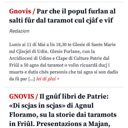
Gnovis /
Par che il popul furlan al
salti fûr dal taramot cul cjâf e vîf
Redazion
Lunis ai 11 di Mai a lis 18,30 te Glesie di Sante Marie
sul Cjiscjel di Udin. Glesie Furlane, cun la
Arcidiocesi di Udine e Clape di Culture Patrie dal
Friûl a 50 agns dal taramot o volìn ricuardâ ducj i
muarts e dutis chês personis che tai agns si son dadis
da fâ par […]
lei di plui +
GNOVIS /
Il gnûf libri de Patrie:
«Di scjas in scjas» di Agnul
Floramo, su la storie dai taramots
in Friûl. Presentazions a Majan,