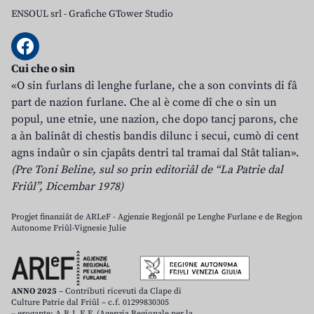
ENSOUL srl
-
Grafiche GTower Studio
Cui che o sin
«O sin furlans di lenghe furlane, che a son convints di fâ
part de nazion furlane. Che al è come dî che o sin un
popul, une etnie, une nazion, che dopo tancj parons, che
a àn balinât di chestis bandis dilunc i secui, cumò di cent
agns indaûr o sin cjapâts dentri tal tramai dal Stât talian».
(Pre Toni Beline, sul so prin editoriâl de “La Patrie dal
Friûl”, Dicembar 1978)
Progjet finanziât de ARLeF - Agjenzie Regjonâl pe Lenghe Furlane e de Regjon
Autonome Friûl-Vignesie Julie
ANNO 2025
– Contributi ricevuti da Clape di
Culture Patrie dal Friûl – c.f. 01299830305
– erogante: A.R.L.E.F. (Agenzia Regionale per la