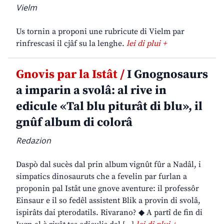
Vielm
Us tornin a proponi une rubricute di Vielm par
rinfrescasi il cjâf su la lenghe.
lei di plui +
Gnovis par la Istât /
I Gnognosaurs
a imparin a svolâ: al rive in
edicule «Tal blu piturât di blu», il
gnûf album di colorâ
Redazion
Daspò dal sucès dal prin album vignût fûr a Nadâl, i
simpatics dinosauruts che a fevelin par furlan a
proponin pal Istât une gnove aventure: il professôr
Einsaur e il so fedêl assistent Blik a provin di svolâ,
ispirâts dai pterodatils. Rivarano? ◆ A partî de fin di