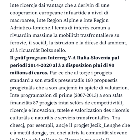
inte ricercje dai vantaçs che a derivin di une
cooperazion europeane infuartide a nivel di
macroaree, inte Regjon Alpine e inte Regjon
Adriatico-Ioniche.I temis di interès comun a
rivuardin massime la mobilitât trasfrontaliere su
ferovie, il sociâl, la istruzion e la difese dal ambient,
al à ricuardât Bolzonello.
Il gnûf program Interreg V-A Italia-Slovenia pal
periodi 2014-2020 al à a disposizion plui di 90
milions di euros.
Par ce che al tocje i progjets
standard a son stadis presentadis 160 propuestis
progjetuâls che a son ancjemò in spiete di valutazion.
Inte programazion di prime (2007-2013) a son stâts
finanziâts 87 progjets intai setôrs de competitivitât,
ricercje e inovazion, tutele e valorizazion des risorsis
culturâls e naturâls e servizis transfrontalîrs. Tra
chescj, par esempli, ancje il progjet Jezik_Lenghe che
e à metût dongje, tra chei altris la comunitât slovene