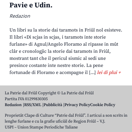
Pavie e Udin.
Redazion
Un libri su la storie dai taramots in Friûl nol esisteve.
Il libri «Di scjas in scjas, i taramots inte storie
furlane» di Agnul/Angelo Floramo al ripasse in mût
clâr e cronologjic la storie dai taramots in Friûl,
mostrant tant che il pericul sismic al sedi une
presince costante inte nestre storie. La pene
fortunade di Floramo e acompagne il […]
lei di plui +
La Patrie dal Friûl Copyright © La Patrie dal Friûl
Partita IVA 01299830305
Redazion
RSS/XML
Pubblicità
Privacy Policy
Cookie Policy
Proprietât Clape di Culture “Patrie dal Friûl”. I articui a son scrits in
lenghe furlane e cu la grafie uficiâl de Regjon Friûl – V.J.
USPI – Union Stampe Periodiche Taliane