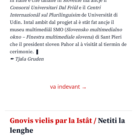
in Italie e chê taliane in Slovenie ma ancje il
Consorzi Universitari Dal Friûl
e il
Centri
Internazionâl sul Plurilinguisim
de Universitât di
Udin. Intal ambit dal progjet al è stât fat ancje il
museu multimediâl SMO (
Slovensko multimedialno
okno – Finestra multimediale slovena
) di Sant Pieri
che il president sloven Pahor al à visitât al tiermin de
cerimonie. ❚
✒ Tjaša Gruden
va indevant →
Gnovis vielis par la Istât /
Netiti la
lenghe