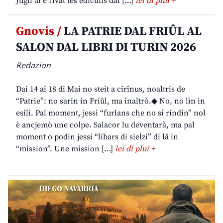
Jugn al è rivât tes ediculis dal […]
lei di plui +
Gnovis /
LA PATRIE DAL FRIÛL AL
SALON DAL LIBRI DI TURIN 2026
Redazion
Dai 14 ai 18 di Mai no steit a cirînus, noaltris de
“Patrie”: no sarin in Friûl, ma inaltrò.◆ No, no lìn in
esili. Pal moment, jessi “furlans che no si rindin” nol
è ancjemò une colpe. Salacor lu deventarà, ma pal
moment o podin jessi “libars di sielzi” di lâ in
“mission”. Une mission […]
lei di plui +