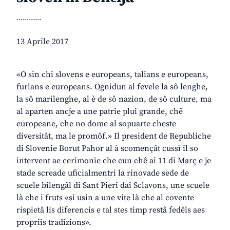
............
13 Aprile 2017
«O sin chi slovens e europeans, talians e europeans,
furlans e europeans. Ognidun al fevele la sô lenghe,
la sô marilenghe, al è de sô nazion, de sô culture, ma
al aparten ancje a une patrie plui grande, chê
europeane, che no dome al sopuarte cheste
diversitât, ma le promôf.» Il president de Republiche
di Slovenie Borut Pahor al à scomençât cussì il so
intervent ae cerimonie che cun chê ai 11 di Març e je
stade screade uficialmentri la rinovade sede de
scuele bilengâl di Sant Pieri dai Sclavons, une scuele
là che i fruts «si usin a une vite là che al covente
rispietâ lis diferencis e tal stes timp restâ fedêls aes
propriis tradizions».