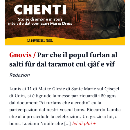
Gnovis /
Par che il popul furlan al
salti fûr dal taramot cul cjâf e vîf
Redazion
Lunis ai 11 di Mai te Glesie di Sante Marie sul Cjiscjel
di Udin, si è tignude la messe par ricuardâ i 50 agns
dal document “Ai furlans che a crodin” cu la
partecipazion dal nestri vescul bons. Riccardo Lamba
che al à presiedude la celebrazion. Un grazie a lui, a
bons. Luciano Nobile che […]
lei di plui +