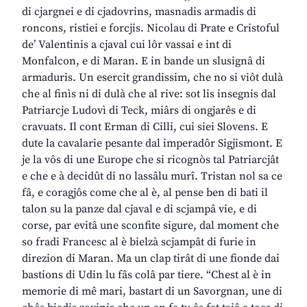
di cjargnei e di cjadovrins, masnadis armadis di
roncons, ristiei e forcjis. Nicolau di Prate e Cristoful
de’ Valentinis a cjaval cui lôr vassai e int di
Monfalcon, e di Maran. E in bande un slusignâ di
armaduris. Un esercit grandissim, che no si viôt dulà
che al finìs ni di dulà che al rive: sot lis insegnis dal
Patriarcje Ludovì di Teck, miârs di ongjarês e di
cravuats. Il cont Erman di Cilli, cui siei Slovens. E
dute la cavalarie pesante dal imperadôr Sigjismont. E
je la vôs di une Europe che si ricognòs tal Patriarcjât
e che e à decidût di no lassâlu murî. Tristan nol sa ce
fâ, e coragjôs come che al è, al pense ben di bati il
talon su la panze dal cjaval e di scjampâ vie, e di
corse, par evitâ une sconfite sigure, dal moment che
so fradi Francesc al è bielzà scjampât di furie in
direzion di Maran. Ma un clap tirât di une fionde dai
bastions di Udin lu fâs colâ par tiere. “Chest al è in
memorie di mê mari, bastart di un Savorgnan, une di