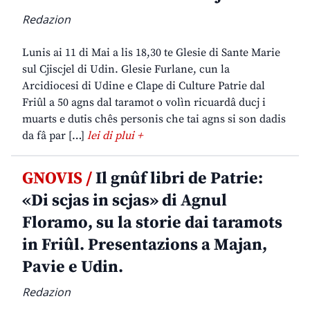
Redazion
Lunis ai 11 di Mai a lis 18,30 te Glesie di Sante Marie
sul Cjiscjel di Udin. Glesie Furlane, cun la
Arcidiocesi di Udine e Clape di Culture Patrie dal
Friûl a 50 agns dal taramot o volìn ricuardâ ducj i
muarts e dutis chês personis che tai agns si son dadis
da fâ par […]
lei di plui +
GNOVIS /
Il gnûf libri de Patrie:
«Di scjas in scjas» di Agnul
Floramo, su la storie dai taramots
in Friûl. Presentazions a Majan,
Pavie e Udin.
Redazion