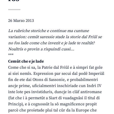
............
26 Marzo 2013
La rubriche storiche e continue ma cuntune
variazion: cemût saressie stade la storie dal Friûl se
no fos lade come che invezit e je lade te realtât?
Noaltris o provìn a rispuindi cussì…
***
Cemût che e je lade
Come che si sa, la Patrie dal Friûl e à simpri fat gole
ai siei nemîs. Espression par secui dal podê Imperiâl
fin de ete dai Otons di Sassonie, e probabilmentri
ancje prime, uficialmentri inschiriade cun Indrì IV
inte lote pes invistiduris, duncje in clâf antiromane
(fat che i à permetût a Siart di vuadagnâsi il titul di
Princip), e à cognossût la sô magnificence propit
parcè che proietade plui tal cûr da la Europe che