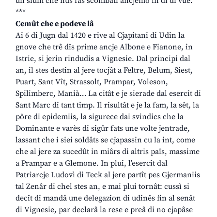
un sium che nus fâs scombati ancjemò in dì di vuê.
***
Cemût che e podeve lâ
Ai 6 di Jugn dal 1420 e rive al Cjapitani di Udin la
gnove che trê dîs prime ancje Albone e Fianone, in
Istrie, si jerin rindudis a Vignesie. Dal principi dal
an, il stes destin al jere tocjât a Feltre, Belum, Siest,
Puart, Sant Vît, Strassolt, Prampar, Voleson,
Spilimberc, Manià… La citât e je sierade dal esercit di
Sant Marc di tant timp. Il risultât e je la fam, la sêt, la
pôre di epidemiis, la sigurece dai svindics che la
Dominante e varès di sigûr fats une volte jentrade,
lassant che i siei soldâts se cjapassin cu la int, come
che al jere za sucedût in miârs di altris paîs, massime
a Prampar e a Glemone. In plui, l’esercit dal
Patriarcje Ludovì di Teck al jere partît pes Gjermaniis
tal Zenâr di chel stes an, e mai plui tornât: cussì si
decît di mandâ une delegazion di udinês fin al senât
di Vignesie, par declarâ la rese e preâ di no cjapâse