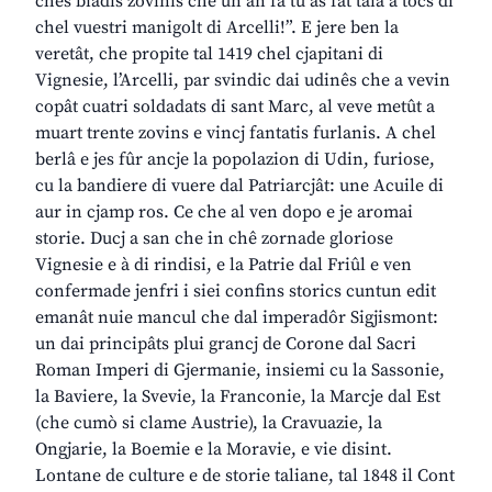
chês biadis zovinis che un an fa tu âs fat taiâ a tocs di
chel vuestri manigolt di Arcelli!”. E jere ben la
veretât, che propite tal 1419 chel cjapitani di
Vignesie, l’Arcelli, par svindic dai udinês che a vevin
copât cuatri soldadats di sant Marc, al veve metût a
muart trente zovins e vincj fantatis furlanis. A chel
berlâ e jes fûr ancje la popolazion di Udin, furiose,
cu la bandiere di vuere dal Patriarcjât: une Acuile di
aur in cjamp ros. Ce che al ven dopo e je aromai
storie. Ducj a san che in chê zornade gloriose
Vignesie e à di rindisi, e la Patrie dal Friûl e ven
confermade jenfri i siei confins storics cuntun edit
emanât nuie mancul che dal imperadôr Sigjismont:
un dai principâts plui grancj de Corone dal Sacri
Roman Imperi di Gjermanie, insiemi cu la Sassonie,
la Baviere, la Svevie, la Franconie, la Marcje dal Est
(che cumò si clame Austrie), la Cravuazie, la
Ongjarie, la Boemie e la Moravie, e vie disint.
Lontane de culture e de storie taliane, tal 1848 il Cont