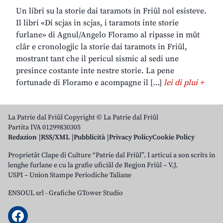
Un libri su la storie dai taramots in Friûl nol esisteve.
Il libri «Di scjas in scjas, i taramots inte storie
furlane» di Agnul/Angelo Floramo al ripasse in mût
clâr e cronologjic la storie dai taramots in Friûl,
mostrant tant che il pericul sismic al sedi une
presince costante inte nestre storie. La pene
fortunade di Floramo e acompagne il […]
lei di plui +
La Patrie dal Friûl Copyright © La Patrie dal Friûl
Partita IVA 01299830305
Redazion
RSS/XML
Pubblicità
Privacy Policy
Cookie Policy
Proprietât Clape di Culture “Patrie dal Friûl”. I articui a son scrits in
lenghe furlane e cu la grafie uficiâl de Regjon Friûl – V.J.
USPI – Union Stampe Periodiche Taliane
ENSOUL srl
-
Grafiche GTower Studio