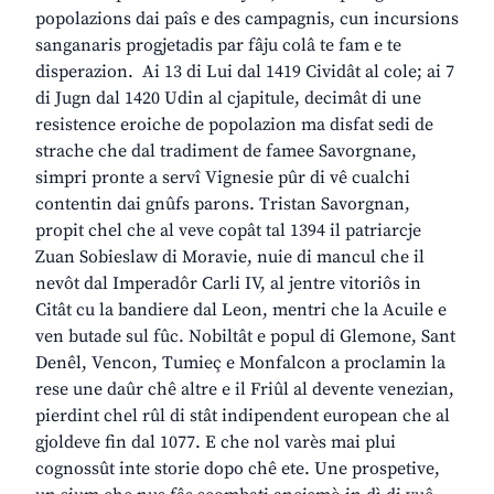
popolazions dai paîs e des campagnis, cun incursions
sanganaris progjetadis par fâju colâ te fam e te
disperazion. Ai 13 di Lui dal 1419 Cividât al cole; ai 7
di Jugn dal 1420 Udin al cjapitule, decimât di une
resistence eroiche de popolazion ma disfat sedi de
strache che dal tradiment de famee Savorgnane,
simpri pronte a servî Vignesie pûr di vê cualchi
contentin dai gnûfs parons. Tristan Savorgnan,
propit chel che al veve copât tal 1394 il patriarcje
Zuan Sobieslaw di Moravie, nuie di mancul che il
nevôt dal Imperadôr Carli IV, al jentre vitoriôs in
Citât cu la bandiere dal Leon, mentri che la Acuile e
ven butade sul fûc. Nobiltât e popul di Glemone, Sant
Denêl, Vencon, Tumieç e Monfalcon a proclamin la
rese une daûr chê altre e il Friûl al devente venezian,
pierdint chel rûl di stât indipendent european che al
gjoldeve fin dal 1077. E che nol varès mai plui
cognossût inte storie dopo chê ete. Une prospetive,