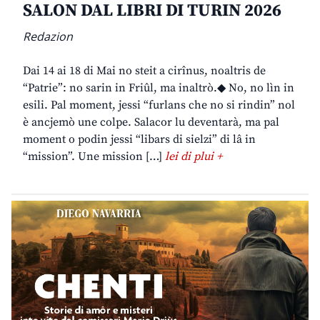
SALON DAL LIBRI DI TURIN 2026
Redazion
Dai 14 ai 18 di Mai no steit a cirînus, noaltris de
“Patrie”: no sarin in Friûl, ma inaltrò.◆ No, no lìn in
esili. Pal moment, jessi “furlans che no si rindin” nol
è ancjemò une colpe. Salacor lu deventarà, ma pal
moment o podin jessi “libars di sielzi” di lâ in
“mission”. Une mission […]
lei di plui +