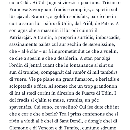
cu la Citât. Ai 7 di Jugn si vierzin i puartons. Tristan e
Francesc Savorgnan, fradis e compliçs, a spietin sul
lôr cjaval. Braurôs, a gjoldin sodisfats, parcè che in
curt a saran lôr i siôrs di Udin, dal Friûl, de Patrie. A
son agns che a masanin il lôr odi cuintri il
Patriarcjât. A tramin, a preparin surtidis, imboscadis,
sassinaments paiâts cul aur zechin de Serenissime,
che – al è clâr – ur à imprometût dut ce che a vuelin,
ce che a sperin e che a desiderin. A stan par zigâ
l’ordin di jentrâ cuant che in lontanance si sint un
sun di trombe, compagnât dal rumôr di mil tambûrs
di vuere. Vie pe plane un grant fumaron, e berladis e
sclopetadis e fûcs. Al somee che un trop grandonon
di int al stedi corint in direzion de Puarte di Udin. I
doi fradis si cjalin te muse, stranîts, un pôc
spaventâts. Cui sono, ce vuelino? Cui ise dute chê int
che e cor e che e berle? Tra i prins confenons che si
rivin a viodi al è chel di Sant Denêl, e dongje chel di
Glemone e di Vencon e di Tumieç, cuntune sdrume