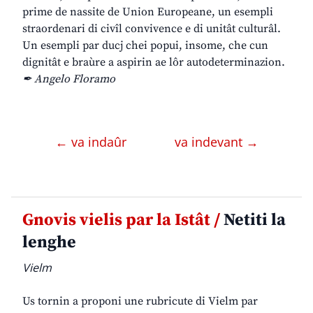
prime de nassite de Union Europeane, un esempli
straordenari di civîl convivence e di unitât culturâl.
Un esempli par ducj chei popui, insome, che cun
dignitât e braùre a aspirin ae lôr autodeterminazion.
✒ Angelo Floramo
← va indaûr
va indevant →
Gnovis vielis par la Istât /
Netiti la
lenghe
Vielm
Us tornin a proponi une rubricute di Vielm par