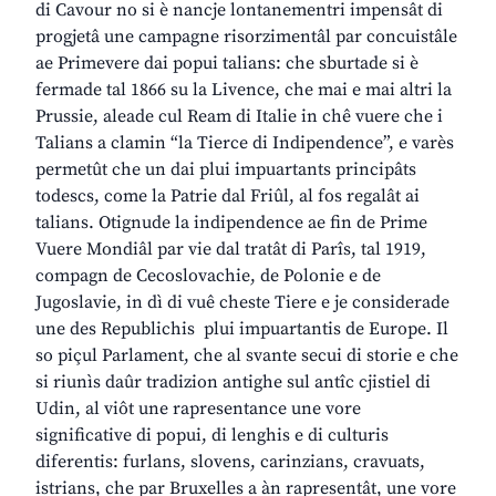
di Cavour no si è nancje lontanementri impensât di
progjetâ une campagne risorzimentâl par concuistâle
ae Primevere dai popui talians: che sburtade si è
fermade tal 1866 su la Livence, che mai e mai altri la
Prussie, aleade cul Ream di Italie in chê vuere che i
Talians a clamin “la Tierce di Indipendence”, e varès
permetût che un dai plui impuartants principâts
todescs, come la Patrie dal Friûl, al fos regalât ai
talians. Otignude la indipendence ae fin de Prime
Vuere Mondiâl par vie dal tratât di Parîs, tal 1919,
compagn de Cecoslovachie, de Polonie e de
Jugoslavie, in dì di vuê cheste Tiere e je considerade
une des Republichis plui impuartantis de Europe. Il
so piçul Parlament, che al svante secui di storie e che
si riunìs daûr tradizion antighe sul antîc cjistiel di
Udin, al viôt une rapresentance une vore
significative di popui, di lenghis e di culturis
diferentis: furlans, slovens, carinzians, cravuats,
istrians, che par Bruxelles a àn rapresentât, une vore