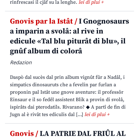
rinfrescasi il cjâf su la lenghe.
lei di plui +
Gnovis par la Istât /
I Gnognosaurs
a imparin a svolâ: al rive in
edicule «Tal blu piturât di blu», il
gnûf album di colorâ
Redazion
Daspò dal sucès dal prin album vignût fûr a Nadâl, i
simpatics dinosauruts che a fevelin par furlan a
proponin pal Istât une gnove aventure: il professôr
Einsaur e il so fedêl assistent Blik a provin di svolâ,
ispirâts dai pterodatils. Rivarano? ◆ A partî de fin di
Jugn al è rivât tes ediculis dal […]
lei di plui +
Gnovis /
LA PATRIE DAL FRIÛL AL