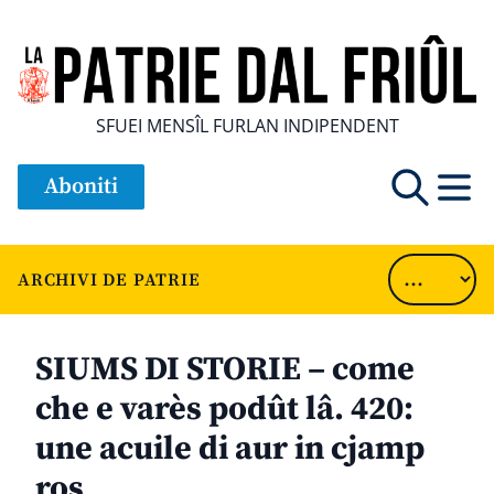
SFUEI MENSÎL FURLAN INDIPENDENT
Aboniti
ARCHIVI DE PATRIE
SIUMS DI STORIE – come
che e varès podût lâ. 420:
une acuile di aur in cjamp
ros