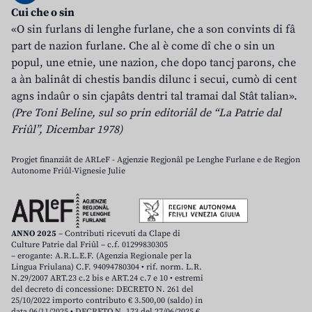
Cui che o sin
«O sin furlans di lenghe furlane, che a son convints di fâ
part de nazion furlane. Che al è come dî che o sin un
popul, une etnie, une nazion, che dopo tancj parons, che
a àn balinât di chestis bandis dilunc i secui, cumò di cent
agns indaûr o sin cjapâts dentri tal tramai dal Stât talian».
(Pre Toni Beline, sul so prin editoriâl de “La Patrie dal
Friûl”, Dicembar 1978)
Progjet finanziât de ARLeF - Agjenzie Regjonâl pe Lenghe Furlane e de Regjon
Autonome Friûl-Vignesie Julie
ANNO 2025
– Contributi ricevuti da Clape di
Culture Patrie dal Friûl – c.f. 01299830305
– erogante: A.R.L.E.F. (Agenzia Regionale per la
Lingua Friulana) C.F. 94094780304 • rif. norm. L.R.
N.29/2007 ART.23 c.2 bis e ART.24 c.7 e 10 • estremi
del decreto di concessione: DECRETO N. 261 del
25/10/2022 importo contributo € 3.500,00 (saldo) in
data 06/11/2025 • DECRETO N. 173 del 27/06/2025 €