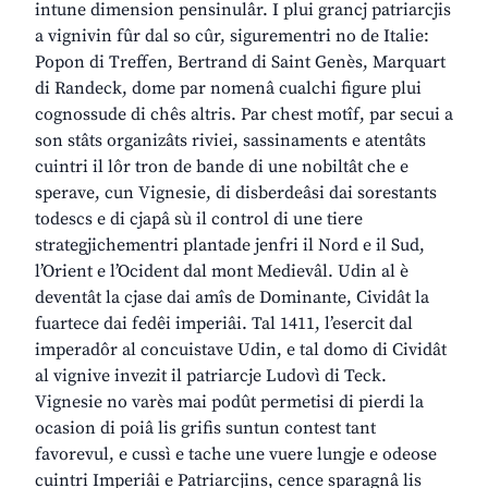
intune dimension pensinulâr. I plui grancj patriarcjis
a vignivin fûr dal so cûr, sigurementri no de Italie:
Popon di Treffen, Bertrand di Saint Genès, Marquart
di Randeck, dome par nomenâ cualchi figure plui
cognossude di chês altris. Par chest motîf, par secui a
son stâts organizâts riviei, sassinaments e atentâts
cuintri il lôr tron de bande di une nobiltât che e
sperave, cun Vignesie, di disberdeâsi dai sorestants
todescs e di cjapâ sù il control di une tiere
strategjichementri plantade jenfri il Nord e il Sud,
l’Orient e l’Ocident dal mont Medievâl. Udin al è
deventât la cjase dai amîs de Dominante, Cividât la
fuartece dai fedêi imperiâi. Tal 1411, l’esercit dal
imperadôr al concuistave Udin, e tal domo di Cividât
al vignive invezit il patriarcje Ludovì di Teck.
Vignesie no varès mai podût permetisi di pierdi la
ocasion di poiâ lis grifis suntun contest tant
favorevul, e cussì e tache une vuere lungje e odeose
cuintri Imperiâi e Patriarcjins, cence sparagnâ lis