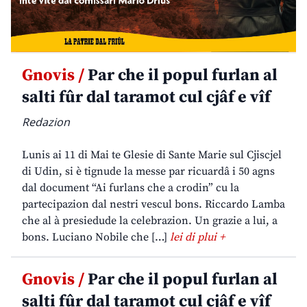
Gnovis /
Par che il popul furlan al
salti fûr dal taramot cul cjâf e vîf
Redazion
Lunis ai 11 di Mai te Glesie di Sante Marie sul Cjiscjel
di Udin, si è tignude la messe par ricuardâ i 50 agns
dal document “Ai furlans che a crodin” cu la
partecipazion dal nestri vescul bons. Riccardo Lamba
che al à presiedude la celebrazion. Un grazie a lui, a
bons. Luciano Nobile che […]
lei di plui +
Gnovis /
Par che il popul furlan al
salti fûr dal taramot cul cjâf e vîf