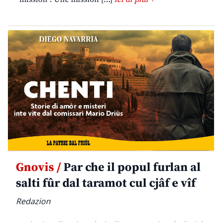
Gnovis /
Par che il popul furlan al
salti fûr dal taramot cul cjâf e vîf
Redazion