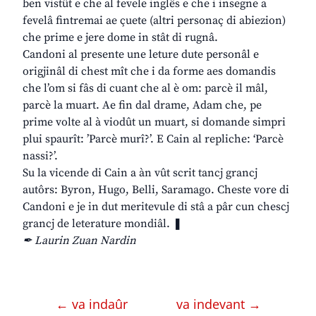
ben vistût e che al fevele inglês e che i insegne a
fevelâ fintremai ae çuete (altri personaç di abiezion)
che prime e jere dome in stât di rugnâ.
Candoni al presente une leture dute personâl e
origjinâl di chest mît che i da forme aes domandis
che l’om si fâs di cuant che al è om: parcè il mâl,
parcè la muart. Ae fin dal drame, Adam che, pe
prime volte al à viodût un muart, si domande simpri
plui spaurît: ’Parcè murî?’. E Cain al repliche: ‘Parcè
nassi?’.
Su la vicende di Cain a àn vût scrit tancj grancj
autôrs: Byron, Hugo, Belli, Saramago. Cheste vore di
Candoni e je in dut meritevule di stâ a pâr cun chescj
grancj de leterature mondiâl. ❚
✒ Laurin Zuan Nardin
← va indaûr
va indevant →