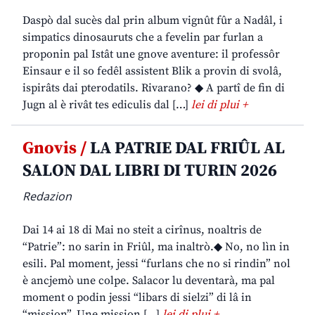
Daspò dal sucès dal prin album vignût fûr a Nadâl, i
simpatics dinosauruts che a fevelin par furlan a
proponin pal Istât une gnove aventure: il professôr
Einsaur e il so fedêl assistent Blik a provin di svolâ,
ispirâts dai pterodatils. Rivarano? ◆ A partî de fin di
Jugn al è rivât tes ediculis dal […]
lei di plui +
Gnovis /
LA PATRIE DAL FRIÛL AL
SALON DAL LIBRI DI TURIN 2026
Redazion
Dai 14 ai 18 di Mai no steit a cirînus, noaltris de
“Patrie”: no sarin in Friûl, ma inaltrò.◆ No, no lìn in
esili. Pal moment, jessi “furlans che no si rindin” nol
è ancjemò une colpe. Salacor lu deventarà, ma pal
moment o podin jessi “libars di sielzi” di lâ in
“mission”. Une mission […]
lei di plui +