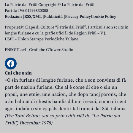
La Patrie dal Friûl Copyright © La Patrie dal Friûl
Partita IVA 01299830305
Redazion
RSS/XML
Pubblicità
Privacy Policy
Cookie Policy
Proprietât Clape di Culture “Patrie dal Friûl”. I articui a son scrits in
lenghe furlane e cu la grafie uficiâl de Regjon Friûl – V.J.
USPI – Union Stampe Periodiche Taliane
ENSOUL srl
-
Grafiche GTower Studio
Cui che o sin
«O sin furlans di lenghe furlane, che a son convints di fâ
part de nazion furlane. Che al è come dî che o sin un
popul, une etnie, une nazion, che dopo tancj parons, che
a àn balinât di chestis bandis dilunc i secui, cumò di cent
agns indaûr o sin cjapâts dentri tal tramai dal Stât talian».
(Pre Toni Beline, sul so prin editoriâl de “La Patrie dal
Friûl”, Dicembar 1978)