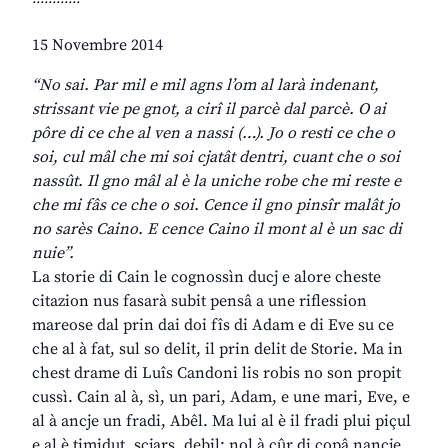
15 Novembre 2014
“No sai. Par mil e mil agns l’om al larà indenant,
strissant vie pe gnot, a cirî il parcè dal parcè. O ai
pôre di ce che al ven a nassi (…). Jo o resti ce che o
soi, cul mâl che mi soi cjatât dentri, cuant che o soi
nassût. Il gno mâl al è la uniche robe che mi reste e
che mi fâs ce che o soi. Cence il gno pinsîr malât jo
no sarès Caino. E cence Caino il mont al è un sac di
nuie”.
La storie di Cain le cognossìn ducj e alore cheste
citazion nus fasarà subit pensâ a une riflession
mareose dal prin dai doi fîs di Adam e di Eve su ce
che al à fat, sul so delit, il prin delit de Storie. Ma in
chest drame di Luîs Candoni lis robis no son propit
cussì. Cain al à, sì, un pari, Adam, e une mari, Eve, e
al à ancje un fradi, Abêl. Ma lui al è il fradi plui piçul
e al è timidut, scjars, debil: nol à cûr di copâ nancje