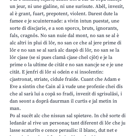
un jeur, ni une gjaline, ni une surisute. Abêl, invezit,
al è grant, fuart, prepotent, violent. Darest dute la
famee e je scuinternade: a vivin intun puestat, une
sorte di discjarie, e a son sporcs, bruts, ignorants,
fals, cragnôs. No san nuie dal mont, no san se al è
alc altri in plui di lôr, no san ce che al jere prime di
lôr e no san se al sarà alc daspò di lôr, no san se la
lôr cjase (se si pues clamâ cjase chel cjôt) e je la
prime o la ultime de citât e no san nancje se e je une
citât. E jenfri di lôr si odein e si insolentin:
cjastronat, striate, cidule fraide. Cuant che Adam e
Eve a sintin che Cain al à vude une profezie chei dîs
che al sarà lui a copâ so fradi, invezit di sgrisulâsi, i
dan seont a doprâ daurman il curtìs e jal metin in
man.
Po al sucêt alc che nissun sal spietave. In chê sorte di
ledanâr al rive un personaç tant diferent di lôr che ju
lasse scaturîts e cence peraulis: il blanc, dut net e