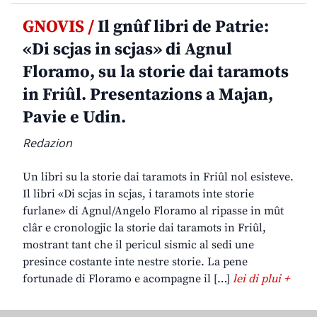
GNOVIS /
Il gnûf libri de Patrie:
«Di scjas in scjas» di Agnul
Floramo, su la storie dai taramots
in Friûl. Presentazions a Majan,
Pavie e Udin.
Redazion
Un libri su la storie dai taramots in Friûl nol esisteve.
Il libri «Di scjas in scjas, i taramots inte storie
furlane» di Agnul/Angelo Floramo al ripasse in mût
clâr e cronologjic la storie dai taramots in Friûl,
mostrant tant che il pericul sismic al sedi une
presince costante inte nestre storie. La pene
fortunade di Floramo e acompagne il […]
lei di plui +