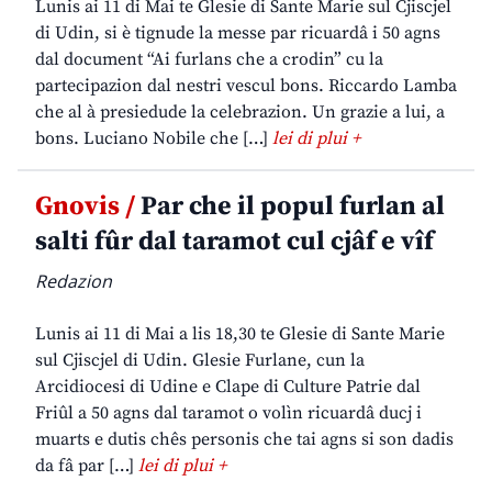
Lunis ai 11 di Mai te Glesie di Sante Marie sul Cjiscjel
di Udin, si è tignude la messe par ricuardâ i 50 agns
dal document “Ai furlans che a crodin” cu la
partecipazion dal nestri vescul bons. Riccardo Lamba
che al à presiedude la celebrazion. Un grazie a lui, a
bons. Luciano Nobile che […]
lei di plui +
Gnovis /
Par che il popul furlan al
salti fûr dal taramot cul cjâf e vîf
Redazion
Lunis ai 11 di Mai a lis 18,30 te Glesie di Sante Marie
sul Cjiscjel di Udin. Glesie Furlane, cun la
Arcidiocesi di Udine e Clape di Culture Patrie dal
Friûl a 50 agns dal taramot o volìn ricuardâ ducj i
muarts e dutis chês personis che tai agns si son dadis
da fâ par […]
lei di plui +