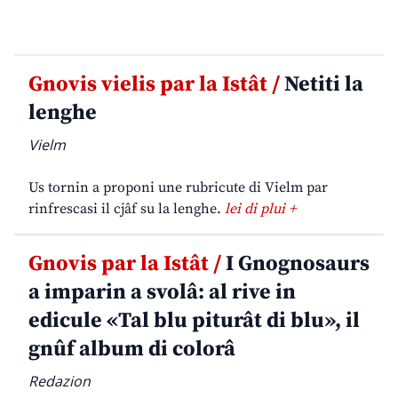
Gnovis vielis par la Istât /
Netiti la
lenghe
Vielm
Us tornin a proponi une rubricute di Vielm par
rinfrescasi il cjâf su la lenghe.
lei di plui +
Gnovis par la Istât /
I Gnognosaurs
a imparin a svolâ: al rive in
edicule «Tal blu piturât di blu», il
gnûf album di colorâ
Redazion