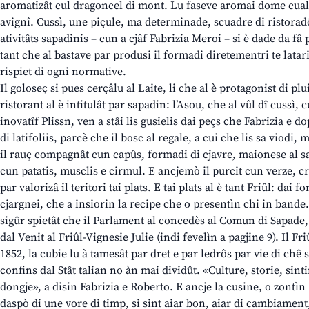
aromatizât cul dragoncel di mont. Lu faseve aromai dome cual
avignî. Cussì, une piçule, ma determinade, scuadre di ristoradôr
ativitâts sapadinis – cun a cjâf Fabrizia Meroi – si è dade da fâ 
tant che al bastave par produsi il formadi diretementri te latari
rispiet di ogni normative.
Il goloseç si pues cerçâlu al Laite, li che al è protagonist di pl
ristorant al è intitulât par sapadin: l’Asou, che al vûl dî cussì, cu
inovatîf Plissn, ven a stâi lis gusielis dai peçs che Fabrizia e dop
di latifoliis, parcè che il bosc al regale, a cui che lis sa viodi,
il rauç compagnât cun capûs, formadi di cjavre, maionese al savô
cun patatis, musclis e cirmul. E ancjemò il purcit cun verze, c
par valorizâ il teritori tai plats. E tai plats al è tant Friûl: dai
cjargnei, che a insiorin la recipe che o presentìn chi in bande
sigûr spietât che il Parlament al concedès al Comun di Sapade, 
dal Venit al Friûl-Vignesie Julie (indi fevelìn a pagjine 9). Il Fr
1852, la cubie lu à tamesât par dret e par ledrôs par vie di chê s
confins dal Stât talian no àn mai dividût. «Culture, storie, sin
dongje», a disin Fabrizia e Roberto. E ancje la cusine, o zontìn
daspò di une vore di timp, si sint aiar bon, aiar di cambiament,