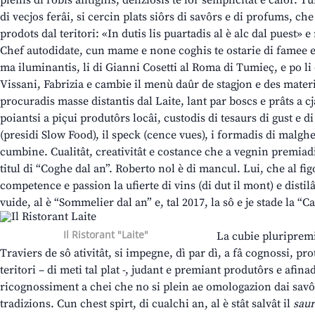
plenis di robis antighis, deliziosis te lôr semplicitât e calôr. 
di vecjos ferâi, si cercin plats siôrs di savôrs e di profums, ch
prodots dal teritori: «In dutis lis puartadis al è alc dal puest» 
Chef autodidate, cun mame e none coghis te ostarie di famee e 
ma iluminantis, li di Gianni Cosetti al Roma di Tumieç, e po l
Vissani, Fabrizia e cambie il menù daûr de stagjon e des materi
procuradis masse distantis dal Laite, lant par boscs e prâts a cja
poiantsi a piçui produtôrs locâi, custodis di tesaurs di gust e d
(presidi Slow Food), il speck (cence vues), i formadis di malghe. 
cumbine. Cualitât, creativitât e costance che a vegnin premiad
titul di “Coghe dal an”. Roberto nol è di mancul. Lui, che al figo
competence e passion la ufierte di vins (di dut il mont) e distilâ
vuide, al è “Sommelier dal an” e, tal 2017, la sô e je stade la “C
Il Ristorant "Laite"
La cubie pluriprem
Traviers de sô ativitât, si impegne, dì par dì, a fâ cognossi, pro
teritori – di meti tal plat -, judant e premiant produtôrs e afin
ricognossiment a chei che no si plein ae omologazion dai savôr
tradizions. Cun chest spirt, di cualchi an, al è stât salvât il
saur