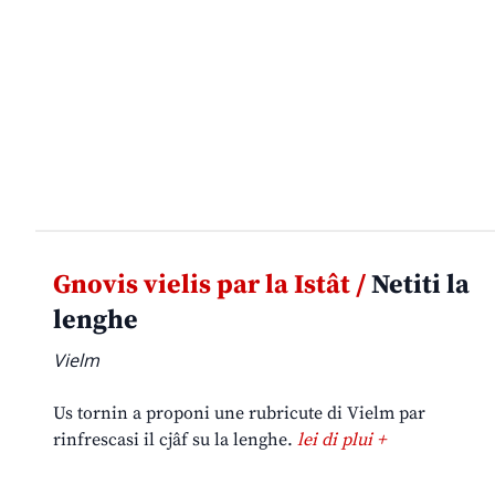
Gnovis vielis par la Istât /
Netiti la
lenghe
Vielm
Us tornin a proponi une rubricute di Vielm par
rinfrescasi il cjâf su la lenghe.
lei di plui +