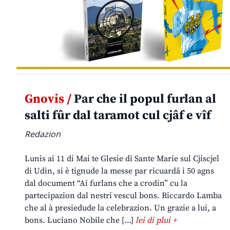
Gnovis /
Par che il popul furlan al
salti fûr dal taramot cul cjâf e vîf
Redazion
Lunis ai 11 di Mai te Glesie di Sante Marie sul Cjiscjel
di Udin, si è tignude la messe par ricuardâ i 50 agns
dal document “Ai furlans che a crodin” cu la
partecipazion dal nestri vescul bons. Riccardo Lamba
che al à presiedude la celebrazion. Un grazie a lui, a
bons. Luciano Nobile che […]
lei di plui +