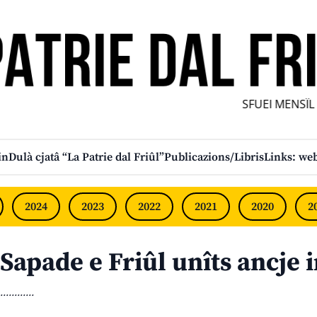
SFUEI MENSÎL FU
in
Dulà cjatâ “La Patrie dal Friûl”
Publicazions/Libris
Links: web
2024
2023
2022
2021
2020
2
Sapade e Friûl unîts ancje i
............