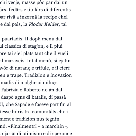
chi vecje, masse pôc par dâi un
s, fedârs e titolârs di diferentis
par rivâ a inzornâ la recipe chel
e dal paîs, la
Plodar Kelder
, tal
ui puartadis. Il dopli menù dal
i classics di stagjon, e il plui
re tai siei plats tant che il vueli
 mil maraveis. Intal menù, si cjatin
r di naranç e trifule, e il cierf
ren e trape. Tradizion e inovazion
 formadis di malghe ai miluçs
. Fabrizia e Roberto no àn dal
daspò agns di bataiis, di passâ
iûl, che Sapade e faseve part fin al
tesse lidrîs tra comunitâts che i
timent e tradizion nus tegnin
 nô. «Finalmentri – a marchin -,
 cjariât di otimisim e di sperance