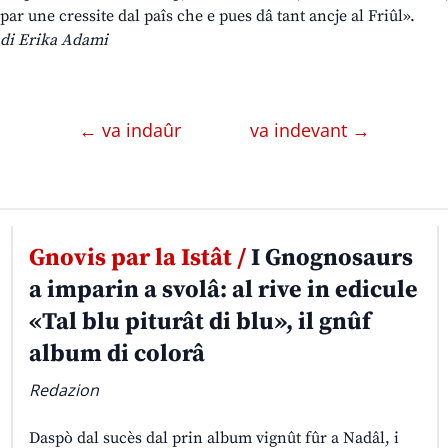
par une cressite dal paîs che e pues dâ tant ancje al Friûl».
di Erika Adami
← va indaûr
va indevant →
Gnovis par la Istât /
I Gnognosaurs
a imparin a svolâ: al rive in edicule
«Tal blu piturât di blu», il gnûf
album di colorâ
Redazion
Daspò dal sucès dal prin album vignût fûr a Nadâl, i