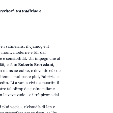
eritori, tra tradizion e
s e i salmerins, il cjamoç e il
di mont, moderne e fûr dal
ce e sensibilitât. Un impegn che al
dât, e l’om
Roberto Brovedani
,
 in mans ae cubie, e devente cûr de
lients – nol baste plui, Fabrizia e
din. Li a van a vivi e a puartin il
entre tal olimp de cusine taliane
 le veve vude – e i trê pirons dal
 plui vecje -, rivistudis di len e