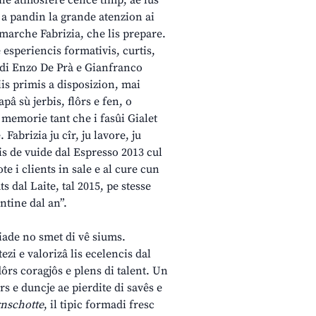
Tune atmosfere cence timp, ae lûs
e a pandin la grande atenzion ai
e marche Fabrizia, che lis prepare.
esperiencis formativis, curtis,
i di Enzo De Prà e Gianfranco
is primis a disposizion, mai
pâ sù jerbis, flôrs e fen, o
i memorie tant che i fasûi Gialet
Fabrizia ju cîr, ju lavore, ju
is de vuide dal Espresso 2013 cul
te i clients in sale e al cure cun
ts dal Laite, tal 2015, pe stesse
antine dal an”.
iade no smet di vê siums.
tezi e valorizâ lis ecelencis dal
adôrs coragjôs e plens di talent. Un
s e duncje ae pierdite di savês e
nschotte
, il tipic formadi fresc