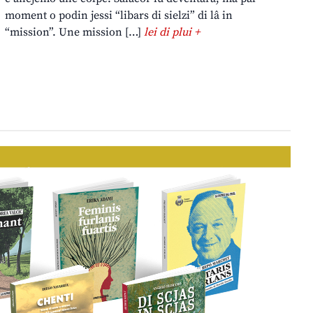
moment o podin jessi “libars di sielzi” di lâ in
“mission”. Une mission […]
lei di plui +