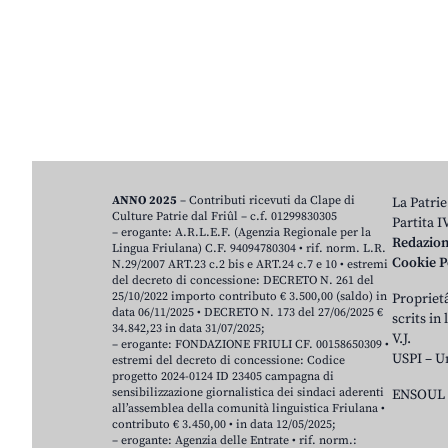
ANNO 2025
– Contributi ricevuti da Clape di
La Patrie
Culture Patrie dal Friûl – c.f. 01299830305
Partita 
– erogante: A.R.L.E.F. (Agenzia Regionale per la
Redazio
Lingua Friulana) C.F. 94094780304 • rif. norm. L.R.
Cookie P
N.29/2007 ART.23 c.2 bis e ART.24 c.7 e 10 • estremi
del decreto di concessione: DECRETO N. 261 del
25/10/2022 importo contributo € 3.500,00 (saldo) in
Proprietâ
data 06/11/2025 • DECRETO N. 173 del 27/06/2025 €
scrits in
34.842,23 in data 31/07/2025;
V.J.
– erogante: FONDAZIONE FRIULI CF. 00158650309 •
USPI – U
estremi del decreto di concessione: Codice
progetto 2024-0124 ID 23405 campagna di
sensibilizzazione giornalistica dei sindaci aderenti
ENSOUL 
all’assemblea della comunità linguistica Friulana •
contributo € 3.450,00 • in data 12/05/2025;
– erogante: Agenzia delle Entrate • rif. norm.: