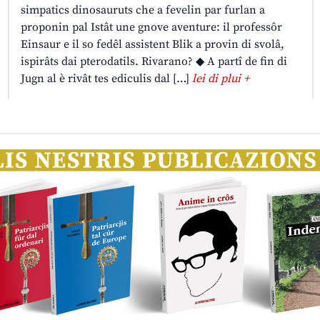
simpatics dinosauruts che a fevelin par furlan a
proponin pal Istât une gnove aventure: il professôr
Einsaur e il so fedêl assistent Blik a provin di svolâ,
ispirâts dai pterodatils. Rivarano? ◆ A partî de fin di
Jugn al è rivât tes ediculis dal […]
lei di plui +