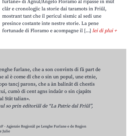
furlane» di Agnul/Angelo Floramo al ripasse in mût
clâr e cronologjic la storie dai taramots in Friûl,
mostrant tant che il pericul sismic al sedi une
presince costante inte nestre storie. La pene
fortunade di Floramo e acompagne il […]
lei di plui +
lenghe furlane, che a son convints di fâ part de
e al è come dî che o sin un popul, une etnie,
po tancj parons, che a àn balinât di chestis
cui, cumò di cent agns indaûr o sin cjapâts
al Stât talian».
ul so prin editoriâl de “La Patrie dal Friûl”,
LeF - Agjenzie Regjonâl pe Lenghe Furlane e de Regjon
 Julie