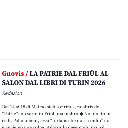
Gnovis /
LA PATRIE DAL FRIÛL AL
SALON DAL LIBRI DI TURIN 2026
Redazion
Dai 14 ai 18 di Mai no steit a cirînus, noaltris de
“Patrie”: no sarin in Friûl, ma inaltrò.◆ No, no lìn in
esili. Pal moment, jessi “furlans che no si rindin” nol
è ancjemò une colpe. Salacor lu deventarà, ma pal