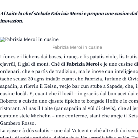
Al Laite la chef stelade Fabrizia Meroi e propon une cusine dal t
inovazion.
Fabrizia Meroi in cusine
I foncs e i lichens dai boscs, i rauçs e lis patatis viole, lis truti
cjavrûl, il gjal di mont. Chê di
Fabrizia Meroi
e je une cusine 
ordenari, che e partìs de tradizion, ma le inove cun inteligjen
tache scuasi 30 agns indaûr cuant che Fabrizia, furlane di Civi
sapadin, a rilevin il Keisn, vecjo bar cun stube a Sapade, che,
cusine locâl. E, cuant che il locâl – in graciis dal bon acet dai c
Roberto a cuistin une cjasute tipiche te borgade Hoffe e le come
ristorant. Al nas il Laite (par sapadin al vûl dî clevis), che al j
cuntune stele Michelin – une conferme, stant che ancje il Keisn
Gambero Rosso.
La cjase e à dôs salutis – une dal Votcent e chê altre di doi secui