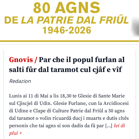
Gnovis /
Par che il popul furlan al
salti fûr dal taramot cul cjâf e vîf
Redazion
Lunis ai 11 di Mai a lis 18,30 te Glesie di Sante Marie
sul Cjiscjel di Udin. Glesie Furlane, cun la Arcidiocesi
di Udine e Clape di Culture Patrie dal Friûl a 50 agns
dal taramot o volìn ricuardâ ducj i muarts e dutis chês
personis che tai agns si son dadis da fâ par […]
lei di
plui +