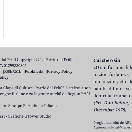
 dal Friûl Copyright © La Patrie dal Friûl
Cui che o sin
IVA 01299830305
«O sin furlans di 
n
RSS/XML
Pubblicità
Privacy Policy
nazion furlane. Ch
olicy
une nazion, che do
t Clape di Culture “Patrie dal Friûl”. I articui a son
bandis dilunc i se
 lenghe furlane e cu la grafie uficiâl de Regjon Friûl –
dentri tal tramai d
(Pre Toni Beline, s
nion Stampe Periodiche Taliane
Dicembar 1978)
srl
-
Grafiche GTower Studio
Progjet finanziât de AR
Autonome Friûl-Vignesie