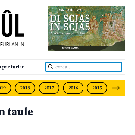
RLAN INDIPENDENT • INDEPENDENT FRIULIAN MONTHLY • N
Cerca:
 par furlan
019
2018
2017
2016
2015
2014
n taule