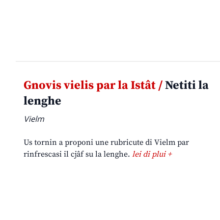
Gnovis vielis par la Istât /
Netiti la
lenghe
Vielm
Us tornin a proponi une rubricute di Vielm par
rinfrescasi il cjâf su la lenghe.
lei di plui +