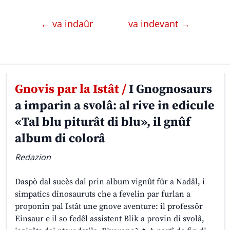
← va indaûr
va indevant →
Gnovis par la Istât /
I Gnognosaurs
a imparin a svolâ: al rive in edicule
«Tal blu piturât di blu», il gnûf
album di colorâ
Redazion
Daspò dal sucès dal prin album vignût fûr a Nadâl, i
simpatics dinosauruts che a fevelin par furlan a
proponin pal Istât une gnove aventure: il professôr
Einsaur e il so fedêl assistent Blik a provin di svolâ,