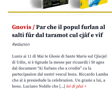
Gnovis /
Par che il popul furlan al
salti fûr dal taramot cul cjâf e vîf
Redazion
Lunis ai 11 di Mai te Glesie di Sante Marie sul Cjiscjel
di Udin, si è tignude la messe par ricuardâ i 50 agns
dal document “Ai furlans che a crodin” cu la
partecipazion dal nestri vescul bons. Riccardo Lamba
che al à presiedude la celebrazion. Un grazie a lui, a
bons. Luciano Nobile che […]
lei di plui +