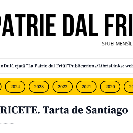
SFUEI MENSÎL F
in
Dulà cjatâ “La Patrie dal Friûl”
Publicazions/Libris
Links: web
2024
2023
2022
2021
2020
2
RICETE. Tarta de Santiago
............