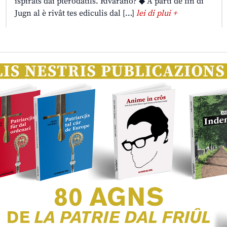
ispirâts dai pterodatils. Rivarano? ◆ A partî de fin di
Jugn al è rivât tes ediculis dal […]
lei di plui +