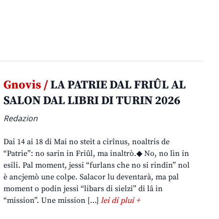
Gnovis /
LA PATRIE DAL FRIÛL AL
SALON DAL LIBRI DI TURIN 2026
Redazion
Dai 14 ai 18 di Mai no steit a cirînus, noaltris de
“Patrie”: no sarin in Friûl, ma inaltrò.◆ No, no lìn in
esili. Pal moment, jessi “furlans che no si rindin” nol
è ancjemò une colpe. Salacor lu deventarà, ma pal
moment o podin jessi “libars di sielzi” di lâ in
“mission”. Une mission […]
lei di plui +