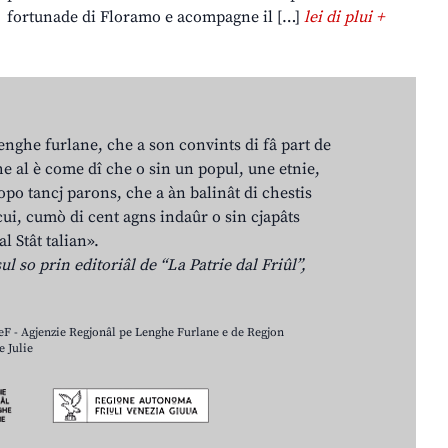
fortunade di Floramo e acompagne il […]
lei di plui +
lenghe furlane, che a son convints di fâ part de
e al è come dî che o sin un popul, une etnie,
po tancj parons, che a àn balinât di chestis
cui, cumò di cent agns indaûr o sin cjapâts
al Stât talian».
ul so prin editoriâl de “La Patrie dal Friûl”,
LeF - Agjenzie Regjonâl pe Lenghe Furlane e de Regjon
 Julie