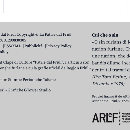
 dal Friûl Copyright © La Patrie dal Friûl
Cui che o sin
IVA 01299830305
«O sin furlans di 
n
RSS/XML
Pubblicità
Privacy Policy
nazion furlane. Ch
olicy
une nazion, che do
t Clape di Culture “Patrie dal Friûl”. I articui a son
bandis dilunc i se
 lenghe furlane e cu la grafie uficiâl de Regjon Friûl –
dentri tal tramai d
(Pre Toni Beline, s
nion Stampe Periodiche Taliane
Dicembar 1978)
srl
-
Grafiche GTower Studio
Progjet finanziât de AR
Autonome Friûl-Vignesie