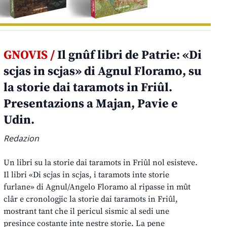
GNOVIS /
Il gnûf libri de Patrie: «Di
scjas in scjas» di Agnul Floramo, su
la storie dai taramots in Friûl.
Presentazions a Majan, Pavie e
Udin.
Redazion
Un libri su la storie dai taramots in Friûl nol esisteve.
Il libri «Di scjas in scjas, i taramots inte storie
furlane» di Agnul/Angelo Floramo al ripasse in mût
clâr e cronologjic la storie dai taramots in Friûl,
mostrant tant che il pericul sismic al sedi une
presince costante inte nestre storie. La pene