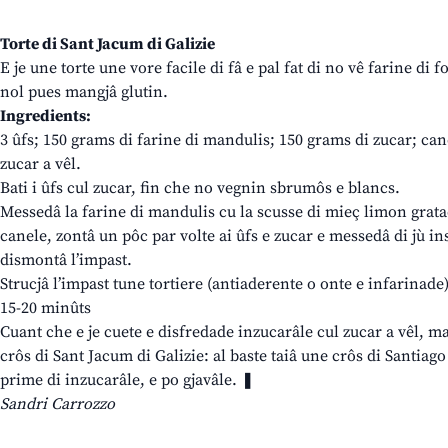
Torte di Sant Jacum di Galizie
E je une torte une vore facile di fâ e pal fat di no vê farine di
nol pues mangjâ glutin.
Ingredients:
3 ûfs; 150 grams di farine di mandulis; 150 grams di zucar; can
zucar a vêl.
Bati i ûfs cul zucar, fin che no vegnin sbrumôs e blancs.
Messedâ la farine di mandulis cu la scusse di mieç limon gratad
canele, zontâ un pôc par volte ai ûfs e zucar e messedâ di jù ins
dismontâ l’impast.
Strucjâ l’impast tune tortiere (antiaderente o onte e infarinade) 
15-20 minûts
Cuant che e je cuete e disfredade inzucarâle cul zucar a vêl, ma
crôs di Sant Jacum di Galizie: al baste taiâ une crôs di Santiago 
prime di inzucarâle, e po gjavâle. ❚
Sandri Carrozzo