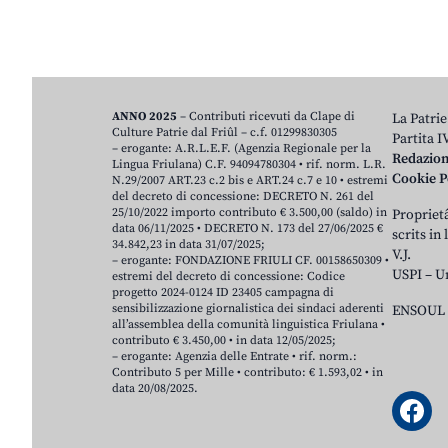
ANNO 2025
– Contributi ricevuti da Clape di
La Patrie
Culture Patrie dal Friûl – c.f. 01299830305
Partita 
– erogante: A.R.L.E.F. (Agenzia Regionale per la
Redazio
Lingua Friulana) C.F. 94094780304 • rif. norm. L.R.
Cookie P
N.29/2007 ART.23 c.2 bis e ART.24 c.7 e 10 • estremi
del decreto di concessione: DECRETO N. 261 del
25/10/2022 importo contributo € 3.500,00 (saldo) in
Proprietâ
data 06/11/2025 • DECRETO N. 173 del 27/06/2025 €
scrits in
34.842,23 in data 31/07/2025;
V.J.
– erogante: FONDAZIONE FRIULI CF. 00158650309 •
USPI – U
estremi del decreto di concessione: Codice
progetto 2024-0124 ID 23405 campagna di
sensibilizzazione giornalistica dei sindaci aderenti
ENSOUL 
all’assemblea della comunità linguistica Friulana •
contributo € 3.450,00 • in data 12/05/2025;
– erogante: Agenzia delle Entrate • rif. norm.:
Contributo 5 per Mille • contributo: € 1.593,02 • in
data 20/08/2025.