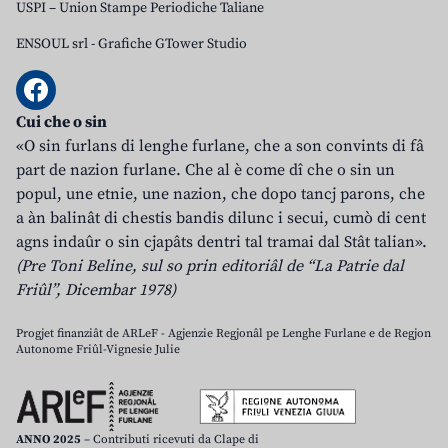
USPI – Union Stampe Periodiche Taliane
ENSOUL srl
-
Grafiche GTower Studio
Cui che o sin
«O sin furlans di lenghe furlane, che a son convints di fâ
part de nazion furlane. Che al è come dî che o sin un
popul, une etnie, une nazion, che dopo tancj parons, che
a àn balinât di chestis bandis dilunc i secui, cumò di cent
agns indaûr o sin cjapâts dentri tal tramai dal Stât talian».
(Pre Toni Beline, sul so prin editoriâl de “La Patrie dal
Friûl”, Dicembar 1978)
Progjet finanziât de ARLeF - Agjenzie Regjonâl pe Lenghe Furlane e de Regjon
Autonome Friûl-Vignesie Julie
ANNO 2025
– Contributi ricevuti da Clape di