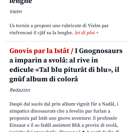
lenghe
Vielm
Us tornin a proponi une rubricute di Vielm par
rinfrescasi il cjâf su la lenghe.
lei di plui +
Gnovis par la Istât /
I Gnognosaurs
a imparin a svolâ: al rive in
edicule «Tal blu piturât di blu», il
gnûf album di colorâ
Redazion
Daspò dal sucès dal prin album vignût fûr a Nadâl, i
simpatics dinosauruts che a fevelin par furlan a
proponin pal Istât une gnove aventure: il professôr
Einsaur e il so fedêl assistent Blik a provin di svolâ,