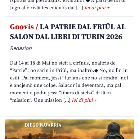
ispirâts dai pterodatils. Rivarano? ◆ A partî de fin di
Jugn al è rivât tes ediculis dal […]
lei di plui +
Gnovis /
LA PATRIE DAL FRIÛL AL
SALON DAL LIBRI DI TURIN 2026
Redazion
Dai 14 ai 18 di Mai no steit a cirînus, noaltris de
“Patrie”: no sarin in Friûl, ma inaltrò.◆ No, no lìn in
esili. Pal moment, jessi “furlans che no si rindin” nol
è ancjemò une colpe. Salacor lu deventarà, ma pal
moment o podin jessi “libars di sielzi” di lâ in
“mission”. Une mission […]
lei di plui +