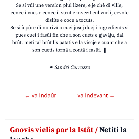
Se si vûl une version plui lizere, e je chê di vilie,
cence i vues e cence il strut e invezit cul vueli, cevole
dislite e coce a tocuts.
Se si à pôre di no rivâ a cuei juscj ducj i ingredients si
pues cuei i fasûi fin che a son cuets e gjavâju, dal
brût, meti tal brût lis patatis e la viscje e cuant che a
son cuetis tornâ a zontâ i fasûi. ❚
✒ Sandri Carrozzo
← va indaûr
va indevant →
Gnovis vielis par la Istât /
Netiti la