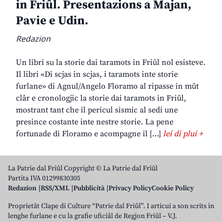
in Friûl. Presentazions a Majan,
Pavie e Udin.
Redazion
Un libri su la storie dai taramots in Friûl nol esisteve.
Il libri «Di scjas in scjas, i taramots inte storie
furlane» di Agnul/Angelo Floramo al ripasse in mût
clâr e cronologjic la storie dai taramots in Friûl,
mostrant tant che il pericul sismic al sedi une
presince costante inte nestre storie. La pene
fortunade di Floramo e acompagne il […]
lei di plui +
La Patrie dal Friûl Copyright © La Patrie dal Friûl
Partita IVA 01299830305
Redazion
RSS/XML
Pubblicità
Privacy Policy
Cookie Policy
Proprietât Clape di Culture “Patrie dal Friûl”. I articui a son scrits in
lenghe furlane e cu la grafie uficiâl de Regjon Friûl – V.J.