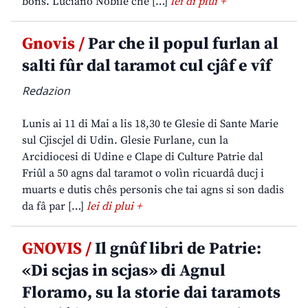
bons. Luciano Nobile che […]
lei di plui +
Gnovis /
Par che il popul furlan al
salti fûr dal taramot cul cjâf e vîf
Redazion
Lunis ai 11 di Mai a lis 18,30 te Glesie di Sante Marie
sul Cjiscjel di Udin. Glesie Furlane, cun la
Arcidiocesi di Udine e Clape di Culture Patrie dal
Friûl a 50 agns dal taramot o volìn ricuardâ ducj i
muarts e dutis chês personis che tai agns si son dadis
da fâ par […]
lei di plui +
GNOVIS /
Il gnûf libri de Patrie:
«Di scjas in scjas» di Agnul
Floramo, su la storie dai taramots