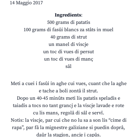
14 Maggio 2017
Ingredients
:
500 grams di patatis
100 grams di fasûi blancs za stâts in muel
40 grams di strut
un manel di viscje
un toc di vues di persut
un toc di vues di manç
sâl
Meti a cuei i fasûi in aghe cui vues, cuant che la aghe
e tache a boli zontâ il strut.
Dopo un 40-45 minûts meti lis patatis speladis e
taiadis a tocs no tant grancj e la viscje lavade e rote
cu lis mans, regolâ di sâl e servî.
Notis: la viscje, par cui che no lu sa a son lis “cime di
rapa”, par fâ la mignestre galiziane si puedin doprâ,
daûr la stagjon, ancje i capûs.