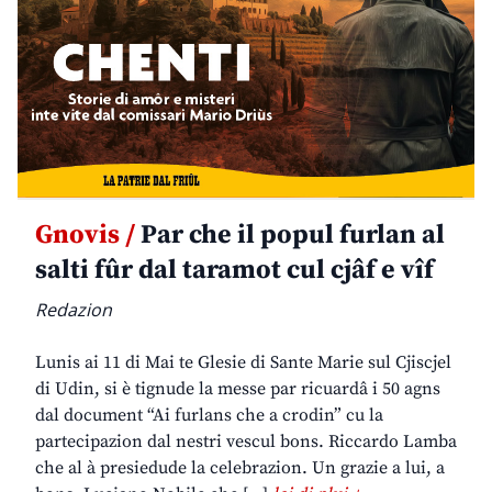
Gnovis /
Par che il popul furlan al
salti fûr dal taramot cul cjâf e vîf
Redazion
Lunis ai 11 di Mai te Glesie di Sante Marie sul Cjiscjel
di Udin, si è tignude la messe par ricuardâ i 50 agns
dal document “Ai furlans che a crodin” cu la
partecipazion dal nestri vescul bons. Riccardo Lamba
che al à presiedude la celebrazion. Un grazie a lui, a