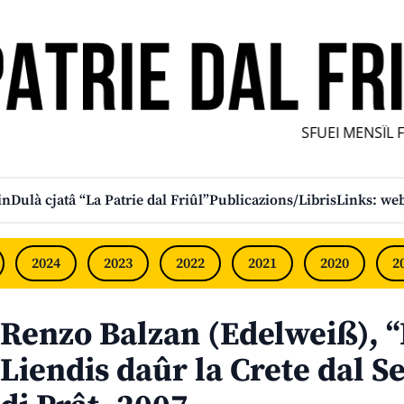
SFUEI MENSÎL FUR
in
Dulà cjatâ “La Patrie dal Friûl”
Publicazions/Libris
Links: web
2024
2023
2022
2021
2020
2
Renzo Balzan (Edelweiß), “
Liendis daûr la Crete dal S