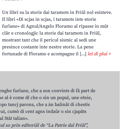
Un libri su la storie dai taramots in Friûl nol esisteve.
Il libri «Di scjas in scjas, i taramots inte storie
furlane» di Agnul/Angelo Floramo al ripasse in mût
clâr e cronologjic la storie dai taramots in Friûl,
mostrant tant che il pericul sismic al sedi une
presince costante inte nestre storie. La pene
fortunade di Floramo e acompagne il […]
lei di plui +
lenghe furlane, che a son convints di fâ part de
e al è come dî che o sin un popul, une etnie,
po tancj parons, che a àn balinât di chestis
cui, cumò di cent agns indaûr o sin cjapâts
al Stât talian».
ul so prin editoriâl de “La Patrie dal Friûl”,