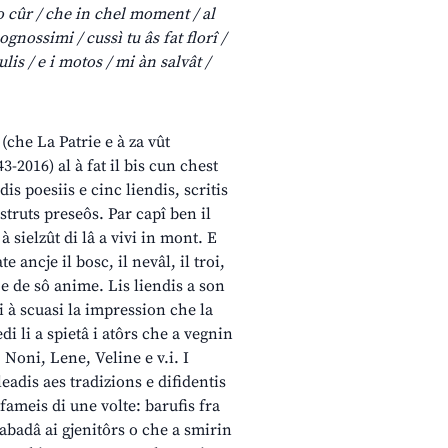
no cûr / che in chel moment / al
cognossimi / cussì tu âs fat florî /
aulis / e i motos / mi àn salvât /
(che La Patrie e à za vût
-2016) al à fat il bis cun chest
dis poesiis e cinc liendis, scritis
ostruts preseôs. Par capî ben il
à sielzût di lâ a vivi in mont. E
e ancje il bosc, il nevâl, il troi,
m e de sô anime. Lis liendis a son
i à scuasi la impression che la
edi li a spietâ i atôrs che a vegnin
, Noni, Lene, Veline e v.i. I
eadis aes tradizions e difidentis
 fameis di une volte: barufis fra
abadâ ai gjenitôrs o che a smirin