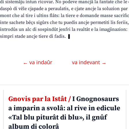
di sistemâju intun ricovar. No podeve mancjâ la fantate che l
daspò di vêle cjapade a peraulatis, e cjate ancje la soluzion par 
mont che al tire i ultins flâts: la tiere e domande masse sacrific
inte sachete bêçs sigûrs che tu puedis ancje permetiti lis ferii
introdûs un alc di sospindût jenfri la realtât e la imagjinazion: i
simpri stade ancje tiere di fadis. ❚
← va indaûr
va indevant →
Gnovis par la Istât /
I Gnognosaurs
a imparin a svolâ: al rive in edicule
«Tal blu piturât di blu», il gnûf
album di colorâ