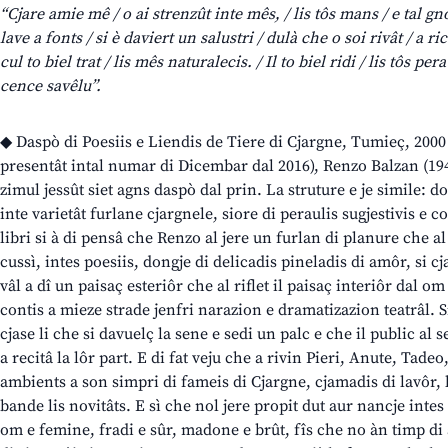
“Cjare amie mê / o ai strenzût inte mês, / lis tôs mans / e tal g
lave a fonts / si è daviert un salustri / dulà che o soi rivât / a ri
cul to biel trat / lis mês naturalecis. / Il to biel ridi / lis tôs per
cence savêlu”.
◆ Daspò di Poesiis e Liendis de Tiere di Cjargne, Tumieç, 2000 
presentât intal numar di Dicembar dal 2016), Renzo Balzan (1943
zimul jessût siet agns daspò dal prin. La struture e je simile: do
inte varietât furlane cjargnele, siore di peraulis sugjestivis e c
libri si à di pensâ che Renzo al jere un furlan di planure che al 
cussì, intes poesiis, dongje di delicadis pineladis di amôr, si cjat
vâl a dî un paisaç esteriôr che al riflet il paisaç interiôr dal o
contis a mieze strade jenfri narazion e dramatizazion teatrâl. S
cjase li che si davuelç la sene e sedi un palc e che il public al s
a recitâ la lôr part. E di fat veju che a rivin Pieri, Anute, Tadeo
ambients a son simpri di fameis di Cjargne, cjamadis di lavôr, l
bande lis novitâts. E sì che nol jere propit dut aur nancje intes
om e femine, fradi e sûr, madone e brût, fîs che no àn timp di 