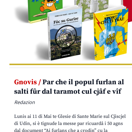
Gnovis /
Par che il popul furlan al
salti fûr dal taramot cul cjâf e vîf
Redazion
Lunis ai 11 di Mai te Glesie di Sante Marie sul Cjiscjel
di Udin, si è tignude la messe par ricuardâ i 50 agns
dal document “Ai furlans che a crodin” cu la