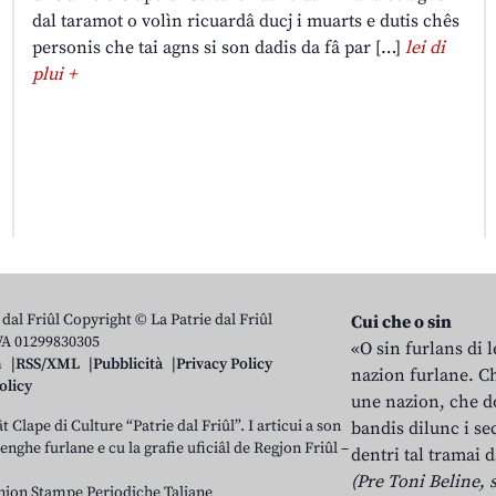
dal taramot o volìn ricuardâ ducj i muarts e dutis chês
personis che tai agns si son dadis da fâ par […]
lei di
plui +
 dal Friûl Copyright © La Patrie dal Friûl
Cui che o sin
IVA 01299830305
«O sin furlans di 
n
RSS/XML
Pubblicità
Privacy Policy
nazion furlane. Ch
olicy
une nazion, che do
t Clape di Culture “Patrie dal Friûl”. I articui a son
bandis dilunc i se
 lenghe furlane e cu la grafie uficiâl de Regjon Friûl –
dentri tal tramai d
(Pre Toni Beline, s
nion Stampe Periodiche Taliane