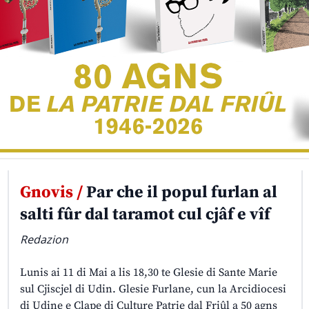
Gnovis /
Par che il popul furlan al
salti fûr dal taramot cul cjâf e vîf
Redazion
Lunis ai 11 di Mai a lis 18,30 te Glesie di Sante Marie
sul Cjiscjel di Udin. Glesie Furlane, cun la Arcidiocesi
di Udine e Clape di Culture Patrie dal Friûl a 50 agns