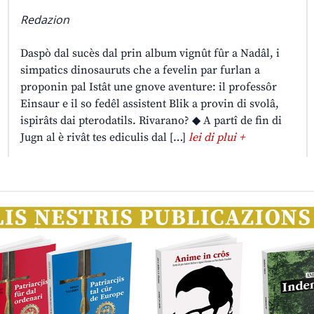
Redazion
Daspò dal sucès dal prin album vignût fûr a Nadâl, i
simpatics dinosauruts che a fevelin par furlan a
proponin pal Istât une gnove aventure: il professôr
Einsaur e il so fedêl assistent Blik a provin di svolâ,
ispirâts dai pterodatils. Rivarano? ◆ A partî de fin di
Jugn al è rivât tes ediculis dal […]
lei di plui +