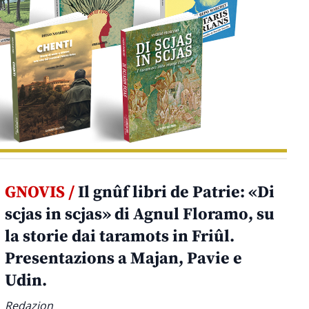
GNOVIS /
Il gnûf libri de Patrie: «Di
scjas in scjas» di Agnul Floramo, su
la storie dai taramots in Friûl.
Presentazions a Majan, Pavie e
Udin.
Redazion