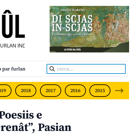
LAN INDIPENDENT • INDEPENDENT FRIULIAN MONTHLY • N
Cerca:
 par furlan
019
2018
2017
2016
2015
2014
Poesiis e
erenât”, Pasian