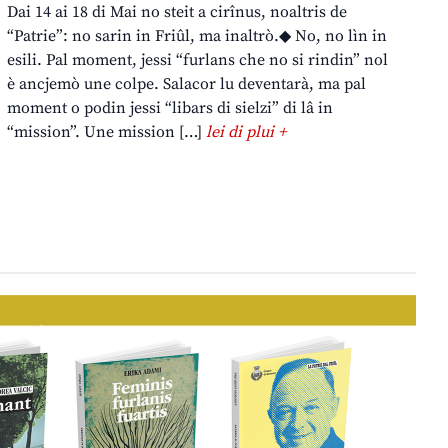
Dai 14 ai 18 di Mai no steit a cirînus, noaltris de
“Patrie”: no sarin in Friûl, ma inaltrò.◆ No, no lìn in
esili. Pal moment, jessi “furlans che no si rindin” nol
è ancjemò une colpe. Salacor lu deventarà, ma pal
moment o podin jessi “libars di sielzi” di lâ in
“mission”. Une mission […]
lei di plui +