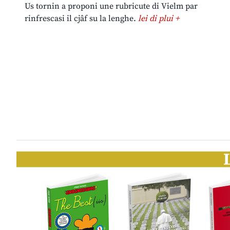
Us tornin a proponi une rubricute di Vielm par
rinfrescasi il cjâf su la lenghe.
lei di plui +