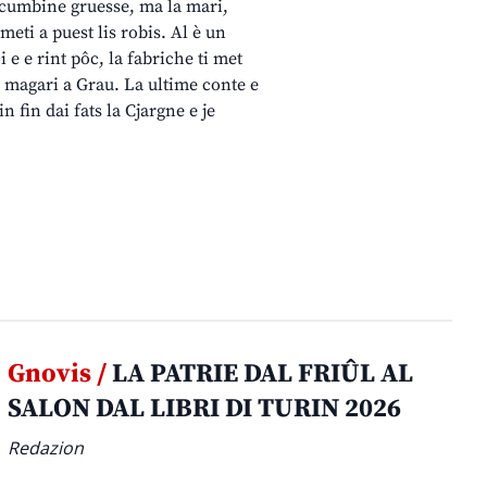
e cumbine gruesse, ma la mari,
meti a puest lis robis. Al è un
i e e rint pôc, la fabriche ti met
s, magari a Grau. La ultime conte e
n fin dai fats la Cjargne e je
Gnovis /
LA PATRIE DAL FRIÛL AL
SALON DAL LIBRI DI TURIN 2026
Redazion