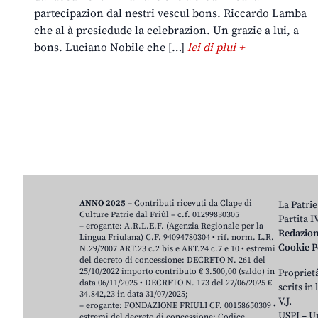
partecipazion dal nestri vescul bons. Riccardo Lamba
che al à presiedude la celebrazion. Un grazie a lui, a
bons. Luciano Nobile che […]
lei di plui +
ANNO 2025
– Contributi ricevuti da Clape di
La Patrie
Culture Patrie dal Friûl – c.f. 01299830305
Partita 
– erogante: A.R.L.E.F. (Agenzia Regionale per la
Redazio
Lingua Friulana) C.F. 94094780304 • rif. norm. L.R.
Cookie P
N.29/2007 ART.23 c.2 bis e ART.24 c.7 e 10 • estremi
del decreto di concessione: DECRETO N. 261 del
25/10/2022 importo contributo € 3.500,00 (saldo) in
Proprietâ
data 06/11/2025 • DECRETO N. 173 del 27/06/2025 €
scrits in
34.842,23 in data 31/07/2025;
V.J.
– erogante: FONDAZIONE FRIULI CF. 00158650309 •
USPI – U
estremi del decreto di concessione: Codice