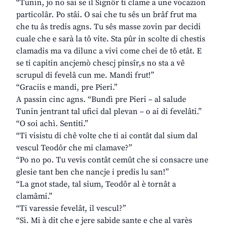
“Tunin, jo no sai se il Signôr ti clame a une vocazion
particolâr. Po stâi. O sai che tu sês un brâf frut ma
che tu âs tredis agns. Tu sês masse zovin par decidi
cuale che e sarà la tô vite. Sta pûr in scolte di chestis
clamadis ma va dilunc a vivi come chei de tô etât. E
se ti capitin ancjemò chescj pinsîr,s no sta a vê
scrupul di fevelâ cun me. Mandi frut!”
“Graciis e mandi, pre Pieri.”
A passin cinc agns. “Bundì pre Pieri – al salude
Tunin jentrant tal ufici dal plevan – o ai di fevelâti.”
“O soi achì. Sentiti.”
“Ti visistu di chê volte che ti ai contât dal sium dal
vescul Teodôr che mi clamave?”
“Po no po. Tu vevis contât cemût che si consacre une
glesie tant ben che nancje i predis lu san!”
“La gnot stade, tal sium, Teodôr al è tornât a
clamâmi.”
“Ti varessie fevelât, il vescul?”
“Sì. Mi à dit che e jere sabide sante e che al varès