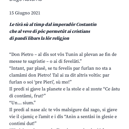
15 Giugno 2021
Le tirà sù al timp dal imperadôr Costantin
che al veve di pôc permetût ai cristians
di pandi libars la lôr religjon
“Don Pietro – al dîs sot vôs Tunin al plevan ae fin de
messe te sagristie – o ai di fevelâti.”
“Intant, par plasê, se tu fevelis par furlan no sta a
clamâmi don Pietro! Tal ai za dit altris voltis: par
furlan o soi ‘pre Pieri’, sù mo!”
Il predi si gjave la planete e la stole e al zonte “Ce âstu
di contâmi, frut?”
“Un… sium.”
Il predi al nase alc te vôs malsigure dal zago, si gjave
vie il cjamiç e l’amit e i dîs “Anìn a sentâsi in glesie e
contimi dut!”