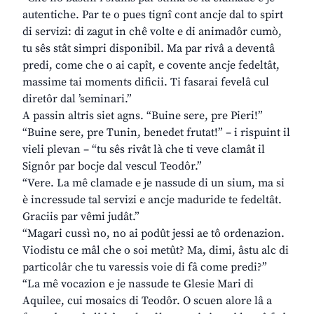
autentiche. Par te o pues tignî cont ancje dal to spirt
di servizi: di zagut in chê volte e di animadôr cumò,
tu sês stât simpri disponibil. Ma par rivâ a deventâ
predi, come che o ai capît, e covente ancje fedeltât,
massime tai moments dificii. Ti fasarai fevelâ cul
diretôr dal ’seminari.”
A passin altris siet agns. “Buine sere, pre Pieri!”
“Buine sere, pre Tunin, benedet frutat!” – i rispuint il
vieli plevan – “tu sês rivât là che ti veve clamât il
Signôr par bocje dal vescul Teodôr.”
“Vere. La mê clamade e je nassude di un sium, ma si
è incressude tal servizi e ancje maduride te fedeltât.
Graciis par vêmi judât.”
“Magari cussì no, no ai podût jessi ae tô ordenazion.
Viodistu ce mâl che o soi metût? Ma, dimi, âstu alc di
particolâr che tu varessis voie di fâ come predi?”
“La mê vocazion e je nassude te Glesie Mari di
Aquilee, cui mosaics di Teodôr. O scuen alore lâ a