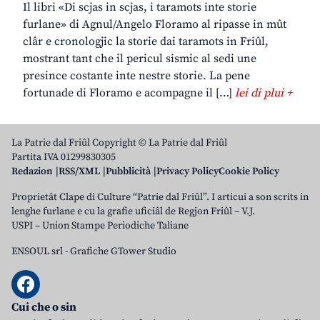
Il libri «Di scjas in scjas, i taramots inte storie
furlane» di Agnul/Angelo Floramo al ripasse in mût
clâr e cronologjic la storie dai taramots in Friûl,
mostrant tant che il pericul sismic al sedi une
presince costante inte nestre storie. La pene
fortunade di Floramo e acompagne il […]
lei di plui +
La Patrie dal Friûl Copyright © La Patrie dal Friûl
Partita IVA 01299830305
Redazion
RSS/XML
Pubblicità
Privacy Policy
Cookie Policy
Proprietât Clape di Culture “Patrie dal Friûl”. I articui a son scrits in
lenghe furlane e cu la grafie uficiâl de Regjon Friûl – V.J.
USPI – Union Stampe Periodiche Taliane
ENSOUL srl
-
Grafiche GTower Studio
Cui che o sin