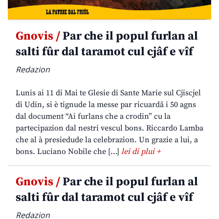
Gnovis /
Par che il popul furlan al
salti fûr dal taramot cul cjâf e vîf
Redazion
Lunis ai 11 di Mai te Glesie di Sante Marie sul Cjiscjel
di Udin, si è tignude la messe par ricuardâ i 50 agns
dal document “Ai furlans che a crodin” cu la
partecipazion dal nestri vescul bons. Riccardo Lamba
che al à presiedude la celebrazion. Un grazie a lui, a
bons. Luciano Nobile che […]
lei di plui +
Gnovis /
Par che il popul furlan al
salti fûr dal taramot cul cjâf e vîf
Redazion