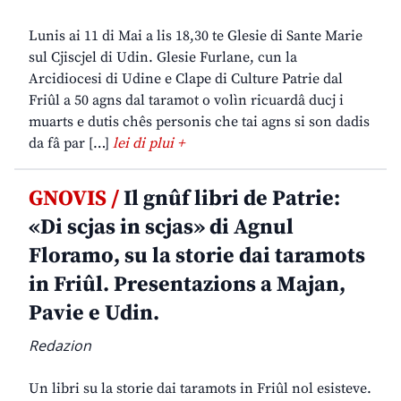
Lunis ai 11 di Mai a lis 18,30 te Glesie di Sante Marie
sul Cjiscjel di Udin. Glesie Furlane, cun la
Arcidiocesi di Udine e Clape di Culture Patrie dal
Friûl a 50 agns dal taramot o volìn ricuardâ ducj i
muarts e dutis chês personis che tai agns si son dadis
da fâ par […]
lei di plui +
GNOVIS /
Il gnûf libri de Patrie:
«Di scjas in scjas» di Agnul
Floramo, su la storie dai taramots
in Friûl. Presentazions a Majan,
Pavie e Udin.
Redazion
Un libri su la storie dai taramots in Friûl nol esisteve.