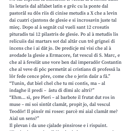
lis letaris dal alfabet latin e grêc cu la ponte dal
pastorâl su dôs riis di cinise metudis a X che a levin
dai cuatri cjantons de glesie e si incrosavin juste tal
mieç. Dopo al à segnât cul vueli sant 12 crosutis
pituradis tai 12 pilastris de glesie. Po al à metudis lis
relicuiis dai martars sot dal altâr cun trê grignei di
incens che i ai dât jo. De predicje mi visi che al à
avodade la glesie a Ermacore, fat vescul di S. Marc, e
che al à fevelât une vore ben dal imperadôr Costantin
che al veve di pôc permetût ai cristians di professâ la
lôr fede cence pôre, come che o jerin daûr a fâ.”
“Tunin, dut biel chel che tu mi contis, ma – al
indaghe il predi – âstu di dîmi alc altri?”
“Ehm… sì, pre Pieri – al barbote il frutat dut ros in
muse – mi soi sintût clamât, propit jo, dal vescul
Teodôr! Il pinsîr mi rosee: parcè mi aial clamât me?
Aial un sens?”
Il plevan i da une cjalade pinsirose e i rispuint.