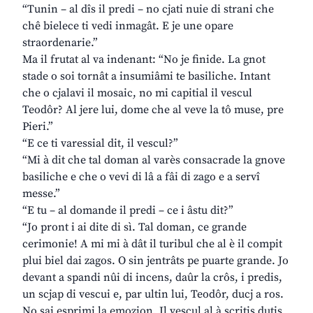
“Tunin – al dîs il predi – no cjati nuie di strani che
chê bielece ti vedi inmagât. E je une opare
straordenarie.”
Ma il frutat al va indenant: “No je finide. La gnot
stade o soi tornât a insumiâmi te basiliche. Intant
che o cjalavi il mosaic, no mi capitial il vescul
Teodôr? Al jere lui, dome che al veve la tô muse, pre
Pieri.”
“E ce ti varessial dit, il vescul?”
“Mi à dit che tal doman al varès consacrade la gnove
basiliche e che o vevi di lâ a fâi di zago e a servî
messe.”
“E tu – al domande il predi – ce i âstu dit?”
“Jo pront i ai dite di sì. Tal doman, ce grande
cerimonie! A mi mi à dât il turibul che al è il compit
plui biel dai zagos. O sin jentrâts pe puarte grande. Jo
devant a spandi nûi di incens, daûr la crôs, i predis,
un scjap di vescui e, par ultin lui, Teodôr, ducj a ros.
No sai esprimi la emozion. Il vescul al à scritis dutis