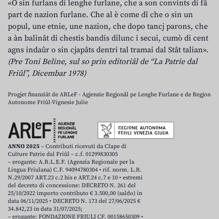
«O sin furlans di lenghe furlane, che a son convints di fâ
part de nazion furlane. Che al è come dî che o sin un
popul, une etnie, une nazion, che dopo tancj parons, che
a àn balinât di chestis bandis dilunc i secui, cumò di cent
agns indaûr o sin cjapâts dentri tal tramai dal Stât talian».
(Pre Toni Beline, sul so prin editoriâl de “La Patrie dal
Friûl”, Dicembar 1978)
Progjet finanziât de ARLeF - Agjenzie Regjonâl pe Lenghe Furlane e de Regjon
Autonome Friûl-Vignesie Julie
ANNO 2025
– Contributi ricevuti da Clape di
Culture Patrie dal Friûl – c.f. 01299830305
– erogante: A.R.L.E.F. (Agenzia Regionale per la
Lingua Friulana) C.F. 94094780304 • rif. norm. L.R.
N.29/2007 ART.23 c.2 bis e ART.24 c.7 e 10 • estremi
del decreto di concessione: DECRETO N. 261 del
25/10/2022 importo contributo € 3.500,00 (saldo) in
data 06/11/2025 • DECRETO N. 173 del 27/06/2025 €
34.842,23 in data 31/07/2025;
– erogante: FONDAZIONE FRIULI CF. 00158650309 •