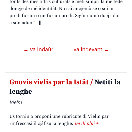
fonts des mês lidrîs culturâls e meti simpri la mê fede
dongje de mê identitât. No sai ancjemò se o soi un
predi furlan o un furlan predi. Sigûr cumò ducj i doi
a son adun.” ❚
← va indaûr
va indevant →
Gnovis vielis par la Istât /
Netiti la
lenghe
Vielm
Us tornin a proponi une rubricute di Vielm par
rinfrescasi il cjâf su la lenghe.
lei di plui +