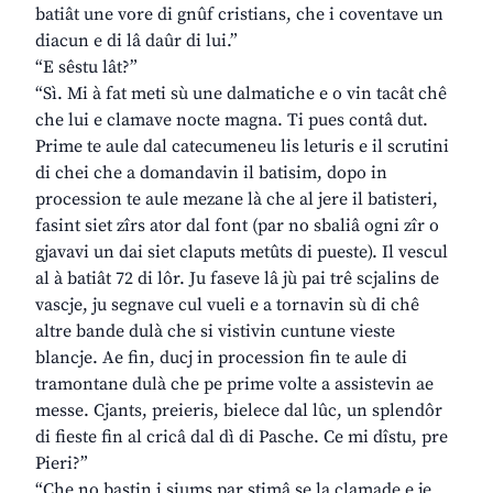
batiât une vore di gnûf cristians, che i coventave un
diacun e di lâ daûr di lui.”
“E sêstu lât?”
“Sì. Mi à fat meti sù une dalmatiche e o vin tacât chê
che lui e clamave nocte magna. Ti pues contâ dut.
Prime te aule dal catecumeneu lis leturis e il scrutini
di chei che a domandavin il batisim, dopo in
procession te aule mezane là che al jere il batisteri,
fasint siet zîrs ator dal font (par no sbaliâ ogni zîr o
gjavavi un dai siet claputs metûts di pueste). Il vescul
al à batiât 72 di lôr. Ju faseve lâ jù pai trê scjalins de
vascje, ju segnave cul vueli e a tornavin sù di chê
altre bande dulà che si vistivin cuntune vieste
blancje. Ae fin, ducj in procession fin te aule di
tramontane dulà che pe prime volte a assistevin ae
messe. Cjants, preieris, bielece dal lûc, un splendôr
di fieste fin al cricâ dal dì di Pasche. Ce mi dîstu, pre
Pieri?”
“Che no bastin i siums par stimâ se la clamade e je