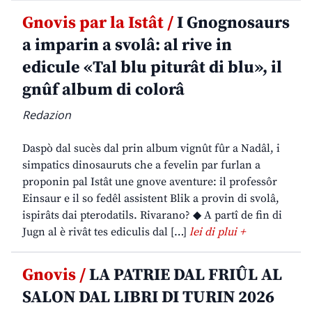
Gnovis par la Istât /
I Gnognosaurs
a imparin a svolâ: al rive in
edicule «Tal blu piturât di blu», il
gnûf album di colorâ
Redazion
Daspò dal sucès dal prin album vignût fûr a Nadâl, i
simpatics dinosauruts che a fevelin par furlan a
proponin pal Istât une gnove aventure: il professôr
Einsaur e il so fedêl assistent Blik a provin di svolâ,
ispirâts dai pterodatils. Rivarano? ◆ A partî de fin di
Jugn al è rivât tes ediculis dal […]
lei di plui +
Gnovis /
LA PATRIE DAL FRIÛL AL
SALON DAL LIBRI DI TURIN 2026