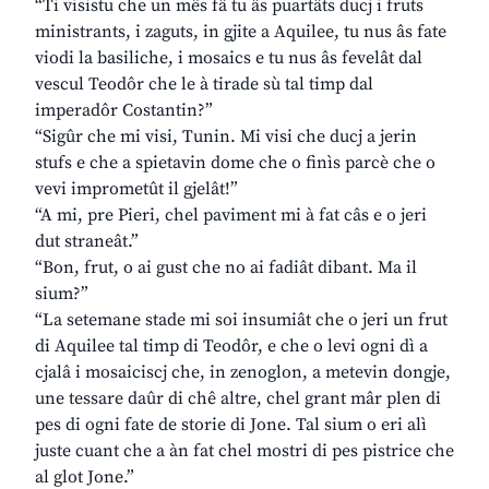
“Ti visistu che un mês fâ tu âs puartâts ducj i fruts
ministrants, i zaguts, in gjite a Aquilee, tu nus âs fate
viodi la basiliche, i mosaics e tu nus âs fevelât dal
vescul Teodôr che le à tirade sù tal timp dal
imperadôr Costantin?”
“Sigûr che mi visi, Tunin. Mi visi che ducj a jerin
stufs e che a spietavin dome che o finìs parcè che o
vevi imprometût il gjelât!”
“A mi, pre Pieri, chel paviment mi à fat câs e o jeri
dut straneât.”
“Bon, frut, o ai gust che no ai fadiât dibant. Ma il
sium?”
“La setemane stade mi soi insumiât che o jeri un frut
di Aquilee tal timp di Teodôr, e che o levi ogni dì a
cjalâ i mosaiciscj che, in zenoglon, a metevin dongje,
une tessare daûr di chê altre, chel grant mâr plen di
pes di ogni fate de storie di Jone. Tal sium o eri alì
juste cuant che a àn fat chel mostri di pes pistrice che
al glot Jone.”