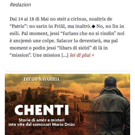
Redazion
Dai 14 ai 18 di Mai no steit a cirînus, noaltris de
“Patrie”: no sarin in Friûl, ma inaltrò.◆ No, no lìn in
esili. Pal moment, jessi “furlans che no si rindin” nol
è ancjemò une colpe. Salacor lu deventarà, ma pal
moment o podin jessi “libars di sielzi” di lâ in
“mission”. Une mission […]
lei di plui +