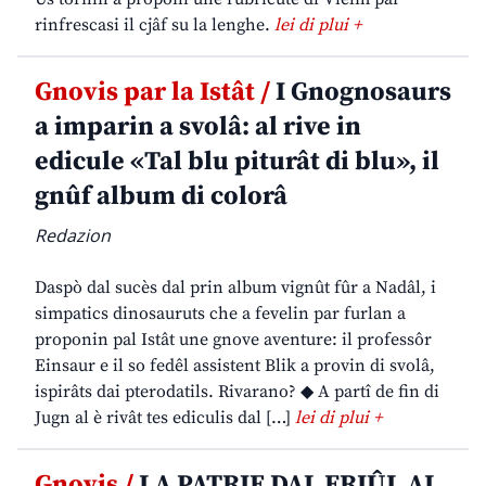
rinfrescasi il cjâf su la lenghe.
lei di plui +
Gnovis par la Istât /
I Gnognosaurs
a imparin a svolâ: al rive in
edicule «Tal blu piturât di blu», il
gnûf album di colorâ
Redazion
Daspò dal sucès dal prin album vignût fûr a Nadâl, i
simpatics dinosauruts che a fevelin par furlan a
proponin pal Istât une gnove aventure: il professôr
Einsaur e il so fedêl assistent Blik a provin di svolâ,
ispirâts dai pterodatils. Rivarano? ◆ A partî de fin di
Jugn al è rivât tes ediculis dal […]
lei di plui +
Gnovis /
LA PATRIE DAL FRIÛL AL