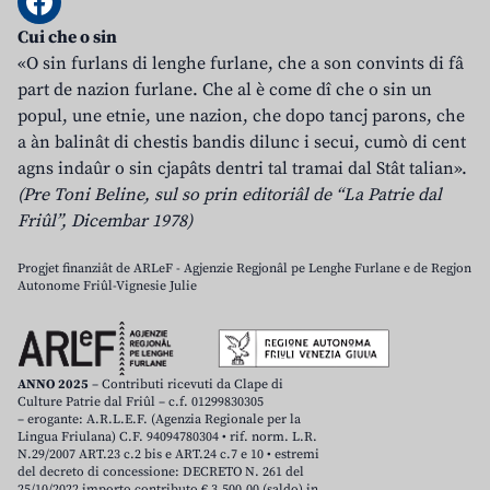
Cui che o sin
«O sin furlans di lenghe furlane, che a son convints di fâ
part de nazion furlane. Che al è come dî che o sin un
popul, une etnie, une nazion, che dopo tancj parons, che
a àn balinât di chestis bandis dilunc i secui, cumò di cent
agns indaûr o sin cjapâts dentri tal tramai dal Stât talian».
(Pre Toni Beline, sul so prin editoriâl de “La Patrie dal
Friûl”, Dicembar 1978)
Progjet finanziât de ARLeF - Agjenzie Regjonâl pe Lenghe Furlane e de Regjon
Autonome Friûl-Vignesie Julie
ANNO 2025
– Contributi ricevuti da Clape di
Culture Patrie dal Friûl – c.f. 01299830305
– erogante: A.R.L.E.F. (Agenzia Regionale per la
Lingua Friulana) C.F. 94094780304 • rif. norm. L.R.
N.29/2007 ART.23 c.2 bis e ART.24 c.7 e 10 • estremi
del decreto di concessione: DECRETO N. 261 del
25/10/2022 importo contributo € 3.500,00 (saldo) in