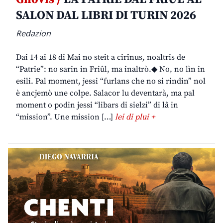
SALON DAL LIBRI DI TURIN 2026
Redazion
Dai 14 ai 18 di Mai no steit a cirînus, noaltris de
“Patrie”: no sarin in Friûl, ma inaltrò.◆ No, no lìn in
esili. Pal moment, jessi “furlans che no si rindin” nol
è ancjemò une colpe. Salacor lu deventarà, ma pal
moment o podin jessi “libars di sielzi” di lâ in
“mission”. Une mission […]
lei di plui +