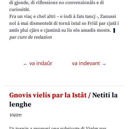
di gjonde, di riflessions no convenzionâls e di
curiositât.
Fra un viaç e chel altri – e indi à fats tancj -, Zanussi
nol à mai dismenteât di tornâ intal so Friûl par cjatâ i
amîs plui cjârs e cjaminâ su lis sôs amadis monts. ❚
par cure de redazion
← va indaûr
va indevant →
Gnovis vielis par la Istât /
Netiti la
lenghe
Vielm
Us tornin a proponi une rubricute di Vielm par