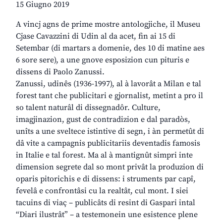
15 Giugno 2019
A vincj agns de prime mostre antologjiche, il Museu
Cjase Cavazzini di Udin al da acet, fin ai 15 di
Setembar (di martars a domenie, des 10 di matine aes
6 sore sere), a une gnove esposizion cun pituris e
dissens di Paolo Zanussi.
Zanussi, udinês (1936-1997), al à lavorât a Milan e tal
forest tant che publicitari e gjornalist, metint a pro il
so talent naturâl di dissegnadôr. Culture,
imagjinazion, gust de contradizion e dal paradòs,
unîts a une sveltece istintive di segn, i àn permetût di
dâ vite a campagnis publicitariis deventadis famosis
in Italie e tal forest. Ma al à mantignût simpri inte
dimension segrete dal so mont privât la produzion di
oparis pitorichis e di dissens: i struments par capî,
fevelâ e confrontâsi cu la realtât, cul mont. I siei
tacuins di viaç – publicâts di resint di Gaspari intal
“Diari ilustrât” – a testemonein une esistence plene