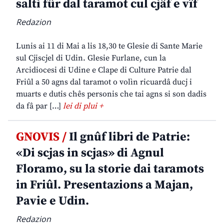
salti fûr dal taramot cul cjâf e vîf
Redazion
Lunis ai 11 di Mai a lis 18,30 te Glesie di Sante Marie
sul Cjiscjel di Udin. Glesie Furlane, cun la
Arcidiocesi di Udine e Clape di Culture Patrie dal
Friûl a 50 agns dal taramot o volìn ricuardâ ducj i
muarts e dutis chês personis che tai agns si son dadis
da fâ par […]
lei di plui +
GNOVIS /
Il gnûf libri de Patrie:
«Di scjas in scjas» di Agnul
Floramo, su la storie dai taramots
in Friûl. Presentazions a Majan,
Pavie e Udin.
Redazion