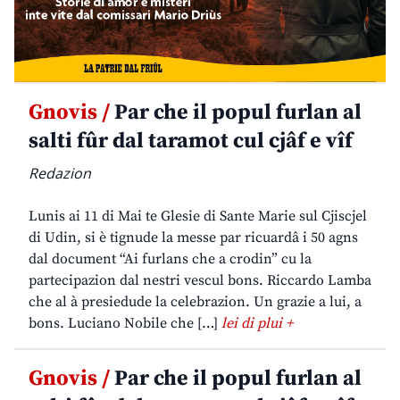
Gnovis /
Par che il popul furlan al
salti fûr dal taramot cul cjâf e vîf
Redazion
Lunis ai 11 di Mai te Glesie di Sante Marie sul Cjiscjel
di Udin, si è tignude la messe par ricuardâ i 50 agns
dal document “Ai furlans che a crodin” cu la
partecipazion dal nestri vescul bons. Riccardo Lamba
che al à presiedude la celebrazion. Un grazie a lui, a
bons. Luciano Nobile che […]
lei di plui +
Gnovis /
Par che il popul furlan al