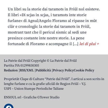
Un libri su la storie dai taramots in Friûl nol esisteve.
Il libri «Di scjas in scjas, i taramots inte storie
furlane» di Agnul/Angelo Floramo al ripasse in mût
clâr e cronologjic la storie dai taramots in Friûl,
mostrant tant che il pericul sismic al sedi une
presince costante inte nestre storie. La pene
fortunade di Floramo e acompagne il […]
lei di plui +
La Patrie dal Friûl Copyright © La Patrie dal Friûl
Partita IVA 01299830305
Redazion
RSS/XML
Pubblicità
Privacy Policy
Cookie Policy
Proprietât Clape di Culture “Patrie dal Friûl”. I articui a son scrits in
lenghe furlane e cu la grafie uficiâl de Regjon Friûl – V.J.
USPI – Union Stampe Periodiche Taliane
ENSOUL srl
-
Grafiche GTower Studio