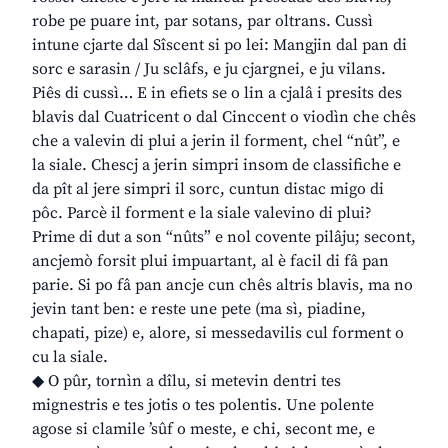
robe pe puare int, par sotans, par oltrans. Cussì
intune cjarte dal Sîscent si po lei: Mangjin dal pan di
sorc e sarasin / Ju sclâfs, e ju cjargnei, e ju vilans.
Piês di cussì… E in efiets se o lin a cjalâ i presits des
blavis dal Cuatricent o dal Cinccent o viodìn che chês
che a valevin di plui a jerin il forment, chel “nût”, e
la siale. Chescj a jerin simpri insom de classifiche e
da pît al jere simpri il sorc, cuntun distac migo di
pôc. Parcè il forment e la siale valevino di plui?
Prime di dut a son “nûts” e nol covente pilâju; secont,
ancjemò forsit plui impuartant, al è facil di fâ pan
parie. Si po fâ pan ancje cun chês altris blavis, ma no
jevin tant ben: e reste une pete (ma sì, piadine,
chapati, pize) e, alore, si messedavilis cul forment o
cu la siale.
◆ O pûr, tornìn a dîlu, si metevin dentri tes
mignestris e tes jotis o tes polentis. Une polente
agose si clamile ’sûf o meste, e chi, secont me, e