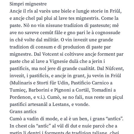
Simpri mignestre
Ancje il rîs al varès une biele e lungje storie in Friûl,
e ancje chel pal plui al lave tes mignestris. Come la
paste. Nô no vin nissune tradizion di pastesute; mê
ave no saveve cemût fâle e gno pari le à cognossude
in chê volte dal militâr. O vin invezit une grande
tradizion di consum e di produzion di paste par
mignestre. Dal Votcent si coltivave ancje forment par
paste che al lave a Vignesie dulà che a jerin i
pastificis, ma nol jere di grande cualitât. Dal Nûfcent,
invezit, i pastificis, e ancje in grant, ju vevin in Friûl
(Mulinaris e Storti fûr Udin, Pastificio Carnico a
Tumieç, Barborini e Pignoni a Cortâl, Tomadini a
Pordenon, e v.i.). Cumò, se no fali, nus reste un piçul
pastifici artesanâl a Lestans, e vonde.
Grans antîcs
Cumò a vadin di mode, e al è un ben, i grans “antîcs”.
In chest câs “antîc” al vûl dî dut e nuie parcè che a
metin li dentri i forments de tradizion taliane, chei