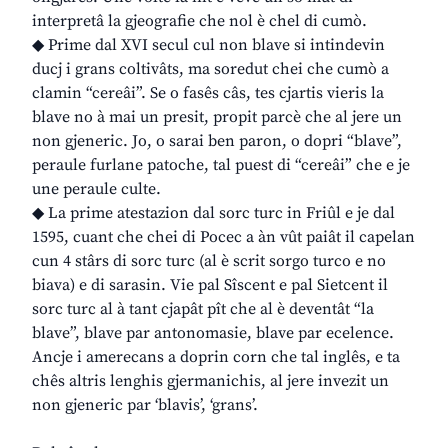
interpretâ la gjeografie che nol è chel di cumò.
◆ Prime dal XVI secul cul non blave si intindevin
ducj i grans coltivâts, ma soredut chei che cumò a
clamin “cereâi”. Se o fasês câs, tes cjartis vieris la
blave no à mai un presit, propit parcè che al jere un
non gjeneric. Jo, o sarai ben paron, o dopri “blave”,
peraule furlane patoche, tal puest di “cereâi” che e je
une peraule culte.
◆ La prime atestazion dal sorc turc in Friûl e je dal
1595, cuant che chei di Pocec a àn vût paiât il capelan
cun 4 stârs di sorc turc (al è scrit sorgo turco e no
biava) e di sarasin. Vie pal Sîscent e pal Sietcent il
sorc turc al à tant cjapât pît che al è deventât “la
blave”, blave par antonomasie, blave par ecelence.
Ancje i amerecans a doprin corn che tal inglês, e ta
chês altris lenghis gjermanichis, al jere invezit un
non gjeneric par ‘blavis’, ‘grans’.