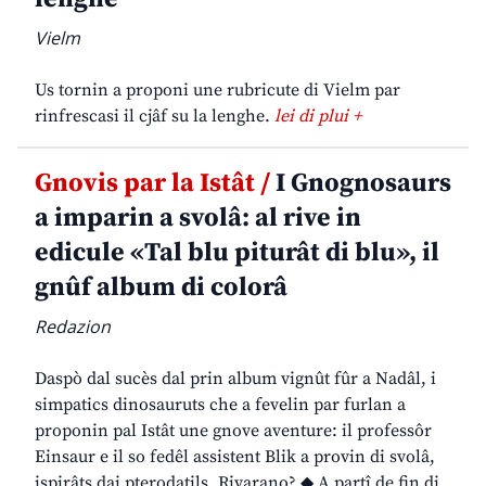
Vielm
Us tornin a proponi une rubricute di Vielm par
rinfrescasi il cjâf su la lenghe.
lei di plui +
Gnovis par la Istât /
I Gnognosaurs
a imparin a svolâ: al rive in
edicule «Tal blu piturât di blu», il
gnûf album di colorâ
Redazion
Daspò dal sucès dal prin album vignût fûr a Nadâl, i
simpatics dinosauruts che a fevelin par furlan a
proponin pal Istât une gnove aventure: il professôr
Einsaur e il so fedêl assistent Blik a provin di svolâ,
ispirâts dai pterodatils. Rivarano? ◆ A partî de fin di