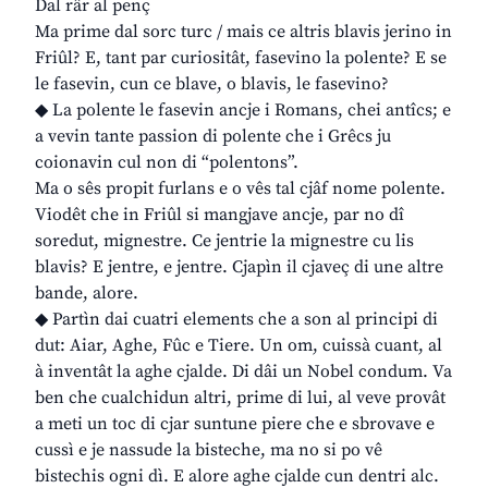
Dal râr al penç
Ma prime dal sorc turc / mais ce altris blavis jerino in
Friûl? E, tant par curiositât, fasevino la polente? E se
le fasevin, cun ce blave, o blavis, le fasevino?
◆ La polente le fasevin ancje i Romans, chei antîcs; e
a vevin tante passion di polente che i Grêcs ju
coionavin cul non di “polentons”.
Ma o sês propit furlans e o vês tal cjâf nome polente.
Viodêt che in Friûl si mangjave ancje, par no dî
soredut, mignestre. Ce jentrie la mignestre cu lis
blavis? E jentre, e jentre. Cjapìn il cjaveç di une altre
bande, alore.
◆ Partìn dai cuatri elements che a son al principi di
dut: Aiar, Aghe, Fûc e Tiere. Un om, cuissà cuant, al
à inventât la aghe cjalde. Di dâi un Nobel condum. Va
ben che cualchidun altri, prime di lui, al veve provât
a meti un toc di cjar suntune piere che e sbrovave e
cussì e je nassude la bisteche, ma no si po vê
bistechis ogni dì. E alore aghe cjalde cun dentri alc.