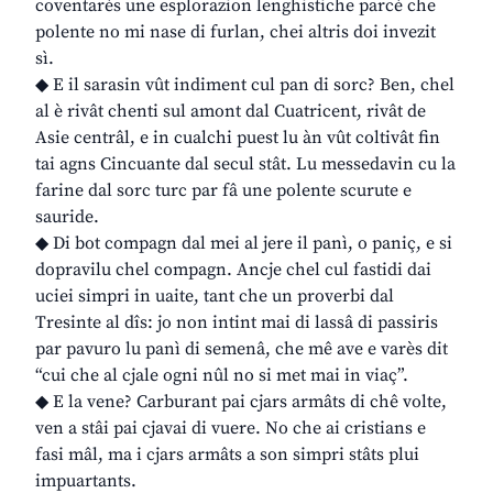
coventarès une esplorazion lenghistiche parcè che
polente no mi nase di furlan, chei altris doi invezit
sì.
◆ E il sarasin vût indiment cul pan di sorc? Ben, chel
al è rivât chenti sul amont dal Cuatricent, rivât de
Asie centrâl, e in cualchi puest lu àn vût coltivât fin
tai agns Cincuante dal secul stât. Lu messedavin cu la
farine dal sorc turc par fâ une polente scurute e
sauride.
◆ Di bot compagn dal mei al jere il panì, o paniç, e si
dopravilu chel compagn. Ancje chel cul fastidi dai
uciei simpri in uaite, tant che un proverbi dal
Tresinte al dîs: jo non intint mai di lassâ di passiris
par pavuro lu panì di semenâ, che mê ave e varès dit
“cui che al cjale ogni nûl no si met mai in viaç”.
◆ E la vene? Carburant pai cjars armâts di chê volte,
ven a stâi pai cjavai di vuere. No che ai cristians e
fasi mâl, ma i cjars armâts a son simpri stâts plui
impuartants.