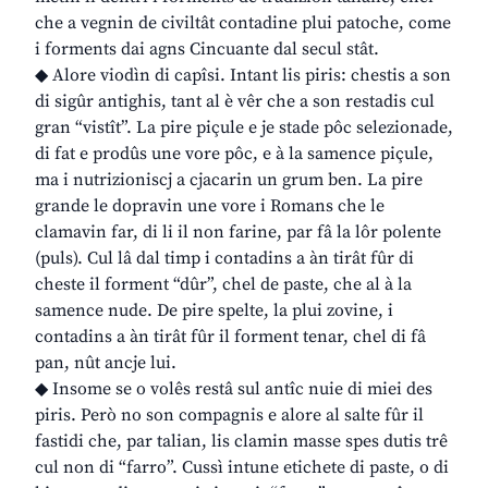
che a vegnin de civiltât contadine plui patoche, come
i forments dai agns Cincuante dal secul stât.
◆ Alore viodìn di capîsi. Intant lis piris: chestis a son
di sigûr antighis, tant al è vêr che a son restadis cul
gran “vistît”. La pire piçule e je stade pôc selezionade,
di fat e prodûs une vore pôc, e à la samence piçule,
ma i nutrizioniscj a cjacarin un grum ben. La pire
grande le dopravin une vore i Romans che le
clamavin far, di li il non farine, par fâ la lôr polente
(puls). Cul lâ dal timp i contadins a àn tirât fûr di
cheste il forment “dûr”, chel de paste, che al à la
samence nude. De pire spelte, la plui zovine, i
contadins a àn tirât fûr il forment tenar, chel di fâ
pan, nût ancje lui.
◆ Insome se o volês restâ sul antîc nuie di miei des
piris. Però no son compagnis e alore al salte fûr il
fastidi che, par talian, lis clamin masse spes dutis trê
cul non di “farro”. Cussì intune etichete di paste, o di