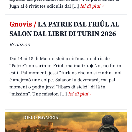
Jugn al è rivât tes ediculis dal […]
lei di plui +
Gnovis /
LA PATRIE DAL FRIÛL AL
SALON DAL LIBRI DI TURIN 2026
Redazion
Dai 14 ai 18 di Mai no steit a cirînus, noaltris de
“Patrie”: no sarin in Friûl, ma inaltrò.◆ No, no lìn in
esili. Pal moment, jessi “furlans che no si rindin” nol
è ancjemò une colpe. Salacor lu deventarà, ma pal
moment o podin jessi “libars di sielzi” di lâ in
“mission”. Une mission […]
lei di plui +