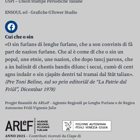
USPI – Union Stampe Periodiche Taliane
ENSOUL srl
-
Grafiche GTower Studio
Cui che o sin
«O sin furlans di lenghe furlane, che a son convints di fâ
part de nazion furlane. Che al è come dî che o sin un
popul, une etnie, une nazion, che dopo tancj parons, che
a àn balinât di chestis bandis dilunc i secui, cumò di cent
agns indaûr o sin cjapâts dentri tal tramai dal Stât talian».
(Pre Toni Beline, sul so prin editoriâl de “La Patrie dal
Friûl”, Dicembar 1978)
Progjet finanziât de ARLeF - Agjenzie Regjonâl pe Lenghe Furlane e de Regjon
Autonome Friûl-Vignesie Julie
ANNO 2025
– Contributi ricevuti da Clape di