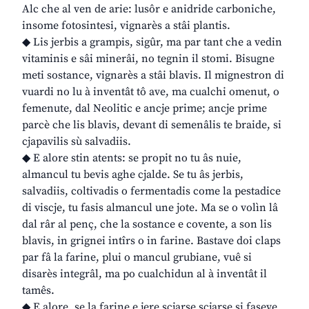
Alc che al ven de arie: lusôr e anidride carboniche,
insome fotosintesi, vignarès a stâi plantis.
◆ Lis jerbis a grampis, sigûr, ma par tant che a vedin
vitaminis e sâi minerâi, no tegnin il stomi. Bisugne
meti sostance, vignarès a stâi blavis. Il mignestron di
vuardi no lu à inventât tô ave, ma cualchi omenut, o
femenute, dal Neolitic e ancje prime; ancje prime
parcè che lis blavis, devant di semenâlis te braide, si
cjapavilis sù salvadiis.
◆ E alore stin atents: se propit no tu âs nuie,
almancul tu bevis aghe cjalde. Se tu âs jerbis,
salvadiis, coltivadis o fermentadis come la pestadice
di viscje, tu fasis almancul une jote. Ma se o volìn lâ
dal râr al penç, che la sostance e covente, a son lis
blavis, in grignei intîrs o in farine. Bastave doi claps
par fâ la farine, plui o mancul grubiane, vuê si
disarès integrâl, ma po cualchidun al à inventât il
tamês.
◆ E alore, se la farine e jere scjarse scjarse si faseve