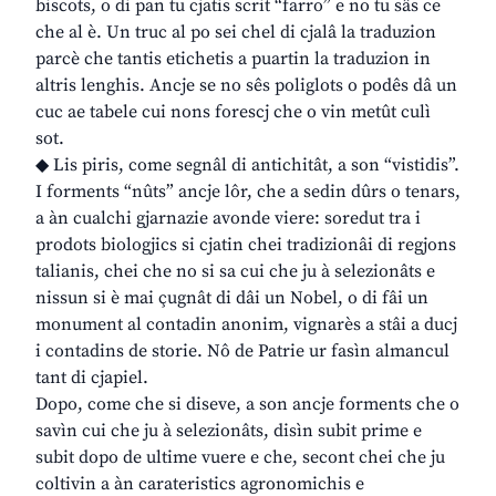
biscots, o di pan tu cjatis scrit “farro” e no tu sâs ce
che al è. Un truc al po sei chel di cjalâ la traduzion
parcè che tantis etichetis a puartin la traduzion in
altris lenghis. Ancje se no sês poliglots o podês dâ un
cuc ae tabele cui nons forescj che o vin metût culì
sot.
◆ Lis piris, come segnâl di antichitât, a son “vistidis”.
I forments “nûts” ancje lôr, che a sedin dûrs o tenars,
a àn cualchi gjarnazie avonde viere: soredut tra i
prodots biologjics si cjatin chei tradizionâi di regjons
talianis, chei che no si sa cui che ju à selezionâts e
nissun si è mai çugnât di dâi un Nobel, o di fâi un
monument al contadin anonim, vignarès a stâi a ducj
i contadins de storie. Nô de Patrie ur fasìn almancul
tant di cjapiel.
Dopo, come che si diseve, a son ancje forments che o
savìn cui che ju à selezionâts, disìn subit prime e
subit dopo de ultime vuere e che, secont chei che ju
coltivin a àn carateristics agronomichis e