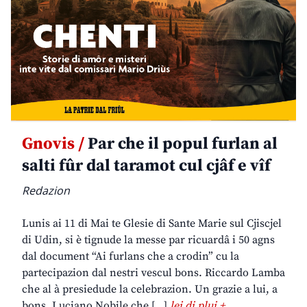
Gnovis /
Par che il popul furlan al
salti fûr dal taramot cul cjâf e vîf
Redazion
Lunis ai 11 di Mai te Glesie di Sante Marie sul Cjiscjel
di Udin, si è tignude la messe par ricuardâ i 50 agns
dal document “Ai furlans che a crodin” cu la
partecipazion dal nestri vescul bons. Riccardo Lamba
che al à presiedude la celebrazion. Un grazie a lui, a
bons. Luciano Nobile che […]
lei di plui +