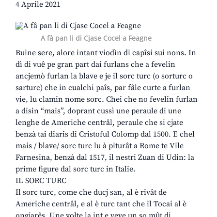
4 Aprile 2021
A fâ pan li di Cjase Cocel a Feagne
Buine sere, alore intant viodìn di capîsi sui nons. In
dì di vuê pe gran part dai furlans che a fevelin
ancjemò furlan la blave e je il sorc turc (o sorturc o
sarturc) che in cualchi paîs, par fâle curte a furlan
vie, lu clamin nome sorc. Chei che no fevelin furlan
a disin “mais”, doprant cussì une peraule di une
lenghe de Americhe centrâl, peraule che si cjate
benzà tai diaris di Cristoful Colomp dal 1500. E chel
mais / blave/ sorc turc lu à piturât a Rome te Vile
Farnesina, benzà dal 1517, il nestri Zuan di Udin: la
prime figure dal sorc turc in Italie.
IL SORC TURC
Il sorc turc, come che ducj san, al è rivât de
Americhe centrâl, e al è turc tant che il Tocai al è
ongjarês. Une volte la int e veve un so mût di