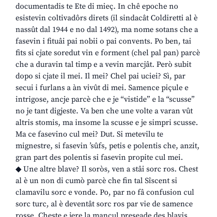
documentadis te Ete di mieç. In chê epoche no
esistevin coltivadôrs direts (il sindacât Coldiretti al è
nassût dal 1944 e no dal 1492), ma nome sotans che a
fasevin i fituâi pai nobii o pai convents. Po ben, tai
fits si cjate soredut vin e forment (chel pal pan) parcè
che a duravin tal timp e a vevin marcjât. Però subit
dopo si cjate il mei. Il mei? Chel pai uciei? Sì, par
secui i furlans a àn vivût di mei. Samence piçule e
intrigose, ancje parcè che e je “vistide” e la “scusse”
no je tant digjeste. Va ben che une volte a varan vût
altris stomis, ma insome la scusse e je simpri scusse.
Ma ce fasevino cul mei? Dut. Si metevilu te
mignestre, si fasevin ’sûfs, petis e polentis che, anzit,
gran part des polentis si fasevin propite cul mei.
◆ Une altre blave? Il soròs, ven a stâi sorc ros. Chest
al è un non di cumò parcè che fin tal Sîscent si
clamavilu sorc e vonde. Po, par no fâ confusion cul
sorc turc, al è deventât sorc ros par vie de samence
rosse. Cheste e jere la mancul preseade des blavis,