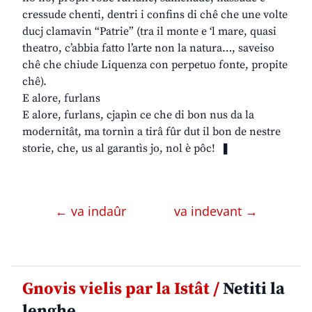
cressude chenti, dentri i confins di chê che une volte
ducj clamavin “Patrie” (tra il monte e ‘l mare, quasi
theatro, c’abbia fatto l’arte non la natura…, saveiso
chê che chiude Liquenza con perpetuo fonte, propite
chê).
E alore, furlans
E alore, furlans, cjapìn ce che di bon nus da la
modernitât, ma tornìn a tirâ fûr dut il bon de nestre
storie, che, us al garantìs jo, nol è pôc! ❚
← va indaûr
va indevant →
Gnovis vielis par la Istât /
Netiti la
lenghe