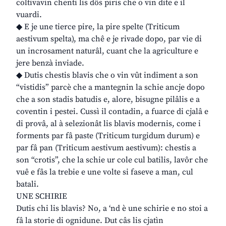
coltivavin chenti lis dôs piris che o vin dite e il
vuardi.
◆ E je une tierce pire, la pire spelte (Triticum
aestivum spelta), ma chê e je rivade dopo, par vie di
un incrosament naturâl, cuant che la agriculture e
jere benzà inviade.
◆ Dutis chestis blavis che o vin vût indiment a son
“vistidis” parcè che a mantegnin la schie ancje dopo
che a son stadis batudis e, alore, bisugne pilâlis e a
coventin i pestei. Cussì il contadin, a fuarce di cjalâ e
di provâ, al à selezionât lis blavis modernis, come i
forments par fâ paste (Triticum turgidum durum) e
par fâ pan (Triticum aestivum aestivum): chestis a
son “crotis”, che la schie ur cole cul batilis, lavôr che
vuê e fâs la trebie e une volte si faseve a man, cul
batali.
UNE SCHIRIE
Dutis chi lis blavis? No, a ‘nd è une schirie e no stoi a
fâ la storie di ognidune. Dut câs lis cjatìn