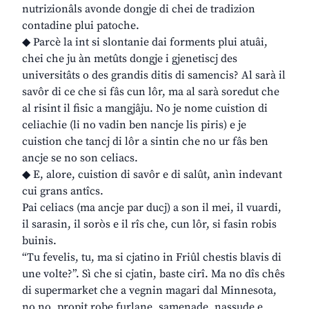
nutrizionâls avonde dongje di chei de tradizion
contadine plui patoche.
◆ Parcè la int si slontanie dai forments plui atuâi,
chei che ju àn metûts dongje i gjenetiscj des
universitâts o des grandis ditis di samencis? Al sarà il
savôr di ce che si fâs cun lôr, ma al sarà soredut che
al risint il fisic a mangjâju. No je nome cuistion di
celiachie (li no vadin ben nancje lis piris) e je
cuistion che tancj di lôr a sintin che no ur fâs ben
ancje se no son celiacs.
◆ E, alore, cuistion di savôr e di salût, anìn indevant
cui grans antîcs.
Pai celiacs (ma ancje par ducj) a son il mei, il vuardi,
il sarasin, il soròs e il rîs che, cun lôr, si fasin robis
buinis.
“Tu fevelis, tu, ma si cjatino in Friûl chestis blavis di
une volte?”. Sì che si cjatin, baste cirî. Ma no dîs chês
di supermarket che a vegnin magari dal Minnesota,
no no, propit robe furlane, samenade, nassude e