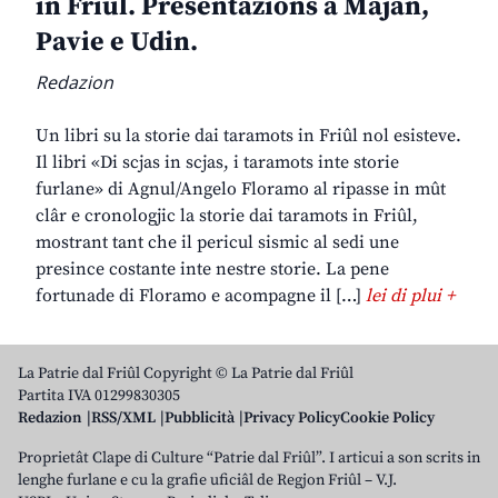
in Friûl. Presentazions a Majan,
Pavie e Udin.
Redazion
Un libri su la storie dai taramots in Friûl nol esisteve.
Il libri «Di scjas in scjas, i taramots inte storie
furlane» di Agnul/Angelo Floramo al ripasse in mût
clâr e cronologjic la storie dai taramots in Friûl,
mostrant tant che il pericul sismic al sedi une
presince costante inte nestre storie. La pene
fortunade di Floramo e acompagne il […]
lei di plui +
La Patrie dal Friûl Copyright © La Patrie dal Friûl
Partita IVA 01299830305
Redazion
RSS/XML
Pubblicità
Privacy Policy
Cookie Policy
Proprietât Clape di Culture “Patrie dal Friûl”. I articui a son scrits in
lenghe furlane e cu la grafie uficiâl de Regjon Friûl – V.J.