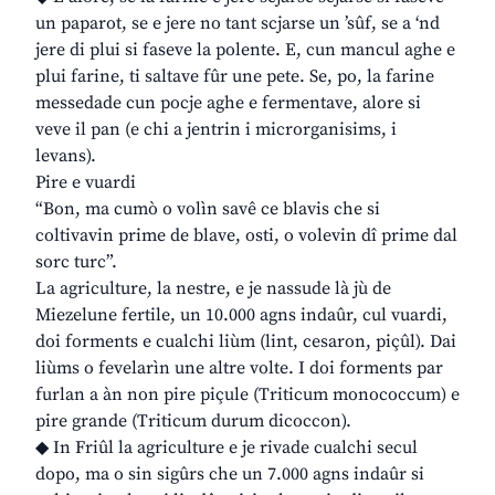
un paparot, se e jere no tant scjarse un ’sûf, se a ‘nd
jere di plui si faseve la polente. E, cun mancul aghe e
plui farine, ti saltave fûr une pete. Se, po, la farine
messedade cun pocje aghe e fermentave, alore si
veve il pan (e chi a jentrin i microrganisims, i
levans).
Pire e vuardi
“Bon, ma cumò o volìn savê ce blavis che si
coltivavin prime de blave, osti, o volevin dî prime dal
sorc turc”.
La agriculture, la nestre, e je nassude là jù de
Miezelune fertile, un 10.000 agns indaûr, cul vuardi,
doi forments e cualchi liùm (lint, cesaron, piçûl). Dai
liùms o fevelarìn une altre volte. I doi forments par
furlan a àn non pire piçule (Triticum monococcum) e
pire grande (Triticum durum dicoccon).
◆ In Friûl la agriculture e je rivade cualchi secul
dopo, ma o sin sigûrs che un 7.000 agns indaûr si