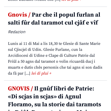
Gnovis /
Par che il popul furlan al
salti fûr dal taramot cul cjâf e vîf
Redazion
Lunis ai 11 di Mai a lis 18,30 te Glesie di Sante Marie
sul Cjiscjel di Udin. Glesie Furlane, cun la
Arcidiocesi di Udine e Clape di Culture Patrie dal
Friûl a 50 agns dal taramot o volìn ricuardâ ducj i
muarts e dutis chês personis che tai agns si son dadis
da fâ par […]
lei di plui +
GNOVIS /
Il gnûf libri de Patrie:
«Di scjas in scjas» di Agnul
Floramo, su la storie dai taramots