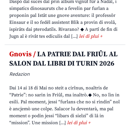
Daspò dal sucès dal prin album vignût fûr a Nadâl, i
simpatics dinosauruts che a fevelin par furlan a
proponin pal Istât une gnove aventure: il professôr
Einsaur e il so fedêl assistent Blik a provin di svolâ,
ispirâts dai pterodatils. Rivarano? ◆ A partî de fin di
Jugn al è rivât tes ediculis dal […]
lei di plui +
Gnovis /
LA PATRIE DAL FRIÛL AL
SALON DAL LIBRI DI TURIN 2026
Redazion
Dai 14 ai 18 di Mai no steit a cirînus, noaltris de
“Patrie”: no sarin in Friûl, ma inaltrò.◆ No, no lìn in
esili. Pal moment, jessi “furlans che no si rindin” nol
è ancjemò une colpe. Salacor lu deventarà, ma pal
moment o podin jessi “libars di sielzi” di lâ in
“mission”. Une mission […]
lei di plui +