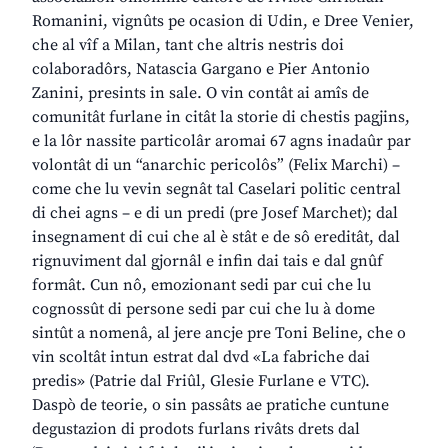
Romanini, vignûts pe ocasion di Udin, e Dree Venier,
che al vîf a Milan, tant che altris nestris doi
colaboradôrs, Natascia Gargano e Pier Antonio
Zanini, presints in sale. O vin contât ai amîs de
comunitât furlane in citât la storie di chestis pagjins,
e la lôr nassite particolâr aromai 67 agns inadaûr par
volontât di un “anarchic pericolôs” (Felix Marchi) –
come che lu vevin segnât tal Caselari politic central
di chei agns – e di un predi (pre Josef Marchet); dal
insegnament di cui che al è stât e de sô ereditât, dal
rignuviment dal gjornâl e infin dai tais e dal gnûf
formât. Cun nô, emozionant sedi par cui che lu
cognossût di persone sedi par cui che lu à dome
sintût a nomenâ, al jere ancje pre Toni Beline, che o
vin scoltât intun estrat dal dvd «La fabriche dai
predis» (Patrie dal Friûl, Glesie Furlane e VTC).
Daspò de teorie, o sin passâts ae pratiche cuntune
degustazion di prodots furlans rivâts drets dal