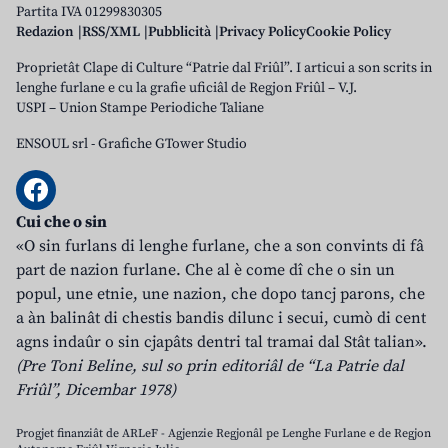
Partita IVA 01299830305
Redazion
RSS/XML
Pubblicità
Privacy Policy
Cookie Policy
Proprietât Clape di Culture “Patrie dal Friûl”. I articui a son scrits in
lenghe furlane e cu la grafie uficiâl de Regjon Friûl – V.J.
USPI – Union Stampe Periodiche Taliane
ENSOUL srl
-
Grafiche GTower Studio
Cui che o sin
«O sin furlans di lenghe furlane, che a son convints di fâ
part de nazion furlane. Che al è come dî che o sin un
popul, une etnie, une nazion, che dopo tancj parons, che
a àn balinât di chestis bandis dilunc i secui, cumò di cent
agns indaûr o sin cjapâts dentri tal tramai dal Stât talian».
(Pre Toni Beline, sul so prin editoriâl de “La Patrie dal
Friûl”, Dicembar 1978)
Progjet finanziât de ARLeF - Agjenzie Regjonâl pe Lenghe Furlane e de Regjon