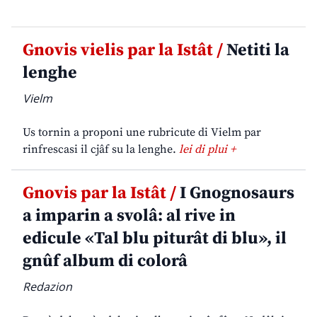
Gnovis vielis par la Istât /
Netiti la
lenghe
Vielm
Us tornin a proponi une rubricute di Vielm par
rinfrescasi il cjâf su la lenghe.
lei di plui +
Gnovis par la Istât /
I Gnognosaurs
a imparin a svolâ: al rive in
edicule «Tal blu piturât di blu», il
gnûf album di colorâ
Redazion