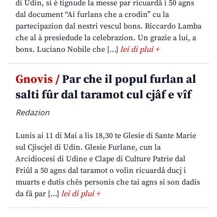
di Udin, si è tignude la messe par ricuardâ i 50 agns
dal document “Ai furlans che a crodin” cu la
partecipazion dal nestri vescul bons. Riccardo Lamba
che al à presiedude la celebrazion. Un grazie a lui, a
bons. Luciano Nobile che […]
lei di plui +
Gnovis /
Par che il popul furlan al
salti fûr dal taramot cul cjâf e vîf
Redazion
Lunis ai 11 di Mai a lis 18,30 te Glesie di Sante Marie
sul Cjiscjel di Udin. Glesie Furlane, cun la
Arcidiocesi di Udine e Clape di Culture Patrie dal
Friûl a 50 agns dal taramot o volìn ricuardâ ducj i
muarts e dutis chês personis che tai agns si son dadis
da fâ par […]
lei di plui +