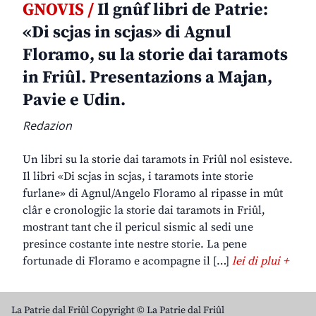
GNOVIS /
Il gnûf libri de Patrie:
«Di scjas in scjas» di Agnul
Floramo, su la storie dai taramots
in Friûl. Presentazions a Majan,
Pavie e Udin.
Redazion
Un libri su la storie dai taramots in Friûl nol esisteve.
Il libri «Di scjas in scjas, i taramots inte storie
furlane» di Agnul/Angelo Floramo al ripasse in mût
clâr e cronologjic la storie dai taramots in Friûl,
mostrant tant che il pericul sismic al sedi une
presince costante inte nestre storie. La pene
fortunade di Floramo e acompagne il […]
lei di plui +
La Patrie dal Friûl Copyright © La Patrie dal Friûl