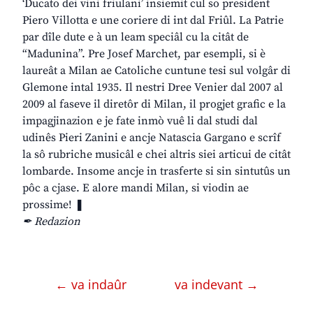
‘Ducato dei vini friulani’ insiemit cul so president
Piero Villotta e une coriere di int dal Friûl. La Patrie
par dîle dute e à un leam speciâl cu la citât de
“Madunina”. Pre Josef Marchet, par esempli, si è
laureât a Milan ae Catoliche cuntune tesi sul volgâr di
Glemone intal 1935. Il nestri Dree Venier dal 2007 al
2009 al faseve il diretôr di Milan, il progjet grafic e la
impagjinazion e je fate inmò vuê li dal studi dal
udinês Pieri Zanini e ancje Natascia Gargano e scrîf
la sô rubriche musicâl e chei altris siei articui de citât
lombarde. Insome ancje in trasferte si sin sintutûs un
pôc a cjase. E alore mandi Milan, si viodin ae
prossime! ❚
✒ Redazion
← va indaûr
va indevant →