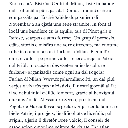
Enoteca «Al Bistrò». Centri di Milan, juste in bande
dal Tribunâl a pôcs pas dal Domo. I milanês che a
son passâts par là chê Sabide doposmisdì di
Novembar a àn cjatât une sene strambe. In font al
locâl une bandiere cu la aquile, tais di Pinot grîs e
Refosc, scarpets e suns forescj. Un grup di persosis,
etâts, storiis e mistîrs une vore diferents, ma cuntune
robe in comun: a son i furlans a Milan. E cun lôr
cheste volte – pe prime volte – e jere ancje la Patrie
dal Friûl. In ocasion des «Setemanis de culture
furlane» organizadis come ogni an dal Fogolâr
Furlan di Milan (www.fogolarmilano.it), un dai plui
vecjos e vivarôs pes iniziativis, il nestri gjornâl al fat
il so debut intal cjâflûc lombart, grazie al benvignût
che nus àn dât Alessandro Secco, president dal
Fogolâr e Marco Rossi, segretari. A presentâ la nestre
biele Patrie, i progjets, lis dificoltâts e lis sfidis pal
avignî, a jerin il diretôr Dree Valcic, il conseîr de
associazion omonime editore de riviste Christian