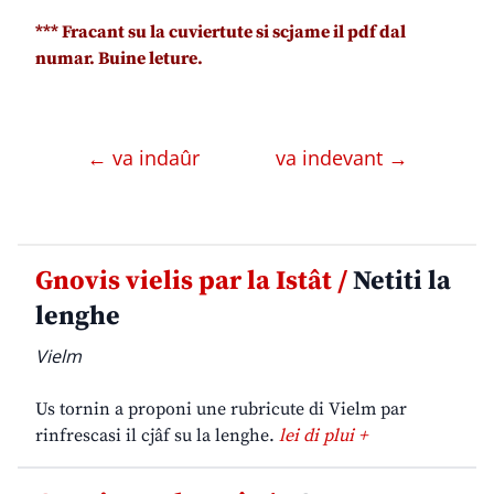
*** Fracant su la cuviertute si scjame il pdf dal
numar. Buine leture.
← va indaûr
va indevant →
Gnovis vielis par la Istât /
Netiti la
lenghe
Vielm
Us tornin a proponi une rubricute di Vielm par
rinfrescasi il cjâf su la lenghe.
lei di plui +