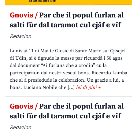
Gnovis /
Par che il popul furlan al
salti fûr dal taramot cul cjâf e vîf
Redazion
Lunis ai 11 di Mai te Glesie di Sante Marie sul Cjiscjel
di Udin, si è tignude la messe par ricuardâ i 50 agns
dal document “Ai furlans che a crodin” cu la
partecipazion dal nestri vescul bons. Riccardo Lamba
che al à presiedude la celebrazion. Un grazie a lui, a
bons. Luciano Nobile che […]
lei di plui +
Gnovis /
Par che il popul furlan al
salti fûr dal taramot cul cjâf e vîf
Redazion