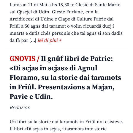
Lunis ai 11 di Mai a lis 18,30 te Glesie di Sante Marie
sul Cjiscjel di Udin. Glesie Furlane, cun la
Arcidiocesi di Udine e Clape di Culture Patrie dal
Friûl a 50 agns dal taramot o volìn ricuardâ ducj i
muarts e dutis chês personis che tai agns si son dadis
da fâ par […]
lei di plui +
GNOVIS /
Il gnûf libri de Patrie:
«Di scjas in scjas» di Agnul
Floramo, su la storie dai taramots
in Friûl. Presentazions a Majan,
Pavie e Udin.
Redazion
Un libri su la storie dai taramots in Friûl nol esisteve.
Il libri «Di scjas in scjas, i taramots inte storie