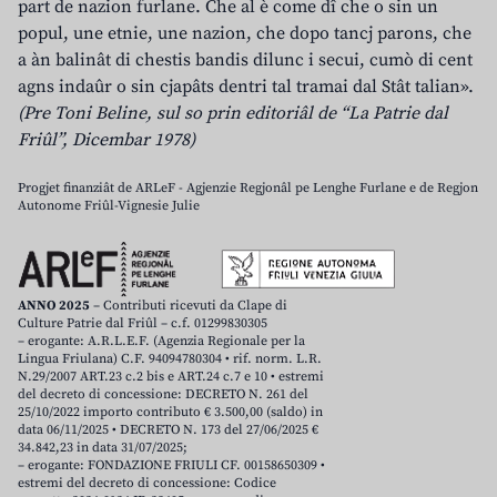
part de nazion furlane. Che al è come dî che o sin un
popul, une etnie, une nazion, che dopo tancj parons, che
a àn balinât di chestis bandis dilunc i secui, cumò di cent
agns indaûr o sin cjapâts dentri tal tramai dal Stât talian».
(Pre Toni Beline, sul so prin editoriâl de “La Patrie dal
Friûl”, Dicembar 1978)
Progjet finanziât de ARLeF - Agjenzie Regjonâl pe Lenghe Furlane e de Regjon
Autonome Friûl-Vignesie Julie
ANNO 2025
– Contributi ricevuti da Clape di
Culture Patrie dal Friûl – c.f. 01299830305
– erogante: A.R.L.E.F. (Agenzia Regionale per la
Lingua Friulana) C.F. 94094780304 • rif. norm. L.R.
N.29/2007 ART.23 c.2 bis e ART.24 c.7 e 10 • estremi
del decreto di concessione: DECRETO N. 261 del
25/10/2022 importo contributo € 3.500,00 (saldo) in
data 06/11/2025 • DECRETO N. 173 del 27/06/2025 €
34.842,23 in data 31/07/2025;
– erogante: FONDAZIONE FRIULI CF. 00158650309 •
estremi del decreto di concessione: Codice