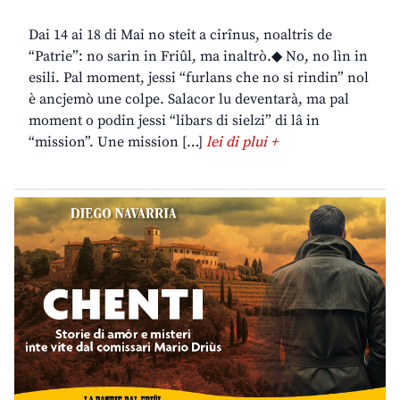
Dai 14 ai 18 di Mai no steit a cirînus, noaltris de
“Patrie”: no sarin in Friûl, ma inaltrò.◆ No, no lìn in
esili. Pal moment, jessi “furlans che no si rindin” nol
è ancjemò une colpe. Salacor lu deventarà, ma pal
moment o podin jessi “libars di sielzi” di lâ in
“mission”. Une mission […]
lei di plui +