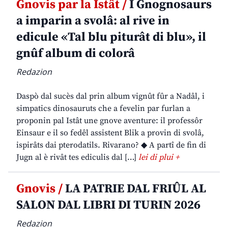
Gnovis par la Istât /
I Gnognosaurs
a imparin a svolâ: al rive in
edicule «Tal blu piturât di blu», il
gnûf album di colorâ
Redazion
Daspò dal sucès dal prin album vignût fûr a Nadâl, i
simpatics dinosauruts che a fevelin par furlan a
proponin pal Istât une gnove aventure: il professôr
Einsaur e il so fedêl assistent Blik a provin di svolâ,
ispirâts dai pterodatils. Rivarano? ◆ A partî de fin di
Jugn al è rivât tes ediculis dal […]
lei di plui +
Gnovis /
LA PATRIE DAL FRIÛL AL
SALON DAL LIBRI DI TURIN 2026
Redazion