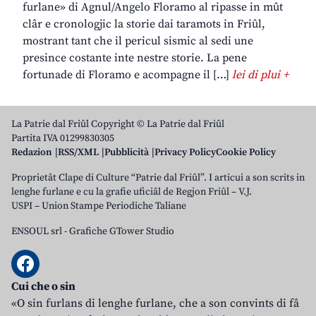
furlane» di Agnul/Angelo Floramo al ripasse in mût
clâr e cronologjic la storie dai taramots in Friûl,
mostrant tant che il pericul sismic al sedi une
presince costante inte nestre storie. La pene
fortunade di Floramo e acompagne il […]
lei di plui +
La Patrie dal Friûl Copyright © La Patrie dal Friûl
Partita IVA 01299830305
Redazion
RSS/XML
Pubblicità
Privacy Policy
Cookie Policy
Proprietât Clape di Culture “Patrie dal Friûl”. I articui a son scrits in
lenghe furlane e cu la grafie uficiâl de Regjon Friûl – V.J.
USPI – Union Stampe Periodiche Taliane
ENSOUL srl
-
Grafiche GTower Studio
Cui che o sin
«O sin furlans di lenghe furlane, che a son convints di fâ