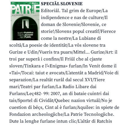
SPECIÂL SLOVENIE
Editoriâl. Tal grim de Europe/La
indipendence e nas de culture/Il
doman de Slovenie/Slovenie, ce
storie!/Slovens popul creatîf/Fierece
come la nestre/La Lubiane di
scoltâ/La poesie de identitât/La vôs slovene tra
Gurize e Udin/Vueris tra puars/Mittel… Gurize/Art: il
troi par superâ i confins/Il Friûl che al cjante
sloven/Tinkara e l’«Enigma» furlan/In Venit dome il
«Tai»/Tocai: taiut e avocats/L’atentât a Madrid/Voie di
separazion/La realtât rurâl dal secul XVI/Tiere
mari/Teatri par furlan/La Radio Libare dai
Furlans/Leç482- 99: 2007, an di bataie cuintri dai
tais/Sportel di Cividât/Quebec nazion virtuâl/No je
cuestion di bêçs, Cint al è furlan/Aquilee: in spiete de
Fondazion archeologjiche/La Patrie Tecnologjiche.
Dute la lenghe furlane intun clic/L’altâr di Ratchis