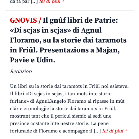
da fâ par […]
lei di plui +
GNOVIS /
Il gnûf libri de Patrie:
«Di scjas in scjas» di Agnul
Floramo, su la storie dai taramots
in Friûl. Presentazions a Majan,
Pavie e Udin.
Redazion
Un libri su la storie dai taramots in Friûl nol esisteve.
Il libri «Di scjas in scjas, i taramots inte storie
furlane» di Agnul/Angelo Floramo al ripasse in mût
clâr e cronologjic la storie dai taramots in Friûl,
mostrant tant che il pericul sismic al sedi une
presince costante inte nestre storie. La pene
fortunade di Floramo e acompagne il […]
lei di plui +