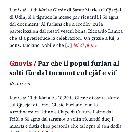
Lunis ai 11 di Mai te Glesie di Sante Marie sul Cjiscjel
di Udin, si è tignude la messe par ricuardâ i 50 agns
dal document “Ai furlans che a crodin” cu la
partecipazion dal nestri vescul bons. Riccardo Lamba
che al à presiedude la celebrazion. Un grazie a lui, a
bons. Luciano Nobile che […]
lei di plui +
Gnovis /
Par che il popul furlan al
salti fûr dal taramot cul cjâf e vîf
Redazion
Lunis ai 11 di Mai a lis 18,30 te Glesie di Sante Marie
sul Cjiscjel di Udin. Glesie Furlane, cun la
Arcidiocesi di Udine e Clape di Culture Patrie dal
Friûl a 50 agns dal taramot o volìn ricuardâ ducj i
muarts e dutis chês personis che tai agns si son dadis