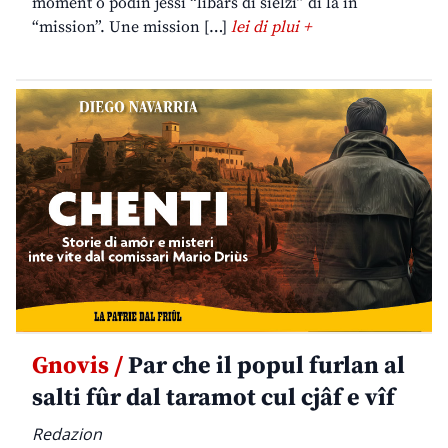
moment o podin jessi “libars di sielzi” di lâ in
“mission”. Une mission […]
lei di plui +
Gnovis /
Par che il popul furlan al
salti fûr dal taramot cul cjâf e vîf
Redazion