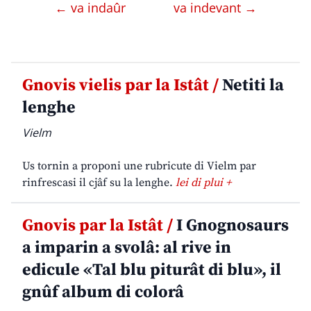
← va indaûr
va indevant →
Gnovis vielis par la Istât /
Netiti la
lenghe
Vielm
Us tornin a proponi une rubricute di Vielm par
rinfrescasi il cjâf su la lenghe.
lei di plui +
Gnovis par la Istât /
I Gnognosaurs
a imparin a svolâ: al rive in
edicule «Tal blu piturât di blu», il
gnûf album di colorâ