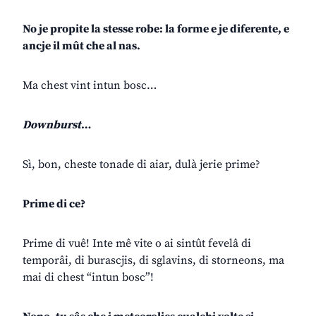
No je propite la stesse robe: la forme e je diferente, e
ancje il mût che al nas.
Ma chest vint intun bosc…
Downburst
…
Sì, bon, cheste tonade di aiar, dulà jerie prime?
Prime di ce?
Prime di vuê! Inte mê vite o ai sintût fevelâ di
temporâi, di burascjis, di sglavins, di storneons, ma
mai di chest “intun bosc”!