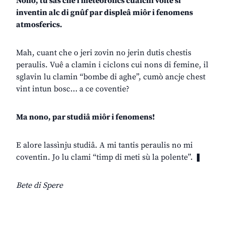
Nono, tu sâs che i meteorolics cualchi volte si
inventin alc di gnûf par displeâ miôr i fenomens
atmosferics.
Mah, cuant che o jeri zovin no jerin dutis chestis
peraulis. Vuê a clamin i ciclons cui nons di femine, il
sglavin lu clamin “bombe di aghe”, cumò ancje chest
vint intun bosc… a ce coventie?
Ma nono, par studiâ miôr i fenomens!
E alore lassìnju studiâ. A mi tantis peraulis no mi
coventin. Jo lu clami “timp di meti sù la polente”. ❚
Bete di Spere