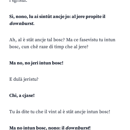
i sgrisui.
Sì, nono, lu ai sintût ancje jo: al jere propite il
downburst
.
Ah, al è stât ancje tal bosc? Ma ce fasevistu tu intun
bosc, cun chê raze di timp che al jere?
Ma no, no jeri intun bosc!
E dulà jeristu?
Chi, a cjase!
Tu âs dite tu che il vint al è stât ancje intun bosc!
Ma no intun bosc, nono: il
downburst
!