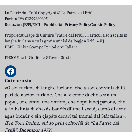
La Patrie dal Friûl Copyright © La Patrie dal Friûl
Partita IVA 01299830305
Redazion
RSS/XML
Pubblicità
Privacy Policy
Cookie Policy
Proprietât Clape di Culture “Patrie dal Friûl”. I articui a son scrits in
lenghe furlane e cu la grafie uficiâl de Regjon Friûl – V.J.
USPI – Union Stampe Periodiche Taliane
ENSOUL srl
-
Grafiche GTower Studio
Cui che o sin
«O sin furlans di lenghe furlane, che a son convints di fâ
part de nazion furlane. Che al è come dî che o sin un
popul, une etnie, une nazion, che dopo tancj parons, che
a àn balinât di chestis bandis dilunc i secui, cumò di cent
agns indaûr o sin cjapâts dentri tal tramai dal Stât talian».
(Pre Toni Beline, sul so prin editoriâl de “La Patrie dal
Friûl”, Dicembar 1978)