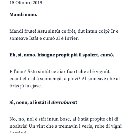
15 Ottobre 2019
Mandi nono.
Mandi frute! Âstu sintût ce frêt, dut intun colp? Îr e
someave Istât e cumò al è Invier.
Eh, sì, nono, bisugne propit piâ il spolert, cumò.
E l’aiar? Âstu sintût ce aiar fuart che al è vignût,
cuant che al à scomençât a plovi? Al someave che al
tiràs jù la cjase.
Sì, nono, al è stât il
downburst
!
No, no, nol è stât intun bosc, al è stât propite chi di
noaltris! Un vint che a tremavin i veris, robe di vignî