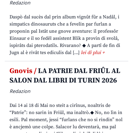
Redazion
Daspò dal sucès dal prin album vignût fûr a Nadâl, i
simpatics dinosauruts che a fevelin par furlan a
proponin pal Istât une gnove aventure: il professôr
Einsaur e il so fedêl assistent Blik a provin di svolâ,
ispirâts dai pterodatils. Rivarano? ◆ A partî de fin di
Jugn al è rivât tes ediculis dal […]
lei di plui +
Gnovis /
LA PATRIE DAL FRIÛL AL
SALON DAL LIBRI DI TURIN 2026
Redazion
Dai 14 ai 18 di Mai no steit a cirînus, noaltris de
“Patrie”: no sarin in Friûl, ma inaltrò.◆ No, no lìn in
esili. Pal moment, jessi “furlans che no si rindin” nol
è ancjemò une colpe. Salacor lu deventarà, ma pal