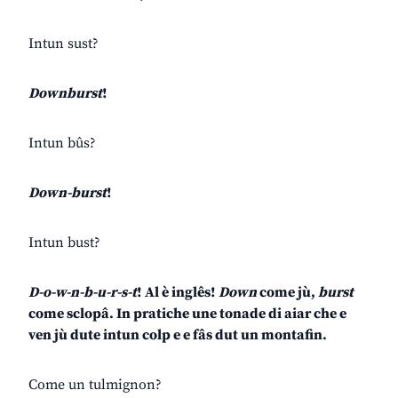
Intun sust?
Downburst
!
Intun bûs?
Down-burst
!
Intun bust?
D-o-w-n-b-u-r-s-t
! Al è inglês!
Down
come jù,
burst
come sclopâ. In pratiche une tonade di aiar che e
ven jù dute intun colp e e fâs dut un montafin.
Come un tulmignon?