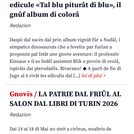
edicule «Tal blu piturât di blu», il
gnûf album di colorâ
Redazion
Daspò dal sucès dal prin album vignût fûr a Nadâl, i
simpatics dinosauruts che a fevelin par furlan a
proponin pal Istât une gnove aventure: il professôr
Einsaur e il so fedêl assistent Blik a provin di svolâ,
ispirâts dai pterodatils. Rivarano? ◆ A partî de fin di
Jugn al è rivât tes ediculis dal […]
lei di plui +
Gnovis /
LA PATRIE DAL FRIÛL AL
SALON DAL LIBRI DI TURIN 2026
Redazion
Dai 14 ai 18 di Mai no steit a cirînus, noaltris de