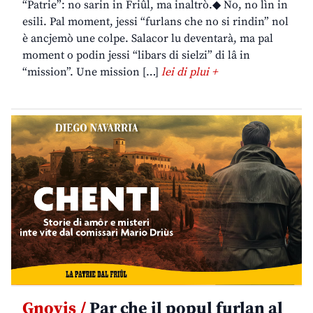
“Patrie”: no sarin in Friûl, ma inaltrò.◆ No, no lìn in
esili. Pal moment, jessi “furlans che no si rindin” nol
è ancjemò une colpe. Salacor lu deventarà, ma pal
moment o podin jessi “libars di sielzi” di lâ in
“mission”. Une mission […]
lei di plui +
Gnovis /
Par che il popul furlan al