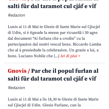
salti fûr dal taramot cul cjâf e vîf
Redazion
Lunis ai 11 di Mai te Glesie di Sante Marie sul Cjiscjel
di Udin, si è tignude la messe par ricuardâ i 50 agns
dal document “Ai furlans che a crodin” cu la
partecipazion dal nestri vescul bons. Riccardo Lamba
che al à presiedude la celebrazion. Un grazie a lui, a
bons. Luciano Nobile che […]
lei di plui +
Gnovis /
Par che il popul furlan al
salti fûr dal taramot cul cjâf e vîf
Redazion
Lunis ai 11 di Mai a lis 18,30 te Glesie di Sante Marie
sul Cjiscjel di Udin. Glesie Furlane, cun la