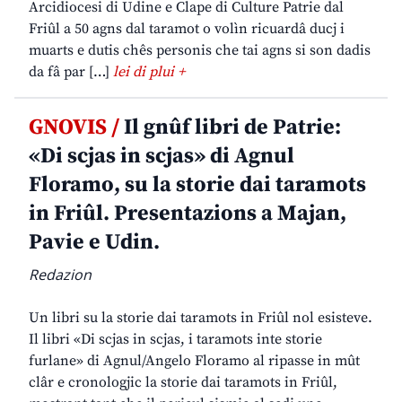
Arcidiocesi di Udine e Clape di Culture Patrie dal
Friûl a 50 agns dal taramot o volìn ricuardâ ducj i
muarts e dutis chês personis che tai agns si son dadis
da fâ par […]
lei di plui +
GNOVIS /
Il gnûf libri de Patrie:
«Di scjas in scjas» di Agnul
Floramo, su la storie dai taramots
in Friûl. Presentazions a Majan,
Pavie e Udin.
Redazion
Un libri su la storie dai taramots in Friûl nol esisteve.
Il libri «Di scjas in scjas, i taramots inte storie
furlane» di Agnul/Angelo Floramo al ripasse in mût
clâr e cronologjic la storie dai taramots in Friûl,