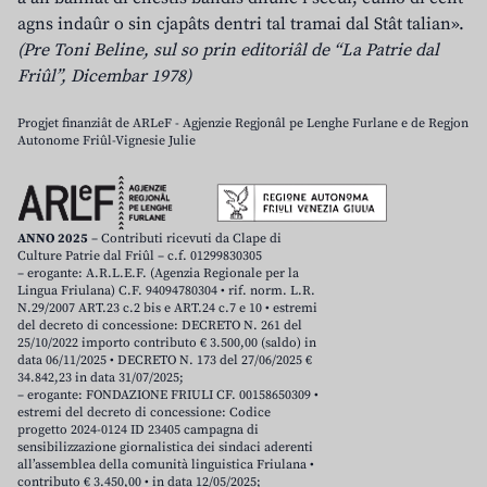
agns indaûr o sin cjapâts dentri tal tramai dal Stât talian».
(Pre Toni Beline, sul so prin editoriâl de “La Patrie dal
Friûl”, Dicembar 1978)
Progjet finanziât de ARLeF - Agjenzie Regjonâl pe Lenghe Furlane e de Regjon
Autonome Friûl-Vignesie Julie
ANNO 2025
– Contributi ricevuti da Clape di
Culture Patrie dal Friûl – c.f. 01299830305
– erogante: A.R.L.E.F. (Agenzia Regionale per la
Lingua Friulana) C.F. 94094780304 • rif. norm. L.R.
N.29/2007 ART.23 c.2 bis e ART.24 c.7 e 10 • estremi
del decreto di concessione: DECRETO N. 261 del
25/10/2022 importo contributo € 3.500,00 (saldo) in
data 06/11/2025 • DECRETO N. 173 del 27/06/2025 €
34.842,23 in data 31/07/2025;
– erogante: FONDAZIONE FRIULI CF. 00158650309 •
estremi del decreto di concessione: Codice
progetto 2024-0124 ID 23405 campagna di
sensibilizzazione giornalistica dei sindaci aderenti
all’assemblea della comunità linguistica Friulana •
contributo € 3.450,00 • in data 12/05/2025;