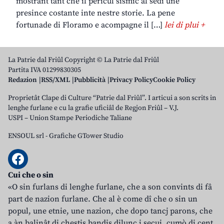
mostrant tant che il pericul sismic al sedi une
presince costante inte nestre storie. La pene
fortunade di Floramo e acompagne il […]
lei di plui +
La Patrie dal Friûl Copyright © La Patrie dal Friûl
Partita IVA 01299830305
Redazion
RSS/XML
Pubblicità
Privacy Policy
Cookie Policy
Proprietât Clape di Culture “Patrie dal Friûl”. I articui a son scrits in
lenghe furlane e cu la grafie uficiâl de Regjon Friûl – V.J.
USPI – Union Stampe Periodiche Taliane
ENSOUL srl
-
Grafiche GTower Studio
Cui che o sin
«O sin furlans di lenghe furlane, che a son convints di fâ
part de nazion furlane. Che al è come dî che o sin un
popul, une etnie, une nazion, che dopo tancj parons, che
a àn balinât di chestis bandis dilunc i secui, cumò di cent