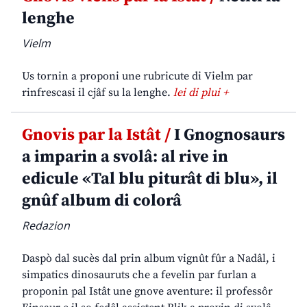
lenghe
Vielm
Us tornin a proponi une rubricute di Vielm par
rinfrescasi il cjâf su la lenghe.
lei di plui +
Gnovis par la Istât /
I Gnognosaurs
a imparin a svolâ: al rive in
edicule «Tal blu piturât di blu», il
gnûf album di colorâ
Redazion
Daspò dal sucès dal prin album vignût fûr a Nadâl, i
simpatics dinosauruts che a fevelin par furlan a
proponin pal Istât une gnove aventure: il professôr