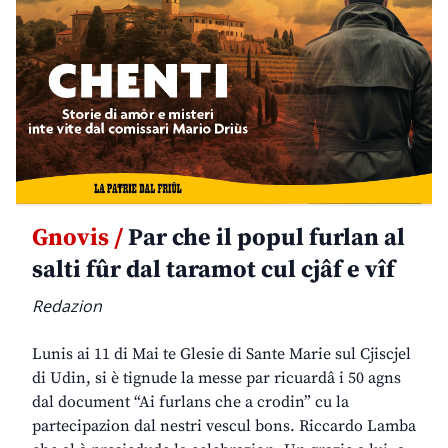
Gnovis /
Par che il popul furlan al
salti fûr dal taramot cul cjâf e vîf
Redazion
Lunis ai 11 di Mai te Glesie di Sante Marie sul Cjiscjel
di Udin, si è tignude la messe par ricuardâ i 50 agns
dal document “Ai furlans che a crodin” cu la
partecipazion dal nestri vescul bons. Riccardo Lamba