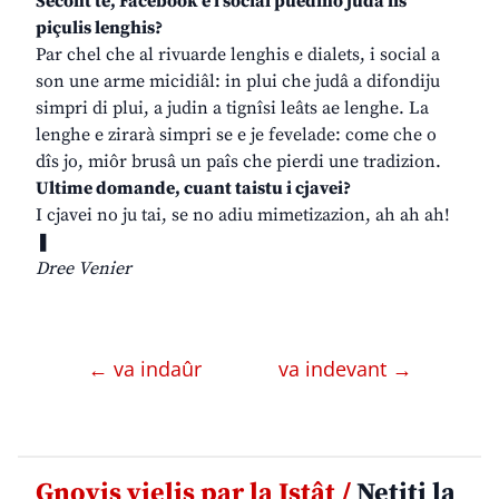
Secont te, Facebook e i social puedino judâ lis
piçulis lenghis?
Par chel che al rivuarde lenghis e dialets, i social a
son une arme micidiâl: in plui che judâ a difondiju
simpri di plui, a judin a tignîsi leâts ae lenghe. La
lenghe e zirarà simpri se e je fevelade: come che o
dîs jo, miôr brusâ un paîs che pierdi une tradizion.
Ultime domande, cuant taistu i cjavei?
I cjavei no ju tai, se no adiu mimetizazion, ah ah ah!
❚
Dree Venier
← va indaûr
va indevant →
Gnovis vielis par la Istât /
Netiti la