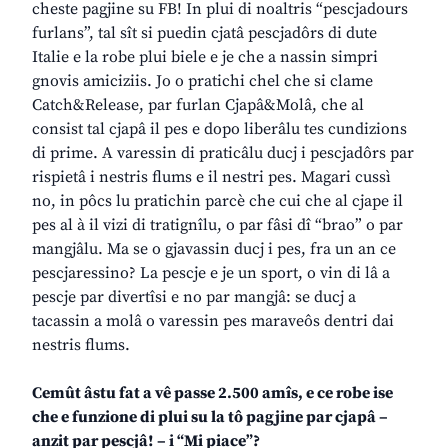
cheste pagjine su FB! In plui di noaltris “pescjadours
furlans”, tal sît si puedin cjatâ pescjadôrs di dute
Italie e la robe plui biele e je che a nassin simpri
gnovis amiciziis. Jo o pratichi chel che si clame
Catch&Release, par furlan Cjapâ&Molâ, che al
consist tal cjapâ il pes e dopo liberâlu tes cundizions
di prime. A varessin di praticâlu ducj i pescjadôrs par
rispietâ i nestris flums e il nestri pes. Magari cussì
no, in pôcs lu pratichin parcè che cui che al cjape il
pes al à il vizi di tratignîlu, o par fâsi dî “brao” o par
mangjâlu. Ma se o gjavassin ducj i pes, fra un an ce
pescjaressino? La pescje e je un sport, o vin di lâ a
pescje par divertîsi e no par mangjâ: se ducj a
tacassin a molâ o varessin pes maraveôs dentri dai
nestris flums.
Cemût âstu fat a vê passe 2.500 amîs, e ce robe ise
che e funzione di plui su la tô pagjine par cjapâ –
anzit par pescjâ! – i “Mi piace”?