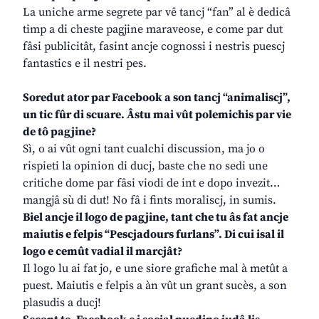
La uniche arme segrete par vê tancj “fan” al è dedicâ
timp a di cheste pagjine maraveose, e come par dut
fâsi publicitât, fasint ancje cognossi i nestris puescj
fantastics e il nestri pes.
Soredut ator par Facebook a son tancj “animaliscj”,
un tic fûr di scuare. Âstu mai vût polemichis par vie
de tô pagjine?
Sì, o ai vût ogni tant cualchi discussion, ma jo o
rispieti la opinion di ducj, baste che no sedi une
critiche dome par fâsi viodi de int e dopo invezit…
mangjâ sù di dut! No fâ i fints moraliscj, in sumis.
Biel ancje il logo de pagjine, tant che tu âs fat ancje
maiutis e felpis “Pescjadours furlans”. Di cui isal il
logo e cemût vadial il marcjât?
Il logo lu ai fat jo, e une siore grafiche mal à metût a
puest. Maiutis e felpis a àn vût un grant sucès, a son
plasudis a ducj!