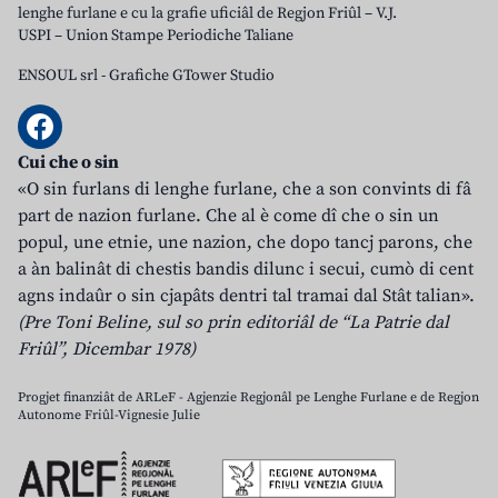
lenghe furlane e cu la grafie uficiâl de Regjon Friûl – V.J.
USPI – Union Stampe Periodiche Taliane
ENSOUL srl
-
Grafiche GTower Studio
Cui che o sin
«O sin furlans di lenghe furlane, che a son convints di fâ
part de nazion furlane. Che al è come dî che o sin un
popul, une etnie, une nazion, che dopo tancj parons, che
a àn balinât di chestis bandis dilunc i secui, cumò di cent
agns indaûr o sin cjapâts dentri tal tramai dal Stât talian».
(Pre Toni Beline, sul so prin editoriâl de “La Patrie dal
Friûl”, Dicembar 1978)
Progjet finanziât de ARLeF - Agjenzie Regjonâl pe Lenghe Furlane e de Regjon
Autonome Friûl-Vignesie Julie