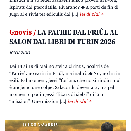
Einsaur e il so fedêl assistent Blik a provin di svolâ,
ispirâts dai pterodatils. Rivarano? ◆ A partî de fin di
Jugn al è rivât tes ediculis dal […]
lei di plui +
Gnovis /
LA PATRIE DAL FRIÛL AL
SALON DAL LIBRI DI TURIN 2026
Redazion
Dai 14 ai 18 di Mai no steit a cirînus, noaltris de
“Patrie”: no sarin in Friûl, ma inaltrò.◆ No, no lìn in
esili. Pal moment, jessi “furlans che no si rindin” nol
è ancjemò une colpe. Salacor lu deventarà, ma pal
moment o podin jessi “libars di sielzi” di lâ in
“mission”. Une mission […]
lei di plui +