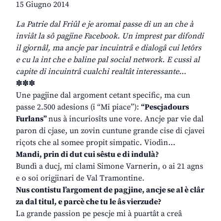
15 Giugno 2014
La Patrie dal Friûl e je aromai passe di un an che à
inviât la sô pagjine Facebook. Un imprest par difondi
il gjornâl, ma ancje par incuintrâ e dialogâ cui letôrs
e cu la int che e baline pal social network. E cussì al
capite di incuintrâ cualchi realtât interessante…
✽✽✽
Une pagjine dal argoment cetant specific, ma cun
passe 2.500 adesions (i “Mi piace”):
“Pescjadours
Furlans”
nus à incuriosîts une vore. Ancje par vie dal
paron di cjase, un zovin cuntune grande cise di cjavei
riçots che al somee propit simpatic. Viodìn…
Mandi, prin di dut cui sêstu e di indulà?
Bundì a ducj, mi clami Simone Varnerin, o ai 21 agns
e o soi origjinari de Val Tramontine.
Nus contistu l’argoment de pagjine, ancje se al è clâr
za dal titul, e parcè che tu le âs vierzude?
La grande passion pe pescje mi à puartât a creâ