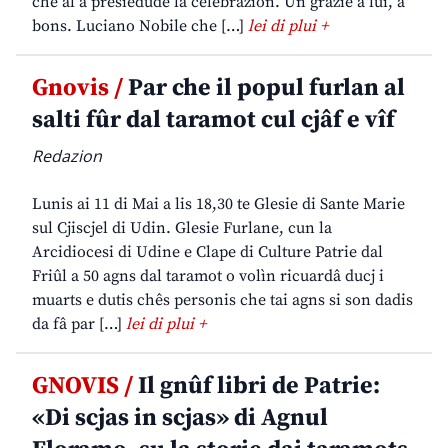
che al à presiedude la celebrazion. Un grazie a lui, a
bons. Luciano Nobile che […]
lei di plui +
Gnovis /
Par che il popul furlan al
salti fûr dal taramot cul cjâf e vîf
Redazion
Lunis ai 11 di Mai a lis 18,30 te Glesie di Sante Marie
sul Cjiscjel di Udin. Glesie Furlane, cun la
Arcidiocesi di Udine e Clape di Culture Patrie dal
Friûl a 50 agns dal taramot o volìn ricuardâ ducj i
muarts e dutis chês personis che tai agns si son dadis
da fâ par […]
lei di plui +
GNOVIS /
Il gnûf libri de Patrie:
«Di scjas in scjas» di Agnul