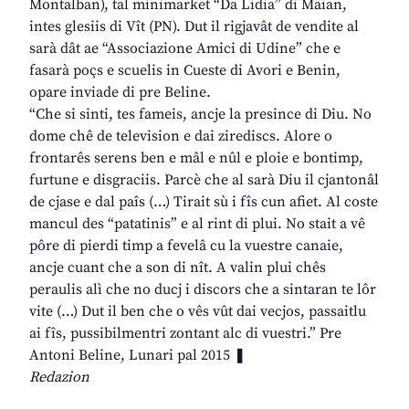
Montalban), tal minimarket “Da Lidia” di Maian,
intes glesiis di Vît (PN). Dut il rigjavât de vendite al
sarà dât ae “Associazione Amici di Udine” che e
fasarà poçs e scuelis in Cueste di Avori e Benin,
opare inviade di pre Beline.
“Che si sinti, tes fameis, ancje la presince di Diu. No
dome chê de television e dai zirediscs. Alore o
frontarês serens ben e mâl e nûl e ploie e bontimp,
furtune e disgraciis. Parcè che al sarà Diu il cjantonâl
de cjase e dal paîs (…) Tirait sù i fîs cun afiet. Al coste
mancul des “patatinis” e al rint di plui. No stait a vê
pôre di pierdi timp a fevelâ cu la vuestre canaie,
ancje cuant che a son di nît. A valin plui chês
peraulis alì che no ducj i discors che a sintaran te lôr
vite (…) Dut il ben che o vês vût dai vecjos, passaitlu
ai fîs, pussibilmentri zontant alc di vuestri.” Pre
Antoni Beline, Lunari pal 2015 ❚
Redazion