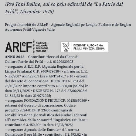
(Pre Toni Beline, sul so prin editoriâl de “La Patrie dal
Friûl”, Dicembar 1978)
Progjet finanziât de ARLeF - Agjenzie Regjonâl pe Lenghe Furlane e de Regjon
Autonome Friûl-Vignesie Julie
ANNO 2025
– Contributi ricevuti da Clape di
Culture Patrie dal Friûl – c.f. 01299830305
– erogante: A.R.L.E.F. (Agenzia Regionale per la
Lingua Friulana) C.F. 94094780304 • rif. norm. L.R.
N.29/2007 ART.23 c.2 bis e ART.24 c.7 e 10 • estremi
del decreto di concessione: DECRETO N. 261 del
25/10/2022 importo contributo € 3.500,00 (saldo) in
data 06/11/2025 • DECRETO N. 173 del 27/06/2025 €
34.842,23 in data 31/07/2025;
– erogante: FONDAZIONE FRIULI CF. 00158650309 •
estremi del decreto di concessione: Codice
progetto 2024-0124 ID 23405 campagna di
sensibilizzazione giornalistica dei sindaci aderenti
all’assemblea della comunità linguistica Friulana •
contributo € 3.450,00 • in data 12/05/2025;
– erogante: Agenzia delle Entrate • rif. norm.:
Contributo 5 per Mille • contributo: € 1.593,02 • in