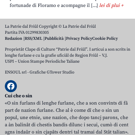
fortunade di Floramo e acompagne il […]
lei di plui +
La Patrie dal Friûl Copyright © La Patrie dal Friûl
Partita IVA 01299830305
Redazion
RSS/XML
Pubblicità
Privacy Policy
Cookie Policy
Proprietât Clape di Culture “Patrie dal Friûl”. I articui a son scrits in
lenghe furlane e cu la grafie uficiâl de Regjon Friûl – V.J.
USPI – Union Stampe Periodiche Taliane
ENSOUL srl
-
Grafiche GTower Studio
Cui che o sin
«O sin furlans di lenghe furlane, che a son convints di fâ
part de nazion furlane. Che al è come dî che o sin un
popul, une etnie, une nazion, che dopo tancj parons, che
a àn balinât di chestis bandis dilunc i secui, cumò di cent
agns indaûr o sin cjapâts dentri tal tramai dal Stât talian».