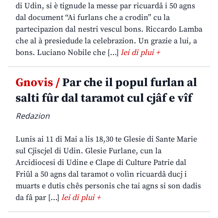
di Udin, si è tignude la messe par ricuardâ i 50 agns
dal document “Ai furlans che a crodin” cu la
partecipazion dal nestri vescul bons. Riccardo Lamba
che al à presiedude la celebrazion. Un grazie a lui, a
bons. Luciano Nobile che […]
lei di plui +
Gnovis /
Par che il popul furlan al
salti fûr dal taramot cul cjâf e vîf
Redazion
Lunis ai 11 di Mai a lis 18,30 te Glesie di Sante Marie
sul Cjiscjel di Udin. Glesie Furlane, cun la
Arcidiocesi di Udine e Clape di Culture Patrie dal
Friûl a 50 agns dal taramot o volìn ricuardâ ducj i
muarts e dutis chês personis che tai agns si son dadis
da fâ par […]
lei di plui +