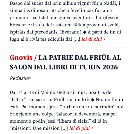
Daspò dal sucès dal prin album vignût fûr a Nadâl, i
simpatics dinosauruts che a fevelin par furlan a
proponin pal Istât une gnove aventure: il professôr
Einsaur e il so fedêl assistent Blik a provin di svolâ,
ispirâts dai pterodatils. Rivarano? ◆ A partî de fin di
Jugn al è rivât tes ediculis dal […]
lei di plui +
Gnovis /
LA PATRIE DAL FRIÛL AL
SALON DAL LIBRI DI TURIN 2026
Redazion
Dai 14 ai 18 di Mai no steit a cirînus, noaltris de
“Patrie”: no sarin in Friûl, ma inaltrò.◆ No, no lìn in
esili. Pal moment, jessi “furlans che no si rindin” nol
è ancjemò une colpe. Salacor lu deventarà, ma pal
moment o podin jessi “libars di sielzi” di lâ in
“mission”. Une mission […]
lei di plui +