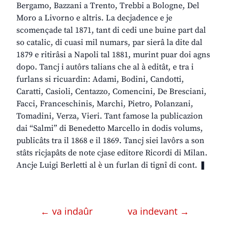
Bergamo, Bazzani a Trento, Trebbi a Bologne, Del
Moro a Livorno e altris. La decjadence e je
scomençade tal 1871, tant di cedi une buine part dal
so catalic, di cuasi mil numars, par sierâ la dite dal
1879 e ritirâsi a Napoli tal 1881, murint puar doi agns
dopo. Tancj i autôrs talians che al à editât, e tra i
furlans si ricuardin: Adami, Bodini, Candotti,
Caratti, Casioli, Centazzo, Comencini, De Bresciani,
Facci, Franceschinis, Marchi, Pietro, Polanzani,
Tomadini, Verza, Vieri. Tant famose la publicazion
dai “Salmi” di Benedetto Marcello in dodis volums,
publicâts tra il 1868 e il 1869. Tancj siei lavôrs a son
stâts ricjapâts de note cjase editore Ricordi di Milan.
Ancje Luigi Berletti al è un furlan di tignî di cont. ❚
← va indaûr
va indevant →