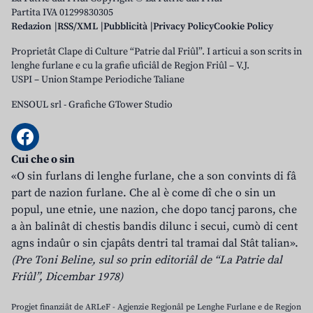
Partita IVA 01299830305
Redazion
RSS/XML
Pubblicità
Privacy Policy
Cookie Policy
Proprietât Clape di Culture “Patrie dal Friûl”. I articui a son scrits in
lenghe furlane e cu la grafie uficiâl de Regjon Friûl – V.J.
USPI – Union Stampe Periodiche Taliane
ENSOUL srl
-
Grafiche GTower Studio
Cui che o sin
«O sin furlans di lenghe furlane, che a son convints di fâ
part de nazion furlane. Che al è come dî che o sin un
popul, une etnie, une nazion, che dopo tancj parons, che
a àn balinât di chestis bandis dilunc i secui, cumò di cent
agns indaûr o sin cjapâts dentri tal tramai dal Stât talian».
(Pre Toni Beline, sul so prin editoriâl de “La Patrie dal
Friûl”, Dicembar 1978)
Progjet finanziât de ARLeF - Agjenzie Regjonâl pe Lenghe Furlane e de Regjon