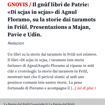
GNOVIS /
Il gnûf libri de Patrie:
«Di scjas in scjas» di Agnul
Floramo, su la storie dai taramots
in Friûl. Presentazions a Majan,
Pavie e Udin.
Redazion
Un libri su la storie dai taramots in Friûl nol esisteve.
Il libri «Di scjas in scjas, i taramots inte storie
furlane» di Agnul/Angelo Floramo al ripasse in mût
clâr e cronologjic la storie dai taramots in Friûl,
mostrant tant che il pericul sismic al sedi une
presince costante inte nestre storie. La pene
fortunade di Floramo e acompagne il […]
lei di plui +
La Patrie dal Friûl Copyright © La Patrie dal Friûl