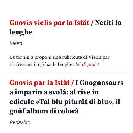
Gnovis vielis par la Istât /
Netiti la
lenghe
Vielm
Us tornin a proponi une rubricute di Vielm par
rinfrescasi il cjâf su la lenghe.
lei di plui +
Gnovis par la Istât /
I Gnognosaurs
a imparin a svolâ: al rive in
edicule «Tal blu piturât di blu», il
gnûf album di colorâ
Redazion