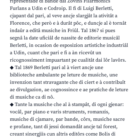
ripresentade di bande dai Zovins Filarmonics
Furlans a Udin e Codroip. Il fi di Luigi Berletti,
cjapant dal pari, al veve ancje slargjât la ativitât a
Florence, che però e à durât pôc, e duncje al è tornât
indaûr a editâ musiche in Friûl. Tal 1867 si pues
segnâ la date uficiâl de nassite de editorie musicâl
Berletti, in ocasion de esposizion artistiche industriâl
a Udin, cuant che pari e fi a àn ricevût un
ricognossiment impuartant pe cualitât dai lôr lavôrs.
◆ Tal 1869 Berletti pari al à viert ancje une
biblioteche ambulante pe leture de musiche, une
invenzion tant stravagante che di ciert e à contribuît
ae divulgazion, ae cognossince e ae pratiche de leture
di musiche ca di nô.
◆ Tante la musiche che al à stampât, di ogni gjenar:
vocâl, par piano e varis struments, romanzis,
musiche di cjamare, par bande, côrs, musiche sacre
e profane, tant di jessi domandât ancje tal forest,
creant sinergjiis cun altris editôrs come Bolis di