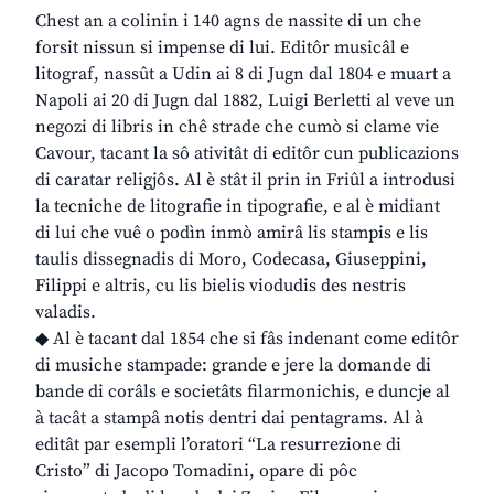
Chest an a colinin i 140 agns de nassite di un che
forsit nissun si impense di lui. Editôr musicâl e
litograf, nassût a Udin ai 8 di Jugn dal 1804 e muart a
Napoli ai 20 di Jugn dal 1882, Luigi Berletti al veve un
negozi di libris in chê strade che cumò si clame vie
Cavour, tacant la sô ativitât di editôr cun publicazions
di caratar religjôs. Al è stât il prin in Friûl a introdusi
la tecniche de litografie in tipografie, e al è midiant
di lui che vuê o podìn inmò amirâ lis stampis e lis
taulis dissegnadis di Moro, Codecasa, Giuseppini,
Filippi e altris, cu lis bielis viodudis des nestris
valadis.
◆ Al è tacant dal 1854 che si fâs indenant come editôr
di musiche stampade: grande e jere la domande di
bande di corâls e societâts filarmonichis, e duncje al
à tacât a stampâ notis dentri dai pentagrams. Al à
editât par esempli l’oratori “La resurrezione di
Cristo” di Jacopo Tomadini, opare di pôc