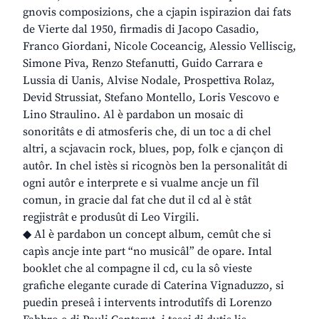
gnovis composizions, che a cjapin ispirazion dai fats
de Vierte dal 1950, firmadis di Jacopo Casadio,
Franco Giordani, Nicole Coceancig, Alessio Velliscig,
Simone Piva, Renzo Stefanutti, Guido Carrara e
Lussia di Uanis, Alvise Nodale, Prospettiva Rolaz,
Devid Strussiat, Stefano Montello, Loris Vescovo e
Lino Straulino. Al è pardabon un mosaic di
sonoritâts e di atmosferis che, di un toc a di chel
altri, a scjavacin rock, blues, pop, folk e cjançon di
autôr. In chel istès si ricognòs ben la personalitât di
ogni autôr e interprete e si vualme ancje un fîl
comun, in gracie dal fat che dut il cd al è stât
regjistrât e produsût di Leo Virgili.
◆ Al è pardabon un concept album, cemût che si
capìs ancje inte part “no musicâl” de opare. Intal
booklet che al compagne il cd, cu la sô vieste
grafiche elegante curade di Caterina Vignaduzzo, si
puedin preseâ i intervents introdutîfs di Lorenzo