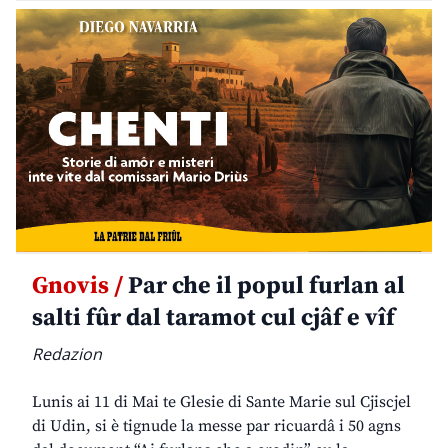
Gnovis /
Par che il popul furlan al
salti fûr dal taramot cul cjâf e vîf
Redazion
Lunis ai 11 di Mai te Glesie di Sante Marie sul Cjiscjel
di Udin, si è tignude la messe par ricuardâ i 50 agns