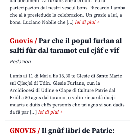
dal document “Ai furlans che a crodin” cu la
partecipazion dal nestri vescul bons. Riccardo Lamba
che al à presiedude la celebrazion. Un grazie a lui, a
bons. Luciano Nobile che […]
lei di plui +
Gnovis /
Par che il popul furlan al
salti fûr dal taramot cul cjâf e vîf
Redazion
Lunis ai 11 di Mai a lis 18,30 te Glesie di Sante Marie
sul Cjiscjel di Udin. Glesie Furlane, cun la
Arcidiocesi di Udine e Clape di Culture Patrie dal
Friûl a 50 agns dal taramot o volìn ricuardâ ducj i
muarts e dutis chês personis che tai agns si son dadis
da fâ par […]
lei di plui +
GNOVIS /
Il gnûf libri de Patrie: