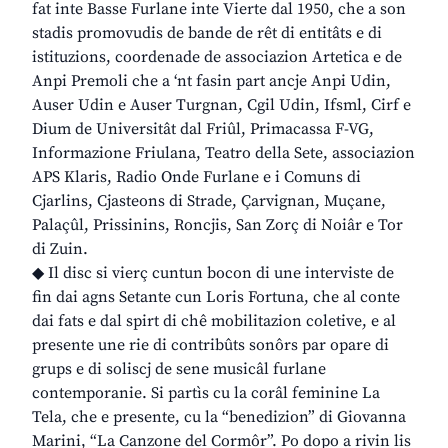
fat inte Basse Furlane inte Vierte dal 1950, che a son
stadis promovudis de bande de rêt di entitâts e di
istituzions, coordenade de associazion Artetica e de
Anpi Premoli che a ‘nt fasin part ancje Anpi Udin,
Auser Udin e Auser Turgnan, Cgil Udin, Ifsml, Cirf e
Dium de Universitât dal Friûl, Primacassa F-VG,
Informazione Friulana, Teatro della Sete, associazion
APS Klaris, Radio Onde Furlane e i Comuns di
Cjarlins, Cjasteons di Strade, Çarvignan, Muçane,
Palaçûl, Prissinins, Roncjis, San Zorç di Noiâr e Tor
di Zuin.
◆ Il disc si vierç cuntun bocon di une interviste de
fin dai agns Setante cun Loris Fortuna, che al conte
dai fats e dal spirt di chê mobilitazion coletive, e al
presente une rie di contribûts sonôrs par opare di
grups e di soliscj de sene musicâl furlane
contemporanie. Si partìs cu la corâl feminine La
Tela, che e presente, cu la “benedizion” di Giovanna
Marini, “La Canzone del Cormôr”. Po dopo a rivin lis