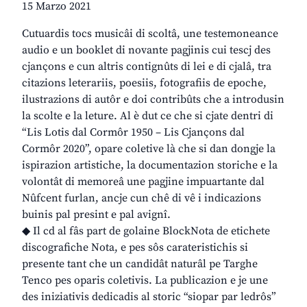
15 Marzo 2021
Cutuardis tocs musicâi di scoltâ, une testemoneance
audio e un booklet di novante pagjinis cui tescj des
cjançons e cun altris contignûts di lei e di cjalâ, tra
citazions leterariis, poesiis, fotografiis de epoche,
ilustrazions di autôr e doi contribûts che a introdusin
la scolte e la leture. Al è dut ce che si cjate dentri di
“Lis Lotis dal Cormôr 1950 – Lis Cjançons dal
Cormôr 2020”, opare coletive là che si dan dongje la
ispirazion artistiche, la documentazion storiche e la
volontât di memoreâ une pagjine impuartante dal
Nûfcent furlan, ancje cun chê di vê i indicazions
buinis pal presint e pal avignî.
◆ Il cd al fâs part de golaine BlockNota de etichete
discografiche Nota, e pes sôs carateristichis si
presente tant che un candidât naturâl pe Targhe
Tenco pes oparis coletivis. La publicazion e je une
des iniziativis dedicadis al storic “siopar par ledrôs”