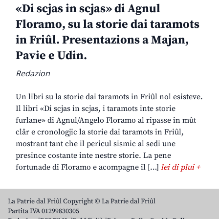
«Di scjas in scjas» di Agnul
Floramo, su la storie dai taramots
in Friûl. Presentazions a Majan,
Pavie e Udin.
Redazion
Un libri su la storie dai taramots in Friûl nol esisteve.
Il libri «Di scjas in scjas, i taramots inte storie
furlane» di Agnul/Angelo Floramo al ripasse in mût
clâr e cronologjic la storie dai taramots in Friûl,
mostrant tant che il pericul sismic al sedi une
presince costante inte nestre storie. La pene
fortunade di Floramo e acompagne il […]
lei di plui +
La Patrie dal Friûl Copyright © La Patrie dal Friûl
Partita IVA 01299830305