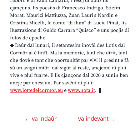
Fabbro e di Pauli Cantarut, i tescj di dutis lis
cjançons, lis poesiis di Francesco Indrigo, Stiefin
Morat, Maurizi Mattiuzza, Zuan Laurin Nardin e
Cristina Micelli, la conte “di flum” di Lucia Pinat, lis
ilustrazions di Guido Carrara “Quisco” e uns pocjis di
fotos de epoche.
◆ Daûr dal lunari, il setantesim inovâl des Lotis dal
Cormôr al è finît. Ma la memorie, tant che dirit, tant
che dovê e tant che oportunitât par vivi il presint e fâ
sù un avignî miôr, dal sigûr al reste, ancjemò di plui
vive e plui fuarte. E lis cjançons dal 2020 a sunin ben
ancje par chest an. Par savênt di plui:
www.lottedelcormor.eu
e
www.nota.it
. ❚
← va indaûr
va indevant →