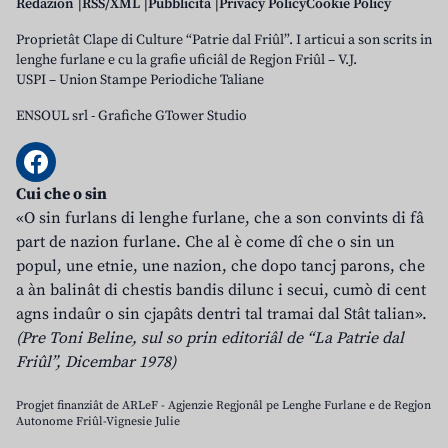
Redazion
RSS/XML
Pubblicità
Privacy Policy
Cookie Policy
Proprietât Clape di Culture “Patrie dal Friûl”. I articui a son scrits in
lenghe furlane e cu la grafie uficiâl de Regjon Friûl – V.J.
USPI – Union Stampe Periodiche Taliane
ENSOUL srl
-
Grafiche GTower Studio
Cui che o sin
«O sin furlans di lenghe furlane, che a son convints di fâ
part de nazion furlane. Che al è come dî che o sin un
popul, une etnie, une nazion, che dopo tancj parons, che
a àn balinât di chestis bandis dilunc i secui, cumò di cent
agns indaûr o sin cjapâts dentri tal tramai dal Stât talian».
(Pre Toni Beline, sul so prin editoriâl de “La Patrie dal
Friûl”, Dicembar 1978)
Progjet finanziât de ARLeF - Agjenzie Regjonâl pe Lenghe Furlane e de Regjon
Autonome Friûl-Vignesie Julie