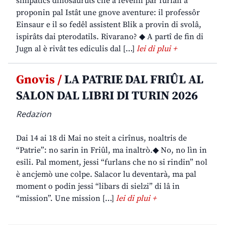
simpatics dinosauruts che a fevelin par furlan a
proponin pal Istât une gnove aventure: il professôr
Einsaur e il so fedêl assistent Blik a provin di svolâ,
ispirâts dai pterodatils. Rivarano? ◆ A partî de fin di
Jugn al è rivât tes ediculis dal […]
lei di plui +
Gnovis /
LA PATRIE DAL FRIÛL AL
SALON DAL LIBRI DI TURIN 2026
Redazion
Dai 14 ai 18 di Mai no steit a cirînus, noaltris de
“Patrie”: no sarin in Friûl, ma inaltrò.◆ No, no lìn in
esili. Pal moment, jessi “furlans che no si rindin” nol
è ancjemò une colpe. Salacor lu deventarà, ma pal
moment o podin jessi “libars di sielzi” di lâ in
“mission”. Une mission […]
lei di plui +