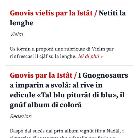
Gnovis vielis par la Istât /
Netiti la
lenghe
Vielm
Us tornin a proponi une rubricute di Vielm par
rinfrescasi il cjâf su la lenghe.
lei di plui +
Gnovis par la Istât /
I Gnognosaurs
a imparin a svolâ: al rive in
edicule «Tal blu piturât di blu», il
gnûf album di colorâ
Redazion
Daspò dal sucès dal prin album vignût fûr a Nadâl, i