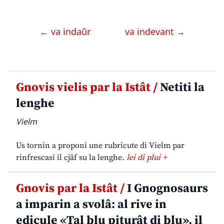
← va indaûr
va indevant →
Gnovis vielis par la Istât /
Netiti la
lenghe
Vielm
Us tornin a proponi une rubricute di Vielm par
rinfrescasi il cjâf su la lenghe.
lei di plui +
Gnovis par la Istât /
I Gnognosaurs
a imparin a svolâ: al rive in
edicule «Tal blu piturât di blu», il