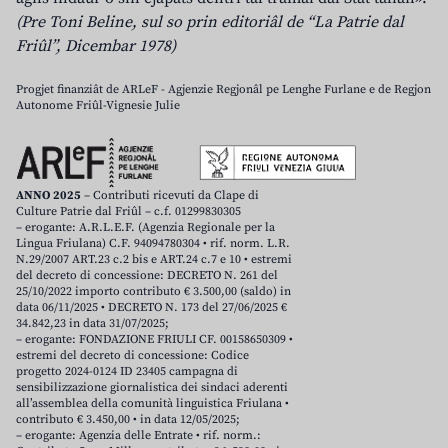
(Pre Toni Beline, sul so prin editoriâl de “La Patrie dal
Friûl”, Dicembar 1978)
Progjet finanziât de ARLeF - Agjenzie Regjonâl pe Lenghe Furlane e de Regjon
Autonome Friûl-Vignesie Julie
ANNO 2025
– Contributi ricevuti da Clape di
Culture Patrie dal Friûl – c.f. 01299830305
– erogante: A.R.L.E.F. (Agenzia Regionale per la
Lingua Friulana) C.F. 94094780304 • rif. norm. L.R.
N.29/2007 ART.23 c.2 bis e ART.24 c.7 e 10 • estremi
del decreto di concessione: DECRETO N. 261 del
25/10/2022 importo contributo € 3.500,00 (saldo) in
data 06/11/2025 • DECRETO N. 173 del 27/06/2025 €
34.842,23 in data 31/07/2025;
– erogante: FONDAZIONE FRIULI CF. 00158650309 •
estremi del decreto di concessione: Codice
progetto 2024-0124 ID 23405 campagna di
sensibilizzazione giornalistica dei sindaci aderenti
all’assemblea della comunità linguistica Friulana •
contributo € 3.450,00 • in data 12/05/2025;
– erogante: Agenzia delle Entrate • rif. norm.: