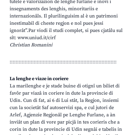
tutele e valorizazion de lenghe furlane e inovi i
insegnaments des lenghis, minoritariis e
internazionâls. Il plurilinguisim al è un patrimoni
inestimabil di cheste regjon e nol pues jessi
ignorât”.Par viodi il studi complet, si pues cjatâlu sul
sît: www.uniud.it/cirf
Christian Romanini
:::::::::::::::::::::::::::::::::::::::::::::::::::::::::::::::::::::::
La lenghe e viaze in coriere
La marilenghe e je stade buine di otignî un biliet di
favôr par viazâ in coriere in dute la provincie di
Udin. Cun di fat, ai 6 di Lui stât, la Regjon, insiemi
cun la societât Saf autoservizi spa, e cul jutori de
Arlef, Agjenzie Regjonâl pe Lenghe Furlane, a àn
inviât un plan di vore par picjâ in tes corieris che a
corin in dute la provincie di Udin segnâi e tabelis in