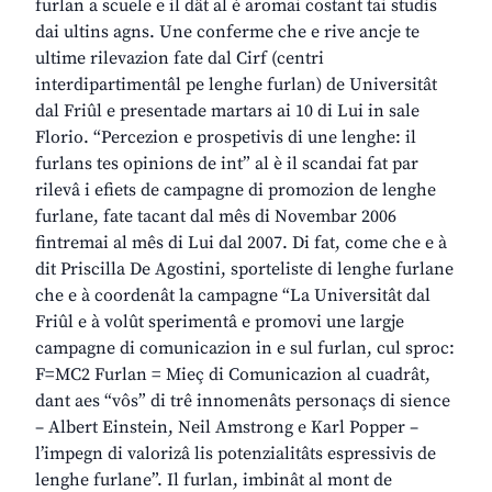
furlan a scuele e il dât al è aromai costant tai studis
dai ultins agns. Une conferme che e rive ancje te
ultime rilevazion fate dal Cirf (centri
interdipartimentâl pe lenghe furlan) de Universitât
dal Friûl e presentade martars ai 10 di Lui in sale
Florio. “Percezion e prospetivis di une lenghe: il
furlans tes opinions de int” al è il scandai fat par
rilevâ i efiets de campagne di promozion de lenghe
furlane, fate tacant dal mês di Novembar 2006
fintremai al mês di Lui dal 2007. Di fat, come che e à
dit Priscilla De Agostini, sporteliste di lenghe furlane
che e à coordenât la campagne “La Universitât dal
Friûl e à volût sperimentâ e promovi une largje
campagne di comunicazion in e sul furlan, cul sproc:
F=MC2 Furlan = Mieç di Comunicazion al cuadrât,
dant aes “vôs” di trê innomenâts personaçs di sience
– Albert Einstein, Neil Amstrong e Karl Popper –
l’impegn di valorizâ lis potenzialitâts espressivis de
lenghe furlane”. Il furlan, imbinât al mont de