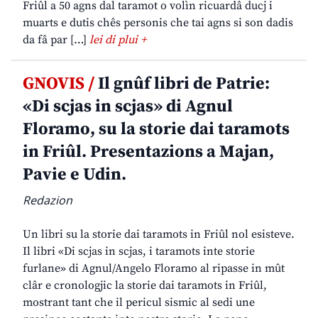
Friûl a 50 agns dal taramot o volìn ricuardâ ducj i
muarts e dutis chês personis che tai agns si son dadis
da fâ par […]
lei di plui +
GNOVIS /
Il gnûf libri de Patrie:
«Di scjas in scjas» di Agnul
Floramo, su la storie dai taramots
in Friûl. Presentazions a Majan,
Pavie e Udin.
Redazion
Un libri su la storie dai taramots in Friûl nol esisteve.
Il libri «Di scjas in scjas, i taramots inte storie
furlane» di Agnul/Angelo Floramo al ripasse in mût
clâr e cronologjic la storie dai taramots in Friûl,
mostrant tant che il pericul sismic al sedi une