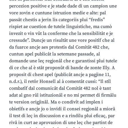
percezion positive e je stade dade di un campion une
vore zovin e cuntune istruzion medie e alte: pal
passât chestis a jerin lis categoriis plui “fredis”
rispiet ae cuestion de tutele linguistiche, ma cumò
invezit o vin vût la conferme che la sensibilitât e je
cressude”. Duncje un risultât une vore positîf che al
da fuarce ancje aes protestis dal Comitât 482 che,
cuntun apel publicât la setemane passade, al
domande une leç regjonâl che e garantissi plui tutele
di ce che al è stât proponût di bande de zonte Illy. A
proposit di chest apel (publicât ancje a pagjine 11,
n.d.r.), il retôr Honsell al à comentât cussì: “Il stîl
combatîf dal comunicât dal Comitât 482 nol è tant
adat al gno rûl istituzionâl e no mi permet di firmâlu
te version origjinâl. Ma o condivît ad implen i
obietîfs e ancje jo o invidi il consei regjonâl a miorâ
il test di leç in discussion e a rindilu plui eficaç, par
rivâ in curt ae aprovazion di une leç che partint de