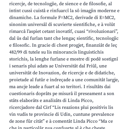
ricercje, de tecnologjie, de sience e de filosofie, al
intint cussì cuistâ e rinfuarcî la sô imagjin moderne e
dinamiche. La formule F=MC2, derivade di E=MC2,
sinonim universâl di scuvierte sientifiche, e à volût
rimarcâ l’aspiet cetant inovatîf, cuasi “rivoluzionari”,
dal ûs dal furlan tant che lengaç sientific, tecnologjic
e filosofic. In gracie di chest progjet, finanziât de leç
482/99 di tutele su lis minorancis linguistichis
storichis, la lenghe furlane e mostre di podê sostignî
i senaris plui adats ae Universitât dal Friûl, une
universitât de Inovazion, de ricercje e de didatiche,
proietade al futûr e indreçade a une comunitât largje,
ma ancje leade a fuart al so teritori. I risultâts dai
cuestionaris doprâts pe misurâ il preseament a son
stâts elaborâts e analizâts di Linda Picco,
ricercjadore dal Cirf “Lis reazions plui positivis lis
vin vudis te provincie di Udin, cuntune prevalence
de zone fûr citât” e à comentât Linda Picco “Ma ce
che in particolâr nus confuarte al è che cheste