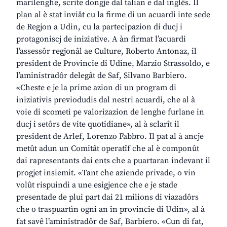
marilenghe, scrite dongje dal talian e dal inglês. Il
plan al è stat inviât cu la firme di un acuardi inte sede
de Regjon a Udin, cu la partecipazion di ducj i
protagoniscj de iniziative. A àn firmat l’acuardi
l’assessôr regjonâl ae Culture, Roberto Antonaz, il
president de Provincie di Udine, Marzio Strassoldo, e
l’aministradôr delegât de Saf, Silvano Barbiero.
«Cheste e je la prime azion di un program di
iniziativis previodudis dal nestri acuardi, che al à
voie di scometi pe valorizazion de lenghe furlane in
ducj i setôrs de vite quotidiane», al à sclarît il
president de Arlef, Lorenzo Fabbro. Il pat al à ancje
metût adun un Comitât operatîf che al è componût
dai rapresentants dai ents che a puartaran indevant il
progjet insiemit. «Tant che aziende privade, o vin
volût rispuindi a une esigjence che e je stade
presentade de plui part dai 21 milions di viazadôrs
che o traspuartìn ogni an in provincie di Udin», al à
fat savê l’aministradôr de Saf, Barbiero. «Cun di fat,