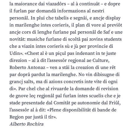
la maiorance dai viazadôrs – al à continuât – e dopre
il furlan par domandâ informazions al nestri
personâl. In plui che tabelis e segnâi, e ancje display
in marilenghe intes corieris, il plan di vore al previôt
ancje cors di lenghe furlane pal personâl de Saf e une
novitât: musiche furlane di scoltâ pai zovins students
che a viazin intes corieris sù e jù per provincie di
Udin». «Chest al è un piçul pas indenant in te juste
direzion – al à dit l’assessôr regjonal ae Culture,
Roberto Antonaz – ven a stâi la creazion di une rêt
par doprâ pardut la marilenghe. No vin dibisugne di
grancj salts, ma di azions concretis inte vite di ogni
dì». Par chel che al rivuarde la domande di revision
de gnove leç regjonâl pal furlan intes scuelis che e je
stade presentade dal Comitât pe autonomie dal Friûl,
l’assessôr al à dit: «Plene disponibilitât di bande de
Regjon par justâ il tîr».
Alberto Rochira