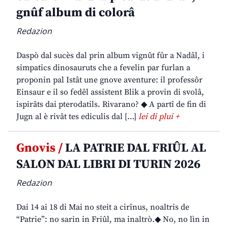
gnûf album di colorâ
Redazion
Daspò dal sucès dal prin album vignût fûr a Nadâl, i
simpatics dinosauruts che a fevelin par furlan a
proponin pal Istât une gnove aventure: il professôr
Einsaur e il so fedêl assistent Blik a provin di svolâ,
ispirâts dai pterodatils. Rivarano? ◆ A partî de fin di
Jugn al è rivât tes ediculis dal […]
lei di plui +
Gnovis /
LA PATRIE DAL FRIÛL AL
SALON DAL LIBRI DI TURIN 2026
Redazion
Dai 14 ai 18 di Mai no steit a cirînus, noaltris de
“Patrie”: no sarin in Friûl, ma inaltrò.◆ No, no lìn in