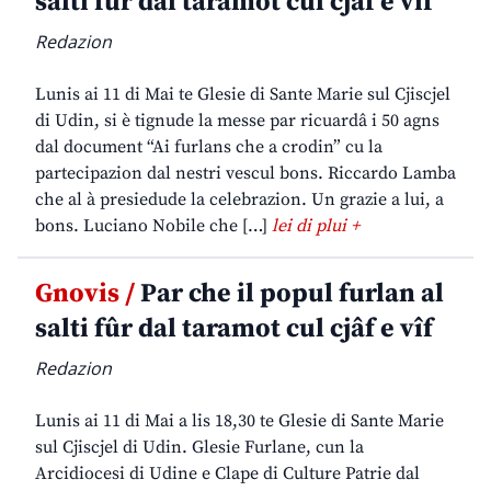
salti fûr dal taramot cul cjâf e vîf
Redazion
Lunis ai 11 di Mai te Glesie di Sante Marie sul Cjiscjel
di Udin, si è tignude la messe par ricuardâ i 50 agns
dal document “Ai furlans che a crodin” cu la
partecipazion dal nestri vescul bons. Riccardo Lamba
che al à presiedude la celebrazion. Un grazie a lui, a
bons. Luciano Nobile che […]
lei di plui +
Gnovis /
Par che il popul furlan al
salti fûr dal taramot cul cjâf e vîf
Redazion
Lunis ai 11 di Mai a lis 18,30 te Glesie di Sante Marie
sul Cjiscjel di Udin. Glesie Furlane, cun la
Arcidiocesi di Udine e Clape di Culture Patrie dal