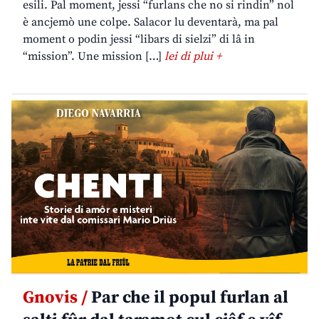
esili. Pal moment, jessi “furlans che no si rindin” nol
è ancjemò une colpe. Salacor lu deventarà, ma pal
moment o podin jessi “libars di sielzi” di lâ in
“mission”. Une mission […]
lei di plui +
Gnovis /
Par che il popul furlan al