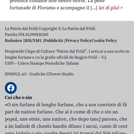
presince costante inte nestre storie. La pene
fortunade di Floramo e acompagne il […]
lei di plui +
La Patrie dal Friûl Copyright © La Patrie dal Friûl
Partita IVA 01299830305
Redazion
RSS/XML
Pubblicità
Privacy Policy
Cookie Policy
Proprietât Clape di Culture “Patrie dal Friûl”. I articui a son scrits in
lenghe furlane e cu la grafie uficiâl de Regjon Friûl – V.J.
USPI – Union Stampe Periodiche Taliane
ENSOUL srl
-
Grafiche GTower Studio
Cui che o sin
«O sin furlans di lenghe furlane, che a son convints di fâ
part de nazion furlane. Che al è come dî che o sin un
popul, une etnie, une nazion, che dopo tancj parons, che
a àn balinât di chestis bandis dilunc i secui, cumò di cent
agns indaûr o sin cjapâts dentri tal tramai dal Stât talian».