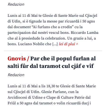
Redazion
Lunis ai 11 di Mai te Glesie di Sante Marie sul Cjiscjel
di Udin, si è tignude la messe par ricuardâ i 50 agns
dal document “Ai furlans che a crodin” cu la
partecipazion dal nestri vescul bons. Riccardo Lamba
che al à presiedude la celebrazion. Un grazie a lui, a
bons. Luciano Nobile che […]
lei di plui +
Gnovis /
Par che il popul furlan al
salti fûr dal taramot cul cjâf e vîf
Redazion
Lunis ai 11 di Mai a lis 18,30 te Glesie di Sante Marie
sul Cjiscjel di Udin. Glesie Furlane, cun la
Arcidiocesi di Udine e Clape di Culture Patrie dal
Friûl a 50 agns dal taramot o volìn ricuardâ ducj i