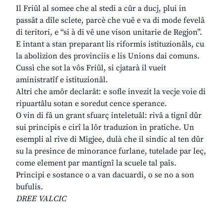
Il Friûl al somee che al stedi a cûr a ducj, plui in
passât a dîle sclete, parcè che vuê e va di mode fevelâ
di teritori, e “si à di vê une vison unitarie de Regjon”.
E intant a stan preparant lis riformis istituzionâls, cu
la abolizion des provinciis e lis Unions dai comuns.
Cussì che sot la vôs Friûl, si cjatarà il vueit
aministratîf e istituzionâl.
Altri che amôr declarât: e sofle invezit la vecje voie di
ripuartâlu sotan e soredut cence sperance.
O vin di fâ un grant sfuarç inteletuâl: rivâ a tignî dûr
sui principis e cirî la lôr traduzion in pratiche. Un
esempli al rive di Migjee, dulà che il sindic al ten dûr
su la presince de minorance furlane, tutelade par leç,
come element par mantignî la scuele tal paîs.
Principi e sostance o a van dacuardi, o se no a son
bufulis.
DREE VALCIC