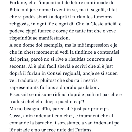
Furlane, che l’impuartant de leture continuade de
Bibie nol jere dome l’event in se, ma il segnâl, il fat
che si podès sburtâ a doprâ il furlan tes funzions
religjosis, in ogni lûc e ogni dì. Che la Glesie uficiâl e
podeve cjapâ fuarce e coraç de tante int che e veve
rispuindût ae manifestazion.
A son dome doi esemplis, ma la mê impression e je
che in chest moment si vedi la tindince a contentâsi
dai prins, parcè no si rive a risultâts concrets sui
seconts. Al è plui facil sberlâ e scrivi che al è just
doprâ il furlan in Consei regjonâl, ancje se si scuen
vê i tradutôrs, pluitost che sburtâ i nestris
rapresentants furlans a doprâlu pardabon.
E scusait se mi sune ridicul doprâ e paiâ int par che e
tradusi chel che ducj a puedin capî!
Ma no bisugne dîlu, parcè al è just par principi.
Cussì, anìn indenant cun chei, e intant cui che al
comande la barache, i sorestants, a van indenant pe
lôr strade e no ur free nuie dai Furlans.