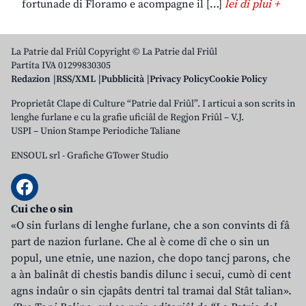
fortunade di Floramo e acompagne il […]
lei di plui +
La Patrie dal Friûl Copyright © La Patrie dal Friûl
Partita IVA 01299830305
Redazion
RSS/XML
Pubblicità
Privacy Policy
Cookie Policy
Proprietât Clape di Culture “Patrie dal Friûl”. I articui a son scrits in
lenghe furlane e cu la grafie uficiâl de Regjon Friûl – V.J.
USPI – Union Stampe Periodiche Taliane
ENSOUL srl
-
Grafiche GTower Studio
Cui che o sin
«O sin furlans di lenghe furlane, che a son convints di fâ
part de nazion furlane. Che al è come dî che o sin un
popul, une etnie, une nazion, che dopo tancj parons, che
a àn balinât di chestis bandis dilunc i secui, cumò di cent
agns indaûr o sin cjapâts dentri tal tramai dal Stât talian».