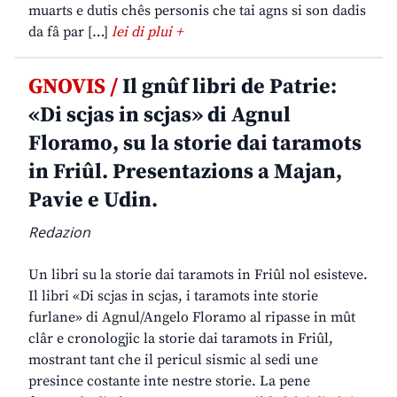
muarts e dutis chês personis che tai agns si son dadis
da fâ par […]
lei di plui +
GNOVIS /
Il gnûf libri de Patrie:
«Di scjas in scjas» di Agnul
Floramo, su la storie dai taramots
in Friûl. Presentazions a Majan,
Pavie e Udin.
Redazion
Un libri su la storie dai taramots in Friûl nol esisteve.
Il libri «Di scjas in scjas, i taramots inte storie
furlane» di Agnul/Angelo Floramo al ripasse in mût
clâr e cronologjic la storie dai taramots in Friûl,
mostrant tant che il pericul sismic al sedi une
presince costante inte nestre storie. La pene