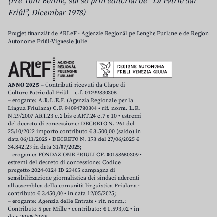
(Pre Toni Beline, sul so prin editoriâl de “La Patrie dal
Friûl”, Dicembar 1978)
Progjet finanziât de ARLeF - Agjenzie Regjonâl pe Lenghe Furlane e de Regjon
Autonome Friûl-Vignesie Julie
ANNO 2025
– Contributi ricevuti da Clape di
Culture Patrie dal Friûl – c.f. 01299830305
– erogante: A.R.L.E.F. (Agenzia Regionale per la
Lingua Friulana) C.F. 94094780304 • rif. norm. L.R.
N.29/2007 ART.23 c.2 bis e ART.24 c.7 e 10 • estremi
del decreto di concessione: DECRETO N. 261 del
25/10/2022 importo contributo € 3.500,00 (saldo) in
data 06/11/2025 • DECRETO N. 173 del 27/06/2025 €
34.842,23 in data 31/07/2025;
– erogante: FONDAZIONE FRIULI CF. 00158650309 •
estremi del decreto di concessione: Codice
progetto 2024-0124 ID 23405 campagna di
sensibilizzazione giornalistica dei sindaci aderenti
all’assemblea della comunità linguistica Friulana •
contributo € 3.450,00 • in data 12/05/2025;
– erogante: Agenzia delle Entrate • rif. norm.:
Contributo 5 per Mille • contributo: € 1.593,02 • in
data 20/08/2025.