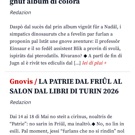
gnûf album di colorâ
Redazion
Daspò dal sucès dal prin album vignût fûr a Nadâl, i
simpatics dinosauruts che a fevelin par furlan a
proponin pal Istât une gnove aventure: il professôr
Einsaur e il so fedêl assistent Blik a provin di svolâ,
ispirâts dai pterodatils. Rivarano? ◆ A partî de fin di
Jugn al è rivât tes ediculis dal […]
lei di plui +
Gnovis /
LA PATRIE DAL FRIÛL AL
SALON DAL LIBRI DI TURIN 2026
Redazion
Dai 14 ai 18 di Mai no steit a cirînus, noaltris de
“Patrie”: no sarin in Friûl, ma inaltrò.◆ No, no lìn in
esili. Pal moment, jessi “furlans che no si rindin” nol