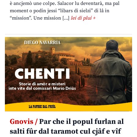
è ancjemò une colpe. Salacor lu deventarà, ma pal
moment o podin jessi “libars di sielzi” di lâ in
“mission”. Une mission […]
lei di plui +
Gnovis /
Par che il popul furlan al
salti fûr dal taramot cul cjâf e vîf