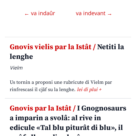
← va indaûr
va indevant →
Gnovis vielis par la Istât /
Netiti la
lenghe
Vielm
Us tornin a proponi une rubricute di Vielm par
rinfrescasi il cjâf su la lenghe.
lei di plui +
Gnovis par la Istât /
I Gnognosaurs
a imparin a svolâ: al rive in
edicule «Tal blu piturât di blu», il