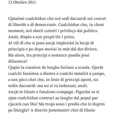
13 Ottobre 2011
Cjataitmi cualchidun che nol sedi dacuardi sul concet
di libertât o di democrazie. Cualchidun che, in chest
moment, nol sberli cuintri i privileçs dai politics.
Anzit, dispès a son propit lôr i prins.
Al vûl dî che si pues ancje implenâsi la bocje di
principis e po dopo movisi in mût dal dut diviers.
Ma alore, tra principi e sostance puedie jessi
difarence?
Cjapìn la cuestion de lenghe furlane a scuele. Gjavât
cualchi fassiston a diestre e cualchi statalist a çampe,
a son pôcs chei che, in linie di principi apont, no
sedin dacuardi: ma no si va indenant, anzit.
Ancje te Glesie e funzione compagn. Figurâsi se si
cjate cualchidun contrari ae lenghe dal popul par
cjacarâ cun Diu! Ma trops sono i predis che le doprin
pe liturgjie? A disevin justementri chei di Glesie