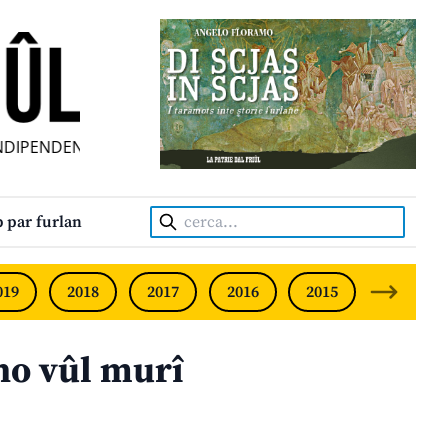
PENDENT • INDEPENDENT FRIULIAN MONTHLY • NEODVISNI
Cerca:
 par furlan
019
2018
2017
2016
2015
2014
 no vûl murî