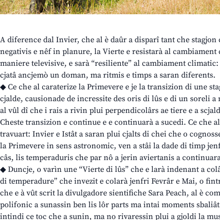
A diference dal Invier, che al è daûr a disparî tant che stagjo
negativis e nêf in planure, la Vierte e resistarà al cambiament 
maniere televisive, e sarà “resiliente” al cambiament climatic: i
cjatâ ancjemò un doman, ma ritmis e timps a saran diferents.
◆ Ce che al caraterize la Primevere e je la transizion di une sta
cjalde, causionade de incressite des oris di lûs e di un soreli a 
al vûl dî che i rais a rivin plui perpendicolârs ae tiere e a scja
Cheste transizion e continue e e continuarà a sucedi. Ce che al
travuart: Invier e Istât a saran plui cjalts di chei che o cognoss
la Primevere in sens astronomic, ven a stâi la dade di timp jenfr
câs, lis temperaduris che par nô a jerin aviertanis a continuara
◆ Duncje, o varìn une “Vierte di lûs” che e larà indenant a col
di temperadure” che invezit e colarà jenfri Fevrâr e Mai, o fi
che e à vût scrit la divulgadore sientifiche Sara Peach, al è co
polifonic a sunassin ben lis lôr parts ma intai moments sbaliât
intindi ce toc che a sunin, ma no rivaressin plui a gjoldi la mu