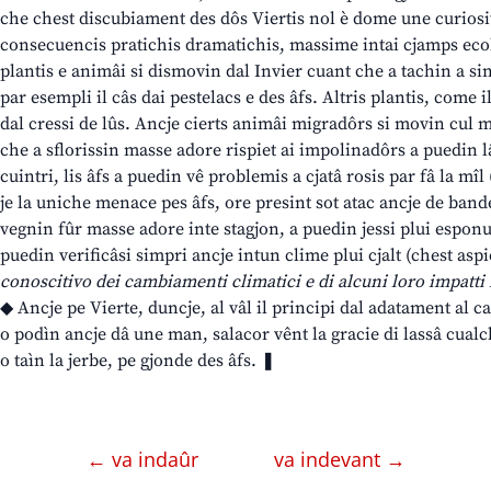
che chest discubiament des dôs Viertis nol è dome une curiosi
consecuencis pratichis dramatichis, massime intai cjamps ecolog
plantis e animâi si dismovin dal Invier cuant che a tachin a sin
par esempli il câs dai pestelacs e des âfs. Altris plantis, come i
dal cressi de lûs. Ancje cierts animâi migradôrs si movin cul m
che a sflorissin masse adore rispiet ai impolinadôrs a puedin lâ
cuintri, lis âfs a puedin vê problemis a cjatâ rosis par fâ la mî
je la uniche menace pes âfs, ore presint sot atac ancje de bande
vegnin fûr masse adore inte stagjon, a puedin jessi plui esponud
puedin verificâsi simpri ancje intun clime plui cjalt (chest aspie
conoscitivo dei cambiamenti climatici e di alcuni loro impatti i
◆ Ancje pe Vierte, duncje, al vâl il principi dal adatament al 
o podìn ancje dâ une man, salacor vênt la gracie di lassâ cualch
o taìn la jerbe, pe gjonde des âfs. ❚
← va indaûr
va indevant →