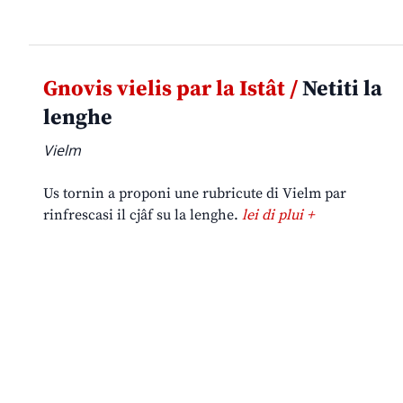
Gnovis vielis par la Istât /
Netiti la
lenghe
Vielm
Us tornin a proponi une rubricute di Vielm par
rinfrescasi il cjâf su la lenghe.
lei di plui +