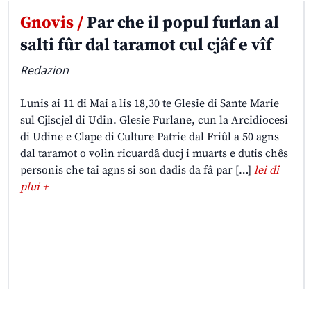
Gnovis /
Par che il popul furlan al
salti fûr dal taramot cul cjâf e vîf
Redazion
Lunis ai 11 di Mai a lis 18,30 te Glesie di Sante Marie
sul Cjiscjel di Udin. Glesie Furlane, cun la Arcidiocesi
di Udine e Clape di Culture Patrie dal Friûl a 50 agns
dal taramot o volìn ricuardâ ducj i muarts e dutis chês
personis che tai agns si son dadis da fâ par […]
lei di
plui +