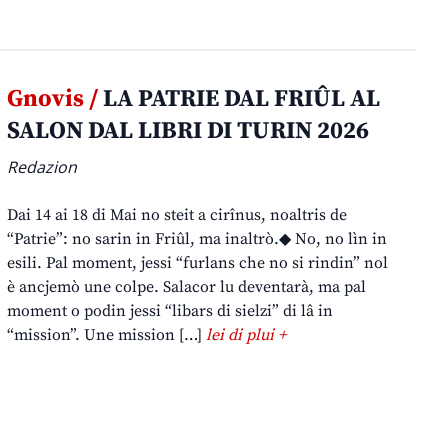
Gnovis /
LA PATRIE DAL FRIÛL AL
SALON DAL LIBRI DI TURIN 2026
Redazion
Dai 14 ai 18 di Mai no steit a cirînus, noaltris de
“Patrie”: no sarin in Friûl, ma inaltrò.◆ No, no lìn in
esili. Pal moment, jessi “furlans che no si rindin” nol
è ancjemò une colpe. Salacor lu deventarà, ma pal
moment o podin jessi “libars di sielzi” di lâ in
“mission”. Une mission […]
lei di plui +