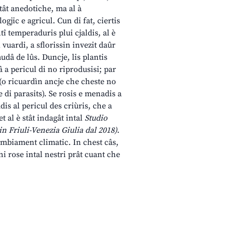
tât anedotiche, ma al à
jic e agricul. Cun di fat, ciertis
tî temperaduris plui cjaldis, al è
l vuardi, a sflorissin invezit daûr
udâ de lûs. Duncje, lis plantis
 a pericul di no riprodusisi; par
l (o ricuardìn ancje che cheste no
 di parasits). Se rosis e menadis a
is al pericul des criùris, che a
t al è stât indagât intal
Studio
n Friuli-Venezia Giulia dal 2018)
.
cambiament climatic. In chest câs,
i rose intal nestri prât cuant che