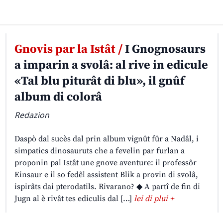
Gnovis par la Istât /
I Gnognosaurs
a imparin a svolâ: al rive in edicule
«Tal blu piturât di blu», il gnûf
album di colorâ
Redazion
Daspò dal sucès dal prin album vignût fûr a Nadâl, i
simpatics dinosauruts che a fevelin par furlan a
proponin pal Istât une gnove aventure: il professôr
Einsaur e il so fedêl assistent Blik a provin di svolâ,
ispirâts dai pterodatils. Rivarano? ◆ A partî de fin di
Jugn al è rivât tes ediculis dal […]
lei di plui +