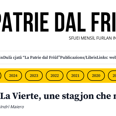
SFUEI MENSÎL FURLAN INDI
in
Dulà cjatâ “La Patrie dal Friûl”
Publicazions/Libris
Links: web
2024
2023
2022
2021
2020
2
La Vierte, une stagjon che
Indrì Maiero