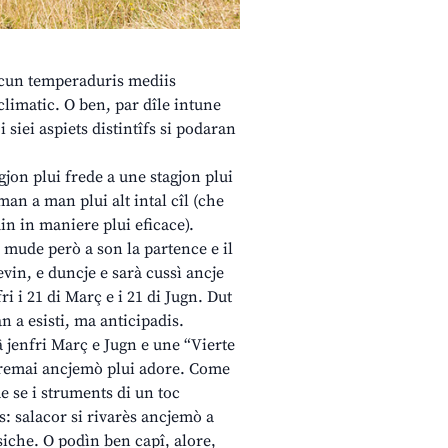
n cun temperaduris mediis
climatic. O ben, par dîle intune
 siei aspiets distintîfs si podaran
gjon plui frede a une stagjon plui
man a man plui alt intal cîl (che
ldin in maniere plui eficace).
 mude però a son la partence e il
evin, e duncje e sarà cussì ancje
i i 21 di Març e i 21 di Jugn. Dut
n a esisti, ma anticipadis.
â jenfri Març e Jugn e une “Vierte
ntremai ancjemò plui adore. Come
me se i struments di un toc
s: salacor si rivarès ancjemò a
siche. O podìn ben capî, alore,