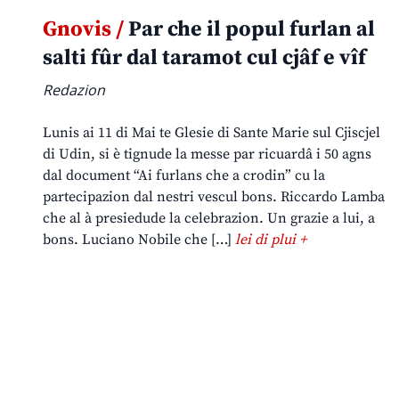
Gnovis /
Par che il popul furlan al
salti fûr dal taramot cul cjâf e vîf
Redazion
Lunis ai 11 di Mai te Glesie di Sante Marie sul Cjiscjel
di Udin, si è tignude la messe par ricuardâ i 50 agns
dal document “Ai furlans che a crodin” cu la
partecipazion dal nestri vescul bons. Riccardo Lamba
che al à presiedude la celebrazion. Un grazie a lui, a
bons. Luciano Nobile che […]
lei di plui +