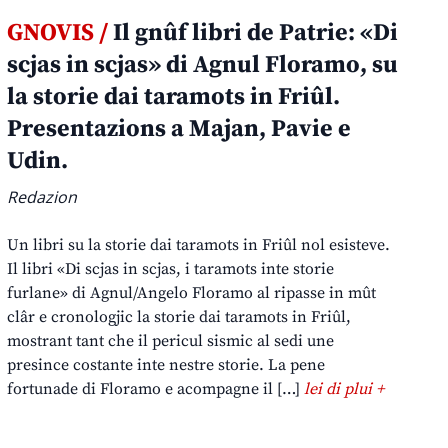
GNOVIS /
Il gnûf libri de Patrie: «Di
scjas in scjas» di Agnul Floramo, su
la storie dai taramots in Friûl.
Presentazions a Majan, Pavie e
Udin.
Redazion
Un libri su la storie dai taramots in Friûl nol esisteve.
Il libri «Di scjas in scjas, i taramots inte storie
furlane» di Agnul/Angelo Floramo al ripasse in mût
clâr e cronologjic la storie dai taramots in Friûl,
mostrant tant che il pericul sismic al sedi une
presince costante inte nestre storie. La pene
fortunade di Floramo e acompagne il […]
lei di plui +